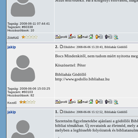
Jézus sem érdekli. Ha a kisrgényt elolvasod, magad
Tagság: 2008-06-11 07:44:41
Tagszám: #60338
Hozzászólások: 10
Zöldfülű
2.
jakip
Elküldve: 2008-06-06 15:20:43,
Bibliaház Gödöllő
Bocs Mindenkitől, nem tudom miért nyitotta meg k
Köszönettel: Péter
Bibliaház Gödöllő
http://www.godollo.bibliahaz.hu
Tagság: 2008-06-06 15:03:25
Tagszám: #60103
Hozzászólások: 82
Kezdő
1.
jakip
Elküldve: 2008-06-06 15:12:52,
Bibliaház Gödöllő
Szeretném figyelmetekbe ajánlani a gödöllői Bibl
bibliai témákban. Új rovataink az életmód, mely 
melyben a legfrissebb folyóiratok és bibliatanul