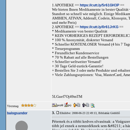
1 APOTHEKE ==
https://cutt.ly/5r61GH3P
==
Wir bieten Ihnen Medikamente in bester Qualität w
Standort so schnell wie möglich. Einige Medika
AMBIEN, ATIVAN, Adderall, Codein, Klonopi
und mehr Preis)
2 APOTHEKE ==
https://cutt.ly/0r61JrKG
==
* Medikamente von bester Qualität
* KEIN VORHERIGES REZEPT ERFORDERLIC
* 100 % Anonymität, diskreter Versand
* Schneller KOSTENLOSER Versand (4 bis 7 Tag
* Treueprogramm
* Freundlicher Kundenservice
* 70 % Rabatt auf alle Bestellungen
+ Schneller weltweiter Versand!
+ 30 Tage Geld-zurück-Garantie!
+ Bestellen Sie 3 oder mehr Produkte und erhalte
+ Viele Zahlungsoptionen: Visa, MasterCard, Am
5LGuef7Oj49mTM
Törzstag
3.
balogsandor
Elküldve: 2008-06-23 22:49:13,
Bibliaház Gödöllő
Péternek és a többi kedves olvasónak: a Virágsze
több jel ennek a nemzedéknek sem &#8211; a három