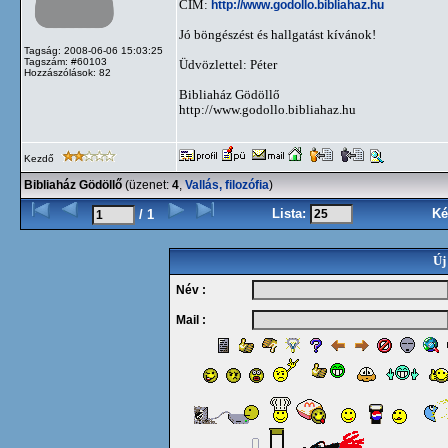
CÍM:
http://www.godollo.bibliahaz.hu
Jó böngészést és hallgatást kívánok!
Tagság: 2008-06-06 15:03:25
Tagszám: #60103
Üdvözlettel: Péter
Hozzászólások: 82
Bibliaház Gödöllő
http://www.godollo.bibliahaz.hu
Kezdő
Bibliaház Gödöllő
(üzenet:
4
,
Vallás, filozófia
)
Lista:
Ké
/ 1
Új
Név :
Mail :