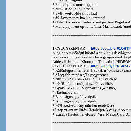
* Loyalty program
* Friendly customer support
* 70% Discount all orders
+ Swift worldwide shipping!
+ 30 days money back guarantee!
+ Order 3 or more products and get free Regular A
+ Many payment options: Visa, MasterCard, Ame
======================================
1 GYÓGYSZERTÁR ==
https://cutt.ly/5r61GH3P
A legjobb minőségű kábítószert kínáljuk világszer
szállítással. Egyes kézbesíthető gyógyszerek 
Adderall, Kodein, Klonopin, Tramadoil, HID
2 GYÓGYSZERTÁR ==
https://cutt.ly/0r61JrKG
* Különleges internetes árak (akár %-os kedvezmé
* A legjobb minőségű gyógyszerek
* NINCS SZÜKSÉG ELŐZETES VÍVRA!
* 100% névtelenség, diszkrét szállítás
* Gyors INGYENES kiszállítás (4-7 nap)
* Hűségprogram
* Barátságos ügyfélszolgálat
* Barátságos ügyfélszolgálat
* 70% Kedvezmény minden rendelésre
+3 nap visszaszállítás! Rendeljen 3 vagy több term
+ Számos fizetési lehetőség: Visa, MasterCard, 
======================================