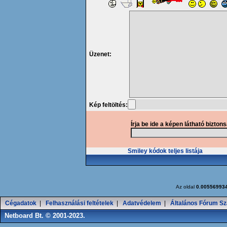
Üzenet:
Kép feltöltés:
Írja be ide a képen látható bizton
Smiley kódok teljes listája
Az oldal
0.00556993
Cégadatok
|
Felhasználási feltételek
|
Adatvédelem
|
Általános Fórum Sz
Netboard Bt. © 2001-2023.