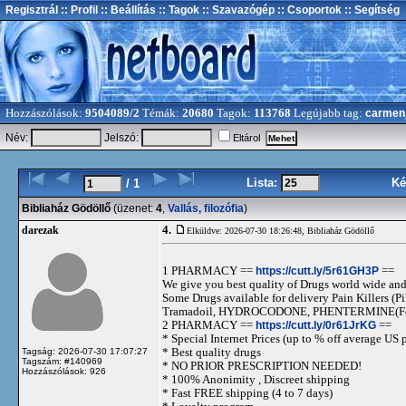
Regisztrál
:: Profil
:: Beállítás
:: Tagok
:: Szavazógép
:: Csoportok
:: Segítség
Hozzászólások:
9504089/2
Témák:
20680
Tagok:
113768
Legújabb tag:
carmen
Név:
Jelszó:
Eltárol
Lista:
Ké
/ 1
Bibliaház Gödöllő
(üzenet:
4
,
Vallás, filozófia
)
4.
darezak
Elküldve: 2026-07-30 18:26:48,
Bibliaház Gödöllő
1 PHARMACY ==
https://cutt.ly/5r61GH3P
==
We give you best quality of Drugs world wide and h
Some Drugs available for delivery Pain Killers
Tramadoil, HYDROCODONE, PHENTERMINE(For 
2 PHARMACY ==
https://cutt.ly/0r61JrKG
==
* Special Internet Prices (up to % off average US p
* Best quality drugs
Tagság: 2026-07-30 17:07:27
Tagszám: #140969
* NO PRIOR PRESCRIPTION NEEDED!
Hozzászólások: 926
* 100% Anonimity , Discreet shipping
* Fast FREE shipping (4 to 7 days)