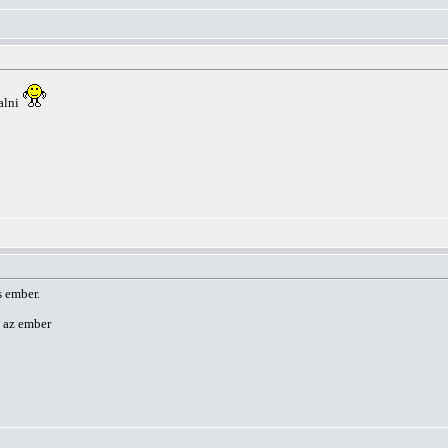
alni
s ember.
 az ember