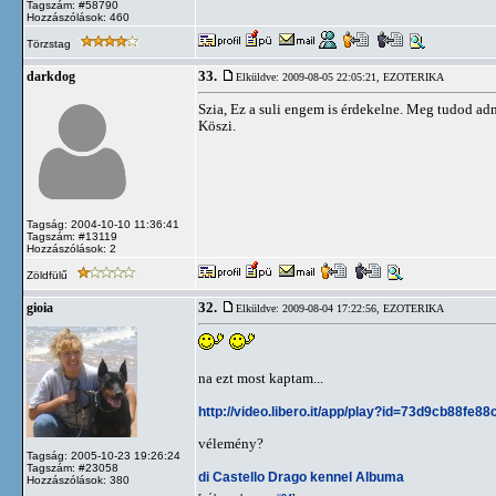
Tagszám: #58790
Hozzászólások: 460
Törzstag
33.
darkdog
Elküldve: 2009-08-05 22:05:21,
EZOTERIKA
Szia, Ez a suli engem is érdekelne. Meg tudod adn
Köszi.
Tagság: 2004-10-10 11:36:41
Tagszám: #13119
Hozzászólások: 2
Zöldfülű
32.
gioia
Elküldve: 2009-08-04 17:22:56,
EZOTERIKA
na ezt most kaptam...
http://video.libero.it/app/play?id=73d9cb88f
vélemény?
Tagság: 2005-10-23 19:26:24
Tagszám: #23058
di Castello Drago kennel Albuma
Hozzászólások: 380