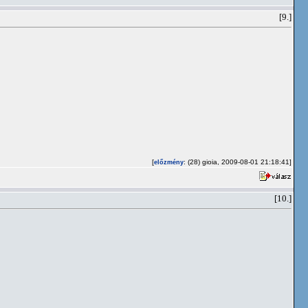
[9.]
[
: (28) gioia, 2009-08-01 21:18:41]
előzmény
[10.]