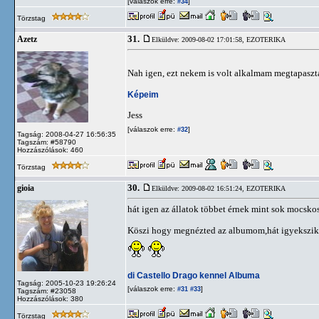
[válaszok erre:
]
#34
Törzstag
31.
Azetz
Elküldve: 2009-08-02 17:01:58,
EZOTERIKA
Nah igen, ezt nekem is volt alkalmam megtapaszt
Képeim
Jess
[válaszok erre:
]
#32
Tagság: 2008-04-27 16:56:35
Tagszám: #58790
Hozzászólások: 460
Törzstag
30.
gioia
Elküldve: 2009-08-02 16:51:24,
EZOTERIKA
hát igen az állatok többet érnek mint sok mocsko
Köszi hogy megnézted az albumom,hát igyekszik
di Castello Drago kennel Albuma
Tagság: 2005-10-23 19:26:24
[válaszok erre:
]
#31
#33
Tagszám: #23058
Hozzászólások: 380
Törzstag