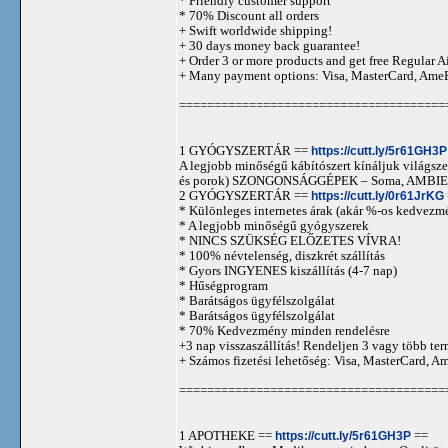
* Friendly customer support
* 70% Discount all orders
+ Swift worldwide shipping!
+ 30 days money back guarantee!
+ Order 3 or more products and get free Regular A
+ Many payment options: Visa, MasterCard, Ame
======================================
1 GYÓGYSZERTÁR ==
https://cutt.ly/5r61GH3P
A legjobb minőségű kábítószert kínáljuk világszer
és porok) SZONGONSÁGGÉPEK – Soma, AMBIEN,
2 GYÓGYSZERTÁR ==
https://cutt.ly/0r61JrKG
* Különleges internetes árak (akár %-os kedvezmé
* A legjobb minőségű gyógyszerek
* NINCS SZÜKSÉG ELŐZETES VÍVRA!
* 100% névtelenség, diszkrét szállítás
* Gyors INGYENES kiszállítás (4-7 nap)
* Hűségprogram
* Barátságos ügyfélszolgálat
* Barátságos ügyfélszolgálat
* 70% Kedvezmény minden rendelésre
+3 nap visszaszállítás! Rendeljen 3 vagy több term
+ Számos fizetési lehetőség: Visa, MasterCard, 
======================================
1 APOTHEKE ==
https://cutt.ly/5r61GH3P
==