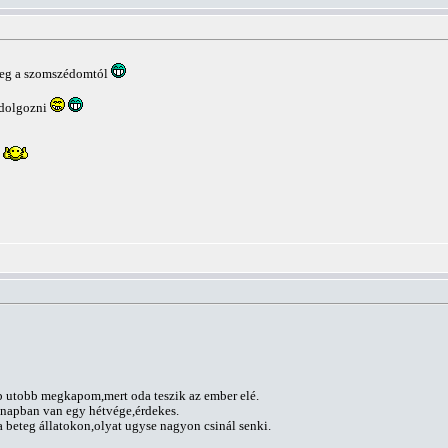
ileg a szomszédomtól
 dolgozni
bb utobb megkapom,mert oda teszik az ember elé.
onapban van egy hétvége,érdekes.
 beteg állatokon,olyat ugyse nagyon csinál senki.