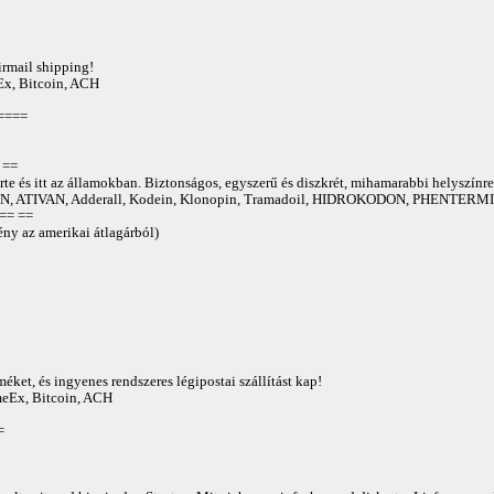
irmail shipping!
Ex, Bitcoin, ACH
====
==
te és itt az államokban. Biztonságos, egyszerű és diszkrét, mihamarabbi helyszínre
 ATIVAN, Adderall, Kodein, Klonopin, Tramadoil, HIDROKODON, PHENTERMIN
== ==
ny az amerikai átlagárból)
éket, és ingyenes rendszeres légipostai szállítást kap!
AmeEx, Bitcoin, ACH
=