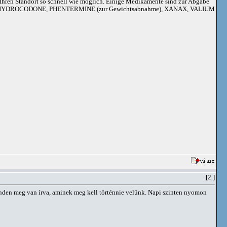
an Ihren Standort so schnell wie möglich. Einige Medikamente sind zur Abgabe
adoil, HYDROCODONE, PHENTERMINE (zur Gewichtsabnahme), XANAX, VALIUM
[2.]
minden meg van írva, aminek meg kell történnie velünk. Napi szinten nyomon