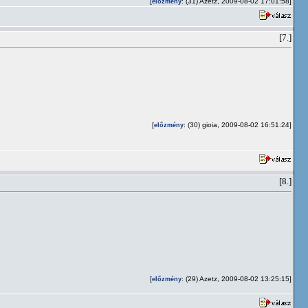
[
: (31) Azetz, 2009-08-02 17:01:58]
előzmény
[7.]
[
: (30) gioia, 2009-08-02 16:51:24]
előzmény
[8.]
[
: (29) Azetz, 2009-08-02 13:25:15]
előzmény