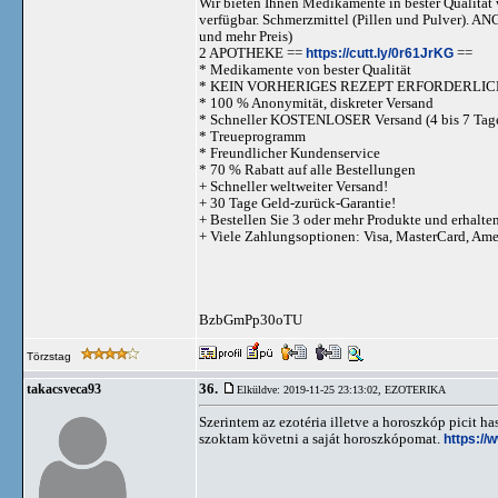
Wir bieten Ihnen Medikamente in bester Qualität w
verfügbar. Schmerzmittel (Pillen und Pulve
und mehr Preis)
2 APOTHEKE ==
https://cutt.ly/0r61JrKG
==
* Medikamente von bester Qualität
* KEIN VORHERIGES REZEPT ERFORDERLIC
* 100 % Anonymität, diskreter Versand
* Schneller KOSTENLOSER Versand (4 bis 7 Tag
* Treueprogramm
* Freundlicher Kundenservice
* 70 % Rabatt auf alle Bestellungen
+ Schneller weltweiter Versand!
+ 30 Tage Geld-zurück-Garantie!
+ Bestellen Sie 3 oder mehr Produkte und erhalte
+ Viele Zahlungsoptionen: Visa, MasterCard, Am
BzbGmPp30oTU
Törzstag
36.
takacsveca93
Elküldve: 2019-11-25 23:13:02,
EZOTERIKA
Szerintem az ezotéria illetve a horoszkóp picit 
szoktam követni a saját horoszkópomat.
https://