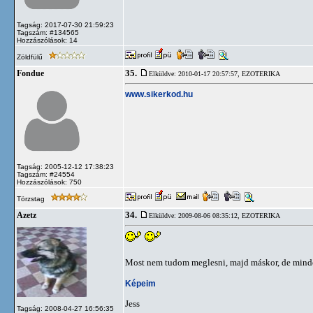
Tagság: 2017-07-30 21:59:23
Tagszám: #134565
Hozzászólások: 14
Zöldfülű
35.
Fondue
Elküldve: 2010-01-17 20:57:57,
EZOTERIKA
www.sikerkod.hu
Tagság: 2005-12-12 17:38:23
Tagszám: #24554
Hozzászólások: 750
Törzstag
34.
Azetz
Elküldve: 2009-08-06 08:35:12,
EZOTERIKA
Most nem tudom meglesni, majd máskor, de mi
Képeim
Jess
Tagság: 2008-04-27 16:56:35