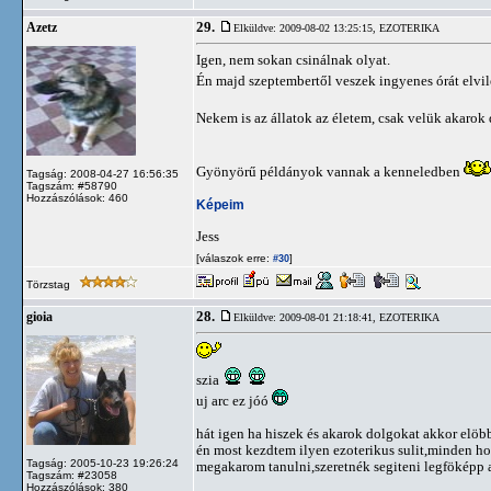
29.
Azetz
Elküldve: 2009-08-02 13:25:15,
EZOTERIKA
Igen, nem sokan csinálnak olyat.
Én majd szeptembertől veszek ingyenes órát elv
Nekem is az állatok az életem, csak velük akarok
Gyönyörű példányok vannak a kenneledben
Tagság: 2008-04-27 16:56:35
Tagszám: #58790
Hozzászólások: 460
Képeim
Jess
[válaszok erre:
]
#30
Törzstag
28.
gioia
Elküldve: 2009-08-01 21:18:41,
EZOTERIKA
szia
uj arc ez jóó
hát igen ha hiszek és akarok dolgokat akkor elö
én most kezdtem ilyen ezoterikus sulit,minden h
Tagság: 2005-10-23 19:26:24
megakarom tanulni,szeretnék segiteni legföképp a
Tagszám: #23058
Hozzászólások: 380