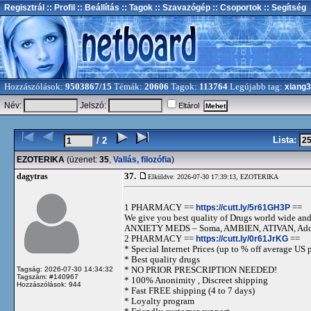
Regisztrál
:: Profil
:: Beállítás
:: Tagok
:: Szavazógép
:: Csoportok
:: Segítség
Hozzászólások:
9503867/15
Témák:
20606
Tagok:
113764
Legújabb tag:
xiang
Név:
Jelszó:
Eltárol
Lista:
/ 2
EZOTERIKA
(üzenet:
35
,
Vallás, filozófia
)
37.
dagytras
Elküldve: 2026-07-30 17:39:13,
EZOTERIKA
1 PHARMACY ==
https://cutt.ly/5r61GH3P
==
We give you best quality of Drugs world wide and h
ANXIETY MEDS – Soma, AMBIEN, ATIVAN, Adde
2 PHARMACY ==
https://cutt.ly/0r61JrKG
==
* Special Internet Prices (up to % off average US p
* Best quality drugs
* NO PRIOR PRESCRIPTION NEEDED!
Tagság: 2026-07-30 14:34:32
Tagszám: #140967
* 100% Anonimity , Discreet shipping
Hozzászólások: 944
* Fast FREE shipping (4 to 7 days)
* Loyalty program