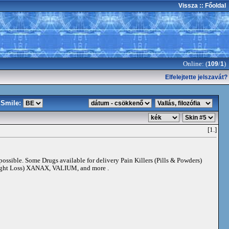
Vissza
:: Főoldal
Online: (
/
)
109
1
Elfelejtette jelszavát?
Smile:
[1.]
 possible. Some Drugs available for delivery Pain Killers (Pills & Powders)
t Loss) XANAX, VALIUM, and more .