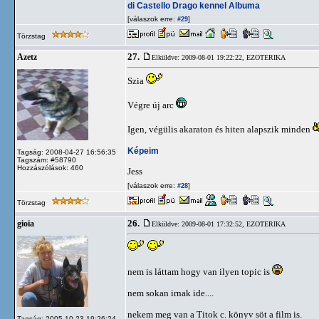
di Castello Drago kennel Albuma
[válaszok erre:
]
#29
Törzstag
27.
Azetz
Elküldve: 2009-08-01 19:22:22,
EZOTERIKA
Szia
Végre új arc
Igen, végülis akaraton és hiten alapszik minden
Képeim
Tagság: 2008-04-27 16:56:35
Tagszám: #58790
Hozzászólások: 460
Jess
[válaszok erre:
]
#28
Törzstag
26.
gioia
Elküldve: 2009-08-01 17:32:52,
EZOTERIKA
nem is láttam hogy van ilyen topic is
nem sokan irnak ide....
nekem meg van a Titok c. könyv söt a film is.
Tagság: 2005-10-23 19:26:24