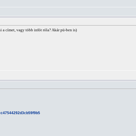
i a címet, vagy több infót róla? Akár pü-ben is)
e88cc47544292d3cb59f9b5