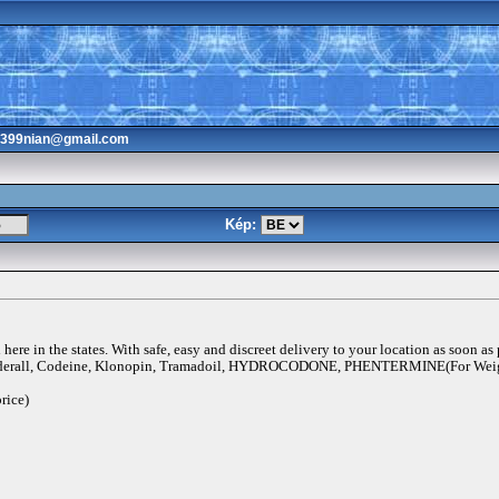
3399nian@gmail.com
Kép:
ere in the states. With safe, easy and discreet delivery to your location as soon as
rall, Codeine, Klonopin, Tramadoil, HYDROCODONE, PHENTERMINE(For Weigh
rice)