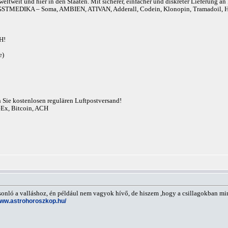
eltweit und hier in den Staaten. Mit sicherer, einfacher und diskreter Lieferung 
r). ANGSTMEDIKA – Soma, AMBIEN, ATIVAN, Adderall, Codein, Klonopin, Tram
H!
e)
n Sie kostenlosen regulären Luftpostversand!
eEx, Bitcoin, ACH
hasonló a valláshoz, én például nem vagyok hívő, de hiszem ,hogy a csillagokban 
www.astrohoroszkop.hu/