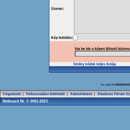
Üzenet:
Kép feltöltés:
Írja be ide a képen látható bizton
Smiley kódok teljes listája
Az oldal
0.00680494
Cégadatok
|
Felhasználási feltételek
|
Adatvédelem
|
Általános Fórum Sz
Netboard Bt. © 2001-2023.