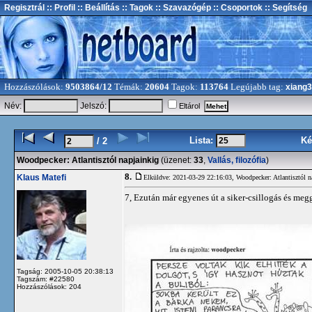
Regisztrál
:: Profil
:: Beállítás
:: Tagok
:: Szavazógép
:: Csoportok
:: Segítség
Hozzászólások:
9503864/12
Témák:
20604
Tagok:
113764
Legújabb tag:
xiang
Név:
Jelszó:
Eltárol
Lista:
Ké
/ 2
Woodpecker: Atlantisztól napjainkig
(üzenet:
33
,
Vallás, filozófia
)
8.
Klaus Matefi
Elküldve: 2021-03-29 22:16:03,
Woodpecker: Atlantisztól n
7, Ezután már egyenes út a siker-csillogás és megg
Tagság: 2005-10-05 20:38:13
Tagszám: #22580
Hozzászólások: 204