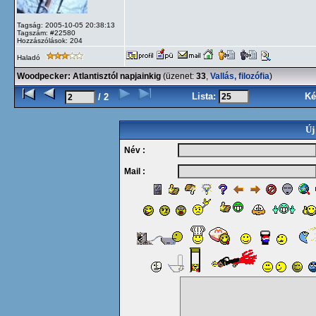
Tagság: 2005-10-05 20:38:13
Tagszám: #22580
Hozzászólások: 204
Haladó
Woodpecker: Atlantisztól napjainkig
(üzenet:
33
,
Vallás, filozófia
)
Lista:
Ké
/ 2
Új
Név :
Mail :