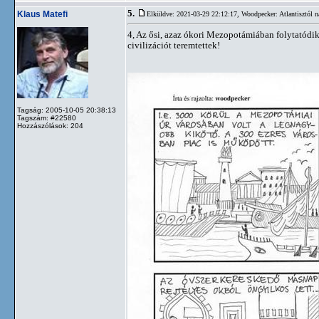
5.
Klaus Matefi
Elküldve: 2021-03-29 22:12:17,
Woodpecker: Atlantisztól n
4, Az ősi, azaz ókori Mezopotámiában folytatódik 
civilizációt teremtettek!
Tagság: 2005-10-05 20:38:13
Tagszám: #22580
Hozzászólások: 204