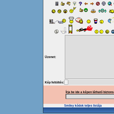
Üzenet:
Kép feltöltés:
Írja be ide a képen látható bizton
Smiley kódok teljes listája