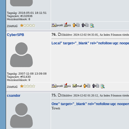
Tagság: 2016-05-01 18:11:51
Tagszám: #132836
Hozzászólások: 8
Zöldfülű
76.
CyberSPB
Elküldve: 2024-12-02 04:35:05,
Az Index Fórumon történt
Local" target="_blank" rel="nofollow ugc noope
Tagság: 2007-11-08 13:09:08
Tagszám: #51430
Hozzászólások: 9
Zöldfülű
75.
csandor
Elküldve: 2024-12-02 01:20:12,
Az Index Fórumon történt
One" target="_blank" rel="nofollow ugc noopen
Town