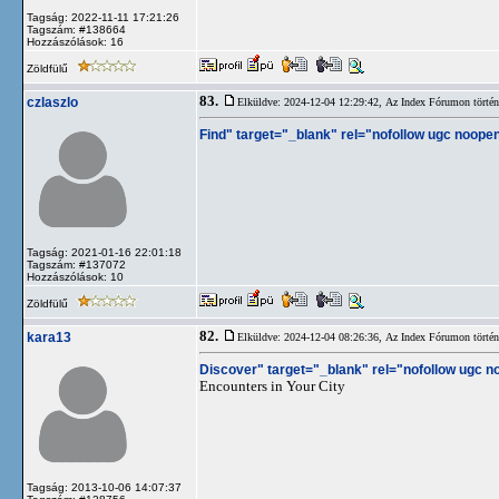
Tagság: 2022-11-11 17:21:26
Tagszám: #138664
Hozzászólások: 16
Zöldfülű
83.
czlaszlo
Elküldve: 2024-12-04 12:29:42,
Az Index Fórumon történt
Find" target="_blank" rel="nofollow ugc noopen
Tagság: 2021-01-16 22:01:18
Tagszám: #137072
Hozzászólások: 10
Zöldfülű
82.
kara13
Elküldve: 2024-12-04 08:26:36,
Az Index Fórumon történt
Discover" target="_blank" rel="nofollow ugc n
Encounters in Your City
Tagság: 2013-10-06 14:07:37