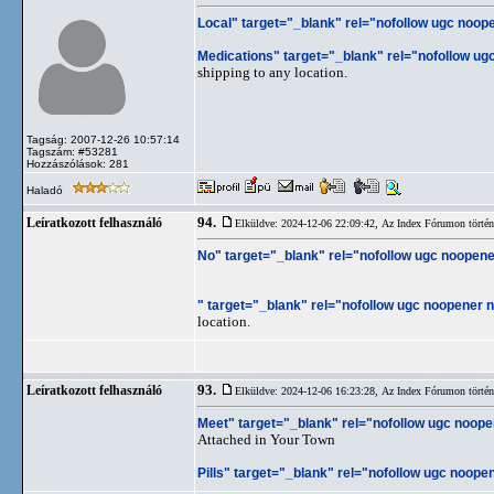
Local" target="_blank" rel="nofollow ugc noope
Medications" target="_blank" rel="nofollow ug
shipping to any location.
Tagság: 2007-12-26 10:57:14
Tagszám: #53281
Hozzászólások: 281
Haladó
94.
Leíratkozott felhasználó
Elküldve: 2024-12-06 22:09:42,
Az Index Fórumon történt
No" target="_blank" rel="nofollow ugc noopene
" target="_blank" rel="nofollow ugc noopener no
location.
93.
Leíratkozott felhasználó
Elküldve: 2024-12-06 16:23:28,
Az Index Fórumon történt
Meet" target="_blank" rel="nofollow ugc noope
Attached in Your Town
Pills" target="_blank" rel="nofollow ugc noopen