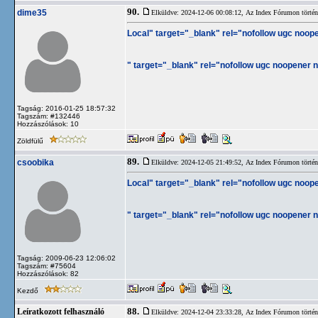
90.
dime35
Elküldve: 2024-12-06 00:08:12,
Az Index Fórumon történt
Local" target="_blank" rel="nofollow ugc noope
" target="_blank" rel="nofollow ugc noopener no
Tagság: 2016-01-25 18:57:32
Tagszám: #132446
Hozzászólások: 10
Zöldfülű
89.
csoobika
Elküldve: 2024-12-05 21:49:52,
Az Index Fórumon történt
Local" target="_blank" rel="nofollow ugc noope
" target="_blank" rel="nofollow ugc noopener no
Tagság: 2009-06-23 12:06:02
Tagszám: #75604
Hozzászólások: 82
Kezdő
88.
Leíratkozott felhasználó
Elküldve: 2024-12-04 23:33:28,
Az Index Fórumon történt