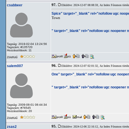
97.
csabbeer
Elküldve: 2024-12-07 08:08:59,
Az Index Fórumon történt
Spice" target="_blank" rel="nofollow ugc noop
Town
" target="_blank" rel="nofollow ugc noopener no
Tagság: 2019-02-04 13:24:56
Tagszám: #135720
Hozzászólások: 11
Zöldfülű
96.
salem007
Elküldve: 2024-12-07 02:01:32,
Az Index Fórumon történt
One" target="_blank" rel="nofollow ugc noopen
" target="_blank" rel="nofollow ugc noopener no
Tagság: 2009-08-01 08:44:34
Tagszám: #76545
Hozzászólások: 20
Zöldfülű
95.
zsas2
Elküldve: 2024-12-06 22:16:12,
Az Index Fórumon történt