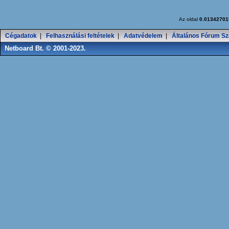
Az oldal
0.01342701
Cégadatok
|
Felhasználási feltételek
|
Adatvédelem
|
Általános Fórum Sz
Netboard Bt. © 2001-2023.