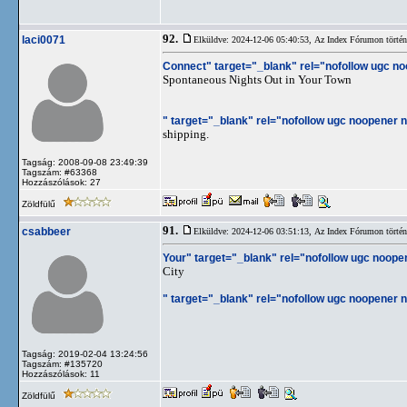
92.
laci0071
Elküldve: 2024-12-06 05:40:53,
Az Index Fórumon történt
Connect" target="_blank" rel="nofollow ugc no
Spontaneous Nights Out in Your Town
" target="_blank" rel="nofollow ugc noopener no
shipping.
Tagság: 2008-09-08 23:49:39
Tagszám: #63368
Hozzászólások: 27
Zöldfülű
91.
csabbeer
Elküldve: 2024-12-06 03:51:13,
Az Index Fórumon történt
Your" target="_blank" rel="nofollow ugc noopen
City
" target="_blank" rel="nofollow ugc noopener n
Tagság: 2019-02-04 13:24:56
Tagszám: #135720
Hozzászólások: 11
Zöldfülű