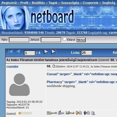
Regisztrál
:: Profil
:: Beállítás
:: Tagok
:: Szavazógép
:: Csoportok
:: Segítség
Hozzászólások:
9504046/146
Témák:
20670
Tagok:
113768
Legújabb tag:
carm
Név:
Jelszó:
Eltárol
Lista:
Ké
/ 4
Az Index Fórumon történt hatalmas jelentőségű bejelentésem
(üzenet:
98
,
V
98.
csandor
Elküldve: 2024-12-07 12:43:23,
Az Index Fórumon történt
Casual" target="_blank" rel="nofollow ugc noo
Pharmacy" target="_blank" rel="nofollow ugc 
worldwide shipping.
Tagság: 2013-01-15 08:35:22
Tagszám: #123779
Hozzászólások: 21
Zöldfülű