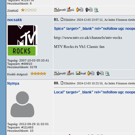
Tagszám: #128756
Hozzászólások: 9
Zöldfülű
81.
nocsakk
Elküldve: 2024-12-03 23:07:12,
Az Index Fórumon történt
Spice" target="_blank" rel="nofollow ugc noop
http://www.mtv.co.uk/channels/mtv-rocks
MTV Rocks és Vh1 Classic fan
Tagság: 2007-10-03 05:33:41
Tagszám: #49910
Hozzászólások: 3178
Kiváló dolgozó
80.
Nyinya
Elküldve: 2024-12-03 10:23:10,
Az Index Fórumon történt
Local" target="_blank" rel="nofollow ugc noope
Tagság: 2012-09-29 11:32:01
Tagszám: #111463
Hozzászólások: 10