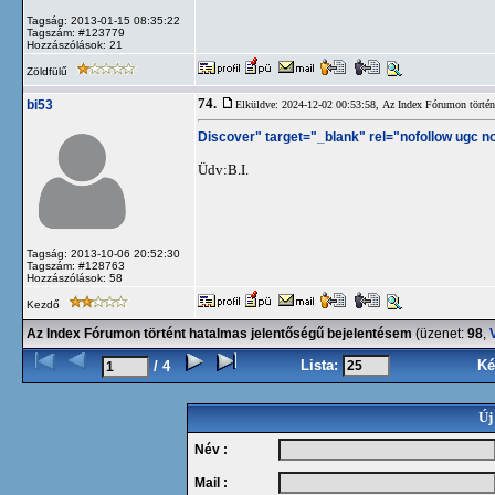
Tagság: 2013-01-15 08:35:22
Tagszám: #123779
Hozzászólások: 21
Zöldfülű
74.
bi53
Elküldve: 2024-12-02 00:53:58,
Az Index Fórumon történt
Discover" target="_blank" rel="nofollow ugc n
Üdv:B.I.
Tagság: 2013-10-06 20:52:30
Tagszám: #128763
Hozzászólások: 58
Kezdő
Az Index Fórumon történt hatalmas jelentőségű bejelentésem
(üzenet:
98
,
V
Lista:
Ké
/ 4
Új
Név :
Mail :