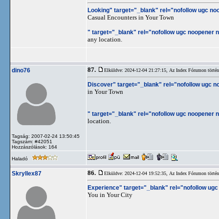
Looking" target="_blank" rel="nofollow ugc noo
Casual Encounters in Your Town
" target="_blank" rel="nofollow ugc noopener n
any location.
87.
dino76
Elküldve: 2024-12-04 21:27:15,
Az Index Fórumon történt
Discover" target="_blank" rel="nofollow ugc n
in Your Town
" target="_blank" rel="nofollow ugc noopener no
location.
Tagság: 2007-02-24 13:50:45
Tagszám: #42051
Hozzászólások: 164
Haladó
86.
Skryllex87
Elküldve: 2024-12-04 19:52:35,
Az Index Fórumon történt
Experience" target="_blank" rel="nofollow ugc
You in Your City