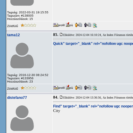
Tagság: 2022-03-31 19:15:55
Tagszám: #138005
Hozzászólások: 15
Zöldfülű
85.
tama12
Elküldve: 2024-12-04 16:10:24,
Az Index Fórumon történt
Quick" target="_blank" rel="nofollow ugc noop
Tagság: 2016-12-30 08:24:52
Tagszám: #133956
Hozzászólások: 23
Zöldfülű
84.
distefano77
Elküldve: 2024-12-04 13:36:56,
Az Index Fórumon történt
Find" target="_blank" rel="nofollow ugc noopen
City