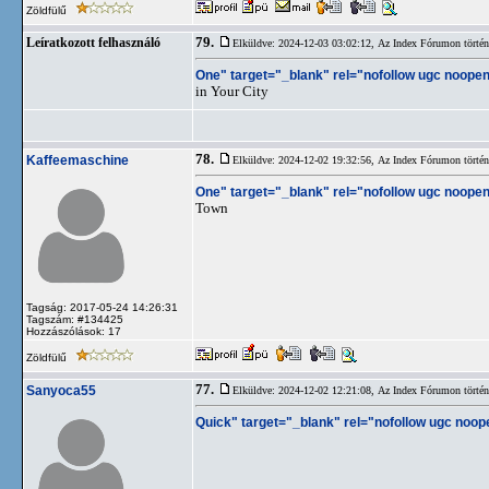
Zöldfülű
79.
Leíratkozott felhasználó
Elküldve: 2024-12-03 03:02:12,
Az Index Fórumon történt
One" target="_blank" rel="nofollow ugc noopen
in Your City
78.
Kaffeemaschine
Elküldve: 2024-12-02 19:32:56,
Az Index Fórumon történt
One" target="_blank" rel="nofollow ugc noopen
Town
Tagság: 2017-05-24 14:26:31
Tagszám: #134425
Hozzászólások: 17
Zöldfülű
77.
Sanyoca55
Elküldve: 2024-12-02 12:21:08,
Az Index Fórumon történt
Quick" target="_blank" rel="nofollow ugc noop