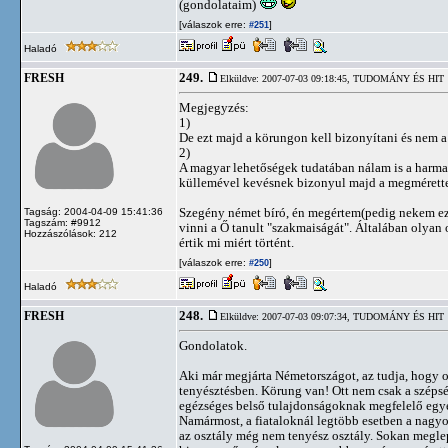
(gondolataim)
[válaszok erre:
]
#251
Haladó
249.
FRESH
Elküldve: 2007-07-03 09:18:45,
TUDOMÁNY ÉS HIT
Megjegyzés:
1)
De ezt majd a körungon kell bizonyítani és nem 
2)
A magyar lehetőségek tudatában nálam is a harmad
küllemével kevésnek bizonyul majd a megméretteté
Szegény német bíró, én megértem(pedig nekem ez
Tagság: 2004-04-09 15:41:36
Tagszám: #9912
vinni a Ő tanult "szakmaiságát". Általában olyan 
Hozzászólások: 212
értik mi miért történt.
[válaszok erre:
]
#250
Haladó
248.
FRESH
Elküldve: 2007-07-03 09:07:34,
TUDOMÁNY ÉS HIT
Gondolatok.
Aki már megjárta Németországot, az tudja, hogy ot
tenyésztésben. Körung van! Ott nem csak a szépsé
egézséges belső tulajdonságoknak megfelelő egye
Namármost, a fiataloknál legtöbb esetben a nagyo
az osztály még nem tenyész osztály. Sokan meglep