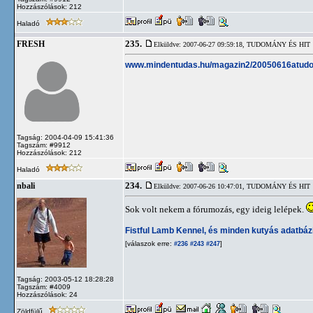
Hozzászólások: 212
Haladó
235.
FRESH
Elküldve: 2007-06-27 09:59:18,
TUDOMÁNY ÉS HIT
www.mindentudas.hu/magazin2/20050616atud
Tagság: 2004-04-09 15:41:36
Tagszám: #9912
Hozzászólások: 212
Haladó
234.
nbali
Elküldve: 2007-06-26 10:47:01,
TUDOMÁNY ÉS HIT
Sok volt nekem a fórumozás, egy ideig lelépek.
Fistful Lamb Kennel, és minden kutyás adatbáz
[válaszok erre:
]
#236
#243
#247
Tagság: 2003-05-12 18:28:28
Tagszám: #4009
Hozzászólások: 24
Zöldfülű