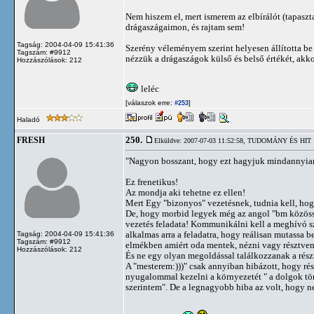
Nem hiszem el, mert ismerem az elbírálót (tapasz
drágaszágaimon, és rajtam sem!
Tagság: 2004-04-09 15:41:36
Szerény véleményem szerint helyesen állította be 
Tagszám: #9912
nézzük a drágaszágok külső és belső értékét, akk
Hozzászólások: 212
leléc
[válaszok erre:
]
#253
Haladó
250.
FRESH
Elküldve: 2007-07-03 11:52:58,
TUDOMÁNY ÉS HIT
"Nagyon bosszant, hogy ezt hagyjuk mindannyia
Ez frenetikus!
Az mondja aki tehetne ez ellen!
Mert Egy "bizonyos" vezetésnek, tudnia kell, hogy
De, hogy morbid legyek még az angol "bm közössé
vezetés feladata! Kommunikálni kell a meghívó sz
alkalmas arra a feladatra, hogy reálisan mutassa 
Tagság: 2004-04-09 15:41:36
Tagszám: #9912
elmékben amiért oda mentek, nézni vagy résztven
Hozzászólások: 212
És ne egy olyan megoldással találkozzanak a rész
A "mesterem:)))" csak annyiban hibázott, hogy ré
nyugalommal kezelni a környezetét " a dolgok tör
szerintem". De a legnagyobb hiba az volt, hogy 