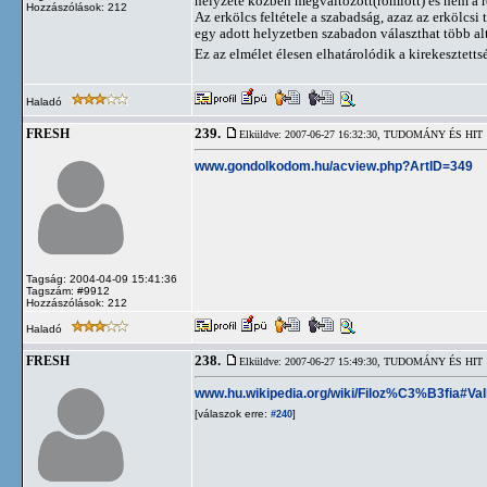
helyzete közben megváltozott(romlott) és nem a r
Hozzászólások: 212
Az erkölcs feltétele a szabadság, azaz az erkölcs
egy adott helyzetben szabadon választhat több al
Ez az elmélet élesen elhatárolódik a kirekesztett
Haladó
239.
FRESH
Elküldve: 2007-06-27 16:32:30,
TUDOMÁNY ÉS HIT
www.gondolkodom.hu/acview.php?ArtID=349
Tagság: 2004-04-09 15:41:36
Tagszám: #9912
Hozzászólások: 212
Haladó
238.
FRESH
Elküldve: 2007-06-27 15:49:30,
TUDOMÁNY ÉS HIT
www.hu.wikipedia.org/wiki/Filoz%C3%B3fia#Vall
[válaszok erre:
]
#240