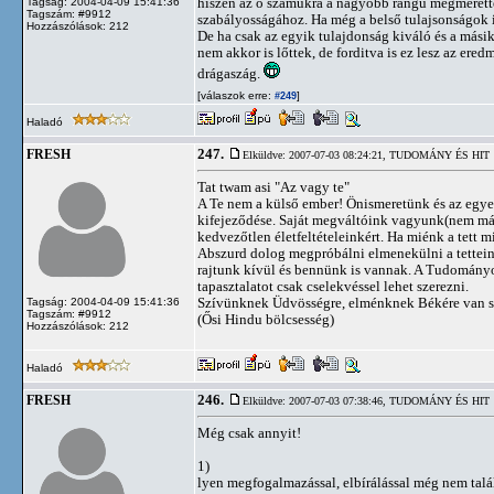
hiszen az ő számukra a nagyobb rangú megmérette
Tagság: 2004-04-09 15:41:36
Tagszám: #9912
szabályosságához. Ha még a belső tulajsonságok i
Hozzászólások: 212
De ha csak az egyik tulajdonság kiváló és a mási
nem akkor is lőttek, de forditva is ez lesz az ere
drágaszág.
[válaszok erre:
]
#249
Haladó
247.
FRESH
Elküldve: 2007-07-03 08:24:21,
TUDOMÁNY ÉS HIT
Tat twam asi "Az vagy te"
A Te nem a külső ember! Önismeretünk és az egy
kifejeződése. Saját megváltóink vagyunk(nem má
kedvezőtlen életfeltételeinkért. Ha miénk a tett 
Abszurd dolog megpróbálni elmenekülni a tettein
rajtunk kívül és bennünk is vannak. A Tudományo
tapasztalatot csak cselekvéssel lehet szerezni.
Szívünknek Üdvösségre, elménknek Békére van szü
Tagság: 2004-04-09 15:41:36
Tagszám: #9912
(Ősi Hindu bölcsesség)
Hozzászólások: 212
Haladó
246.
FRESH
Elküldve: 2007-07-03 07:38:46,
TUDOMÁNY ÉS HIT
Még csak annyit!
1)
lyen megfogalmazással, elbírálással még nem tal