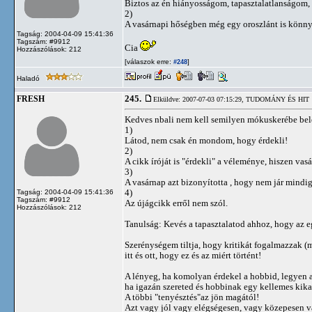
Biztos az én hiányosságom, tapasztalatlanságom,
2)
A vasárnapi hőségben még egy oroszlánt is könnyű
Tagság: 2004-04-09 15:41:36
Tagszám: #9912
Cia
Hozzászólások: 212
[válaszok erre:
]
#248
Haladó
245.
FRESH
Elküldve: 2007-07-03 07:15:29,
TUDOMÁNY ÉS HIT
Kedves nbali nem kell semilyen mókuskerébe bel
1)
Látod, nem csak én mondom, hogy érdekli!
2)
A cikk íróját is "érdekli" a véleménye, hiszen vas
3)
A vasárnap azt bizonyította , hogy nem jár mindig
4)
Tagság: 2004-04-09 15:41:36
Tagszám: #9912
Az újágcikk erről nem szól.
Hozzászólások: 212
Tanulság: Kevés a tapasztalatod ahhoz, hogy az eg
Szerénységem tiltja, hogy kritikát fogalmazzak (m
itt és ott, hogy ez és az miért történt!
A lényeg, ha komolyan érdekel a hobbid, legyen az
ha igazán szereted és hobbinak egy kellemes kikap
A többi "tenyésztés"az jön magától!
Azt vagy jól vagy elégségesen, vagy közepesen v