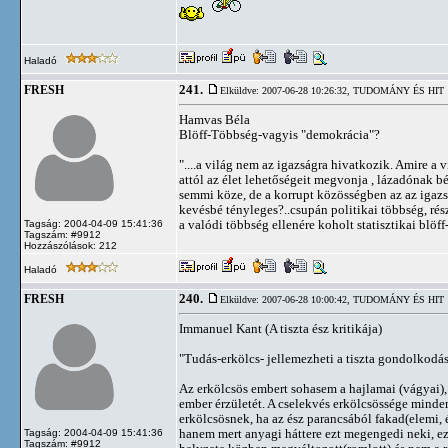
Haladó
241.
FRESH
Elküldve: 2007-06-28 10:26:32,
TUDOMÁNY ÉS HIT
Hamvas Béla
Blöff-Többség-vagyis "demokrácia"?
"....a világ nem az igazságra hivatkozik. Amire a 
attól az élet lehetőségeit megvonja , lázadónak 
semmi köze, de a korrupt közösségben az az igazsá
kevésbé tényleges?..csupán politikai többség, részb
a valódi többség ellenére koholt statisztikai blöf
Tagság: 2004-04-09 15:41:36
Tagszám: #9912
Hozzászólások: 212
Haladó
240.
FRESH
Elküldve: 2007-06-28 10:00:42,
TUDOMÁNY ÉS HIT
Immanuel Kant (A tiszta ész kritikája)
"Tudás-erkölcs- jellemezheti a tiszta gondolkodás
Az erkölcsös embert sohasem a hajlamai (vágyai), 
ember érzületét. A cselekvés erkölcsössége mind
erkölcsösnek, ha az ész parancsából fakad(elemi,
hanem mert anyagi háttere ezt megengedi neki, ezt
Tagság: 2004-04-09 15:41:36
Tagszám: #9912