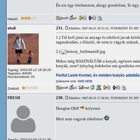
Én ezt úgy értelmezem, ahogy gondolom, Te úgy, 
Haladó
231.
nbali
Elküldve: 2007-06-25 20:15:25,
TUDOMÁNY ÉS HIT
1.) Túl kell jutni az anyagi és erkölcsi javak köt
ragaszkodást, s illúziót, de nem is vágyik utánuk
2.)
Mikor még HASZNÁLTÁK a kutyát, egészen másmilye
kutyák, nem? (tényleg érdekelne mit gondolsz err
Tagság: 2003-05-12 18:28:28
Tagszám: #4009
Fistful Lamb Kennel, és minden kutyás adatbáz
Hozzászólások: 24
[válaszok erre:
]
#232
#233
Zöldfülű
230.
FRESH
Elküldve: 2007-06-25 17:36:04,
TUDOMÁNY ÉS HIT
Douglas Oliff
helyesen
Mert nem vagyok tökéletes!
Tagság: 2004-04-09 15:41:36