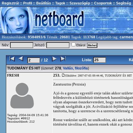
Regisztrál
:: Profil
:: Beállítás
:: Tagok
:: Szavazógép
:: Csoportok
:: Segítség
Hozzászólások:
9504093/6
Témák:
20681
Tagok:
113768
Legújabb tag:
carmen
Név:
Jelszó:
Eltárol
Lista:
K
/ 12
TUDOMÁNY ÉS HIT
(üzenet:
278
,
Vallás, filozófia
)
253.
FRESH
Elküldve: 2007-07-05 09:44:46,
TUDOMÁNY ÉS HIT
Zaratusztra (Perzsia)
A jó és a gonosz egyenlő ereje talán akkor szület
felfedezvén a különbözö történetek hasonlóságait.
olyan alaposan összekeveredett, hogy nem tudott
vágyak szolgálták a jót. A civilizáció fejlődése s
tanította, hogy a szerencse és a szerencsétlenség
Tagság: 2004-04-09 15:41:36
Tagszám: #9912
Rossz varázslat szállt az uralkodóra, aki azt kérde
Hozzászólások: 212
történést távolítsa el, hanem ennek okát a gonosz t