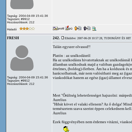
Tagság: 2004-04-09 15:41:36
Tagszám: #9912
Hozzászólások: 212
Haladó
242.
FRESH
Elküldve: 2007-06-28 10:57:28,
TUDOMÁNY ÉS HIT
Talán egyszer olvasod!!
Platón : az uralkodásról
Ha az uralkodásra hivatottaknak az uralkodásnál k
államban uralkodnak majd a valóban gazdagok(er
értelmes, (boldog) életben. Ám ha a koldusok és
harácsolhatnak, már nem valósítható meg az (igaz)
viaskodókat hanem az egész (igaz) államot elvesze
Tagság: 2004-04-09 15:41:36
Tagszám: #9912
Hozzászólások: 212
Mert "Őrültség lehetetlenséget hajszolni: márped
Aurelius
"Hibát követ el valaki ellenem? Az ő dolga! Mind
természetem szava szerint éppen celekednem kell
Aurelius
Ezek függvényében nem érdemes vitázni, viaskod