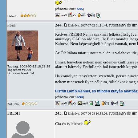
[válaszok erre:
]
#246
Haladó
244.
nbali
Elküldve: 2007-07-02 01:11:44,
TUDOMÁNY ÉS HIT
Kedves FRESH! Nem a szakmai felkészültségével v
amire egy CAC on idő van. De Buci mondta, hogy s
Kalocsa. Nem képességbeli hiányai vannak, nem 
Az Ő bírálata miatt jutottam el én is valahova id
Ennek fényében nekem nem érdemes kiállításra já
alatt itt bármely Fistfullamb-bál ismertebb kutyát
Tagság: 2003-05-12 18:28:28
Tagszám: #4009
Hozzászólások: 24
Ha komolyan tenyészteni szeretnék, persze nincs 
nekem nincsenek ilyen céljaim, tölteléknek meg n
Fistful Lamb Kennel, és minden kutyás adatbáz
[válaszok erre:
]
#245
Zöldfülű
243.
FRESH
Elküldve: 2007-06-28 10:58:26,
TUDOMÁNY ÉS HIT
Cia én is lelépek