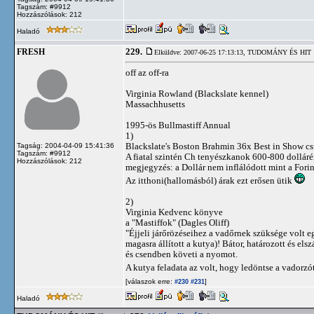
Tagszám: #9912
Hozzászólások: 212
Haladó
229.
FRESH
Elküldve: 2007-06-25 17:13:13,
TUDOMÁNY ÉS HIT
off az off-ra
Virginia Rowland (Blackslate kennel)
Massachhusetts
1995-ös Bullmastiff Annual
1)
Blackslate's Boston Brahmin 36x Best in Show csúc
Tagság: 2004-04-09 15:41:36
Tagszám: #9912
A fiatal szintén Ch tenyészkanok 600-800 dolláré
Hozzászólások: 212
megjegyzés: a Dollár nem inflálódott mint a Forin
Az itthoni(hallomásból) árak ezt erősen ütik
2)
Virginia Kedvenc könyve
a "Mastiffok" (Dagles Oliff)
"Éjjeli járőrözéseihez a vadőrnek szüksége volt eg
magasra állított a kutya)! Bátor, határozott és 
és csendben követi a nyomot.
A kutya feladata az volt, hogy ledöntse a vadorzó
[válaszok erre:
]
#230
#231
Haladó