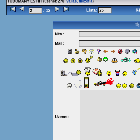
TUDOMÁNY ÉS HIT
(üzenet:
278
,
Vallás, filozófia
)
Lista:
K
/ 12
Új
Név :
Mail :
Üzenet: