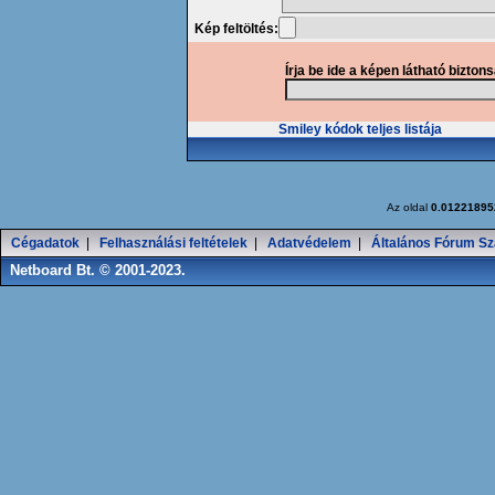
Kép feltöltés:
Írja be ide a képen látható bizton
Smiley kódok teljes listája
Az oldal
0.01221895
Cégadatok
|
Felhasználási feltételek
|
Adatvédelem
|
Általános Fórum Sz
Netboard Bt. © 2001-2023.