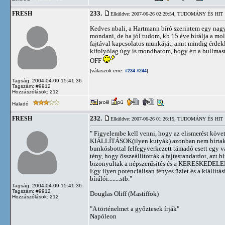
233.
FRESH
Elküldve: 2007-06-26 02:29:54,
TUDOMÁNY ÉS HIT
Kedves nbali, a Hartmann bíró szerintem egy nagyon
mondani, de ha jól tudom, kb 15 éve bírálja a mol
fajtával kapcsolatos munkáját, amit mindig érde
kifolyólag úgy is mondhatom, hogy ért a bullmasti
OFF
[válaszok erre:
]
#234
#244
Tagság: 2004-04-09 15:41:36
Tagszám: #9912
Hozzászólások: 212
Haladó
232.
FRESH
Elküldve: 2007-06-26 01:26:15,
TUDOMÁNY ÉS HIT
" Figyelembe kell venni, hogy az elismerést követ
KIÁLLÍTÁSOK(ilyen kutyák) azonban nem bírtak je
bunkósbottal felfegyverkezett támadó esett egy va
tény, hogy összeállították a fajtastandardot, azt 
bizonyultak a népszerűsítés és a KERESKED
Egy ilyen potenciálisan fényes üzlet és a kiállít
bírálói........stb."
Tagság: 2004-04-09 15:41:36
Tagszám: #9912
Douglas Oliff (Mastiffok)
Hozzászólások: 212
"A történelmet a győztesek írják"
Napóleon