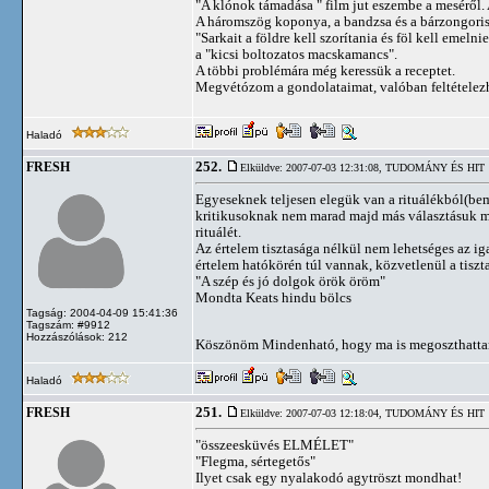
"A klónok támadása " film jut eszembe a meséről.
A háromszög koponya, a bandzsa és a bárzongorist
"Sarkait a földre kell szorítania és föl kell emelni
a "kicsi boltozatos macskamancs".
A többi problémára még keressük a receptet.
Megvétózom a gondolataimat, valóban feltételezh
Haladó
252.
FRESH
Elküldve: 2007-07-03 12:31:08,
TUDOMÁNY ÉS HIT
Egyeseknek teljesen elegük van a rituálékból(be
kritikusoknak nem marad majd más választásuk mi
rituálét.
Az értelem tisztasága nélkül nem lehetséges az ig
értelem hatókörén túl vannak, közvetlenül a tiszt
"A szép és jó dolgok örök öröm"
Mondta Keats hindu bölcs
Tagság: 2004-04-09 15:41:36
Tagszám: #9912
Hozzászólások: 212
Köszönöm Mindenható, hogy ma is megoszthatta
Haladó
251.
FRESH
Elküldve: 2007-07-03 12:18:04,
TUDOMÁNY ÉS HIT
"összeesküvés ELMÉLET"
"Flegma, sértegetős"
Ilyet csak egy nyalakodó agytröszt mondhat!