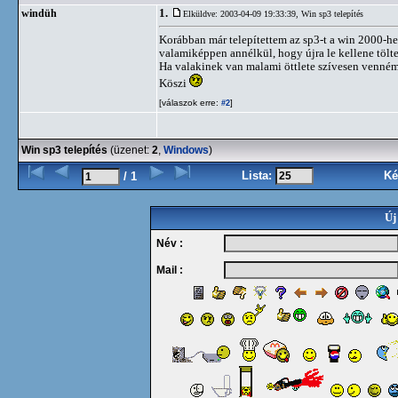
1.
windüh
Elküldve: 2003-04-09 19:33:39,
Win sp3 telepítés
Korábban már telepítettem az sp3-t a win 2000-hez
valamiképpen annélkül, hogy újra le kellene tölte
Ha valakinek van malami öttlete szívesen venném
Köszi
[válaszok erre:
]
#2
Win sp3 telepítés
(üzenet:
2
,
Windows
)
Lista:
Ké
/ 1
Új
Név :
Mail :