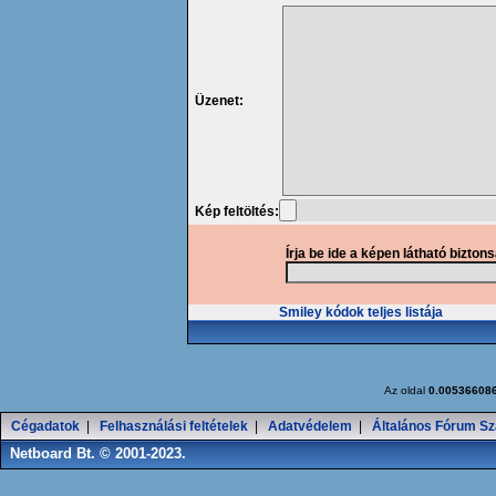
Üzenet:
Kép feltöltés:
Írja be ide a képen látható bizton
Smiley kódok teljes listája
Az oldal
0.00536608
Cégadatok
|
Felhasználási feltételek
|
Adatvédelem
|
Általános Fórum Sz
Netboard Bt. © 2001-2023.