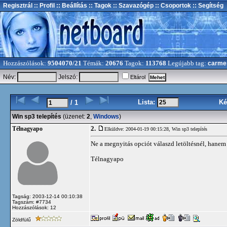
Regisztrál
:: Profil
:: Beállítás
:: Tagok
:: Szavazógép
:: Csoportok
:: Segítség
Hozzászólások:
9504070/21
Témák:
20676
Tagok:
113768
Legújabb tag:
carme
Név:
Jelszó:
Eltárol
Lista:
Ké
/ 1
Win sp3 telepítés
(üzenet:
2
,
Windows
)
2.
Télnagyapo
Elküldve: 2004-01-19 00:15:28,
Win sp3 telepítés
Ne a megnyitás opciót válaszd letöltésnél, hanem 
Télnagyapo
Tagság: 2003-12-14 00:10:38
Tagszám: #7734
Hozzászólások: 12
Zöldfülű