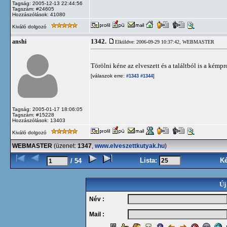
Tagság: 2005-12-13 22:44:56
Tagszám: #24605
Hozzászólások: 41080
Kiváló dolgozó
1342.
anshi
Elküldve: 2006-09-29 10:37:42,
WEBMASTER
Törölni kéne az elveszett és a találtból is a kémp
[válaszok erre:
]
#1343
#1344
Tagság: 2005-01-17 18:06:05
Tagszám: #15228
Hozzászólások: 13403
Kiváló dolgozó
WEBMASTER
(üzenet:
1347
,
www.elveszettkutyak.hu
)
Lista:
K
/ 54
Új
Név :
Mail :