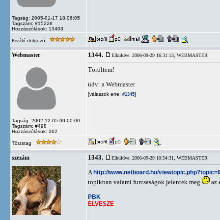
Tagság: 2005-01-17 18:06:05
Tagszám: #15228
Hozzászólások: 13403
Kiváló dolgozó
1344.
Webmaster
Elküldve: 2006-09-29 16:31:13,
WEBMASTER
Töröltem!
üdv: a Webmaster
[válaszok erre:
]
#1345
Tagság: 2002-12-05 00:00:00
Tagszám: #498
Hozzászólások: 362
Törzstag
1343.
szezám
Elküldve: 2006-09-29 10:54:31,
WEBMASTER
A
http://www.netboard.hu/viewtopic.php?topic=
topikban valami furcsaságok jelentek meg
az 
PBK
ELVESZE