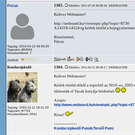
1365.
Fricus
Elküldve: 2011-07-26 09:08:34,
WEBMASTER
Kedves Webmaster!
http://netboard.hu/viewtopic.php?topic=8736
A 14319-14324-ig kérlek töröld a bejegyzéseimet
Köszönettel,
Fricus
Tagság: 2010-03-23 09:56:55
Tagszám: #83504
Hozzászólások: 7
Zöldfülű
1364.
Kondacsipkedő
Elküldve: 2011-03-21 09:48:17,
WEBMASTER
Kedves Webmester!
Kérlek töröld ebből a topicból az 5019.-es, 2005-
tűntessük el Vacak kutyája hírdetését
A topic:
http://www.netboard.hu/viewtopic.php?topic=
Tagság: 2003-12-11 18:31:20
Tagszám: #7702
Hozzászólások: 8541
Köszi!
-------------------
Kondacsipkedő Pumik
|
Terelő Pumi