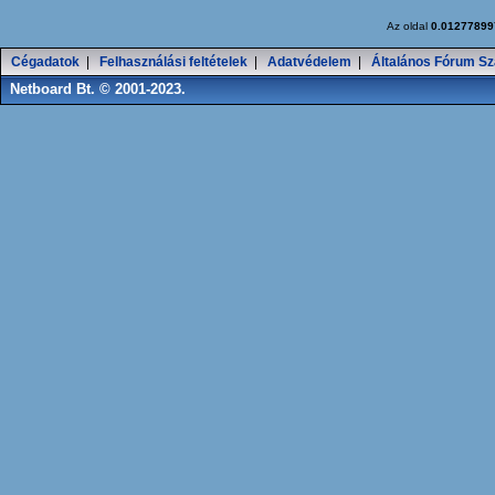
Az oldal
0.01277899
Cégadatok
|
Felhasználási feltételek
|
Adatvédelem
|
Általános Fórum Sz
Netboard Bt. © 2001-2023.