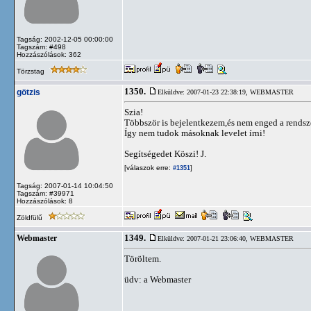
Tagság: 2002-12-05 00:00:00
Tagszám: #498
Hozzászólások: 362
Törzstag
1350.
götzis
Elküldve: 2007-01-23 22:38:19,
WEBMASTER
Szia!
Többször is bejelentkezem,és nem enged a rendsz
Így nem tudok másoknak levelet írni!
Segítségedet Köszi! J.
[válaszok erre:
]
#1351
Tagság: 2007-01-14 10:04:50
Tagszám: #39971
Hozzászólások: 8
Zöldfülű
1349.
Webmaster
Elküldve: 2007-01-21 23:06:40,
WEBMASTER
Töröltem.
üdv: a Webmaster