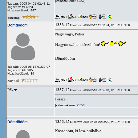
[válaszok erre:
]
#1360
Tagság: 2005-04-01 02:48:11
Tagszám: #17323
Hozzászólások: 447
Törzstag
1358.
Dömdödöm
Elküldve: 2008-02-12 17:52:24,
WEBMASTER
Nagy vagy, Póker!
Nagyon szépen köszönöm!
Dömdödöm
Tagság: 2005-05-18 01:30:07
Tagszám: #18905
Hozzászólások: 39
Zöldfülű
1357.
Póker
Elküldve: 2008-02-10 23:55:03,
WEBMASTER
Persze.
[válaszok erre:
]
#1358
1356.
Dömdödöm
Elküldve: 2008-02-08 00:13:26,
WEBMASTER
Köszönöm, ki lesz próbálva!