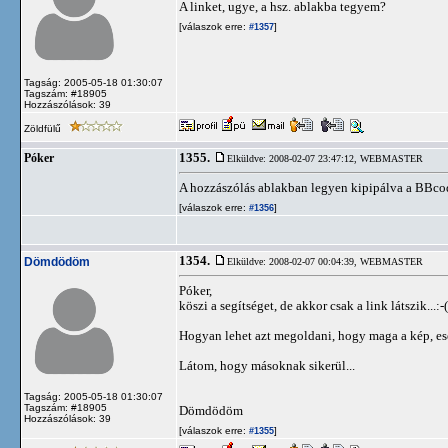
A linket, ugye, a hsz. ablakba tegyem?
[válaszok erre:
]
#1357
Tagság: 2005-05-18 01:30:07
Tagszám: #18905
Hozzászólások: 39
Zöldfülű
1355.
Póker
Elküldve: 2008-02-07 23:47:12,
WEBMASTER
A hozzászólás ablakban legyen kipipálva a BBcod
[válaszok erre:
]
#1356
1354.
Dömdödöm
Elküldve: 2008-02-07 00:04:39,
WEBMASTER
Póker,
köszi a segítséget, de akkor csak a link látszik...:-(
Hogyan lehet azt megoldani, hogy maga a kép, es
Látom, hogy másoknak sikerül...
Tagság: 2005-05-18 01:30:07
Tagszám: #18905
Dömdödöm
Hozzászólások: 39
[válaszok erre:
]
#1355