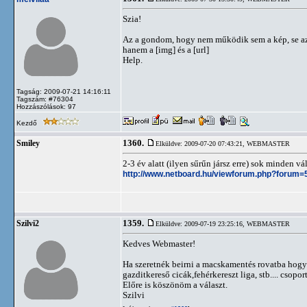
Szia!
Az a gondom, hogy nem működik sem a kép, se az 
hanem a [img] és a [url]
Help.
Tagság: 2009-07-21 14:16:11
Tagszám: #76304
Hozzászólások: 97
Kezdő
1360.
Smiley
Elküldve: 2009-07-20 07:43:21,
WEBMASTER
2-3 év alatt (ilyen sűrűn jársz erre) sok minden vál
http://www.netboard.hu/viewforum.php?forum=
1359.
Szilvi2
Elküldve: 2009-07-19 23:25:16,
WEBMASTER
Kedves Webmaster!
Ha szeretnék beirni a macskamentés rovatba hogy
gazditkereső cicák,fehérkereszt liga, stb.... csop
Előre is köszönöm a választ.
Szilvi