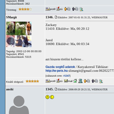
Tagszám: #498
Hozzászólások: 362
Törzstag
1346.
SMargit
Elküldve: 2007-01-01 01:31:25,
WEBMASTER
Zackary
11410. Elküldve: Ma, 00:20:12
Jared
10690. Elküldve: Ma, 00:03:34
Tagság: 2002-12-06 00:00:00
Tagszám: #541
Hozzászólások: 5315
azt hiszem törölni kellene...
Gazda segitő adatok
/ Kutyakereső Táblázat:
http://w-pets.hu
slimargit@gmail.com
06202277
[válaszok erre:
]
#1347
Kiváló dolgozó
1345.
anshi
Elküldve: 2006-09-29 20:21:55,
WEBMASTER