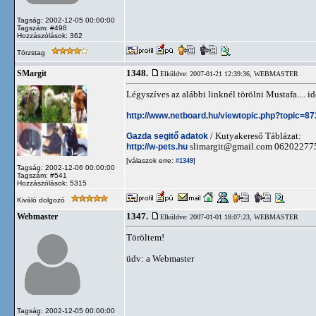
Tagság: 2002-12-05 00:00:00
Tagszám: #498
Hozzászólások: 362
Törzstag
1348.
SMargit
Elküldve: 2007-01-21 12:39:36,
WEBMASTER
Légyszíves az alábbi linknél törölni Mustafa.... i
http://www.netboard.hu/viewtopic.php?topic=8
Gazda segitő adatok
/ Kutyakereső Táblázat:
http://w-pets.hu
slimargit@gmail.com
06202277
[válaszok erre:
]
#1349
Tagság: 2002-12-06 00:00:00
Tagszám: #541
Hozzászólások: 5315
Kiváló dolgozó
1347.
Webmaster
Elküldve: 2007-01-01 18:07:23,
WEBMASTER
Töröltem!
üdv: a Webmaster
Tagság: 2002-12-05 00:00:00