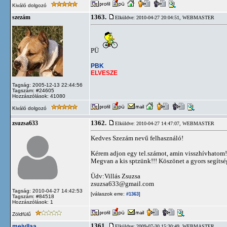
Kiváló dolgozó
1363.
szezám
Elküldve: 2010-04-27 20:04:51,
WEBMASTER
PÜ
PBK
ELVESZE
Tagság: 2005-12-13 22:44:56
Tagszám: #24605
Hozzászólások: 41080
Kiváló dolgozó
1362.
zsuzsa633
Elküldve: 2010-04-27 14:47:07,
WEBMASTER
Kedves Szezám nevű felhasználó!
Kérem adjon egy tel.számot, amin visszhívhatom!
Megvan a kis sptzünk!!! Köszönet a gyors segítsé
Üdv:Villás Zsuzsa
zsuzsa633@gmail.com
Tagság: 2010-04-27 14:42:53
[válaszok erre:
]
#1363
Tagszám: #84518
Hozzászólások: 1
Zöldfülű
1361.
meivllaa
Elküldve: 2009-07-30 15:30:49,
WEBMASTER