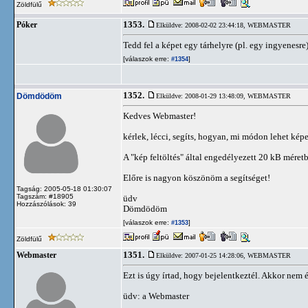
Zöldfülű
1353.
Póker
Elküldve: 2008-02-02 23:44:18,
WEBMASTER
Tedd fel a képet egy tárhelyre (pl. egy ingyenesre
[válaszok erre:
]
#1354
1352.
Dömdödöm
Elküldve: 2008-01-29 13:48:09,
WEBMASTER
Kedves Webmaster!
kérlek, lécci, segíts, hogyan, mi módon lehet képe
A "kép feltöltés" által engedélyezett 20 kB méretbe
Előre is nagyon köszönöm a segítséget!
Tagság: 2005-05-18 01:30:07
Tagszám: #18905
üdv
Hozzászólások: 39
Dömdödöm
[válaszok erre:
]
#1353
Zöldfülű
1351.
Webmaster
Elküldve: 2007-01-25 14:28:06,
WEBMASTER
Ezt is úgy írtad, hogy bejelentkeztél. Akkor nem
üdv: a Webmaster