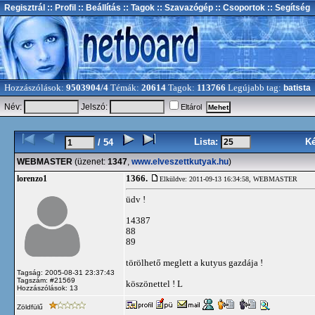
Regisztrál
:: Profil
:: Beállítás
:: Tagok
:: Szavazógép
:: Csoportok
:: Segítség
Hozzászólások:
9503904/4
Témák:
20614
Tagok:
113766
Legújabb tag:
batista
Név:
Jelszó:
Eltárol
Lista:
K
/ 54
WEBMASTER
(üzenet:
1347
,
www.elveszettkutyak.hu
)
1366.
lorenzo1
Elküldve: 2011-09-13 16:34:58,
WEBMASTER
üdv !
14387
88
89
törölhető meglett a kutyus gazdája !
Tagság: 2005-08-31 23:37:43
Tagszám: #21569
köszönettel ! L
Hozzászólások: 13
Zöldfülű