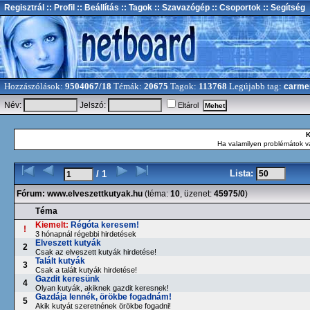
Regisztrál
:: Profil
:: Beállítás
:: Tagok
:: Szavazógép
:: Csoportok
:: Segítség
Hozzászólások:
9504067/18
Témák:
20675
Tagok:
113768
Legújabb tag:
carme
Név:
Jelszó:
Eltárol
K
Ha valamilyen problémátok va
Lista:
/ 1
Fórum:
www.elveszettkutyak.hu
(téma:
10
, üzenet:
45975/0
)
Téma
Kiemelt:
Régóta keresem!
!
3 hónapnál régebbi hirdetések
Elveszett kutyák
2
Csak az elveszett kutyák hirdetése!
Talált kutyák
3
Csak a talált kutyák hirdetése!
Gazdit keresünk
4
Olyan kutyák, akiknek gazdit keresnek!
Gazdája lennék, örökbe fogadnám!
5
Akik kutyát szeretnének örökbe fogadni!