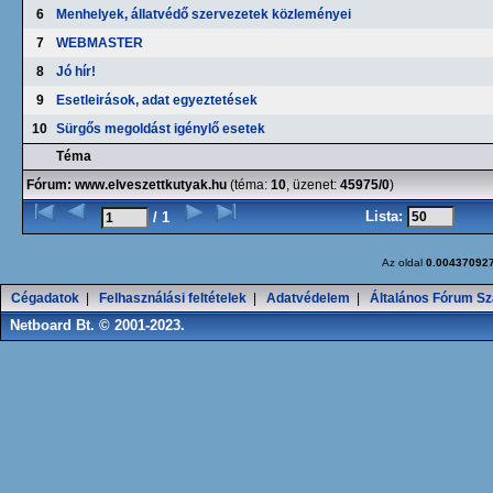
6
Menhelyek, állatvédő szervezetek közleményei
7
WEBMASTER
8
Jó hír!
9
Esetleirások, adat egyeztetések
10
Sürgős megoldást igénylő esetek
Téma
Fórum:
www.elveszettkutyak.hu
(téma:
10
, üzenet:
45975/0
)
Lista:
/ 1
Az oldal
0.00437092
Cégadatok
|
Felhasználási feltételek
|
Adatvédelem
|
Általános Fórum Sz
Netboard Bt. © 2001-2023.