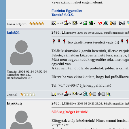
72-es számon lehet engem elérni.
Futrinka Egyesület
Tacskó S.O.S.
Kiváló dolgozó
2486.
kola821
Elküldve: 2008-05-30 08:26:25,
Sürgős megoldást igé
Teo gazdit keres (eredeti vagy új)
Talált kiskutyának gazdit keresünk, illetve várjuk 
Fekete, várhatóan közepes termetű lesz, aranyos, b
Mást nem nagyon tudok egyenlőre róla, mert tegn
egyedül van.
A kép sem túl jó róla, de próbálok jobbat is csinál
Tagság: 2008-01-24 07:52:54
Tagszám: #54831
Illetve ha van vkinek ötlete, hogy hol próbálko
Hozzászólások: 37
Tel: 70/409-9647 éjjel-nappal hívható
Zöldfülű
2485.
Etyekkuty
Elküldve: 2008-05-29 23:25:26,
Sürgős megoldást igé
SOS segítséget kérünk!
Elfogytak a táp készleteink! Nincs semmi forrásun
kutyáinkat.