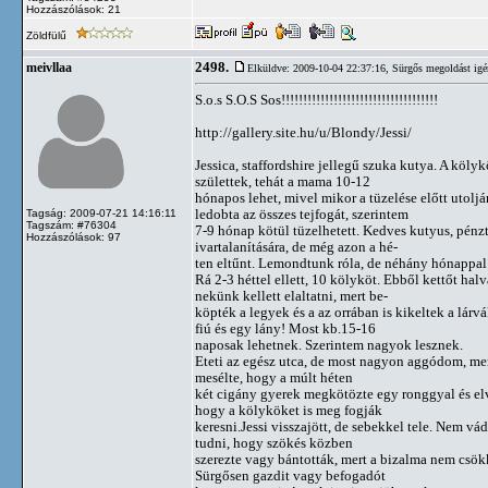
Hozzászólások: 21
Zöldfülű
2498.
meivllaa
Elküldve: 2009-10-04 22:37:16,
Sürgős megoldást igé
S.o.s S.O.S Sos!!!!!!!!!!!!!!!!!!!!!!!!!!!!!!!!!!!!
http://gallery.site.hu/u/Blondy/Jessi/
Jessica, staffordshire jellegű szuka kutya. A köly
születtek, tehát a mama 10-12
hónapos lehet, mivel mikor a tüzelése előtt utoljá
ledobta az összes tejfogát, szerintem
Tagság: 2009-07-21 14:16:11
Tagszám: #76304
7-9 hónap kötül tüzelhetett. Kedves kutyus, pénz
Hozzászólások: 97
ivartalanítására, de még azon a hé-
ten eltűnt. Lemondtunk róla, de néhány hónappa
Rá 2-3 héttel ellett, 10 kölyköt. Ebből kettőt halv
nekünk kellett elaltatni, mert be-
köpték a legyek és a az orrában is kikeltek a lárvá
fiú és egy lány! Most kb.15-16
naposak lehetnek. Szerintem nagyok lesznek.
Eteti az egész utca, de most nagyon aggódom, me
mesélte, hogy a múlt héten
két cigány gyerek megkötözte egy ronggyal és elvi
hogy a kölyköket is meg fogják
keresni.Jessi visszajött, de sebekkel tele. Nem 
tudni, hogy szökés közben
szerezte vagy bántották, mert a bizalma nem csö
Sürgősen gazdit vagy befogadót