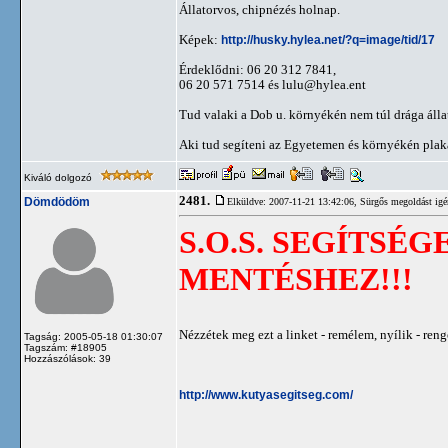
Állatorvos, chipnézés holnap.
Képek:
http://husky.hylea.net/?q=image/tid/17
Érdeklődni: 06 20 312 7841,
06 20 571 7514 és
lulu@hylea.ent
Tud valaki a Dob u. környékén nem túl drága álla
Aki tud segíteni az Egyetemen és környékén plaká
Kiváló dolgozó
2481.
Dömdödöm
Elküldve: 2007-11-21 13:42:06,
Sürgős megoldást igé
S.O.S. SEGÍTSÉ
MENTÉSHEZ!!!
Nézzétek meg ezt a linket - remélem, nyílik - reng
Tagság: 2005-05-18 01:30:07
Tagszám: #18905
Hozzászólások: 39
http://www.kutyasegitseg.com/