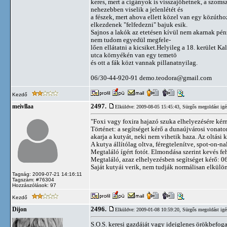
keres, mert a cigányok is visszajöhetnek, a szoms
nehezebben viselik a jelenlétét és
a fészek, mert ahova ellett közel van egy közúthoz
elkezdenek "felfedezni" bajuk esik.
Sajnos a lakók az etetésen kívül nem akarnak pénz
nem tudom egyedül megfele-
lően ellátatni a kicsiket.Helyileg a 18. kerület Kal
utca környékén van egy temetö
és ott a fák közt vannak pillanatnyilag.
06/30-44-920-91
demo.teodora@gmail.com
Kezdő
2497.
meivllaa
Elküldve: 2009-08-05 15:45:43,
Sürgős megoldást igé
"Foxi vagy foxira hajazó szuka elhelyezésére kérn
Történet: a segítséget kérő a dunaújvárosi vonaton
akarja a kutyát, neki nem vihetik haza. Az oltási k
A kutya állítólag oltva, féregtelenítve, spot-on-nal
Megtaláló ígért fotót. Elmondása szerint kevés fe
Megtaláló, azaz elhelyezésben segítséget kérő: 
Saját kutyái verik, nem tudják normálisan elkülön
Tagság: 2009-07-21 14:16:11
Tagszám: #76304
Hozzászólások: 97
Kezdő
2496.
Dijon
Elküldve: 2009-01-08 10:59:20,
Sürgős megoldást igé
S.O.S. keresi gazdáját vagy ideiglenes örökbefog