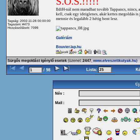
S.O.S.!!!!!
IldiH-nál nem maradhat tovább Tappancs, nincs, ak
kell, csak egy ideiglenes, akár kertes megoldás is
mennie és legalább 2 hétig bent lesz.
Tagság: 2002-11-28 00:00:00
Tagszám: #473
Hozzászólások: 7096
Galériám
Bouvier.lap.hu
Sürgős megoldást igénylő esetek
(üzenet:
2447
,
www.elveszettkutyak.hu
)
Lista:
K
/ 98
Új
Név :
Mail :