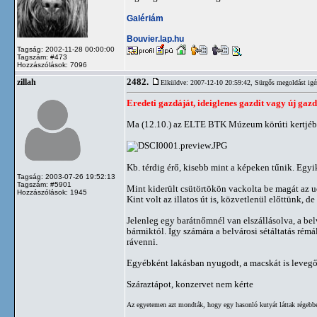
Galériám
Bouvier.lap.hu
Tagság: 2002-11-28 00:00:00
Tagszám: #473
Hozzászólások: 7096
2482.
zillah
Elküldve: 2007-12-10 20:59:42,
Sürgős megoldást igé
Eredeti gazdáját, ideiglenes gazdit vagy új gaz
Ma (12.10.) az ELTE BTK Múzeum körúti kertjében 
Kb. térdig érő, kisebb mint a képeken tűnik. Egyik
Tagság: 2003-07-26 19:52:13
Tagszám: #5901
Mint kiderült csütörtökön vackolta be magát az u
Hozzászólások: 1945
Kint volt az illatos út is, közvetlenül előttünk, d
Jelenleg egy barátnőmnél van elszállásolva, a bel
bármiktól. Így számára a belvárosi sétáltatás rémá
rávenni.
Egyébként lakásban nyugodt, a macskát is levegő
Száraztápot, konzervet nem kérte
Az egyetemen azt mondták, hogy egy hasonló kutyát láttak régebbe