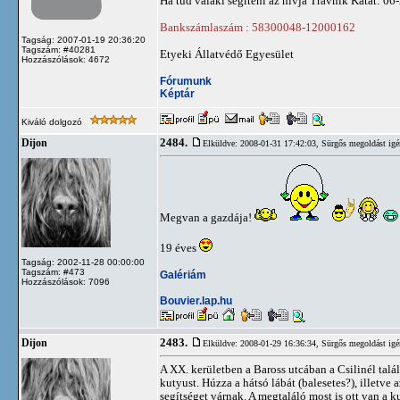
Ha tud valaki segíteni az hívja Travnik Katát: 0
Bankszámlaszám : 58300048-12000162
Tagság: 2007-01-19 20:36:20
Tagszám: #40281
Etyeki Állatvédő Egyesület
Hozzászólások: 4672
Fórumunk
Képtár
Kiváló dolgozó
2484.
Dijon
Elküldve: 2008-01-31 17:42:03,
Sürgős megoldást igé
Megvan a gazdája!
19 éves
Tagság: 2002-11-28 00:00:00
Tagszám: #473
Galériám
Hozzászólások: 7096
Bouvier.lap.hu
2483.
Dijon
Elküldve: 2008-01-29 16:36:34,
Sürgős megoldást igé
A XX. kerületben a Baross utcában a Csilinél talál
kutyust. Húzza a hátsó lábát (balesetes?), illetv
segítséget várnak. A megtaláló most is ott van a k