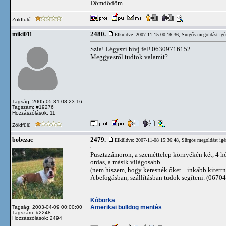
Dömdödöm
Zöldfülű
2480.
miki011
Elküldve: 2007-11-15 00:16:36,
Sürgős megoldást igé
Szia! Légyszí hívj fel! 06309716152
Meggyesről tudtok valamit?
Tagság: 2005-05-31 08:23:16
Tagszám: #19276
Hozzászólások: 11
Zöldfülű
2479.
bobezac
Elküldve: 2007-11-08 15:36:48,
Sürgős megoldást igé
Pusztazámoron, a szeméttelep környékén két, 4 hó
ordas, a másik világosabb.
(nem hiszem, hogy keresnék őket... inkább kitettn
A befogásban, szállításban tudok segíteni. (067
Kóborka
Amerikai bulldog mentés
Tagság: 2003-04-09 00:00:00
Tagszám: #2248
Hozzászólások: 2494