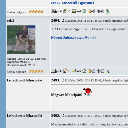
Frakk Állatvédő Egyesület
Kiváló dolgozó
2494.
zola2
Elküldve: 2008-11-01 11:39:28,
Sürgős megoldást igé
A XI ker-be az Aga utca 1-3-ba találtak egy sérült
Német Juhászkutya Mentés
Tagság: 2008-01-13 13:57:03
Tagszám: #54312
Hozzászólások: 2186
Kiváló dolgozó
2493.
Leíratkozott felhasználó
Elküldve: 2008-10-31 12:50:46,
Sürgős megoldást igé
Megvan Marcipán!
2492.
Leíratkozott felhasználó
Elküldve: 2008-10-30 21:08:56,
Sürgős megoldást igé
Marcipán plakátja letölthető innen, kérlek segítse