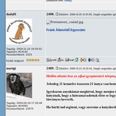
[válaszok erre:
]
#2492
2490.
duda01
Elküldve: 2008-10-26 10:45:09,
Sürgős megoldást igé
Frakk Állatvédő Egyesület
Tagság: 2004-11-24 18:35:02
Tagszám: #14144
Hozzászólások: 1023
Kiváló dolgozó
2489.
martigi
Elküldve: 2008-10-23 16:20:50,
Sürgős megoldást igé
Hétfőn altatás lesz az ajkai gyepmesteri telepen
Jelenleg 11 kennelre összesen 21 kutya van benn
Igyekszem anyukámat megkérni, hogy menjen és c
kutyának, hogy a hátramaradottak élete se legye
látványos keverék.
Tagság: 2004-04-19 17:26:46
Tagszám: #10093
Ha bárki tud segíteni, vagy szeretne a kutyákró
Hozzászólások: 10575