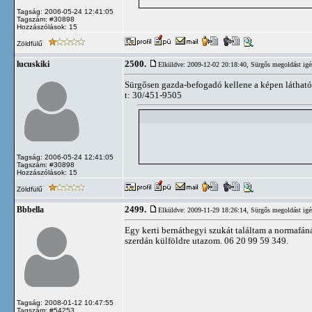
Tagság: 2006-05-24 12:41:05
Tagszám: #30898
Hozzászólások: 15
Zöldfülű
2500.
lucuskiki
Elküldve: 2009-12-02 20:18:40,
Sürgős megoldást igé
Sürgősen gazda-befogadó kellene a képen látható
t: 30/451-9505
Tagság: 2006-05-24 12:41:05
Tagszám: #30898
Hozzászólások: 15
Zöldfülű
2499.
Bbbella
Elküldve: 2009-11-29 18:26:14,
Sürgős megoldást igé
Egy kerti bernáthegyi szukát találtam a normafáná
szerdán külföldre utazom. 06 20 99 59 349.
Tagság: 2008-01-12 10:47:55
Tagszám: #54253