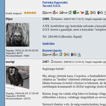
Futrinka Egyesület
Tacskó S.O.S.
Kiváló dolgozó
2488.
Dijon
Elküldve: 2008-07-08 17:32:32,
Sürgős megoldást igé
A XX. kerületben egy kertesház udvarán a kutyaház
S.O.S. keresi a gazdáját, mert a kutyaház "tulajdo
Tel: 284-6614 (Berzéki Árpád)
Galériám
Bouvier.lap.hu
Tagság: 2002-11-28 00:00:00
Tagszám: #473
Hozzászólások: 7096
2487.
martigi
Elküldve: 2008-06-12 23:44:18,
Sürgős megoldást igé
Segítséget kérek!
Ma, ahogy jöttünk haza, Csepelen, a Szabadkikötő 
oldalon az "árokba" elütöttek előttünk egy német 
lábára biztosan és belső vérzései is lehetnek, de 
zseblámpás kommandó és ZéZsé segítsége (neki kö
Kérem, hogy ha valaki elég bátor és holnap vilá
Tagság: 2004-04-19 17:26:46
Tagszám: #10093
előkerülne a kutya, valahogy megoldjuk az orvosi e
Hozzászólások: 10575
Szörnyű élmény volt, de még reménykedem, hogy hát