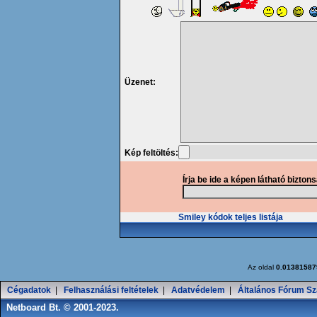
Üzenet:
Kép feltöltés:
Írja be ide a képen látható bizton
Smiley kódok teljes listája
Az oldal
0.01381587
Cégadatok
|
Felhasználási feltételek
|
Adatvédelem
|
Általános Fórum Sz
Netboard Bt. © 2001-2023.