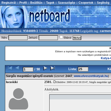
Regisztrál
:: Profil
:: Beállítás
:: Tagok
:: Szavazógép
:: Csoportok
:: Segítség
Hozzászólások:
9504089/2
Témák:
20680
Tagok:
113768
Legújabb tag:
carmen
Név:
Jelszó:
Eltárol
K
Ebben a topicban nem szükséges a regisztráció!
Ha valamilyen problémátok va
Kutya-
Lista:
K
/ 98
Sürgős megoldást igénylő esetek
(üzenet:
2447
,
www.elveszettkutyak.hu
)
2501.
lucuskiki
Elküldve: 2009-12-02 20:19:47,
Sürgős megoldást igé
A kölykök.