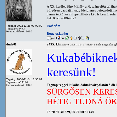
A XX. kerület Bíró Mihály u. 6. szám előtt találta
Sürgősen gazdáját vagy ideiglenes befogadóját ker
benne tetkót és chippet, illetve kép is készül róla.
Tel: 06-30-689-4323
Galériám
Tagság: 2002-11-28 00:00:00
Tagszám: #473
Hozzászólások: 7096
Bouvier.lap.hu
2495.
duda01
Elküldve: 2008-11-04 17:58:30,
Sürgős megoldást igé
Kukabébiknek
keresünk!
Tagság: 2004-11-24 18:35:02
Tagszám: #14144
Tegnap reggel kukába dobtak várpalotán 5 db kb
Hozzászólások: 1023
SÜRGŐSEN KERES
HÉTIG TUDNÁ ŐK
06 70 50 30 229, 06 70 607-1449