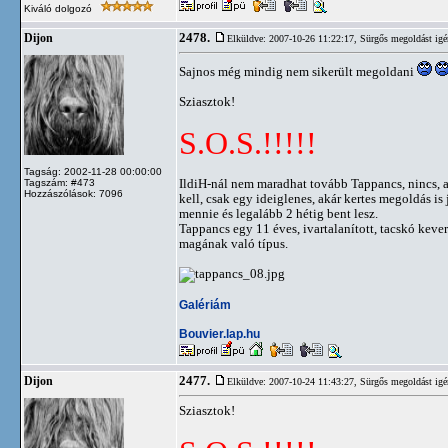
Kiváló dolgozó
2478.
Dijon
Elküldve: 2007-10-26 11:22:17,
Sürgős megoldást igé
Sajnos még mindig nem sikerült megoldani
Sziasztok!
S.O.S.!!!!!
Tagság: 2002-11-28 00:00:00
IldiH-nál nem maradhat tovább Tappancs, nincs, ak
Tagszám: #473
Hozzászólások: 7096
kell, csak egy ideiglenes, akár kertes megoldás is
mennie és legalább 2 hétig bent lesz.
Tappancs egy 11 éves, ivartalanított, tacskó kev
magának való típus.
Galériám
Bouvier.lap.hu
2477.
Dijon
Elküldve: 2007-10-24 11:43:27,
Sürgős megoldást igé
Sziasztok!