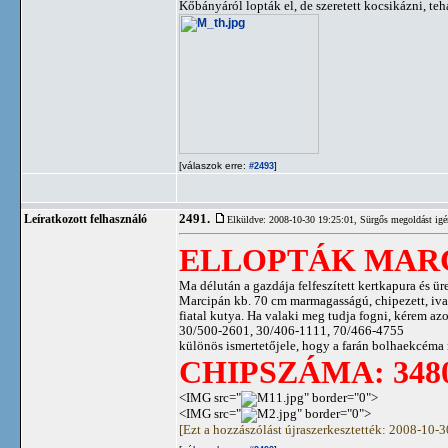
Kőbányáról lopták el, de szeretett kocsikázni, teh
[válaszok erre:
]
#2493
2491.
Leíratkozott felhasználó
Elküldve: 2008-10-30 19:25:01,
Sürgős megoldást igé
ELLOPTÁK MAR
Ma délután a gazdája felfeszített kertkapura és ür
Marcipán kb. 70 cm marmagasságú, chipezett, ivart
fiatal kutya. Ha valaki meg tudja fogni, kérem a
30/500-2601, 30/406-1111, 70/466-4755
különös ismertetőjele, hogy a farán bolhaekcéma 
CHIPSZÁMA: 3480
<IMG src="
" border="0">
<IMG src="
" border="0">
[Ezt a hozzászólást újraszerkesztették: 2008-10-