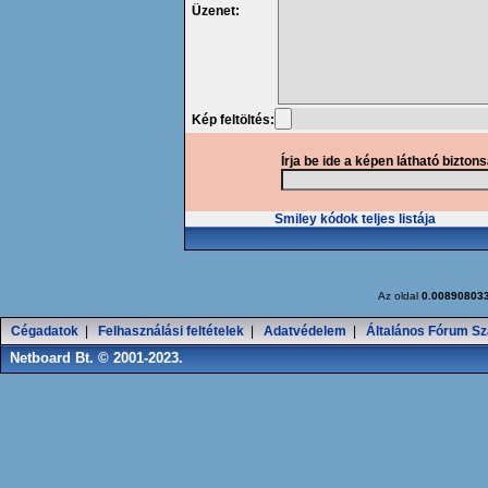
Üzenet:
Kép feltöltés:
Írja be ide a képen látható bizton
Smiley kódok teljes listája
Az oldal
0.00890803
Cégadatok
|
Felhasználási feltételek
|
Adatvédelem
|
Általános Fórum Sz
Netboard Bt. © 2001-2023.