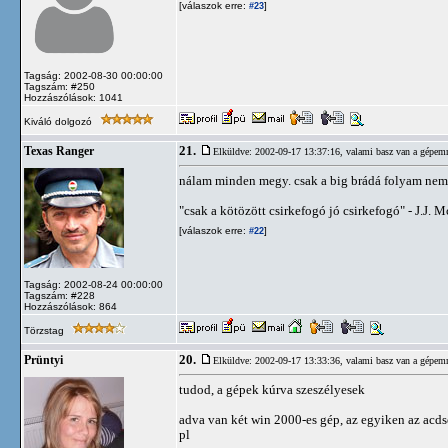
[válaszok erre:
]
#23
Tagság: 2002-08-30 00:00:00
Tagszám: #250
Hozzászólások: 1041
Kiváló dolgozó
21.
Texas Ranger
Elküldve: 2002-09-17 13:37:16,
valami basz van a gépem
nálam minden megy. csak a big brádá folyam nem
"csak a kötözött csirkefogó jó csirkefogó" - J.J.
[válaszok erre:
]
#22
Tagság: 2002-08-24 00:00:00
Tagszám: #228
Hozzászólások: 864
Törzstag
20.
Prüntyi
Elküldve: 2002-09-17 13:33:36,
valami basz van a gépem
tudod, a gépek kúrva szeszélyesek
adva van két win 2000-es gép, az egyiken az acds
pl