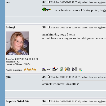
37.
ocsi
Elküldve: 2003-02-22 18:37:46,
valami basz van a gépem
eccé benőhetne az a köcsög pofád, hog
36.
Prüntyi
Elküldve: 2002-09-18 22:56:58,
valami basz van a gépem
nem hinném, hogy ő tette
a fimlelőzetesek nagyrésze kvikktájmmal nézhet
Tagság: 2002-03-14 00:00:00
Tagszám: #2
Hozzászólások: 24884
Kiváló dolgozó
35.
píra
Elküldve: 2002-09-18 21:28:41,
valami basz van a gépem
aminek fedőneve: Ázsiattak!
34.
Impulzív Szitakötő
Elküldve: 2002-09-18 21:17:45,
valami basz van a gépem