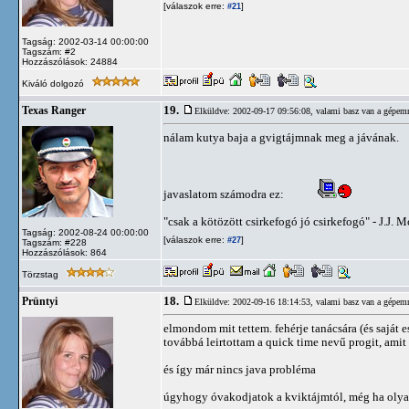
[válaszok erre:
]
#21
Tagság: 2002-03-14 00:00:00
Tagszám: #2
Hozzászólások: 24884
Kiváló dolgozó
19.
Texas Ranger
Elküldve: 2002-09-17 09:56:08,
valami basz van a gépem
nálam kutya baja a gvigtájmnak meg a jávának.
javaslatom számodra ez:
"csak a kötözött csirkefogó jó csirkefogó" - J.J.
Tagság: 2002-08-24 00:00:00
[válaszok erre:
]
#27
Tagszám: #228
Hozzászólások: 864
Törzstag
18.
Prüntyi
Elküldve: 2002-09-16 18:14:53,
valami basz van a gépem
elmondom mit tettem. fehérje tanácsára (és saját e
továbbá leirtottam a quick time nevű progit, amit
és így már nincs java probléma
úgyhogy óvakodjatok a kviktájmtól, még ha olyan 