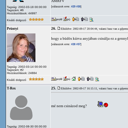
AMRFV
[válaszok erre:
]
#29
#30
Tagság: 2002-03-18 00:00:00
Tagszám: #6
Hozzászólások: 44997
Kiváló dolgozó
26.
Prüntyi
Elküldve: 2002-09-17 20:04:44,
valami basz van a gépem
hogy a büdös kúrva anyjában csinálja ez a genny
[válaszok erre:
]
#28
#37
Tagság: 2002-03-14 00:00:00
Tagszám: #2
Hozzászólások: 24884
Kiváló dolgozó
25.
T-Rex
Elküldve: 2002-09-17 16:15:11,
valami basz van a gépem
mé nem csinázod meg?
Tagság: 2002-08-30 00:00:00