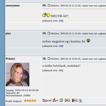
40.
anonymous
Elküldve: 2003-02-24 22:22:56,
valami basz van a gépem
MELYIK AZ?,
[válaszok erre:
]
#42
39.
píra
Elküldve: 2003-02-24 11:41:04,
valami basz van a gépem
nofene megjelent egy kemény fiú.
[válaszok erre:
]
#40
38.
Prüntyi
Elküldve: 2003-02-24 10:04:45,
valami basz van a gépem
a tiédbe belelépek, senkiházi!
[válaszok erre:
]
#41
Tagság: 2002-03-14 00:00:00
Tagszám: #2
Hozzászólások: 24884
Kiváló dolgozó