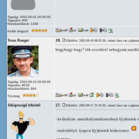
Tagság: 2002-05-01 00:00:00
Tagszám: #30
Hozzászólások: 1338
Kiváló dolgozó
28.
Texas Ranger
Elküldve: 2002-09-18 08:03:38,
valami basz van a gépem
hogyhogy hogy? tök eccerűen! nehogymá aszidd,
Tagság: 2002-08-24 00:00:00
Tagszám: #228
Hozzászólások: 864
Törzstag
27.
Jóképességű fehérítő
Elküldve: 2002-09-17 23:16:36,
valami basz van a gépem
- kviktálym: amerikalyimekintosbuzi l(y)úzerek
- realvidelyó: lyapcsi l(y)úzerek kiskevence