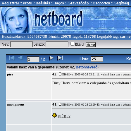
Regisztrál
:: Profil
:: Beállítás
:: Tagok
:: Szavazógép
:: Csoportok
:: Segítség
Hozzászólások:
9504087/38
Témák:
20678
Tagok:
113768
Legújabb tag:
carme
Név:
Jelszó:
Eltárol
Lista:
Ké
/ 2
valami basz van a gépemmel
(üzenet:
42
,
Betonheverő
)
42.
píra
Elküldve: 2003-02-26 03:21:11,
valami basz van a gépem
Dirty Harry. beraktam a videjómba és gondoltam 
41.
anonymous
Elküldve: 2003-02-24 22:29:40,
valami basz van a gépem
KIÉBE?,