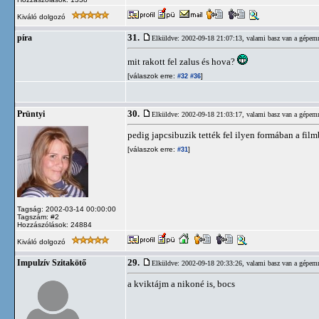
Kiváló dolgozó
31.
píra
Elküldve: 2002-09-18 21:07:13,
valami basz van a gépem
mit rakott fel zalus és hova?
[válaszok erre:
]
#32
#36
30.
Prüntyi
Elküldve: 2002-09-18 21:03:17,
valami basz van a gépem
pedig japcsibuzik tették fel ilyen formában a fil
[válaszok erre:
]
#31
Tagság: 2002-03-14 00:00:00
Tagszám: #2
Hozzászólások: 24884
Kiváló dolgozó
29.
Impulzív Szitakötő
Elküldve: 2002-09-18 20:33:26,
valami basz van a gépem
a kviktájm a nikoné is, bocs