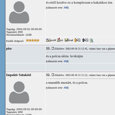
és ettől kezdve ez a komplexum a kakukkos óra.
[válaszok erre:
]
#35
Tagság: 2002-05-01 00:00:00
Tagszám: #30
Hozzászólások: 1338
Kiváló dolgozó
33.
píra
Elküldve: 2002-09-18 21:12:42,
valami basz van a gépem
és a polcra ráírta: kviktájm
[válaszok erre:
]
#34
32.
Impulzív Szitakötő
Elküldve: 2002-09-18 21:11:22,
valami basz van a gépem
a maradék mustárt, és a polcra.
[válaszok erre:
]
#33
Tagság: 2002-05-01 00:00:00
Tagszám: #30
Hozzászólások: 1338