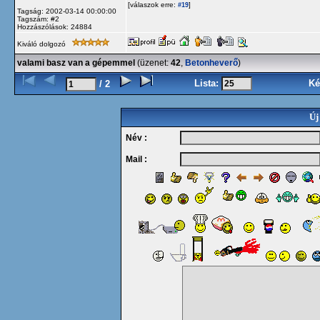
[válaszok erre:
]
#19
Tagság: 2002-03-14 00:00:00
Tagszám: #2
Hozzászólások: 24884
Kiváló dolgozó
valami basz van a gépemmel
(üzenet:
42
,
Betonheverő
)
Lista:
Ké
/ 2
Új
Név :
Mail :