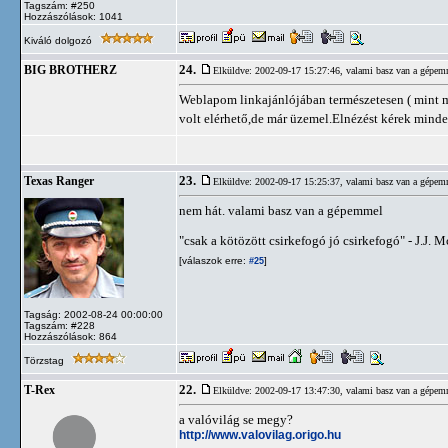
Tagszám: #250
Hozzászólások: 1041
Kiváló dolgozó
24.
BIG BROTHERZ
Elküldve: 2002-09-17 15:27:46,
valami basz van a gépem
Weblapom linkajánlójában természetesen ( mint
volt elérhető,de már üzemel.Elnézést kérek minden
23.
Texas Ranger
Elküldve: 2002-09-17 15:25:37,
valami basz van a gépem
nem hát. valami basz van a gépemmel
"csak a kötözött csirkefogó jó csirkefogó" - J.J.
[válaszok erre:
]
#25
Tagság: 2002-08-24 00:00:00
Tagszám: #228
Hozzászólások: 864
Törzstag
22.
T-Rex
Elküldve: 2002-09-17 13:47:30,
valami basz van a gépem
a valóvilág se megy?
http://www.valovilag.origo.hu