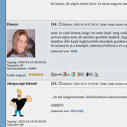
hú bazze, de régen ettem ilyet. és most nagyon m
114.
Prüntyi
Elküldve: 2002-10-24 07:56:24,
Valaki valaki hozzon ne
nem. és csak lestem, hogy ezt mire írtad. meg cs
szóval sajna nem, de minden gombát imádok. legut
slambuc féle kaját legközelebb mondjuk gombával 
lecsósan) és rá a krumpli, tarhonya/lebbencs és a g
[válaszok erre:
]
#120
Tagság: 2002-03-14 00:00:00
Tagszám: #2
Hozzászólások: 24884
Kiváló dolgozó
113.
Jóképességű fehérítő
Elküldve: 2002-10-23 19:20:09,
Valaki valaki hozzon ne
...én ma lángososztam. fokhalymásos-salytosossa
AMRFV
[válaszok erre:
]
#115
#121
Tagság: 2002-03-18 00:00:00
Tagszám: #6