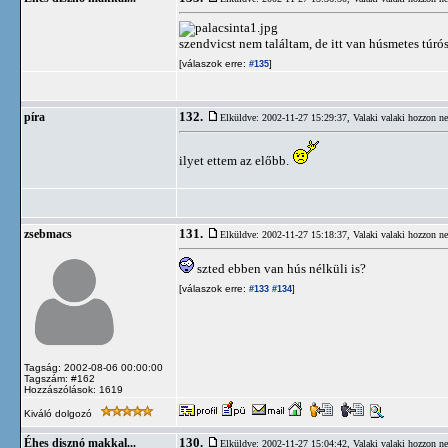
szendvicst nem találtam, de itt van húsmetes túrós
[válaszok erre:
]
#135
132.
píra
Elküldve: 2002-11-27 15:29:37,
Valaki valaki hozzon n
ilyet ettem az előbb.
131.
zsebmacs
Elküldve: 2002-11-27 15:18:37,
Valaki valaki hozzon n
szted ebben van hús nélküli is?
[válaszok erre:
]
#133
#134
Tagság: 2002-08-06 00:00:00
Tagszám: #162
Hozzászólások: 1619
Kiváló dolgozó
130.
Éhes disznó makkal...
Elküldve: 2002-11-27 15:04:42,
Valaki valaki hozzon n