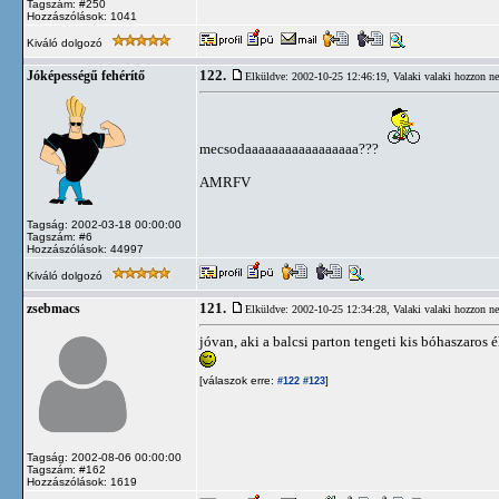
Tagszám: #250
Hozzászólások: 1041
Kiváló dolgozó
122.
Jóképességű fehérítő
Elküldve: 2002-10-25 12:46:19,
Valaki valaki hozzon n
mecsodaaaaaaaaaaaaaaaaa???
AMRFV
Tagság: 2002-03-18 00:00:00
Tagszám: #6
Hozzászólások: 44997
Kiváló dolgozó
121.
zsebmacs
Elküldve: 2002-10-25 12:34:28,
Valaki valaki hozzon n
jóvan, aki a balcsi parton tengeti kis bóhaszaros él
[válaszok erre:
]
#122
#123
Tagság: 2002-08-06 00:00:00
Tagszám: #162
Hozzászólások: 1619