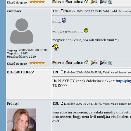
Kiváló dolgozó
120.
zsebmacs
Elküldve: 2002-10-25 12:33:48,
Valaki valaki hozzon n
hm....
korog a gyomrom...
megyek enni vmit, hozzak vkinek vmit?:)
Tagság: 2002-08-06 00:00:00
Tagszám: #162
Hozzászólások: 1619
Kiváló dolgozó
119.
BIG BROTHERZ
Elküldve: 2002-10-24 20:55:51,
Valaki valaki hozzon ne
Ha PLAYBOY képek érdekelnek akkor:
http://pl
TE IS>>>
118.
Prüntyi
Elküldve: 2002-10-24 11:39:45,
Valaki valaki hozzon ne
nem annyira ösmerem, de valaki mindig ott evett l
nem tetszett, hogy nem férfi módjára viselkedett,
övét.