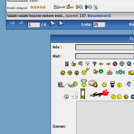
Hozzászólások: 44997
Kiváló dolgozó
Valaki valaki hozzon nekem enni...
(üzenet:
137
,
Betonheverő
)
Lista:
Ké
/ 6
Új
Név :
Mail :
Üzenet: