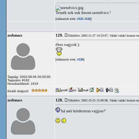
Tessék sok sok finom szendvics !
[válaszok erre:
]
#131
#132
129.
zsebmacs
Elküldve: 2002-11-27 14:53:07,
Valaki valaki hozzon n
éhes vagyok:)
[válaszok erre:
]
#130
Tagság: 2002-08-06 00:00:00
Tagszám: #162
Hozzászólások: 1619
Kiváló dolgozó
128.
zsebmacs
Elküldve: 2002-10-25 15:08:08,
Valaki valaki hozzon n
há mér kérdeztem vajjjon?