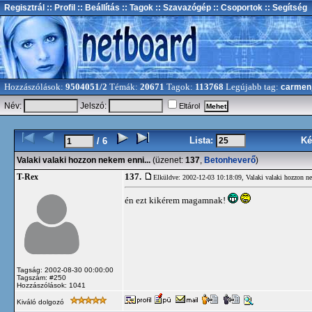
Regisztrál
:: Profil
:: Beállítás
:: Tagok
:: Szavazógép
:: Csoportok
:: Segítség
Hozzászólások:
9504051/2
Témák:
20671
Tagok:
113768
Legújabb tag:
carmen
Név:
Jelszó:
Eltárol
Lista:
Ké
/ 6
Valaki valaki hozzon nekem enni...
(üzenet:
137
,
Betonheverő
)
137.
T-Rex
Elküldve: 2002-12-03 10:18:09,
Valaki valaki hozzon n
én ezt kikérem magamnak!
Tagság: 2002-08-30 00:00:00
Tagszám: #250
Hozzászólások: 1041
Kiváló dolgozó