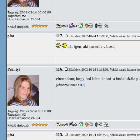
Tagság: 2002-03-14 00:00:00
Tagszám: #2
Hozzászólások: 24884
Kiváló dolgozó
117.
píra
Elküldve: 2002-10-24 11:29:38,
Valaki valaki hozzon ne
hát igen, aki ismeri a várost.
116.
Prüntyi
Elküldve: 2002-10-24 11:14:09,
Valaki valaki hozzon ne
elmondom, hogy hol lehet kapni. a budai skála pia
[válaszok erre:
]
#117
Tagság: 2002-03-14 00:00:00
Tagszám: #2
Hozzászólások: 24884
Kiváló dolgozó
115.
píra
Elküldve: 2002-10-24 10:42:26,
Valaki valaki hozzon ne