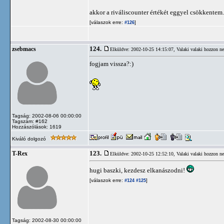
akkor a riváliscounter értékét eggyel csökkentem
[válaszok erre:
]
#126
124.
zsebmacs
Elküldve: 2002-10-25 14:15:07,
Valaki valaki hozzon n
fogjam vissza?:)
Tagság: 2002-08-06 00:00:00
Tagszám: #162
Hozzászólások: 1619
Kiváló dolgozó
123.
T-Rex
Elküldve: 2002-10-25 12:52:10,
Valaki valaki hozzon n
hugi baszki, kezdesz elkanászodni!
[válaszok erre:
]
#124
#125
Tagság: 2002-08-30 00:00:00