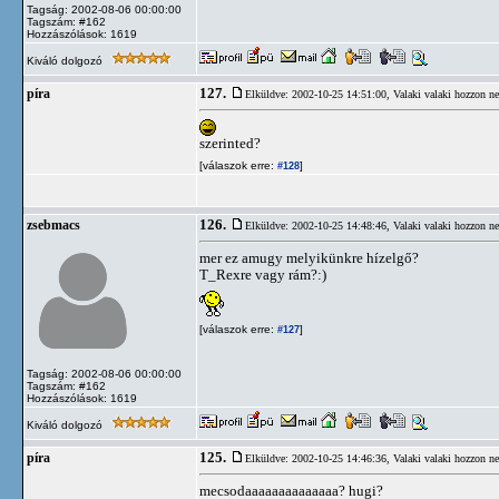
Tagság: 2002-08-06 00:00:00
Tagszám: #162
Hozzászólások: 1619
Kiváló dolgozó
127.
píra
Elküldve: 2002-10-25 14:51:00,
Valaki valaki hozzon n
szerinted?
[válaszok erre:
]
#128
126.
zsebmacs
Elküldve: 2002-10-25 14:48:46,
Valaki valaki hozzon n
mer ez amugy melyikünkre hízelgő?
T_Rexre vagy rám?:)
[válaszok erre:
]
#127
Tagság: 2002-08-06 00:00:00
Tagszám: #162
Hozzászólások: 1619
Kiváló dolgozó
125.
píra
Elküldve: 2002-10-25 14:46:36,
Valaki valaki hozzon n
mecsodaaaaaaaaaaaaaa? hugi?