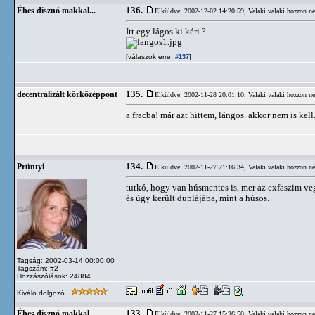
136.
Éhes disznó makkal...
Elküldve: 2002-12-02 14:20:59,
Valaki valaki hozzon n
Itt egy lágos ki kéri ?
[válaszok erre:
]
#137
135.
decentralizált körközéppont
Elküldve: 2002-11-28 20:01:10,
Valaki valaki hozzon n
a fracba! már azt hittem, lángos. akkor nem is kell
134.
Prüntyi
Elküldve: 2002-11-27 21:16:34,
Valaki valaki hozzon n
tutkó, hogy van húsmentes is, mer az exfaszim ve
és úgy került duplájába, mint a húsos.
Tagság: 2002-03-14 00:00:00
Tagszám: #2
Hozzászólások: 24884
Kiváló dolgozó
133.
Éhes disznó makkal...
Elküldve: 2002-11-27 15:36:50,
Valaki valaki hozzon n