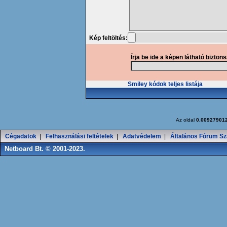
Kép feltöltés:
Írja be ide a képen látható bizton
Smiley kódok teljes listája
Az oldal
0.00927901
Cégadatok
|
Felhasználási feltételek
|
Adatvédelem
|
Általános Fórum Sz
Netboard Bt. © 2001-2023.