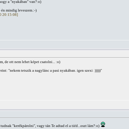
, hogy a "nyakában" van?:o)
 - én mindig leveszem.:-)
30 20:15:08]
 de ott nem lehet képet csatolni... :o)
int: "nekem tetszik a nagylánc a pasi nyakában. igen szexi :)))))"
 tudnak "kerékpárolni", vagy tán Te adtad el a tiéd...oszt lám?:o)