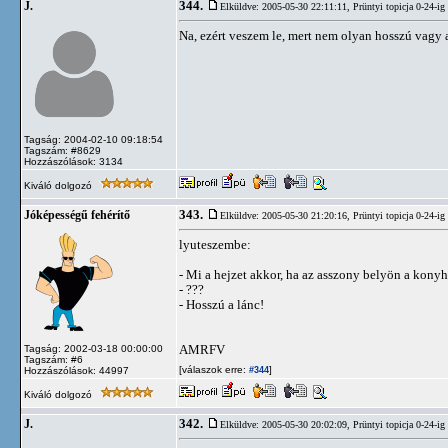
344.
J.
Elküldve: 2005-05-30 22:11:11,
Prüntyi topicja 0-24-ig
Na, ezért veszem le, mert nem olyan hosszú vagy 
Tagság: 2004-02-10 09:18:54
Tagszám: #8629
Hozzászólások: 3134
Kiváló dolgozó
343.
Jóképességű fehérítő
Elküldve: 2005-05-30 21:20:16,
Prüntyi topicja 0-24-ig
lyuteszembe:
- Mi a hejzet akkor, ha az asszony belyön a kon
- ???
- Hosszú a lánc!
AMRFV
Tagság: 2002-03-18 00:00:00
Tagszám: #6
[válaszok erre:
]
Hozzászólások: 44997
#344
Kiváló dolgozó
342.
J.
Elküldve: 2005-05-30 20:02:09,
Prüntyi topicja 0-24-ig