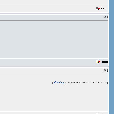
[8.]
[9.]
[
: (345) Prüntyi, 2005-07-23 13:30:16]
előzmény