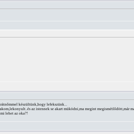
arátnőmmel készültünk,hogy lefekszünk...
akom,lekonyult..és az istennek se akart müködni,ma megint megismétlődött,már m
i lehet az oka?!