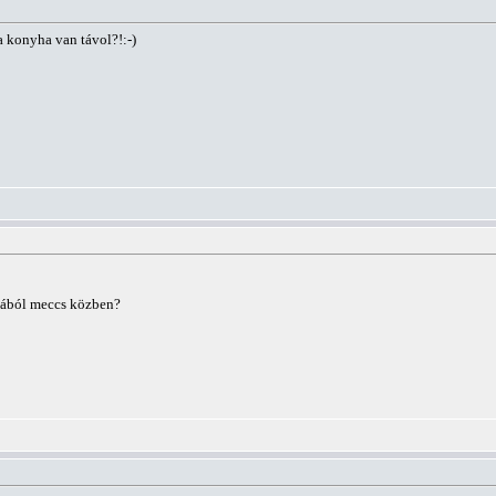
a konyha van távol?!:-)
yhából meccs közben?