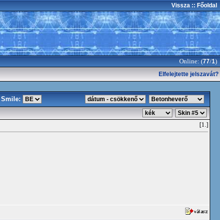
Vissza
:: Főoldal
Online: (
/
)
77
1
Elfelejtette jelszavát?
Smile:
[1.]