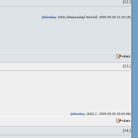
[12.]
[
: (343) Jóképességű fehérítő, 2005-05-30 21:20:16]
előzmény
[13.]
[
: (342) J., 2005-05-30 20:02:09]
előzmény
[14.]