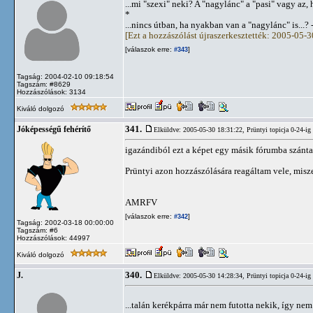
...mi "szexi" neki? A "nagylánc" a "pasi" vagy az
*
...nincs útban, ha nyakban van a "nagylánc" is...?
[Ezt a hozzászólást újraszerkesztették: 2005-05-
[válaszok erre:
]
#343
Tagság: 2004-02-10 09:18:54
Tagszám: #8629
Hozzászólások: 3134
Kiváló dolgozó
341.
Jóképességű fehérítő
Elküldve: 2005-05-30 18:31:22,
Prüntyi topicja 0-24-ig
igazándiból ezt a képet egy másik fórumba szántam,
Prüntyi azon hozzászólására reagáltam vele, miszer
AMRFV
[válaszok erre:
]
#342
Tagság: 2002-03-18 00:00:00
Tagszám: #6
Hozzászólások: 44997
Kiváló dolgozó
340.
J.
Elküldve: 2005-05-30 14:28:34,
Prüntyi topicja 0-24-ig
...talán kerékpárra már nem futotta nekik, így nem