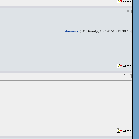
[10.]
[
: (345) Prüntyi, 2005-07-23 13:30:16]
előzmény
[11.]