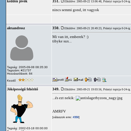
351.
kedden jövök
Elküldve: 2005-09-22 13:06:48,
Prüntyi topicja 0-24-ig
nincs semmi gond, itt vagyok
350.
alexandrosz
Elküldve: 2005-09-21 20:49:23,
Prüntyi topicja 0-24-ig
Mi van itt, emberek? :)
tibyke sux...
Tagság: 2005-09-08 08:35:30
Tagszám: #21737
Hozzászólások: 84
Kezdő
349.
Jóképességű fehérítő
Elküldve: 2005-09-21 19:03:56,
Prüntyi topicja 0-24-ig
...és ezt nekik:
AMRFV
[válaszok erre:
]
#350
Tagság: 2002-03-18 00:00:00