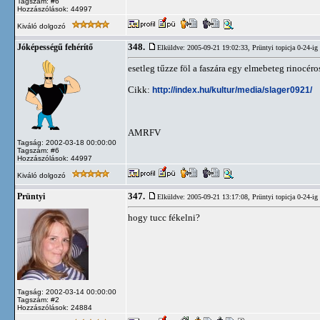
Tagszám: #6
Hozzászólások: 44997
Kiváló dolgozó
348.
Jóképességű fehérítő
Elküldve: 2005-09-21 19:02:33,
Prüntyi topicja 0-24-ig
esetleg tűzze föl a faszára egy elmebeteg rinocéro
Cikk:
http://index.hu/kultur/media/slager0921/
AMRFV
Tagság: 2002-03-18 00:00:00
Tagszám: #6
Hozzászólások: 44997
Kiváló dolgozó
347.
Prüntyi
Elküldve: 2005-09-21 13:17:08,
Prüntyi topicja 0-24-ig
hogy tucc fékelni?
Tagság: 2002-03-14 00:00:00
Tagszám: #2
Hozzászólások: 24884