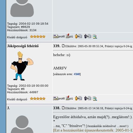
Tagság: 2004-02-10 09:18:54
Tagszám: #8629
Hozzászólások: 3134
Kiváló dolgozó
339.
Jóképességű fehérítő
Elküldve: 2005-05-30 09:55:34,
Prüntyi topicja 0-24-ig
hehehe :o)
AMRFV
[válaszok erre:
]
#340
Tagság: 2002-03-18 00:00:00
Tagszám: #6
Hozzászólások: 44997
Kiváló dolgozó
338.
J.
Elküldve: 2005-01-13 14:56:18,
Prüntyi topicja 0-24-ig
Egyenlőre áthidalva, aztán majd(?)...meglátom!:) 
*
...na, "C" "frissítve"!:)
hozzászólás módosítva! ...most!:)
[Ezt a hozzászólást újraszerkesztették: 2005-01-