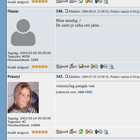
Kiváló dolgozó
346.
Ninnia
Elküldve: 2005-09-21 12:39:53,
Prüntyi topicja 0-24-ig
Mint mindig.:/
De azért jó néha erre járni...
Tagság: 2003-02-05 00:00:00
Tagszám: #939
Hozzászólások: 1095
Kiváló dolgozó
345.
Prüntyi
Elküldve: 2005-07-23 13:30:16,
Prüntyi topicja 0-24-ig
viszonylag pangás van
[válaszok erre:
]
#346
#347
Tagság: 2002-03-14 00:00:00
Tagszám: #2
Hozzászólások: 24884
Kiváló dolgozó