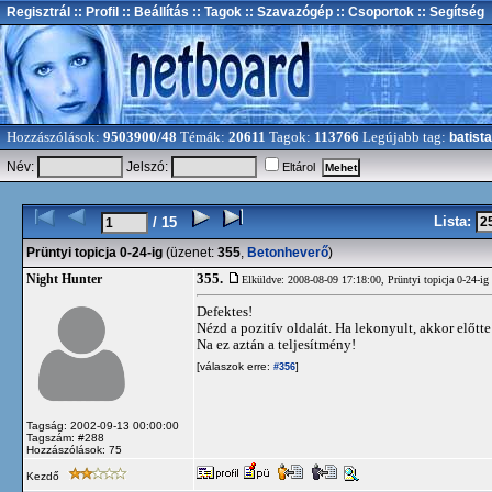
Regisztrál
:: Profil
:: Beállítás
:: Tagok
:: Szavazógép
:: Csoportok
:: Segítség
Hozzászólások:
9503900/48
Témák:
20611
Tagok:
113766
Legújabb tag:
batista
Név:
Jelszó:
Eltárol
Lista:
/ 15
Prüntyi topicja 0-24-ig
(üzenet:
355
,
Betonheverő
)
355.
Night Hunter
Elküldve: 2008-08-09 17:18:00,
Prüntyi topicja 0-24-ig
Defektes!
Nézd a pozitív oldalát. Ha lekonyult, akkor előtte
Na ez aztán a teljesítmény!
[válaszok erre:
]
#356
Tagság: 2002-09-13 00:00:00
Tagszám: #288
Hozzászólások: 75
Kezdő