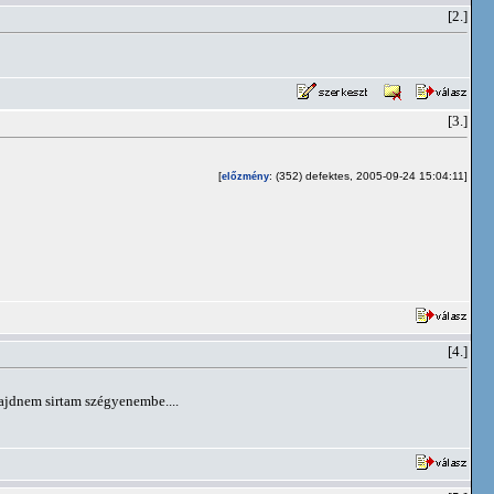
[2.]
[3.]
[
: (352) defektes, 2005-09-24 15:04:11]
előzmény
[4.]
ajdnem sirtam szégyenembe....