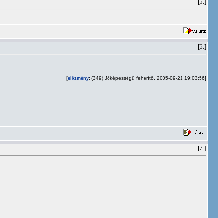
[5.]
[6.]
[
: (349) Jóképességű fehérítő, 2005-09-21 19:03:56]
előzmény
[7.]