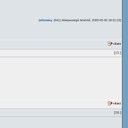
[
: (341) Jóképességű fehérítő, 2005-05-30 18:31:22]
előzmény
[15.]
[16.]