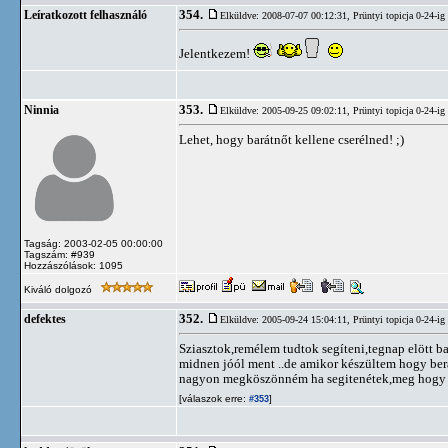
354.
Leíratkozott felhasználó
Elküldve: 2008-07-07 00:12:31,
Prüntyi topicja 0-24-ig
Jelentkezem!
353.
Ninnia
Elküldve: 2005-09-25 09:02:11,
Prüntyi topicja 0-24-ig
Lehet, hogy barátnőt kellene cserélned! ;)
Tagság: 2003-02-05 00:00:00
Tagszám: #939
Hozzászólások: 1095
Kiváló dolgozó
352.
defektes
Elküldve: 2005-09-24 15:04:11,
Prüntyi topicja 0-24-ig
Sziasztok,remélem tudtok segíteni,tegnap elött b
midnen jóól ment ..de amikor készültem hogy ber
nagyon megköszönném ha segitenétek,meg hogy m
[válaszok erre:
]
#353