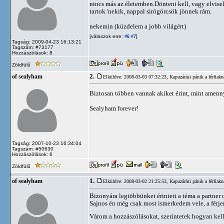
nincs más az életemben.Dönteni kell, vagy elvisel
tartok 'nekik, nappal sirógörcsök jönnek rám.
nekemin (küzdelem a jobb világért)
[válaszok erre:
]
#6
#7
Tagság: 2009-04-23 16:13:21
Tagszám: #73177
Hozzászólások: 8
Zöldfülű
2.
of sealyham
Elküldve: 2008-03-03 07:32:23,
Kapuzárási pánik a férfiakn
Biztosan többen vannak akiket érint, mint amenn
Sealyham forever!
Tagság: 2007-10-23 16:34:04
Tagszám: #50630
Hozzászólások: 6
Zöldfülű
1.
of sealyham
Elküldve: 2008-03-02 21:25:53,
Kapuzárási pánik a férfiakn
Bizonyára legtöbbünket érintett a téma a partner o
Sajnos én még csak most ismerkedem vele, a férje
Várom a hozzászólásokat, szerintetek hogyan kel