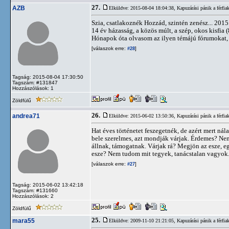
27.
AZB
Elküldve: 2015-08-04 18:04:38,
Kapuzárási pánik a férfia
Szia, csatlakoznék Hozzád, szintén zenész... 2015.
14 év házasság, a közös múlt, a szép, okos kisfia 
Hónapok óta olvasom az ilyen témájú fórumokat, de
[válaszok erre:
]
#28
Tagság: 2015-08-04 17:30:50
Tagszám: #131847
Hozzászólások: 1
Zöldfülű
26.
andrea71
Elküldve: 2015-06-02 13:50:36,
Kapuzárási pánik a férfia
Hat éves történetet feszegetnék, de azért mert ná
bele szerelmes, azt mondják várjak. Érdemes? Ne
állnak, támogatnak. Várjak rá? Megjön az esze, e
esze? Nem tudom mit tegyek, tanácstalan vagyok
[válaszok erre:
]
#27
Tagság: 2015-06-02 13:42:18
Tagszám: #131660
Hozzászólások: 2
Zöldfülű
25.
mara55
Elküldve: 2009-11-10 21:21:05,
Kapuzárási pánik a férfia