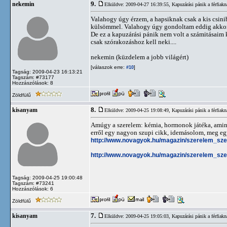
9.
nekemin
Elküldve: 2009-04-27 16:39:55,
Kapuzárási pánik a férfiakn
Valahogy úgy érzem, a hapsiknak csak a kis csin
külsömmel. Valahogy úgy gondoltam eddig akkor s
De ez a kapuzárási pánik nem volt a számitásaim 
csak szórakozáshoz kell neki....
nekemin (küzdelem a jobb világért)
[válaszok erre:
]
#10
Tagság: 2009-04-23 16:13:21
Tagszám: #73177
Hozzászólások: 8
Zöldfülű
8.
kisanyam
Elküldve: 2009-04-25 19:08:49,
Kapuzárási pánik a férfiakn
Amúgy a szerelem: kémia, hormonok játéka, amine
erről egy nagyon szupi cikk, idemásolom, meg eg
http://www.novagyok.hu/magazin/szerelem_sze
http://www.novagyok.hu/magazin/szerelem_sz
Tagság: 2009-04-25 19:00:48
Tagszám: #73241
Hozzászólások: 6
Zöldfülű
7.
kisanyam
Elküldve: 2009-04-25 19:05:03,
Kapuzárási pánik a férfiakn