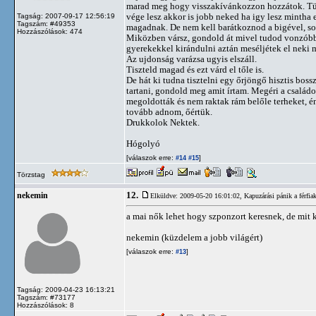
marad meg hogy visszakívánkozzon hozzátok. Türele
vége lesz akkor is jobb neked ha igy lesz mintha 
Tagság: 2007-09-17 12:56:19
Tagszám: #49353
magadnak. De nem kell barátkoznod a bigével, s
Hozzászólások: 474
Miközben vársz, gondold át mivel tudod vonzóbbá t
gyerekekkel kirándulni aztán meséljétek el neki m
Az ujdonság varázsa ugyis elszáll.
Tiszteld magad és ezt várd el tőle is.
De hát ki tudna tisztelni egy őrjöngő hisztis bos
tartani, gondold meg amit írtam. Megéri a család
megoldották és nem raktak rám belőle terheket, é
tovább adnom, őértük.
Drukkolok Nektek.
Hógolyó
[válaszok erre:
]
#14
#15
Törzstag
12.
nekemin
Elküldve: 2009-05-20 16:01:02,
Kapuzárási pánik a férfia
a mai nők lehet hogy szponzort keresnek, de mit 
nekemin (küzdelem a jobb világért)
[válaszok erre:
]
#13
Tagság: 2009-04-23 16:13:21
Tagszám: #73177
Hozzászólások: 8