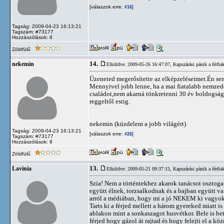
[válaszok erre:
]
#16
Tagság: 2009-04-23 16:13:21
Tagszám: #73177
Hozzászólások: 8
Zöldfülű
14.
nekemin
Elküldve: 2009-05-26 16:47:07,
Kapuzárási pánik a férfia
Üzeneted megerősítette az elképzeléseimet.Én sem
Mennyivel jobb lenne, ha a mai fiatalabb nemzedék
családot,nem akarná tönkretenni 30 év boldogságá
reggeltől estig.
nekemin (küzdelem a jobb világért)
Tagság: 2009-04-23 16:13:21
[válaszok erre:
]
#26
Tagszám: #73177
Hozzászólások: 8
Zöldfülű
13.
Lavinia
Elküldve: 2009-05-21 09:37:15,
Kapuzárási pánik a férfia
Szia! Nem a történtekhez akarok tanácsot osztoga
együtt élnek, torzsalkodnak és a bajban együtt v
arról a médiában, hogy mi a jó NEKEM ki vagyo
Tarts ki a férjed mellett a három gyereked miatt i
ablakon mint a sonkaszagot husvétkor. Bele is bet
férjed hogy gázol át rajtad és hogy felejti el a k