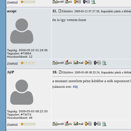
Zöldfülű
11.
accept
Elküldve: 2009-05-12 07:27:39,
Kapuzárási pánik a férfiak
én is igy vettem észre
Tagság: 2009-05-10 21:18:36
Tagszám: #73864
Hozzászólások: 12
Zöldfülű
10.
J@P
Elküldve: 2009-05-08 08:33:24,
Kapuzárási pánik a férfia
a mostani szerelem pénz kérdése a nök szponzort
[válaszok erre:
]
#11
Tagság: 2009-05-03 08:22:33
Tagszám: #73474
Hozzászólások: 46
Zöldfülű