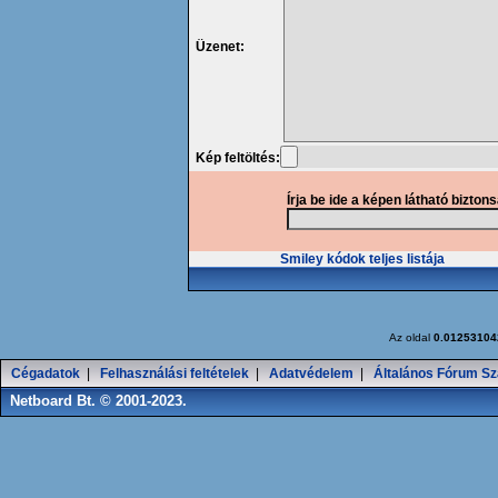
Üzenet:
Kép feltöltés:
Írja be ide a képen látható bizton
Smiley kódok teljes listája
Az oldal
0.01253104
Cégadatok
|
Felhasználási feltételek
|
Adatvédelem
|
Általános Fórum Sz
Netboard Bt. © 2001-2023.