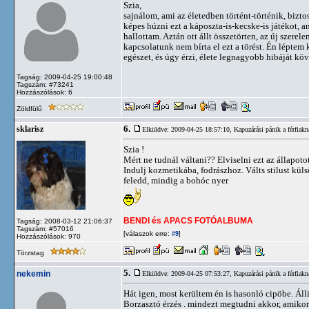
Szia,
sajnálom, ami az életedben történt-történik, bizt
képes húzni ezt a káposzta-is-kecske-is játékot, a
hallottam. Aztán ott állt összetörten, az új szere
kapcsolatunk nem bírta el ezt a törést. Én léptem
egészet, és úgy érzi, élete legnagyobb hibáját köve
Tagság: 2009-04-25 19:00:48
Tagszám: #73241
Hozzászólások: 6
Zöldfülű
6.
sklarisz
Elküldve: 2009-04-25 18:57:10,
Kapuzárási pánik a férfiakn
Szia !
Mért ne tudnál váltani?? Elviselni ezt az állapoto
Indulj kozmetikába, fodrászhoz. Válts stilust kül
feledd, mindig a bohóc nyer
BENDI és APACS FOTÓALBUMA
Tagság: 2008-03-12 21:06:37
Tagszám: #57016
[válaszok erre:
]
#9
Hozzászólások: 970
Törzstag
5.
nekemin
Elküldve: 2009-04-25 07:53:27,
Kapuzárási pánik a férfiakn
Hát igen, most kerültem én is hasonló cipöbe. Ál
Borzasztó érzés . mindezt megtudni akkor, amiko