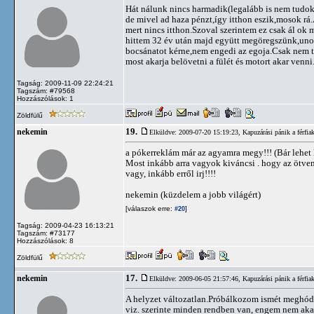
Hát nálunk nincs harmadik(legalább is nem tudok 
de mivel ad haza pénzt,így itthon eszik,mosok rá.
mert nincs itthon.Szoval szerintem ez csak ál ok
hittem 32 év után majd együtt megöregszünk,un
bocsánatot kérne,nem engedi az egoja.Csak nem t
most akarja belövetni a fülét és motort akar venni
Tagság: 2009-11-09 22:24:21
Tagszám: #79568
Hozzászólások: 1
Zöldfülű
19.
nekemin
Elküldve: 2009-07-20 15:19:23,
Kapuzárási pánik a férfia
a pókerreklám már az agyamra megy!!! (Bár lehe
Most inkább arra vagyok kiváncsi . hogy az ötven 
vagy, inkább erről irj!!!!
nekemin (küzdelem a jobb világért)
[válaszok erre:
]
#20
Tagság: 2009-04-23 16:13:21
Tagszám: #73177
Hozzászólások: 8
Zöldfülű
17.
nekemin
Elküldve: 2009-06-05 21:57:46,
Kapuzárási pánik a férfia
A helyzet változatlan.Próbálkozom ismét meghódi
viz. szerinte minden rendben van, engem nem aka