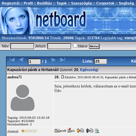
Regisztrál
:: Profil
:: Beállítás
:: Tagok
:: Szavazógép
:: Csoportok
:: Segítség
Hozzászólások:
9503866/14
Témák:
20606
Tagok:
113764
Legújabb tag:
xiang
Név:
Jelszó:
Eltárol
Lista:
Ké
/ 1
Kapuzárási pánik a férfiaknál!
(üzenet:
20
,
Egészség
)
28.
andrea71
Elküldve: 2015-08-05 08:43:33,
Kapuzárási pánik a férfia
Szia, jelentkezz kérlek, válaszoltam az e-mail üze
Üdv.
Tagság: 2015-06-02 13:42:18
Tagszám: #131660
Hozzászólások: 2
Zöldfülű