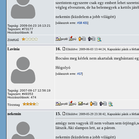
szerintem egyszerre csak egy embert lehet szeretni
végleg elvesztem, de ha belemegyek a kettős játé
nekemin (küzdelem a jobb világért)
[válaszok erre:
]
#18
#21
Tagság: 2009-04-23 16:13:21
Tagszám: #73177
Hozzászólások: 8
Zöldfülű
16.
Lavinia
Elküldve: 2009-06-03 13:44:24,
Kapuzárási pánik a férfia
Bocsáss meg kérlek nem akartalak megbántani egy
Hógolyó
[válaszok erre:
]
#17
Tagság: 2007-09-17 12:56:19
Tagszám: #49353
Hozzászólások: 474
Törzstag
15.
nekemin
Elküldve: 2009-05-29 23:38:42,
Kapuzárási pánik a férfia
amúgy nem vagyok ill nem voltam sem örjöngö,se
látszik.Aki slampos lett, az a párom.
nekemin (küzdelem a jobb világért)