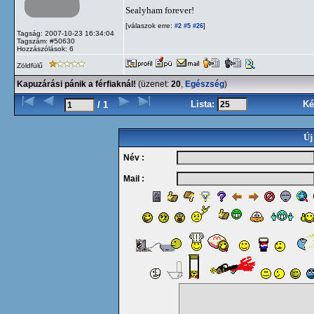
Sealyham forever!
[válaszok erre:
]
#2
#5
#26
Tagság: 2007-10-23 16:34:04
Tagszám: #50630
Hozzászólások: 6
Zöldfülű
Kapuzárási pánik a férfiaknál!
(üzenet:
20
,
Egészség
)
Lista:
Ké
/ 1
Új
Név :
Mail :