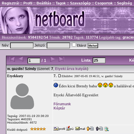
Regisztrál
:: Profil
:: Beállítás
:: Tagok
:: Szavazógép
:: Csoportok
:: Segítség
Hozzászólások:
9504192/54
Témák:
20702
Tagok:
113774
Legújabb tag:
gracie
Név:
Jelszó:
Eltárol
Lista:
Ké
/ 1
w. gazdis! Szindy
(üzenet:
7
,
Etyeki árva kutyák
)
7.
Etyekkuty
Elküldve: 2007-05-05 19:46:51,
w. gazdis! Szindy
Édes kicsi Brendy baba
a halálával 
Etyeki Állatvédő Egyesület
Fórumunk
Képtár
Tagság: 2007-01-19 20:36:20
Tagszám: #40281
Hozzászólások: 4672
Kiváló dolgozó