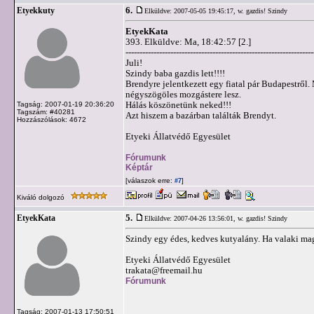
6.
Etyekkuty
Elküldve: 2007-05-05 19:45:17,
w. gazdis! Szindy
EtyekKata
393. Elküldve: Ma, 18:42:57 [2.]
-------------------------------------------------------------------
Juli!
Szindy baba gazdis lett!!!!
Brendyre jelentkezett egy fiatal pár Budapestről.
négyszögöles mozgástere lesz.
Hálás köszönetünk neked!!!
Tagság: 2007-01-19 20:36:20
Tagszám: #40281
Azt hiszem a bazárban találták Brendyt.
Hozzászólások: 4672
Etyeki Állatvédő Egyesület
Fórumunk
Képtár
[válaszok erre:
]
#7
Kiváló dolgozó
5.
EtyekKata
Elküldve: 2007-04-26 13:56:01,
w. gazdis! Szindy
Szindy egy édes, kedves kutyalány. Ha valaki mag
Etyeki Állatvédő Egyesület
trakata@freemail.hu
Fórumunk
Tagság: 2007-01-13 17:50:51