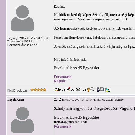
Kata írta:
Küldök neked új képet Szindyről, mert a régi kép 
nyüzüge volt. Mostmár szépen megerősödött.
...
3,5 hónaposkevrék kedves kutyalány. Kb vizsla mér
Fehér mellénykéje van. Játékos, barátságos. 3 mási
Tagság: 2007-01-19 20:36:20
Tagszám: #40281
Hozzászólások: 4672
A tesók azóta gazdira találtak, ő várja még az igazi
Majd írok új hirdetést neki.
Etyeki Állatvédő Egyesület
Fórumunk
Képtár
Kiváló dolgozó
2.
EtyekKata
Elküldve: 2007-04-17 14:41:50,
w. gazdis! Szindy
Szindy már nagyot nőtt! Megerősödött! Virgonc, 
Etyeki Állatvédő Egyesület
trakata@freemail.hu
Fórumunk