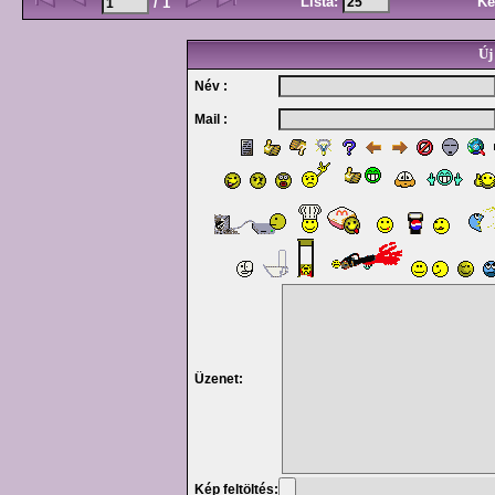
Lista:
Ké
/ 1
Új
Név :
Mail :
Üzenet:
Kép feltöltés: