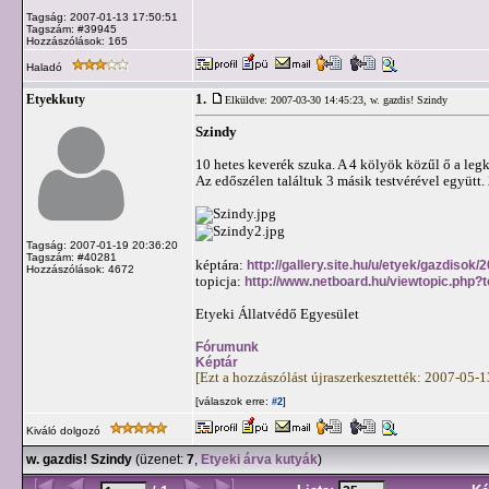
Tagság: 2007-01-13 17:50:51
Tagszám: #39945
Hozzászólások: 165
Haladó
1.
Etyekkuty
Elküldve: 2007-03-30 14:45:23,
w. gazdis! Szindy
Szindy
10 hetes keverék szuka. A 4 kölyök közűl ő a legk
Az edőszélen találtuk 3 másik testvérével együtt.
Tagság: 2007-01-19 20:36:20
Tagszám: #40281
képtára:
http://gallery.site.hu/u/etyek/gazdisok/
Hozzászólások: 4672
topicja:
http://www.netboard.hu/viewtopic.php?
Etyeki Állatvédő Egyesület
Fórumunk
Képtár
[Ezt a hozzászólást újraszerkesztették: 2007-05-
[válaszok erre:
]
#2
Kiváló dolgozó
w. gazdis! Szindy
(üzenet:
7
,
Etyeki árva kutyák
)