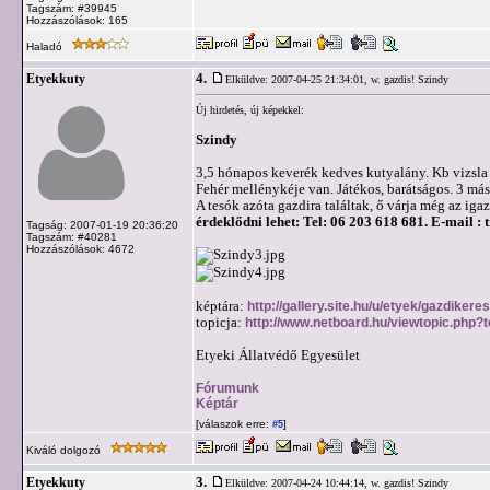
Tagszám: #39945
Hozzászólások: 165
Haladó
4.
Etyekkuty
Elküldve: 2007-04-25 21:34:01,
w. gazdis! Szindy
Új hirdetés, új képekkel:
Szindy
3,5 hónapos keverék kedves kutyalány. Kb vizsla m
Fehér mellénykéje van. Játékos, barátságos. 3 mási
A tesók azóta gazdira találtak, ő várja még az igazi
érdeklődni lehet: Tel: 06 203 618 681. E-mail :
Tagság: 2007-01-19 20:36:20
Tagszám: #40281
Hozzászólások: 4672
képtára:
http://gallery.site.hu/u/etyek/gazdikere
topicja:
http://www.netboard.hu/viewtopic.php?
Etyeki Állatvédő Egyesület
Fórumunk
Képtár
[válaszok erre:
]
#5
Kiváló dolgozó
3.
Etyekkuty
Elküldve: 2007-04-24 10:44:14,
w. gazdis! Szindy