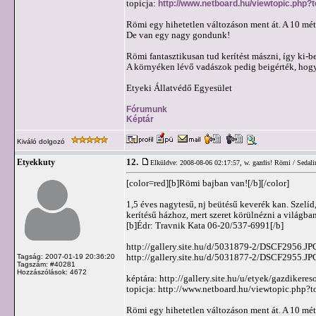
topicja:
http://www.netboard.hu/viewtopic.php?
Römi egy hihetetlen változáson ment át. A 10 mét
De van egy nagy gondunk!
Römi fantasztikusan tud kerítést mászni, így ki-be
A környéken lévő vadászok pedig beigérték, hogy k
Etyeki Állatvédő Egyesület
Fórumunk
Képtár
Kiváló dolgozó
12.
Etyekkuty
Elküldve: 2008-08-06 02:17:57,
w. gazdis! Römi / Sedali
[color=red][b]Römi bajban van![/b][/color]
1,5 éves nagytesű, nj beütésű keverék kan. Szelíd
kerítésű házhoz, mert szeret körülnézni a világban
[b]Édr: Travnik Kata 06-20/537-6991[/b]
http://gallery.site.hu/d/5031879-2/DSCF2956.JP
http://gallery.site.hu/d/5031877-2/DSCF2955.JP
Tagság: 2007-01-19 20:36:20
Tagszám: #40281
Hozzászólások: 4672
képtára: http://gallery.site.hu/u/etyek/gazdikere
topicja: http://www.netboard.hu/viewtopic.php?
Römi egy hihetetlen változáson ment át. A 10 mét