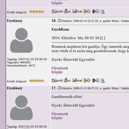
Képtár
Kiváló dolgozó
18.
Etyekkuty
Elküldve: 2009-01-14 22:21:56,
w. gazdis! Römi / Sedali
EtyekKata
3054. Elküldve: Ma, 09:05:58 [2.]
-------------------------------------------------------------------
Röminek majdnem lett gazdija. Úgy ismerték meg, 
nem vitték el és azóta meg gondolkoznak, hogy k
Etyeki Állatvédő Egyesület
Tagság: 2007-01-19 20:36:20
Tagszám: #40281
Hozzászólások: 4672
Fórumunk
Képtár
Kiváló dolgozó
17.
Etyekkuty
Elküldve: 2008-12-13 08:37:31,
w. gazdis! Römi / Sedali
Gazdikeresők előre!
Etyeki Állatvédő Egyesület
Fórumunk
Képtár
Tagság: 2007-01-19 20:36:20