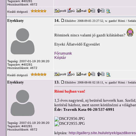
Tagszám: #40281
Hozzászólások: 4672
Kiváló dolgozó
14.
Etyekkuty
Elküldve: 2008-09-05 23:27:52,
w. gazdis! Römi / Sedali
Röminek nincs valami jó gazdi kilátásban?
Etyeki Állatvédő Egyesület
Fórumunk
Képtár
Tagság: 2007-01-19 20:36:20
Tagszám: #40281
Hozzászólások: 4672
Kiváló dolgozó
13.
Etyekkuty
Elküldve: 2008-08-06 02:18:11,
w. gazdis! Römi / Sedali
Römi bajban van!
1,5 éves nagytesű, nj beütésű keverék kan. Szelíd
kerítésű házhoz, mert szeret körülnézni a világban
Édr: Travnik Kata 06-20/537-6991
Tagság: 2007-01-19 20:36:20
Tagszám: #40281
Hozzászólások: 4672
képtára:
http://gallery.site.hu/u/etyek/gazdiker