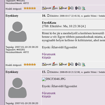
Tagszám: #40281
Hozzászólások: 4672
Kiváló dolgozó
16.
Etyekkuty
Elküldve: 2008-10-17 22:45:56,
w. gazdis! Römi / Sedali
EtyekKata
2769. Elküldve: Ma, 10:23:36 [4.]
-------------------------------------------------------------------
Römi ki-be jár a menhelyről a kerítésen keresztűl
benne a vér. Egyre többen panaszkodnak miatta, 
nyugisabb helyre kellene őt költöztetni, ahol ne
Etyeki Állatvédő Egyesület
Tagság: 2007-01-19 20:36:20
Tagszám: #40281
Hozzászólások: 4672
Fórumunk
Képtár
Kiváló dolgozó
15.
Etyekkuty
Elküldve: 2008-09-18 21:52:08,
w. gazdis! Römi / Sedali
Etyeki Állatvédő Egyesület
Fórumunk
Képtár
Tagság: 2007-01-19 20:36:20