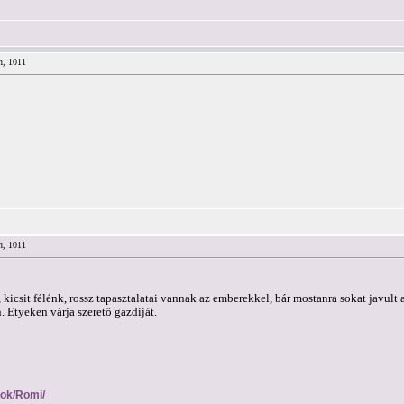
n, 1011
n, 1011
, kicsit félénk, rossz tapasztalatai vannak az emberekkel, bár mostanra sokat javul
. Etyeken várja szerető gazdiját.
esok/Romi/