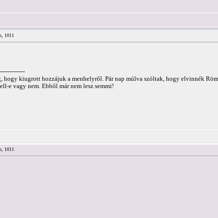
n, 1011
-------------
hogy kiugrott hozzájuk a menhelyről. Pár nap múlva szóltak, hogy elvinnék Römit 
ell-e vagy nem. Ebből már nem lesz semmi!
n, 1011