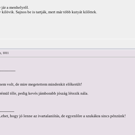
 jár a menhelyről.
ilövik. Sajnos be is tartják, mert már több kutyát kilőttek.
n, 1011
-------------
nem volt, de mire megetettem mindenkit előkerült!
émül tőle, pedig kevés jámborabb jószág létezik nála.
------------
Lehet, hogy jó lenne az ivartalaniítás, de egyenlőre a szukákra sincs pénzünk!