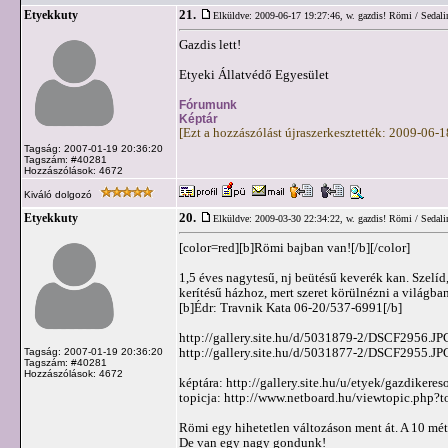
21.
Etyekkuty
Elküldve: 2009-06-17 19:27:46,
w. gazdis! Römi / Sedali
Gazdis lett!
Etyeki Állatvédő Egyesület
Fórumunk
Képtár
[Ezt a hozzászólást újraszerkesztették: 2009-06-
Tagság: 2007-01-19 20:36:20
Tagszám: #40281
Hozzászólások: 4672
Kiváló dolgozó
20.
Etyekkuty
Elküldve: 2009-03-30 22:34:22,
w. gazdis! Römi / Sedali
[color=red][b]Römi bajban van![/b][/color]
1,5 éves nagytesű, nj beütésű keverék kan. Szelíd
kerítésű házhoz, mert szeret körülnézni a világban
[b]Édr: Travnik Kata 06-20/537-6991[/b]
http://gallery.site.hu/d/5031879-2/DSCF2956.JP
http://gallery.site.hu/d/5031877-2/DSCF2955.JP
Tagság: 2007-01-19 20:36:20
Tagszám: #40281
Hozzászólások: 4672
képtára: http://gallery.site.hu/u/etyek/gazdikere
topicja: http://www.netboard.hu/viewtopic.php?
Römi egy hihetetlen változáson ment át. A 10 mét
De van egy nagy gondunk!