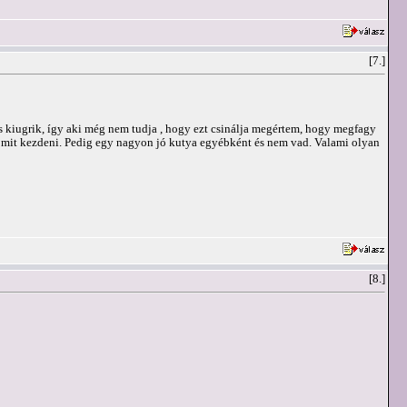
[7.]
és kiugrik, így aki még nem tudja , hogy ezt csinálja megértem, hogy megfagy
e mit kezdeni. Pedig egy nagyon jó kutya egyébként és nem vad. Valami olyan
[8.]