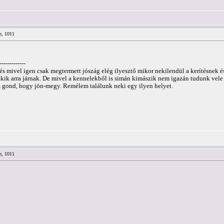
n, 1011
-------------
 és mivel igen csak megtermett jószág elég ilyesztő mikor nekilendül a kerítésnek 
akik arra járnak. De mivel a kennelekből is simán kimászik nem igazán tudunk vel
m gond, hogy jön-megy. Remélem találunk neki egy ilyen helyet.
n, 1011