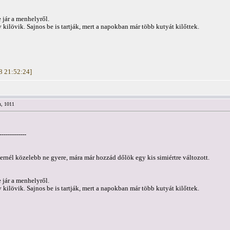
 jár a menhelyről.
ilövik. Sajnos be is tartják, mert a napokban már több kutyát kilőttek.
18 21:52:24]
n, 1011
-------------
ernél közelebb ne gyere, mára már hozzád dőlök egy kis simiértre változott.
 jár a menhelyről.
ilövik. Sajnos be is tartják, mert a napokban már több kutyát kilőttek.