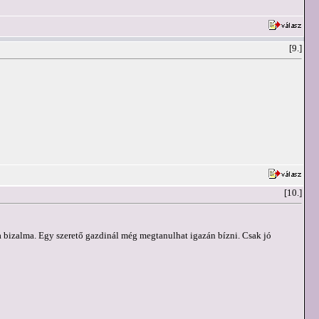
[9.]
[10.]
t a bizalma. Egy szerető gazdinál még megtanulhat igazán bízni. Csak jó