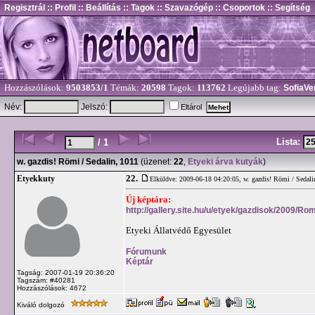
Regisztrál
:: Profil
:: Beállítás
:: Tagok
:: Szavazógép
:: Csoportok
:: Segítség
Hozzászólások:
9503853/1
Témák:
20598
Tagok:
113762
Legújabb tag:
SofiaVe
Név:
Jelszó:
Eltárol
Lista:
/ 1
w. gazdis! Römi / Sedalin, 1011
(üzenet:
22
,
Etyeki árva kutyák
)
22.
Etyekkuty
Elküldve: 2009-06-18 04:20:05,
w. gazdis! Römi / Sedali
Új képtára:
http://gallery.site.hu/u/etyek/gazdisok/2009/Rom
Etyeki Állatvédő Egyesület
Fórumunk
Képtár
Tagság: 2007-01-19 20:36:20
Tagszám: #40281
Hozzászólások: 4672
Kiváló dolgozó