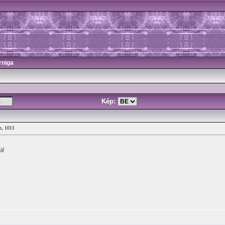
rniga
Kép:
n, 1011
i/