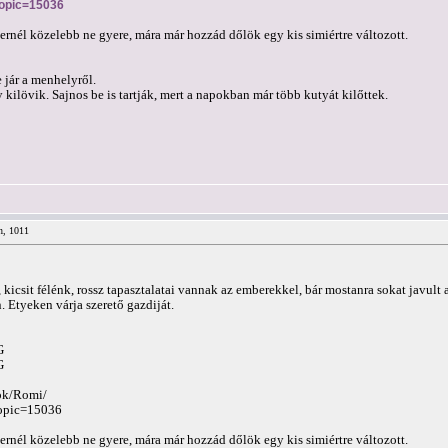
topic=15036
ernél közelebb ne gyere, mára már hozzád dőlök egy kis simiértre változott.
 jár a menhelyről.
ilövik. Sajnos be is tartják, mert a napokban már több kutyát kilőttek.
n, 1011
, kicsit félénk, rossz tapasztalatai vannak az emberekkel, bár mostanra sokat javul
. Etyeken várja szerető gazdiját.
G
G
sok/Romi/
topic=15036
ernél közelebb ne gyere, mára már hozzád dőlök egy kis simiértre változott.