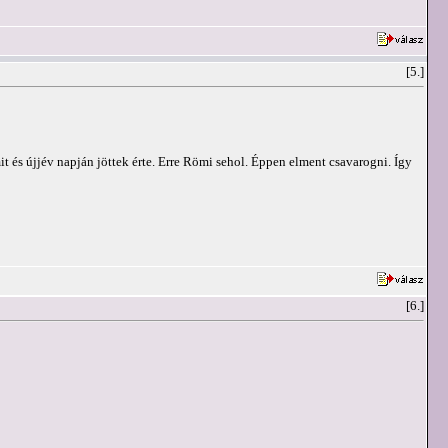
[5.]
és újjév napján jöttek érte. Erre Römi sehol. Éppen elment csavarogni. Így
[6.]