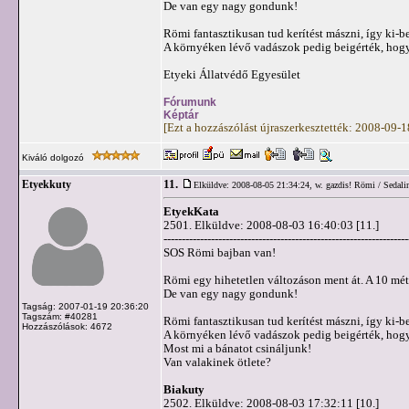
De van egy nagy gondunk!
Römi fantasztikusan tud kerítést mászni, így ki-be
A környéken lévő vadászok pedig beigérték, hogy k
Etyeki Állatvédő Egyesület
Fórumunk
Képtár
[Ezt a hozzászólást újraszerkesztették: 2008-09-
Kiváló dolgozó
11.
Etyekkuty
Elküldve: 2008-08-05 21:34:24,
w. gazdis! Römi / Sedali
EtyekKata
2501. Elküldve: 2008-08-03 16:40:03 [11.]
-------------------------------------------------------------------
SOS Römi bajban van!
Römi egy hihetetlen változáson ment át. A 10 mét
De van egy nagy gondunk!
Tagság: 2007-01-19 20:36:20
Tagszám: #40281
Römi fantasztikusan tud kerítést mászni, így ki-be
Hozzászólások: 4672
A környéken lévő vadászok pedig beigérték, hogy k
Most mi a bánatot csináljunk!
Van valakinek ötlete?
Biakuty
2502. Elküldve: 2008-08-03 17:32:11 [10.]