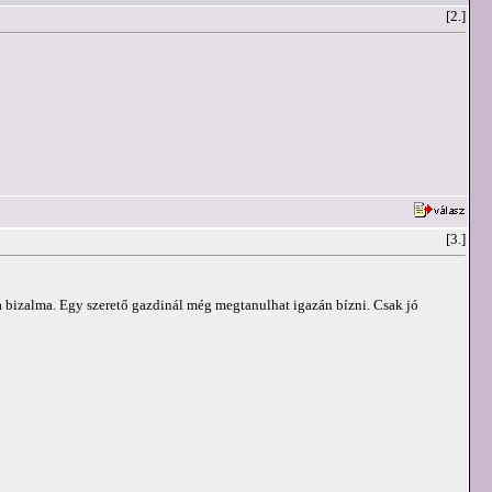
[2.]
[3.]
t a bizalma. Egy szerető gazdinál még megtanulhat igazán bízni. Csak jó