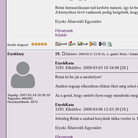
Römi fantasztikusan tud kerítést mászni, így ki-be
A környéken lévő vadászok pedig beigérték, hogy k
Etyeki Állatvédő Egyesület
Fórumunk
Képtár
Kiváló dolgozó
19.
Etyekkuty
Elküldve: 2009-03-11 13:45:35,
w. gazdis! Römi / Sedali
EtyekKata
3185. Elküldve: 2009-03-03 10:34:06 [28.]
-------------------------------------------------------------------
Römi ki-be jár a menhelyre!
Amikor tegnap elkezdtem ellátni őket még sehol 
Az a gond, hogy amiért ilyen nagy mindenki megr
Tagság: 2007-01-19 20:36:20
Tagszám: #40281
Hozzászólások: 4672
EtyekKata
3195. Elküldve: 2009-03-06 12:03:39 [19.]
-------------------------------------------------------------------
Jelenleg Römi a szabad kutyáink falka vezére is. 
Etyeki Állatvédő Egyesület
Fórumunk