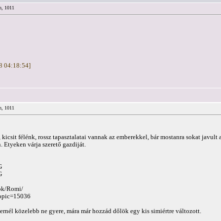
n, 1011
18 04:18:54]
n, 1011
, kicsit félénk, rossz tapasztalatai vannak az emberekkel, bár mostanra sokat javul
. Etyeken várja szerető gazdiját.
G
G
sok/Romi/
topic=15036
ernél közelebb ne gyere, mára már hozzád dőlök egy kis simiértre változott.