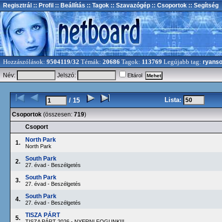
Regisztrál
:: Profil
:: Beállítás
:: Tagok
:: Szavazógép
:: Csoportok
:: Segítség
Hozzászólások:
9504119/32
Témák:
20686
Tagok:
113769
Legújabb tag:
ryans
Név:
Jelszó:
Eltárol
Lista:
/ 15
Csoportok
(összesen:
719
)
Csoport
North Park
1.
North Park
South Park
2.
27. évad - Beszélgetés
South Park
3.
27. évad - Beszélgetés
South Park
4.
27. évad - Beszélgetés
TISZA PÁRT
5.
TISZA PÁRT 2026 - NYERNI FOGUNK!!!