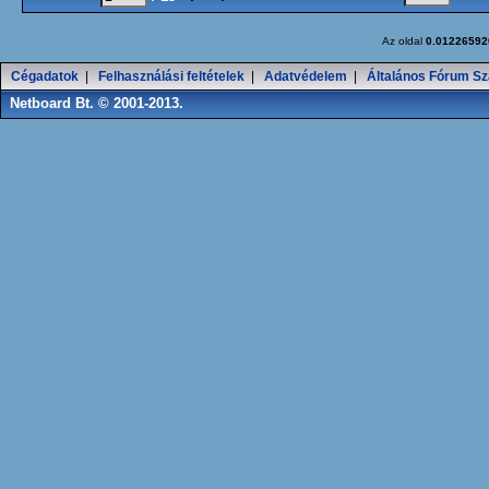
Az oldal
0.01226592
Cégadatok
|
Felhasználási feltételek
|
Adatvédelem
|
Általános Fórum Sz
Netboard Bt. © 2001-2013.