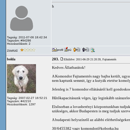
h
Tagság: 2011-07-06 18:42:34
Tagszám: #94286
Hozzászólások: 2
Zöldfülű
203.
bolda
Elküldve: 2011-06-29 21:20:39,
Fajtamentés
Kedves Állatbarátok!
A Komondor Fajtamentés nagy bajba került, ugya
nem kaptunk semmit, így a kutyák etetése komoly 
Jelenleg is 7 komondor ellátásáról kell gondoskod
Hűtőkapacitásunk véges, így leginkább szárazele
Tagság: 2007-02-27 16:52:21
Tagszám: #42210
Hozzászólások: 1297
Elsősorban a lovasberényi központunkban tudjuk
szükséges, akkor Budapesten is meg tudjuk szervez
A budapesti helyszínről az alábbi elérhetőségeken 
30/6455382 vagy
komondor@koborka.hu