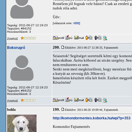
Remélem jól fognak vele bánni! Csak az eredeti g
tudok róla adni.
Üdv:
[válaszok erre:
]
#202
Tagság: 2011-06-27 12:19:23
Tagszám: #94152
Hozzászólások: 3
Zöldfülű
200.
Bokorugró
Elküldve: 2011-06-27 12:38:33,
Fajtamentés
Sziasztok! Segítséget szeretnék kérni egy komon
falucskában. Azóta kóborol az utcán szegény. Se
nem rendszeres ez sem.
Senki nem meri megközelíteni, hogy menézze fiú-e 
a kutyát az orvosig (kb.30km-re).
Ismerősöm készített róla két fotót. Ezeket megpró
Köszönöm!
Tagság: 2011-06-27 12:19:23
Tagszám: #94152
Hozzászólások: 3
Zöldfülű
199.
bolda
Elküldve: 2011-06-26 19:09:44,
Fajtamentés
http://komondormentes.koborka.hu/wp/?p=353
Komondor Fajtamentés