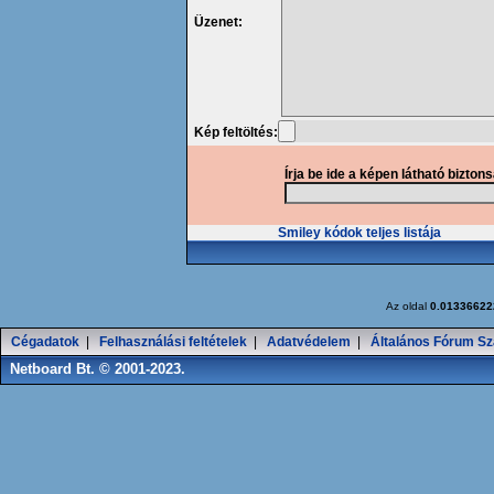
Üzenet:
Kép feltöltés:
Írja be ide a képen látható bizton
Smiley kódok teljes listája
Az oldal
0.01336622
Cégadatok
|
Felhasználási feltételek
|
Adatvédelem
|
Általános Fórum Sz
Netboard Bt. © 2001-2023.