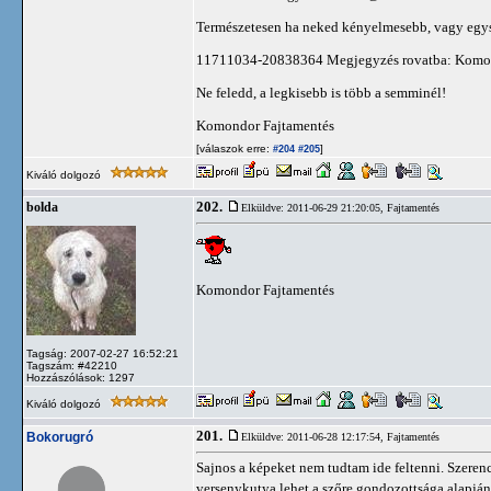
Természetesen ha neked kényelmesebb, vagy egys
11711034-20838364 Megjegyzés rovatba: Komo
Ne feledd, a legkisebb is több a semminél!
Komondor Fajtamentés
[válaszok erre:
]
#204
#205
Kiváló dolgozó
202.
bolda
Elküldve: 2011-06-29 21:20:05,
Fajtamentés
Komondor Fajtamentés
Tagság: 2007-02-27 16:52:21
Tagszám: #42210
Hozzászólások: 1297
Kiváló dolgozó
201.
Bokorugró
Elküldve: 2011-06-28 12:17:54,
Fajtamentés
Sajnos a képeket nem tudtam ide feltenni. Szerenc
versenykutya lehet a szőre gondozottsága alapján