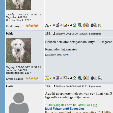
Tagság: 2007-02-27 16:52:21
Tagszám: #42210
Hozzászólások: 1297
Kiváló dolgozó
198.
bolda
Elküldve: 2011-06-20 10:43:06,
Fajtamentés
Délibáb nem örökbefogadható kutya. Túlságosan 
Komondor Fajtamentés
[válaszok erre:
]
#199
Tagság: 2007-02-27 16:52:21
Tagszám: #42210
Hozzászólások: 1297
Kiváló dolgozó
197.
Catti
Elküldve: 2011-06-03 09:40:52,
Fajtamentés
A győri gyepmesteri telepen van egy komi kan, 5 
Egyenlőre eredeti gazdáját keresi.
"A kutyaugatás nem hallatszik az égig."
Mudi Fajtamentő Egyesület
[Ezt a hozzászólást újraszerkesztették: 2011-06-