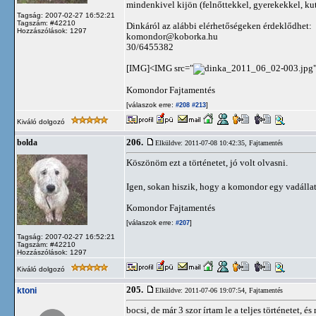
mindenkivel kijön (felnőttekkel, gyerekekkel, ku
Tagság: 2007-02-27 16:52:21
Tagszám: #42210
Dinkáról az alábbi elérhetőségeken érdeklődhet:
Hozzászólások: 1297
komondor@koborka.hu
30/6455382
[IMG]<IMG src="
Komondor Fajtamentés
[válaszok erre:
]
#208
#213
Kiváló dolgozó
206.
bolda
Elküldve: 2011-07-08 10:42:35,
Fajtamentés
Köszönöm ezt a történetet, jó volt olvasni.
Igen, sokan hiszik, hogy a komondor egy vadállat
Komondor Fajtamentés
[válaszok erre:
]
#207
Tagság: 2007-02-27 16:52:21
Tagszám: #42210
Hozzászólások: 1297
Kiváló dolgozó
205.
ktoni
Elküldve: 2011-07-06 19:07:54,
Fajtamentés
bocsi, de már 3 szor írtam le a teljes történetet, és