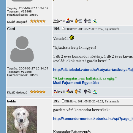
Tagság: 2004-09-27 16:34:57
Tagszám: #12868
Hozzászólások: 10559
Kiváló dolgozó
196.
Catti
Elküldve: 2011-05-25 09:13:55,
Fajtamentés
Vateráról.
"fajtatiszta kutyák ingyen!
1 db 2 éves komondor nőstény, 1 db 2 éves kuvasz
/családi okok miatt / gazdit keres! "
Tagság: 2004-09-27 16:34:57
http://allateledel.vatera.hu/kutyatartas/kutya
Tagszám: #12868
Hozzászólások: 10559
"A kutyaugatás nem hallatszik az égig."
Mudi Fajtamentő Egyesület
Kiváló dolgozó
195.
bolda
Elküldve: 2011-05-20 20:42:22,
Fajtamentés
gazdára váró komondor keverékek:
http://komondormentes.koborka.hu/wp/?page_
Komondor Fajtamentés