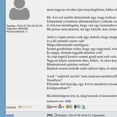
most nagyon röviden újra összefoglalom, hátha elm
Kb. 4 évvel ezelőtt döntöttünk úgy, hogy kellene
Elmentünk a budaörsi állatmenhelyre ( nálunk csa
és folyton mondogatta, hogy van egy komondor 
Tagság: 2011-07-06 18:42:34
Tagszám: #94286
Mi persze nem akartuk, mi egy kölyök, kan, kiste
Hozzászólások: 2
Azért a végén persze csak úgy alakult, hogy megné
és a fél szemére szinte vak!
Mégis hihetelenül intelligens.
Sosem gondoltam volna, hogy egy nagytestű, nős
És mégis, életünk legjobb döntése volt!
Az elsp naptól kezdve semmi gond nem volt vele, 
Nagyon bújós, szeretetre éhes, békés , és okos kut
Mindenkinek ajánlani tudom!
Barátok sosem szokták tudni milyen fajta, és min
A sok " szakértő szerint" nem tanácsos menhelyr
Veszélyes?
Élletünk első kutyája, egy 4 éves menhelyes komon
középpontban!!!
Ha lehetőségem lesz rá, még hozunk el komondort
[válaszok erre:
]
#206
Zöldfülű
204.
ktoni
Elküldve: 2011-07-06 18:46:13,
Fajtamentés