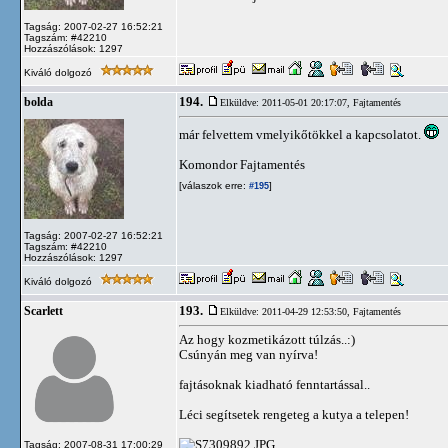
Tagság: 2007-02-27 16:52:21
Tagszám: #42210
Hozzászólások: 1297
Kiváló dolgozó
194.
bolda
Elküldve: 2011-05-01 20:17:07,
Fajtamentés
már felvettem vmelyikőtökkel a kapcsolatot.
Komondor Fajtamentés
[válaszok erre:
]
#195
Tagság: 2007-02-27 16:52:21
Tagszám: #42210
Hozzászólások: 1297
Kiváló dolgozó
193.
Scarlett
Elküldve: 2011-04-29 12:53:50,
Fajtamentés
Az hogy kozmetikázott túlzás..:)
Csúnyán meg van nyírva!
fajtásoknak kiadható fenntartással..
Léci segítsetek rengeteg a kutya a telepen!
Tagság: 2007-08-31 17:00:29