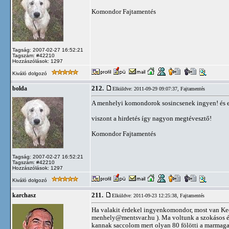
Komondor Fajtamentés
Tagság: 2007-02-27 16:52:21
Tagszám: #42210
Hozzászólások: 1297
Kiváló dolgozó
212.
bolda
Elküldve: 2011-09-29 09:07:37,
Fajtamentés
A menhelyi komondorok sosincsenek ingyen! és ez
viszont a hirdetés így nagyon megtévesztő!
Komondor Fajtamentés
Tagság: 2007-02-27 16:52:21
Tagszám: #42210
Hozzászólások: 1297
Kiváló dolgozó
211.
karchasz
Elküldve: 2011-09-23 12:25:38,
Fajtamentés
Ha valakit érdekel ingyenkomondor, most van Ke
menhely@mentsvar.hu
). Ma voltunk a szokásos é
kannak saccolom mert olyan 80 fölötti a marmagas