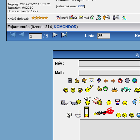
Tagság: 2007-02-27 16:52:21
[válaszok erre:
]
#192
Tagszám: #42210
Hozzászólások: 1297
Kiváló dolgozó
Fajtamentés
(üzenet:
214
,
KOMONDOR
)
Lista:
Ké
/ 9
Új
Név :
Mail :