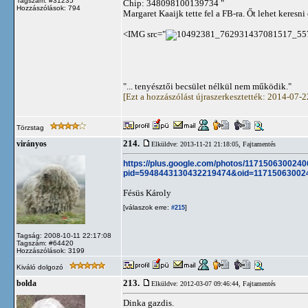
Tagszám: #31235
Chip: 348098100139734 "
Hozzászólások: 794
Margaret Kaaijk tette fel a FB-ra. Őt lehet keresn
<IMG src="
"... tenyésztői becsület nélkül nem működik."
[Ezt a hozzászólást újraszerkesztették: 2014-07-
Törzstag
214.
virányos
Elküldve: 2013-11-21 21:18:05,
Fajtamentés
https://plus.google.com/photos/1171506300
pid=5948443130432219474&oid=11715063002
Fésüs Károly
[válaszok erre:
]
#215
Tagság: 2008-10-11 22:17:08
Tagszám: #64420
Hozzászólások: 3199
Kiváló dolgozó
213.
bolda
Elküldve: 2012-03-07 09:46:44,
Fajtamentés
Dinka gazdis.