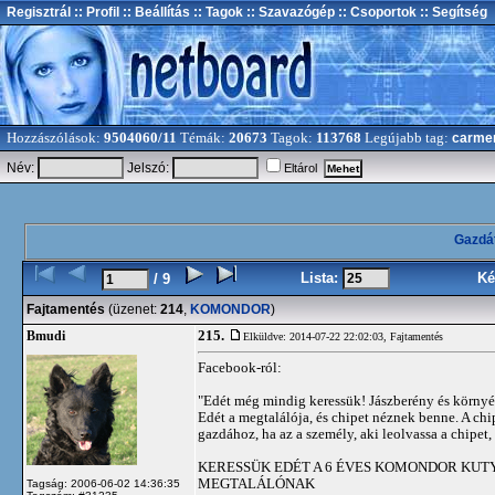
Regisztrál
:: Profil
:: Beállítás
:: Tagok
:: Szavazógép
:: Csoportok
:: Segítség
Hozzászólások:
9504060/11
Témák:
20673
Tagok:
113768
Legújabb tag:
carme
Név:
Jelszó:
Eltárol
Gazdá
Lista:
Ké
/ 9
Fajtamentés
(üzenet:
214
,
KOMONDOR
)
215.
Bmudi
Elküldve: 2014-07-22 22:02:03,
Fajtamentés
Facebook-ról:
"Edét még mindig keressük! Jászberény és környéke
Edét a megtalálója, és chipet néznek benne. A chi
gazdához, ha az a személy, aki leolvassa a chipet, 
KERESSÜK EDÉT A 6 ÉVES KOMONDOR KUTYÁ
MEGTALÁLÓNAK
Tagság: 2006-06-02 14:36:35