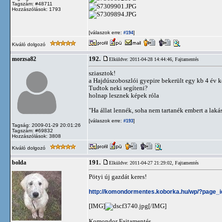
Tagszám: #48711
Hozzászólások: 1793
[válaszok erre:
]
#194
Kiváló dolgozó
192.
morzsa82
Elküldve: 2011-04-28 14:44:46,
Fajtamentés
sziasztok!
a Hajdúszoboszlói gyepire bekerült egy kb 4 év 
Tudtok neki segíteni?
holnap lesznek képek róla
"Ha állat lennék, soha nem tartanék embert a lakás
[válaszok erre:
]
#193
Tagság: 2009-01-29 20:01:26
Tagszám: #69832
Hozzászólások: 3808
Kiváló dolgozó
191.
bolda
Elküldve: 2011-04-27 21:29:02,
Fajtamentés
Pötyi új gazdát keres!
http://komondormentes.koborka.hu/wp/?page_
[IMG]
[/IMG]
Komondor Fajtamentés