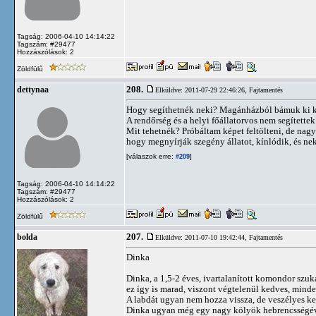
Tagság: 2006-04-10 14:14:22
Tagszám: #29477
Hozzászólások: 2
Zöldfülű
208.
dettynaa
Elküldve: 2011-07-29 22:46:26,
Fajtamentés
Hogy segíthetnék neki? Magánházból bámuk ki kö
A rendőrség és a helyi főállatorvos nem segítettek
Mit tehetnék? Próbáltam képet feltölteni, de nagy
hogy megnyírják szegény állatot, kínlódik, és n
[válaszok erre:
]
#209
Tagság: 2006-04-10 14:14:22
Tagszám: #29477
Hozzászólások: 2
Zöldfülű
207.
bolda
Elküldve: 2011-07-10 19:42:44,
Fajtamentés
Dinka
Dinka, a 1,5-2 éves, ivartalanított komondor szuk
ez így is marad, viszont végtelenül kedves, minde
A labdát ugyan nem hozza vissza, de veszélyes ke
Dinka ugyan még egy nagy kölyök hebrencsségével