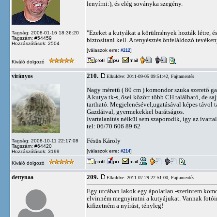
lenyírni:), és elég soványka szegény.
"Ezeket a kutyákat a körülmények hozták létre, é
Tagság: 2008-01-16 18:36:20
Tagszám: #54459
biztosítani kell. A tenyésztés önfeláldozó tevéken
Hozzászólások: 2504
[válaszok erre:
]
#212
Kiváló dolgozó
210.
virányos
Elküldve: 2011-09-05 09:51:42,
Fajtamentés
Nagy méretű ( 80 cm ) komondor szuka szerető gaz
A kutya tk-s, ősei között több CH található, de 
tartható. Megjelenésével,ugatásával képes távol t
Gazdáival, gyermekekkel barátságos.
Ivartalanítás nélkül sem szaporodik, így az ivart
tel: 06/70 606 89 62
Fésüs Károly
Tagság: 2008-10-11 22:17:08
Tagszám: #64420
[válaszok erre:
]
Hozzászólások: 3199
#214
Kiváló dolgozó
209.
dettynaa
Elküldve: 2011-07-29 22:51:00,
Fajtamentés
Egy utcában lakok egy ápolatlan -szerintem komo
elvinném megnyiratni a kutyájukat. Vannak fotóim
kifizetném a nyírást, tényleg!