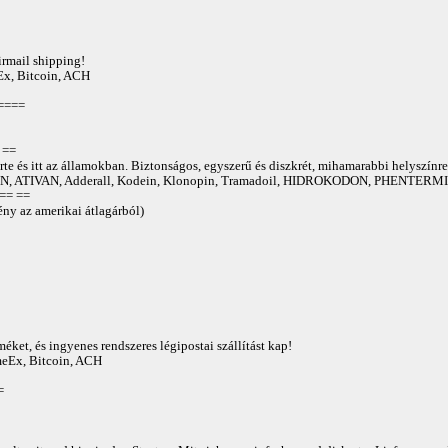
irmail shipping!
Ex, Bitcoin, ACH
====
==
te és itt az államokban. Biztonságos, egyszerű és diszkrét, mihamarabbi helyszínre
 ATIVAN, Adderall, Kodein, Klonopin, Tramadoil, HIDROKODON, PHENTERMIN
== ==
ny az amerikai átlagárból)
éket, és ingyenes rendszeres légipostai szállítást kap!
AmeEx, Bitcoin, ACH
=