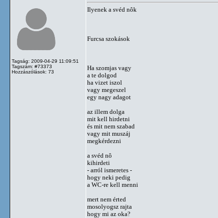
Ilyenek a svéd nôk
Furcsa szokások
Tagság: 2009-04-29 11:09:51
Tagszám: #73373
Ha szomjas vagy
Hozzászólások: 73
a te dolgod
ha vizet iszol
vagy megeszel
egy nagy adagot
az illem dolga
mit kell hirdetni
és mit nem szabad
vagy mit muszáj
megkérdezni
a svéd nô
kihirdeti
- arról ismeretes -
hogy neki pedig
a WC-re kell menni
mert nem érted
mosolyogsz rajta
hogy mi az oka?