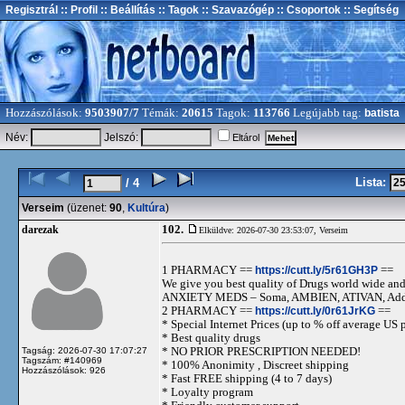
Regisztrál
:: Profil
:: Beállítás
:: Tagok
:: Szavazógép
:: Csoportok
:: Segítség
Hozzászólások:
9503907/7
Témák:
20615
Tagok:
113766
Legújabb tag:
batista
Név:
Jelszó:
Eltárol
Lista:
/ 4
Verseim
(üzenet:
90
,
Kultúra
)
102.
darezak
Elküldve: 2026-07-30 23:53:07,
Verseim
1 PHARMACY ==
https://cutt.ly/5r61GH3P
==
We give you best quality of Drugs world wide and h
ANXIETY MEDS – Soma, AMBIEN, ATIVAN, Adde
2 PHARMACY ==
https://cutt.ly/0r61JrKG
==
* Special Internet Prices (up to % off average US p
* Best quality drugs
* NO PRIOR PRESCRIPTION NEEDED!
Tagság: 2026-07-30 17:07:27
Tagszám: #140969
* 100% Anonimity , Discreet shipping
Hozzászólások: 926
* Fast FREE shipping (4 to 7 days)
* Loyalty program