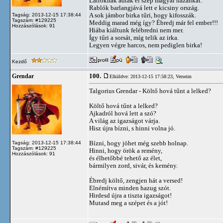
Latroknak adták el szép magyar hazánkat.
Rablók barlangjává lett e kicsiny ország.
A sok jámbor birka tűri, hogy kifosszák.
Tagság: 2013-12-15 17:38:44
Tagszám: #129225
Meddig marad még így? Ébredj már fel ember!!!
Hozzászólások: 91
Hiába kiáltunk felébredni nem mer.
Így tűri a sorsát, míg telik az irka.
Legyen végre harcos, nem pediglen birka!
Kezdő
100.
Grendar
Elküldve: 2013-12-15 17:58:23,
Verseim
Talgorius Grendar - Költő hová tűnt a lelked?
Költő hová tűnt a lelked?
Ajkadról hová lett a szó?
A világ az igazságot várja.
Hisz újra bízni, s hinni volna jó.
Bízni, hogy jöhet még szebb holnap.
Tagság: 2013-12-15 17:38:44
Tagszám: #129225
Hinni, hogy örök a remény,
Hozzászólások: 91
és élhetőbbé tehető az élet,
bármilyen zord, sivár, és kemény.
Ébredj költő, zengjen hát a versed!
Elnémítva minden hazug szót.
Hirdesd újra a tiszta igazságot!
Mutasd meg a szépet és a jót!