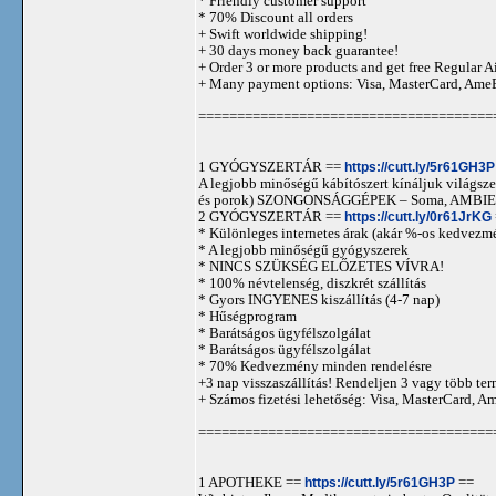
* Friendly customer support
* 70% Discount all orders
+ Swift worldwide shipping!
+ 30 days money back guarantee!
+ Order 3 or more products and get free Regular A
+ Many payment options: Visa, MasterCard, Ame
======================================
1 GYÓGYSZERTÁR ==
https://cutt.ly/5r61GH3P
A legjobb minőségű kábítószert kínáljuk világszer
és porok) SZONGONSÁGGÉPEK – Soma, AMBIEN,
2 GYÓGYSZERTÁR ==
https://cutt.ly/0r61JrKG
* Különleges internetes árak (akár %-os kedvezmé
* A legjobb minőségű gyógyszerek
* NINCS SZÜKSÉG ELŐZETES VÍVRA!
* 100% névtelenség, diszkrét szállítás
* Gyors INGYENES kiszállítás (4-7 nap)
* Hűségprogram
* Barátságos ügyfélszolgálat
* Barátságos ügyfélszolgálat
* 70% Kedvezmény minden rendelésre
+3 nap visszaszállítás! Rendeljen 3 vagy több term
+ Számos fizetési lehetőség: Visa, MasterCard, 
======================================
1 APOTHEKE ==
https://cutt.ly/5r61GH3P
==