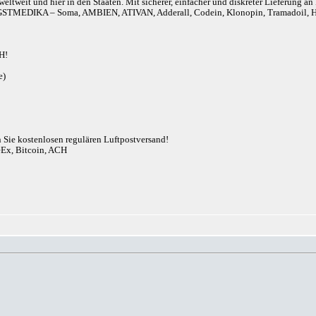
eltweit und hier in den Staaten. Mit sicherer, einfacher und diskreter Lieferung 
r). ANGSTMEDIKA – Soma, AMBIEN, ATIVAN, Adderall, Codein, Klonopin, Tram
H!
e)
n Sie kostenlosen regulären Luftpostversand!
eEx, Bitcoin, ACH