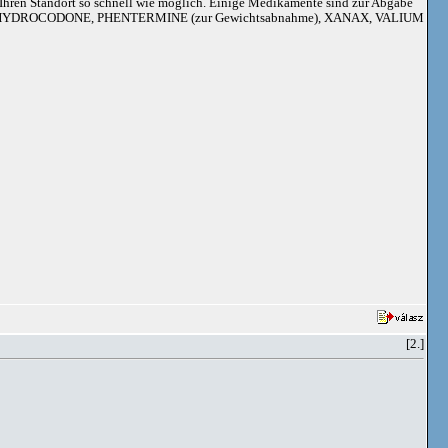
an Ihren Standort so schnell wie möglich. Einige Medikamente sind zur Abgabe
adoil, HYDROCODONE, PHENTERMINE (zur Gewichtsabnahme), XANAX, VALIUM
[2.]