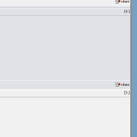
[4.]
[5.]