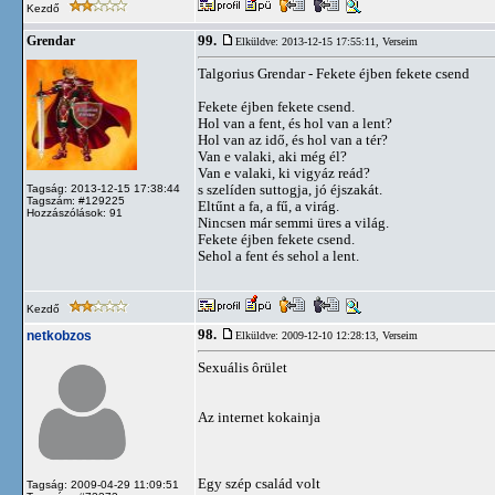
Kezdő
99.
Grendar
Elküldve: 2013-12-15 17:55:11,
Verseim
Talgorius Grendar - Fekete éjben fekete csend
Fekete éjben fekete csend.
Hol van a fent, és hol van a lent?
Hol van az idő, és hol van a tér?
Van e valaki, aki még él?
Van e valaki, ki vigyáz reád?
s szelíden suttogja, jó éjszakát.
Tagság: 2013-12-15 17:38:44
Tagszám: #129225
Eltűnt a fa, a fű, a virág.
Hozzászólások: 91
Nincsen már semmi üres a világ.
Fekete éjben fekete csend.
Sehol a fent és sehol a lent.
Kezdő
98.
netkobzos
Elküldve: 2009-12-10 12:28:13,
Verseim
Sexuális ôrület
Az internet kokainja
Egy szép család volt
Tagság: 2009-04-29 11:09:51