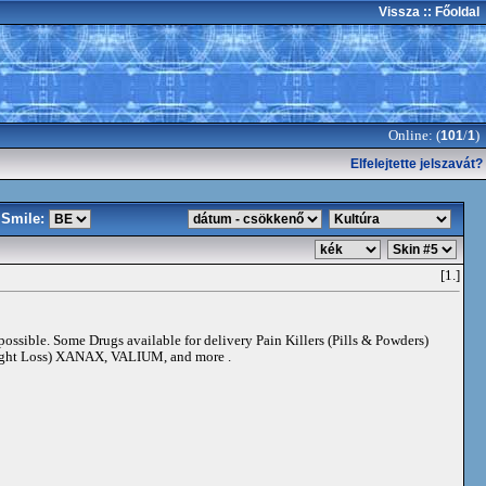
Vissza
:: Főoldal
Online: (
/
)
101
1
Elfelejtette jelszavát?
Smile:
[1.]
 possible. Some Drugs available for delivery Pain Killers (Pills & Powders)
t Loss) XANAX, VALIUM, and more .