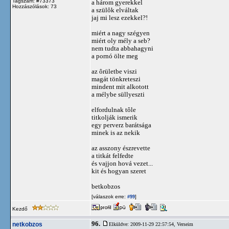
Tagszám: #73373
a három gyerekkel
Hozzászólások: 73
a szülôk elváltak
jaj mi lesz ezekkel?!
miért a nagy szégyen
miért oly mély a seb?
nem tudta abbahagyni
a pornó ölte meg
az ôrületbe viszi
magát tönkreteszi
mindent mit alkotott
a mélybe süllyeszti
elfordulnak tôle
titkolják ismerik
egy perverz barátsága
minek is az nekik
az asszony észrevette
a titkát felfedte
és vajjon hová vezet...
kit és hogyan szeret
betkobzos
[válaszok erre:
]
#99
Kezdő
96.
netkobzos
Elküldve: 2009-11-29 22:57:54,
Verseim