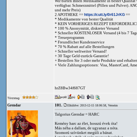
Wir bieten Ihnen Medikamente in bester Qualität w
verfügbar. Schmerzmittel (Pillen und Pulve
und mehr Preis)
2 APOTHEKE ==
https://cutt.ly/0r61JrKG
==
* Medikamente von bester Qualität
* KEIN VORHERIGES REZEPT ERFORDERLIC
* 100 % Anonymität, diskreter Versand
* Schneller KOSTENLOSER Versand (4 bis 7 Tag
* Treueprogramm
* Freundlicher Kundenservice
* 70 % Rabatt auf alle Bestellungen
+ Schneller weltweiter Versand!
+ 30 Tage Geld-zurück-Garantie!
+ Bestellen Sie 3 oder mehr Produkte und erhalte
+ Viele Zahlungsoptionen: Visa, MasterCard, Am
hrZ8Bw34f687GT
Törzstag
101.
Grendar
Elküldve: 2013-12-15 18:06:58,
Verseim
Talgorius Grendar = HARC
Kemény harc az élet, hosszú évek óta!
Más néha a dallam, de ugyanaz a nóta.
Szomorú szívünket megüli a bánat.