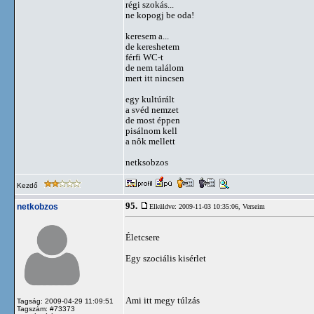
régi szokás...
ne kopogj be oda!
keresem a...
de kereshetem
férfi WC-t
de nem találom
mert itt nincsen
egy kultúrált
a svéd nemzet
de most éppen
pisálnom kell
a nôk mellett
netksobzos
Kezdő
95.
netkobzos
Elküldve: 2009-11-03 10:35:06,
Verseim
Életcsere
Egy szociális kisérlet
Ami itt megy túlzás
Tagság: 2009-04-29 11:09:51
Tagszám: #73373