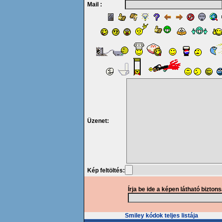
Mail :
Üzenet:
Kép feltöltés:
Írja be ide a képen látható bizton
Smiley kódok teljes listája