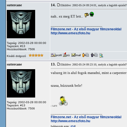
14.
suttercane
Elküldve: 2002-05-24 09:24:01,
melyik a legjobb epizód?
nah.. ez meg ET lett..
__________________________
Filmzene.net - Az első magyar filmzeneoldal
http://www.emeszfoto.hu
Tagság: 2002-03-28 00:00:00
Tagszám: #13
Hozzászólások: 7506
Kiváló dolgozó
13.
suttercane
Elküldve: 2002-05-24 09:23:10,
melyik a legjobb epizód?
valszeg itt is alul fogok maradni, mint a carpenter
szasa, húzzunk bele!
Tagság: 2002-03-28 00:00:00
:)43
Tagszám: #13
Hozzászólások: 7506
__________________________
Filmzene.net - Az első magyar filmzeneoldal
http://www.emeszfoto.hu
[válaszok erre:
]
#14