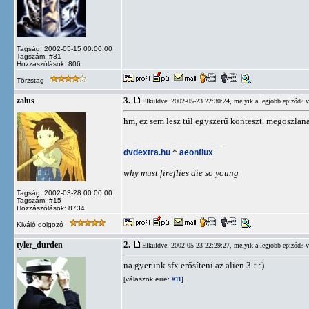
Tagság: 2002-05-15 00:00:00
Tagszám: #31
Hozzászólások: 806
Törzstag
3.
zalus
Elküldve: 2002-05-23 22:30:24,
melyik a legjobb epizód? 
hm, ez sem lesz túl egyszerű konteszt. megoszlana
_____________________
dvdextra.hu
*
aeonflux
why must fireflies die so young
Tagság: 2002-03-28 00:00:00
Tagszám: #15
Hozzászólások: 8734
Kiváló dolgozó
2.
tyler_durden
Elküldve: 2002-05-23 22:29:27,
melyik a legjobb epizód? 
na gyerünk sfx erősíteni az alien 3-t :)
[válaszok erre:
]
#11