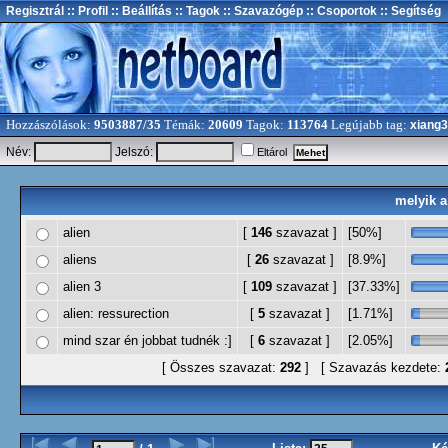
Regisztrál
:: Profil
:: Beállítás
:: Tagok
:: Szavazógép
:: Csoportok
:: Segítség
Hozzászólások:
9503887/35
Témák:
20609
Tagok:
113764
Legújabb tag:
xiang
Név:
Jelszó:
Eltárol
melyik a
alien
[
146
szavazat ]
[50%]
aliens
[
26
szavazat ]
[8.9%]
alien 3
[
109
szavazat ]
[37.33%]
alien: ressurection
[
5
szavazat ]
[1.71%]
mind szar én jobbat tudnék :]
[
6
szavazat ]
[2.05%]
[ Összes szavazat:
292
] [ Szavazás kezdete: