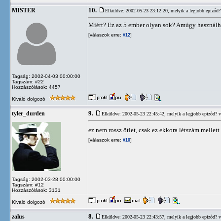
10.
MISTER
Elküldve: 2002-05-23 23:12:20,
melyik a legjobb epizód?
Miért? Ez az 5 ember olyan sok? Amúgy használha
[válaszok erre:
]
#12
Tagság: 2002-04-03 00:00:00
Tagszám: #22
Hozzászólások: 4457
Kiváló dolgozó
9.
tyler_durden
Elküldve: 2002-05-23 22:45:42,
melyik a legjobb epizód? 
ez nem rossz ötlet, csak ez ekkora létszám mellett
[válaszok erre:
]
#10
Tagság: 2002-03-28 00:00:00
Tagszám: #12
Hozzászólások: 3131
Kiváló dolgozó
8.
zalus
Elküldve: 2002-05-23 22:43:57,
melyik a legjobb epizód? 