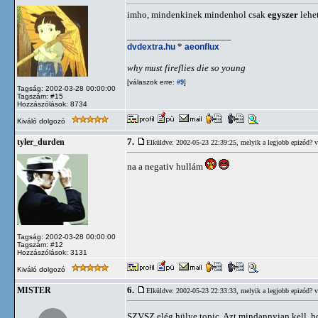
imho, mindenkinek mindenhol csak
egyszer
lehe
_____________________
dvdextra.hu
*
aeonflux
why must fireflies die so young
[válaszok erre:
]
#9
Tagság: 2002-03-28 00:00:00
Tagszám: #15
Hozzászólások: 8734
Kiváló dolgozó
7.
tyler_durden
Elküldve: 2002-05-23 22:39:25,
melyik a legjobb epizód? 
na a negativ hullám
Tagság: 2002-03-28 00:00:00
Tagszám: #12
Hozzászólások: 3131
Kiváló dolgozó
6.
MISTER
Elküldve: 2002-05-23 22:33:33,
melyik a legjobb epizód? 
SZVSZ elég hülye topic. Azt mindannyian kell, h