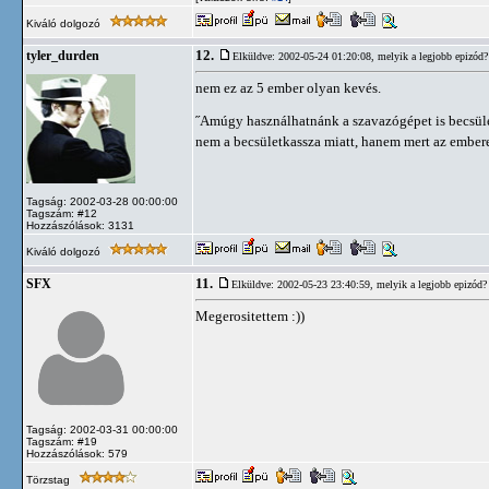
Kiváló dolgozó
12.
tyler_durden
Elküldve: 2002-05-24 01:20:08,
melyik a legjobb epizód?
nem ez az 5 ember olyan kevés.
˝Amúgy használhatnánk a szavazógépet is becsület
nem a becsületkassza miatt, hanem mert az embere
Tagság: 2002-03-28 00:00:00
Tagszám: #12
Hozzászólások: 3131
Kiváló dolgozó
11.
SFX
Elküldve: 2002-05-23 23:40:59,
melyik a legjobb epizód?
Megerositettem :))
Tagság: 2002-03-31 00:00:00
Tagszám: #19
Hozzászólások: 579
Törzstag