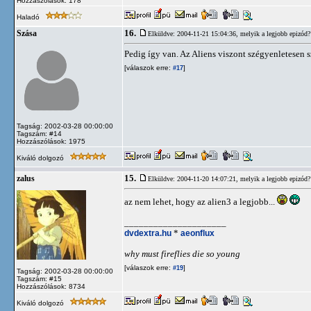
Hozzászólások: 178
Haladó
16.
Szása
Elküldve: 2004-11-21 15:04:36,
melyik a legjobb epizód?
Pedig így van. Az Aliens viszont szégyenletesen sz
[válaszok erre:
]
#17
Tagság: 2002-03-28 00:00:00
Tagszám: #14
Hozzászólások: 1975
Kiváló dolgozó
15.
zalus
Elküldve: 2004-11-20 14:07:21,
melyik a legjobb epizód?
az nem lehet, hogy az alien3 a legjobb...
_____________________
dvdextra.hu
*
aeonflux
why must fireflies die so young
[válaszok erre:
]
#19
Tagság: 2002-03-28 00:00:00
Tagszám: #15
Hozzászólások: 8734
Kiváló dolgozó