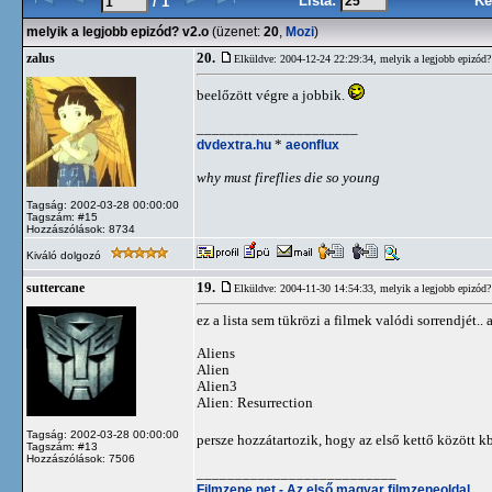
Lista:
Ké
/ 1
melyik a legjobb epizód? v2.o
(üzenet:
20
,
Mozi
)
20.
zalus
Elküldve: 2004-12-24 22:29:34,
melyik a legjobb epizód?
beelőzött végre a jobbik.
_____________________
dvdextra.hu
*
aeonflux
why must fireflies die so young
Tagság: 2002-03-28 00:00:00
Tagszám: #15
Hozzászólások: 8734
Kiváló dolgozó
19.
suttercane
Elküldve: 2004-11-30 14:54:33,
melyik a legjobb epizód?
ez a lista sem tükrözi a filmek valódi sorrendjét..
Aliens
Alien
Alien3
Alien: Resurrection
Tagság: 2002-03-28 00:00:00
persze hozzátartozik, hogy az első kettő között
Tagszám: #13
Hozzászólások: 7506
__________________________
Filmzene.net - Az első magyar filmzeneoldal