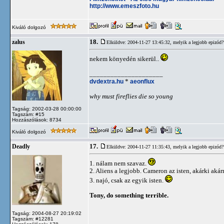
http://www.emeszfoto.hu
Kiváló dolgozó
18.
zalus
Elküldve: 2004-11-27 13:45:32,
melyik a legjobb epizód?
nekem könyedén sikerül..
_____________________
dvdextra.hu
*
aeonflux
why must fireflies die so young
Tagság: 2002-03-28 00:00:00
Tagszám: #15
Hozzászólások: 8734
Kiváló dolgozó
17.
Deadly
Elküldve: 2004-11-27 11:35:43,
melyik a legjobb epizód?
1. nálam nem szavaz.
2. Aliens a legjobb. Cameron az isten, akárki aká
3. najó, csak az egyik isten.
Tony, do something terrible.
Tagság: 2004-08-27 20:19:02
Tagszám: #12281