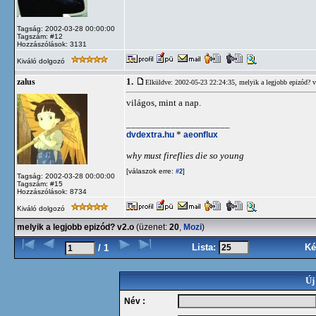
Tagság: 2002-03-28 00:00:00
Tagszám: #12
Hozzászólások: 3131
Kiváló dolgozó
1.
zalus
Elküldve: 2002-05-23 22:24:35,
melyik a legjobb epizód? 
világos, mint a nap.
_____________________
dvdextra.hu
*
aeonflux
why must fireflies die so young
[válaszok erre:
]
#2
Tagság: 2002-03-28 00:00:00
Tagszám: #15
Hozzászólások: 8734
Kiváló dolgozó
melyik a legjobb epizód? v2.o
(üzenet:
20
,
Mozi
)
Lista:
Ké
/ 1
Új
Név :