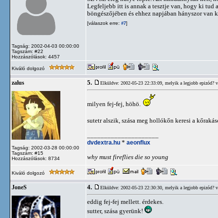
Legfeljebb itt is annak a tesztje van, hogy ki tud
böngészőjében és ehhez napjában hányszor van k
[válaszok erre:
]
#7
Tagság: 2002-04-03 00:00:00
Tagszám: #22
Hozzászólások: 4457
Kiváló dolgozó
5.
zalus
Elküldve: 2002-05-23 22:33:09,
melyik a legjobb epizód? 
milyen fej-fej, höhö.
sutetr alszik, szása meg hollókőn keresi a kőraká
_____________________
dvdextra.hu
*
aeonflux
Tagság: 2002-03-28 00:00:00
Tagszám: #15
why must fireflies die so young
Hozzászólások: 8734
Kiváló dolgozó
4.
JoneS
Elküldve: 2002-05-23 22:30:30,
melyik a legjobb epizód? 
eddig fej-fej mellett. érdekes.
sutter, szása gyerünk!