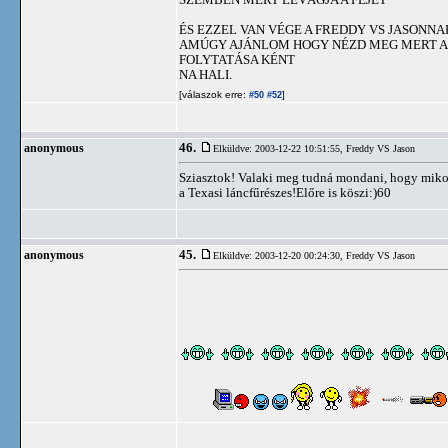
ÉS EZZEL VAN VÉGE A FREDDY VS JASONNA
AMÚGY AJÁNLOM HOGY NÉZD MEG MERT A
FOLYTATÁSA KÉNT
NA HALI.
[válaszok erre:
]
#50
#52
46.
anonymous
Elküldve: 2003-12-22 10:51:55,
Freddy VS Jason
Sziasztok! Valaki meg tudná mondani, hogy mikort
a Texasi láncfűrészes!Előre is köszi
:)60
45.
anonymous
Elküldve: 2003-12-20 00:24:30,
Freddy VS Jason