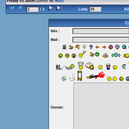
Freddy VS Jason
(üzenet:
59
,
Mozi
)
Lista:
Ké
/ 3
Új
Név :
Mail :
Üzenet: