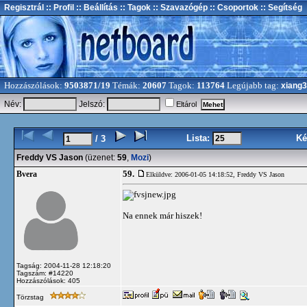
Regisztrál
:: Profil
:: Beállítás
:: Tagok
:: Szavazógép
:: Csoportok
:: Segítség
Hozzászólások:
9503871/19
Témák:
20607
Tagok:
113764
Legújabb tag:
xiang
Név:
Jelszó:
Eltárol
Lista:
Ké
/ 3
Freddy VS Jason
(üzenet:
59
,
Mozi
)
59.
Bvera
Elküldve: 2006-01-05 14:18:52,
Freddy VS Jason
Na ennek már hiszek!
Tagság: 2004-11-28 12:18:20
Tagszám: #14220
Hozzászólások: 405
Törzstag