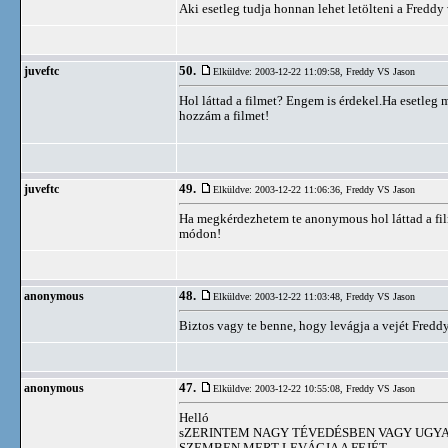
Aki esetleg tudja honnan lehet letölteni a Freddy 
50.
juveftc
Elküldve: 2003-12-22 11:09:58,
Freddy VS Jason
Hol láttad a filmet? Engem is érdekel.Ha esetleg
hozzám a filmet!
49.
juveftc
Elküldve: 2003-12-22 11:06:36,
Freddy VS Jason
Ha megkérdezhetem te anonymous hol láttad a fil
módon!
48.
anonymous
Elküldve: 2003-12-22 11:03:48,
Freddy VS Jason
Biztos vagy te benne, hogy levágja a vejét Fredd
47.
anonymous
Elküldve: 2003-12-22 10:55:08,
Freddy VS Jason
Helló
sZERINTEM NAGY TÉVEDÉSBEN VAGY UGYAN
SZEMBEN MERT LEVÁGJA A FEJÉT