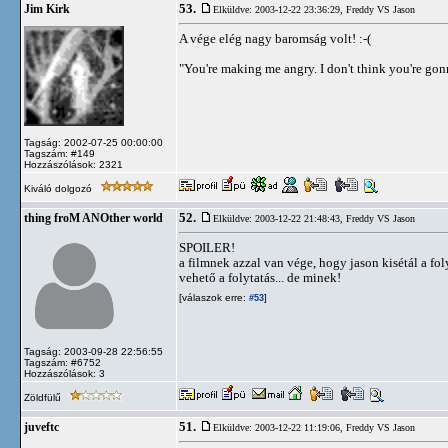
53.
Jim Kirk
Elküldve: 2003-12-22 23:36:29,
Freddy VS Jason
A vége elég nagy baromság volt! :-(
"You're making me angry. I don't think you're go
Tagság: 2002-07-25 00:00:00
Tagszám: #149
Hozzászólások: 2321
Kiváló dolgozó
52.
thing froM ANOther world
Elküldve: 2003-12-22 21:48:43,
Freddy VS Jason
SPOILER!
a filmnek azzal van vége, hogy jason kisétál a fo
vehető a folytatás... de minek!
[válaszok erre:
]
#53
Tagság: 2003-09-28 22:56:55
Tagszám: #6752
Hozzászólások: 3
Zöldfülű
51.
juveftc
Elküldve: 2003-12-22 11:19:06,
Freddy VS Jason