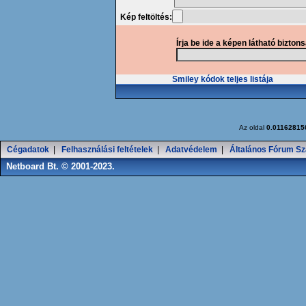
Kép feltöltés:
Írja be ide a képen látható bizton
Smiley kódok teljes listája
Az oldal
0.01162815
Cégadatok
|
Felhasználási feltételek
|
Adatvédelem
|
Általános Fórum Sz
Netboard Bt. © 2001-2023.