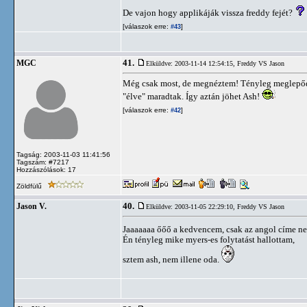
De vajon hogy applikáják vissza freddy fejét?
[válaszok erre:
]
#43
41.
MGC
Elküldve: 2003-11-14 12:54:15,
Freddy VS Jason
Még csak most, de megnéztem! Tényleg meglepődt
"élve" maradtak. Így aztán jöhet Ash!
[válaszok erre:
]
#42
Tagság: 2003-11-03 11:41:56
Tagszám: #7217
Hozzászólások: 17
Zöldfülű
40.
Jason V.
Elküldve: 2003-11-05 22:29:10,
Freddy VS Jason
Jaaaaaaa őőő a kedvencem, csak az angol címe ne
Én tényleg mike myers-es folytatást hallottam,
sztem ash, nem illene oda.