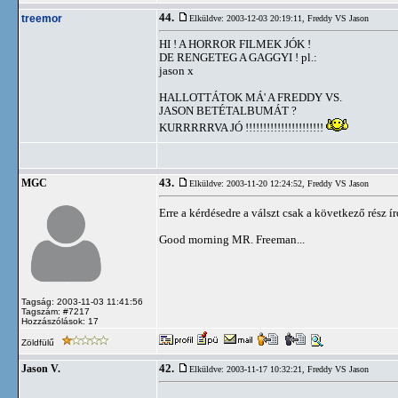
44.
treemor
Elküldve: 2003-12-03 20:19:11,
Freddy VS Jason
HI ! A HORROR FILMEK JÓK !
DE RENGETEG A GAGGYI ! pl.:
jason x
HALLOTTÁTOK MÁ' A FREDDY VS.
JASON BETÉTALBUMÁT ?
KURRRRRVA JÓ !!!!!!!!!!!!!!!!!!!!!!
43.
MGC
Elküldve: 2003-11-20 12:24:52,
Freddy VS Jason
Erre a kérdésedre a válszt csak a következő rész író
Good morning MR. Freeman...
Tagság: 2003-11-03 11:41:56
Tagszám: #7217
Hozzászólások: 17
Zöldfülű
42.
Jason V.
Elküldve: 2003-11-17 10:32:21,
Freddy VS Jason