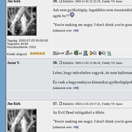
39.
Jim Kirk
Elküldve: 2003-11-05 22:25:59,
Freddy VS Jason
Ash nem gyilkológép, legalábbis nem önszántából
ugrik be?!
"You're making me angry. I don't think you're go
[válaszok erre:
]
#40
Tagság: 2002-07-25 00:00:00
Tagszám: #149
Hozzászólások: 2321
Kiváló dolgozó
38.
Jason V.
Elküldve: 2003-11-05 22:06:44,
Freddy VS Jason
Lehet, hogy műveletlen vagyok, de nem hallottam 
Én csak a hagyományos klasszikus gyilkológépek
[válaszok erre:
]
#39
37.
Jim Kirk
Elküldve: 2003-11-05 20:17:25,
Freddy VS Jason
Az Evil Dead trilógiából a főhős.
"You're making me angry. I don't think you're go
[válaszok erre:
]
#38