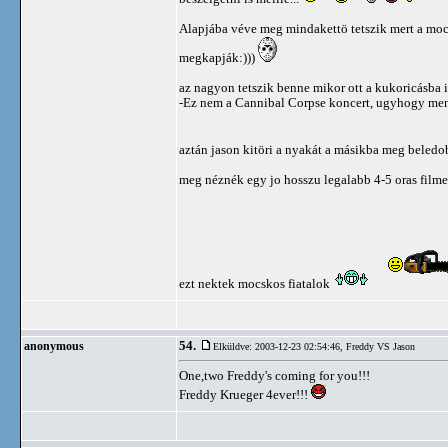
Alapjába véve meg mindakettö tetszik mert a mocs
megkapják:)))
az nagyon tetszik benne mikor ott a kukoricásba i
-Ez nem a Cannibal Corpse koncert, ugyhogy men
aztán jason kitöri a nyakát a másikba meg beled
meg néznék egy jo hosszu legalabb 4-5 oras filmet
ezt nektek mocskos fiatalok
54.
anonymous
Elküldve: 2003-12-23 02:54:46,
Freddy VS Jason
One,two Freddy's coming for you!!!
Freddy Krueger 4ever!!!