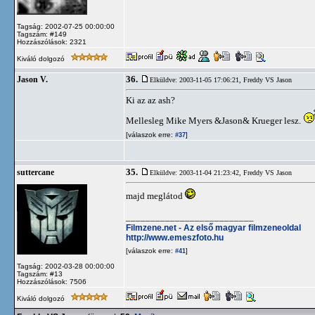
Tagság: 2002-07-25 00:00:00
Tagszám: #149
Hozzászólások: 2321
Kiváló dolgozó
36.
Jason V.
Elküldve: 2003-11-05 17:06:21,
Freddy VS Jason
Ki az az ash?
Mellesleg Mike Myers &Jason& Krueger lesz.
[válaszok erre:
]
#37
35.
suttercane
Elküldve: 2003-11-04 21:23:42,
Freddy VS Jason
majd meglátod
__________________________
Filmzene.net - Az első magyar filmzeneoldal
http://www.emeszfoto.hu
[válaszok erre:
]
#41
Tagság: 2002-03-28 00:00:00
Tagszám: #13
Hozzászólások: 7506
Kiváló dolgozó