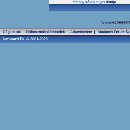
Smiley kódok teljes listája
Az oldal
0.00668907
Cégadatok
|
Felhasználási feltételek
|
Adatvédelem
|
Általános Fórum Sz
Netboard Bt. © 2001-2023.