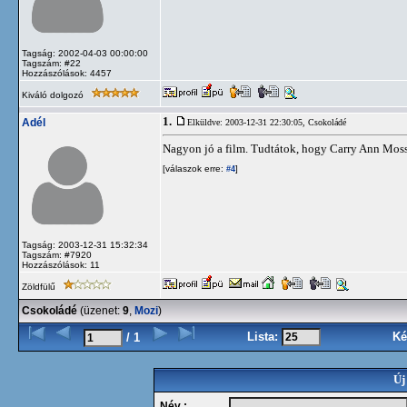
Tagság: 2002-04-03 00:00:00
Tagszám: #22
Hozzászólások: 4457
Kiváló dolgozó
1.
Adél
Elküldve: 2003-12-31 22:30:05,
Csokoládé
Nagyon jó a film. Tudtátok, hogy Carry Ann Moss a
[válaszok erre:
]
#4
Tagság: 2003-12-31 15:32:34
Tagszám: #7920
Hozzászólások: 11
Zöldfülű
Csokoládé
(üzenet:
9
,
Mozi
)
Lista:
Ké
/ 1
Új
Név :