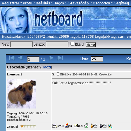
Regisztrál
:: Profil
:: Beállítás
:: Tagok
:: Szavazógép
:: Csoportok
:: Segítség
Hozzászólások:
9504089/2
Témák:
20680
Tagok:
113768
Legújabb tag:
carmen
Név:
Jelszó:
Eltárol
Lista:
Ké
/ 1
Csokoládé
(üzenet:
9
,
Mozi
)
9.
Lioncourt
Elküldve: 2004-03-05 18:24:08,
Csokoládé
Orli lett a legszexisebb!!!!!!!!!!!!!!!!!!!
Tagság: 2004-01-04 18:30:10
Tagszám: #7981
Hozzászólások: 3
Zöldfülű