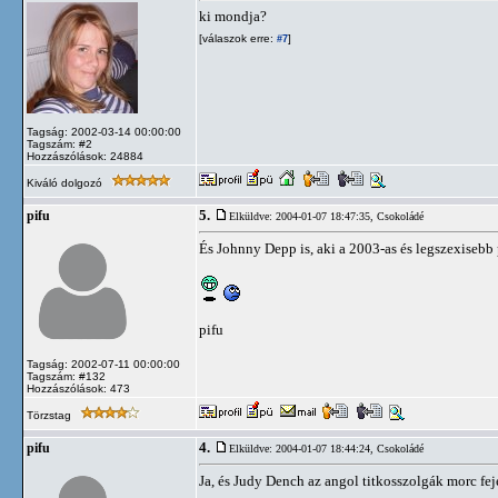
ki mondja?
[válaszok erre:
]
#7
Tagság: 2002-03-14 00:00:00
Tagszám: #2
Hozzászólások: 24884
Kiváló dolgozó
5.
pifu
Elküldve: 2004-01-07 18:47:35,
Csokoládé
És Johnny Depp is, aki a 2003-as és legszexisebb 
pifu
Tagság: 2002-07-11 00:00:00
Tagszám: #132
Hozzászólások: 473
Törzstag
4.
pifu
Elküldve: 2004-01-07 18:44:24,
Csokoládé
Ja, és Judy Dench az angol titkosszolgák morc feje