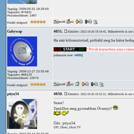
Tagság: 2009-05-31 18:29:00
Tagszám: #74811
Hozzászólások: 1487
Kiváló dolgozó
4051.
Gabywap
Elküldve: 2022-10-26 19:54:45,
Műholdvevős ki mit 
Ha már kiforasztottad, próbáld meg ha hátra bedug
[o.o]
_START_
_GO_
! Privát üzenetben nincs támog
[válaszok erre:
]
#4052
Tagság: 2008-12-27 23:55:48
Tagszám: #68125
Hozzászólások: 10073
Kiváló dolgozó
4050.
pityu54
Elküldve: 2022-10-26 19:52:51,
Műholdvevős ki mit 
Szasz!
TanúJJon meg gyorsabban Óvasnyi!
Üdv: pityu54
UPC Direct_Olcsó TV
Tagság: 2010-03-12 20:37:00