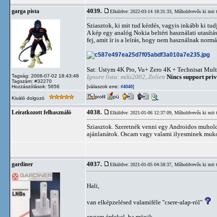
4039.
garga pista
Elküldve: 2022-03-14 18:31:33,
Műholdvevős ki mit 
Sziasztok, ki mit tud kérdés, vagyis inkább ki tudj
A kép egy analóg Nokia beltéri használati utasít
fej, amit ír is a leírás, hogy nem használnak normá
Sat: Ustym 4K Pro, Vu+ Zero 4K + Technisat Mult
Tagság: 2006-07-02 18:43:48
Ignore lista: miki2002, Zolien
Nincs support priv
Tagszám: #32270
Hozzászólások: 5656
[válaszok erre:
]
#4040
Kiváló dolgozó
4038.
Leíratkozott felhasználó
Elküldve: 2021-01-06 12:37:09,
Műholdvevős ki mit 
Sziasztok. Szeretnék venni egy Androidos muholdv
ajánlanátok. Oscam vagy valami ilyesminek muko
4037.
gardiner
Elküldve: 2021-01-05 04:58:37,
Műholdvevős ki mit 
Hali,
van elképzelésed valamiféle "csere-alap-ról"
engem érdekel, ha müxik...