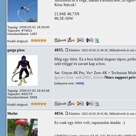
Szerintem itt a vége, marad a kondicsere, itt égen
Kösz Srácok!
21,94E 46,73N
96,5E-50W
Tagság: 2009-05-31 18:29:00
Tagszám: #74811
Hozzászólások: 1487
Kiváló dolgozó
4055.
garga pista
Elküldve: 2022-10-26 21:46:29,
Műholdvevős ki mit 
Még egy ötlet. Ez a box külső dugasz tápos, prób
szűr eléggé és zavart kap a box.
Sat: Ustym 4K Pro, Vu+ Zero 4K + Technisat Mult
Ignore lista: miki2002, Zolien
Nincs support priv
[válaszok erre:
]
#4056
Tagság: 2006-07-02 18:43:48
Tagszám: #32270
Hozzászólások: 5656
Kiváló dolgozó
4054.
Merlot
Elküldve: 2022-10-26 20:41:00,
Műholdvevős ki mit 
Ez csak egy ötlet volt, tapasztalat átadás. :)
GTMEDIA Combo, Octagon SX 87, U2C B6 Full HD | DrHD D15 | 