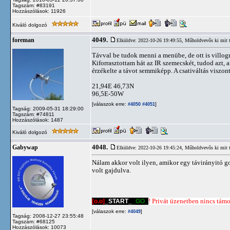
Tagszám: #83191
Hozzászólások: 11926
Kiváló dolgozó
4049.
foreman
Elküldve: 2022-10-26 19:49:55,
Műholdvevős ki mit 
Távval be tudok menni a menübe, de ott is villognak
Kiforrasztottam hát az IR szemecskét, tudod azt,
érzékelte a távot semmiképp. A csativáltás viszont
21,94E 46,73N
96,5E-50W
[válaszok erre:
]
#4050
#4051
Tagság: 2009-05-31 18:29:00
Tagszám: #74811
Hozzászólások: 1487
Kiváló dolgozó
4048.
Gabywap
Elküldve: 2022-10-26 19:45:24,
Műholdvevős ki mit 
Nálam akkor volt ilyen, amikor egy távirányitó g
volt gajdulva.
[o.o]
_START_
_GO_
! Privát üzenetben nincs támog
[válaszok erre:
]
#4049
Tagság: 2008-12-27 23:55:48
Tagszám: #68125
Hozzászólások: 10073