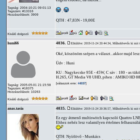
Tagság: 2004-10-21 09:01:13
.
Tagszám: #13316
Hozzászólások: 3909
QTH : 47,83N - 19,00E
Kiváló dolgozó
4036.
huni66
Elküldve: 2019-11-24 20:44:34,
Műholdvevős ki mit 
Oké, köszönöm szépen a választ...akkor majd lesz 
Üdv : Huni
KU : Nagykecske 95E - 45W, C sáv : 180 - as
H.265, GT Media V8 UHD, pihen : AMIKO HD 
[válaszok erre:
]
#4037
Tagság: 2005-05-01 21:15:58
Tagszám: #18375
Hozzászólások: 10263
Kiváló dolgozó
4035.
anas.tasia
Elküldve: 2019-11-24 20:36:57,
Műholdvevős ki mit 
Ez egy átmenő multiswitch kapcsoló Quattro LN
Ehhez nehéz lesz valamilyen értelmes felhasználás
QTH: Nyírlövő - Munkács