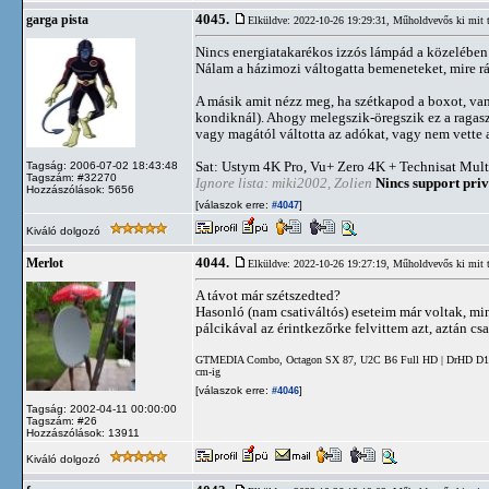
4045.
garga pista
Elküldve: 2022-10-26 19:29:31,
Műholdvevős ki mit 
Nincs energiatakarékos izzós lámpád a közelébe
Nálam a házimozi váltogatta bemeneteket, mire rá
A másik amit nézz meg, ha szétkapod a boxot, van
kondiknál). Ahogy melegszik-öregszik ez a ragasz
vagy magától váltotta az adókat, vagy nem vette a
Sat: Ustym 4K Pro, Vu+ Zero 4K + Technisat Mult
Tagság: 2006-07-02 18:43:48
Tagszám: #32270
Ignore lista: miki2002, Zolien
Nincs support priv
Hozzászólások: 5656
[válaszok erre:
]
#4047
Kiváló dolgozó
4044.
Merlot
Elküldve: 2022-10-26 19:27:19,
Műholdvevős ki mit 
A távot már szétszedted?
Hasonló (nam csativáltós) eseteim már voltak, mind
pálcikával az érintkezőrke felvittem azt, aztán cs
GTMEDIA Combo, Octagon SX 87, U2C B6 Full HD | DrHD D15 | 
cm-ig
[válaszok erre:
]
#4046
Tagság: 2002-04-11 00:00:00
Tagszám: #26
Hozzászólások: 13911
Kiváló dolgozó