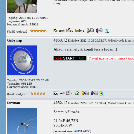
cm-ig
Tagság: 2002-04-11 00:00:00
Tagszám: #26
Hozzászólások: 13911
Kiváló dolgozó
4053.
Gabywap
Elküldve: 2022-10-26 20:33:07,
Műholdvevős ki mit 
Akkor valamelyik kondi lesz a ludas. :)
[o.o]
_START_
_GO_
! Privát üzenetben nincs támog
Tagság: 2008-12-27 23:55:48
Tagszám: #68125
Hozzászólások: 10073
Kiváló dolgozó
4052.
foreman
Elküldve: 2022-10-26 19:59:24,
Műholdvevős ki mit 
Semmi változás...
21,94E 46,73N
96,5E-50W
[válaszok erre:
]
#4053
#4055