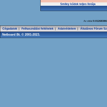
Smiley kódok teljes listája
Az oldal
0.01268386
Cégadatok
|
Felhasználási feltételek
|
Adatvédelem
|
Általános Fórum Sz
Netboard Bt. © 2001-2023.