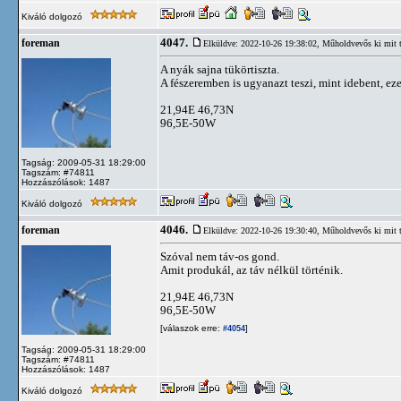
Kiváló dolgozó
4047.
foreman
Elküldve: 2022-10-26 19:38:02,
Műholdvevős ki mit 
A nyák sajna tükörtiszta.
A fészeremben is ugyanazt teszi, mint idebent, ezek
21,94E 46,73N
96,5E-50W
Tagság: 2009-05-31 18:29:00
Tagszám: #74811
Hozzászólások: 1487
Kiváló dolgozó
4046.
foreman
Elküldve: 2022-10-26 19:30:40,
Műholdvevős ki mit 
Szóval nem táv-os gond.
Amit produkál, az táv nélkül történik.
21,94E 46,73N
96,5E-50W
[válaszok erre:
]
#4054
Tagság: 2009-05-31 18:29:00
Tagszám: #74811
Hozzászólások: 1487
Kiváló dolgozó