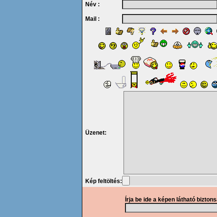
Név :
Mail :
Üzenet:
Kép feltöltés:
Írja be ide a képen látható bizton