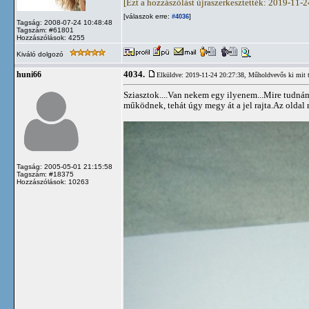
[Ezt a hozzászólást újraszerkesztették: 2019-11-
[válaszok erre:
]
#4036
Tagság: 2008-07-24 10:48:48
Tagszám: #61801
Hozzászólások: 4255
Kiváló dolgozó
4034.
huni66
Elküldve: 2019-11-24 20:27:38,
Műholdvevős ki mit 
Sziasztok....Van nekem egy ilyenem...Mire tudná
működnek, tehát úgy megy át a jel rajta.Az oldal 
Tagság: 2005-05-01 21:15:58
Tagszám: #18375
Hozzászólások: 10263