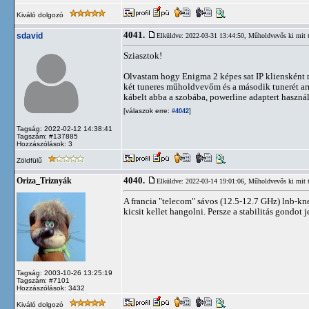
Kiváló dolgozó
4041.
sdavid
Elküldve: 2022-03-31 13:44:50,
Műholdvevős ki mit 
Sziasztok!
Olvastam hogy Enigma 2 képes sat IP kliensként 
két tuneres műholdvevőm és a második tunerét ar
kábelt abba a szobába, powerline adaptert használn
[válaszok erre:
]
#4042
Tagság: 2022-02-12 14:38:41
Tagszám: #137885
Hozzászólások: 3
Zöldfülű
4040.
Oriza_Triznyák
Elküldve: 2022-03-14 19:01:06,
Műholdvevős ki mit 
A francia "telecom" sávos (12.5-12.7 GHz) lnb-knek
kicsit kellet hangolni. Persze a stabilitás gondot j
Tagság: 2003-10-26 13:25:19
Tagszám: #7101
Hozzászólások: 3432
Kiváló dolgozó