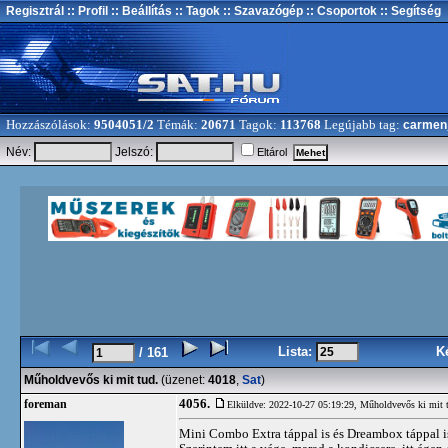
Regisztrál
:: Profil
:: Beállítás
:: Tagok
:: Szavazógép
:: Csoportok
:: Segítség
Hozzászólások:
9504051/2
Témák:
20671
Tagok:
113768
Legújabb tag:
carmen
Név:
Jelszó:
Eltárol
Lista:
K
/ 161
Műholdvevős ki mit tud.
(üzenet:
4018
,
Sat
)
4056.
foreman
Elküldve: 2022-10-27 05:19:29,
Műholdvevős ki mit 
Mini Combo Extra táppal is és Dreambox táppal is