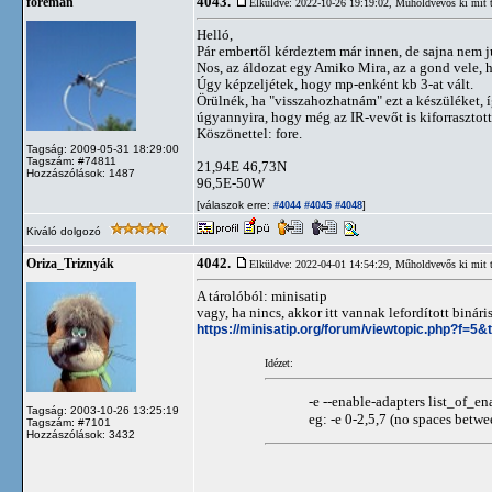
4043.
foreman
Elküldve: 2022-10-26 19:19:02,
Műholdvevős ki mit 
Helló,
Pár embertől kérdeztem már innen, de sajna nem ju
Nos, az áldozat egy Amiko Mira, az a gond vele, h
Úgy képzeljétek, hogy mp-enként kb 3-at vált.
Örülnék, ha "visszahozhatnám" ezt a készüléket, 
úgyannyira, hogy még az IR-vevőt is kiforrasztotta
Köszönettel: fore.
Tagság: 2009-05-31 18:29:00
Tagszám: #74811
21,94E 46,73N
Hozzászólások: 1487
96,5E-50W
[válaszok erre:
]
#4044
#4045
#4048
Kiváló dolgozó
4042.
Oriza_Triznyák
Elküldve: 2022-04-01 14:54:29,
Műholdvevős ki mit 
A tárolóból: minisatip
vagy, ha nincs, akkor itt vannak lefordított binári
https://minisatip.org/forum/viewtopic.php?f=5&
Idézet:
-e --enable-adapters list_of_en
Tagság: 2003-10-26 13:25:19
eg: -e 0-2,5,7 (no spaces betwe
Tagszám: #7101
Hozzászólások: 3432