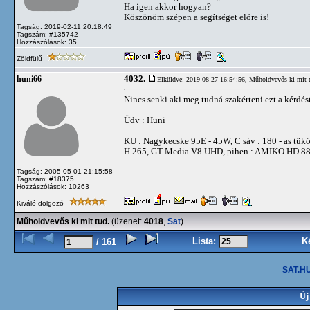
Ha igen akkor hogyan?
Köszönöm szépen a segítséget előre is!
Tagság: 2019-02-11 20:18:49
Tagszám: #135742
Hozzászólások: 35
Zöldfülű
4032.
huni66
Elküldve: 2019-08-27 16:54:56,
Műholdvevős ki mit 
Nincs senki aki meg tudná szakérteni ezt a kérdés
Üdv : Huni
KU : Nagykecske 95E - 45W, C sáv : 180 - as
H.265, GT Media V8 UHD, pihen : AMIKO HD 
Tagság: 2005-05-01 21:15:58
Tagszám: #18375
Hozzászólások: 10263
Kiváló dolgozó
Műholdvevős ki mit tud.
(üzenet:
4018
,
Sat
)
Lista:
K
/ 161
SAT.HU
Új