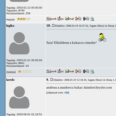
Tagság: 2003-01-13 00:00:00
Tagszám: #790
Hozzászólások: 259
Haladó
10.
logika
Elküldve: 2006-01-19 16:47:32,
Sagem Dbox2 és Diseq 1.
Szia! Elküldtem a kukacos címedre!
Tagság: 2003-01-21 00:00:00
Tagszám: #841
Hozzászólások: 33
Zöldfülű
9.
laredo
Elküldve: 2006-01-19 12:18:20,
Sagem Dbox2 és Diseq 1.2 
andreas.a.manhercz kukac daimlerchrysler.com
[válaszok erre:
]
#10
Tagság: 2003-06-01 01:18:51