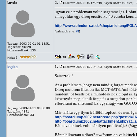
2.
laredo
Elküldve: 2006-01-16 12:27:19,
Sagem Dbox2 és Diseq 1.2 
ugyan ez a problemam volt a sagemmel,az 1-ohm e
a megoldas egy diseq erosito,kb 40 euroba kerult,az
http://www.zehnder-sat.de/shop/anleitung/POL
[válaszok erre:
]
#3
Tagság: 2003-06-01 01:18:51
Tagszám: #4828
Hozzászólások: 130
Haladó
1.
logika
Elküldve: 2006-01-15 21:41:03,
Sagem Dbox2 és Diseq 1.2 
Sziasztok !
Az a problémám, hogy nem mindig forgat rendesen
Diseq motorom Illusion Sat MOT-SAT3. Ami tökél
mindent jól beállítok a műholdak pozícióját is. E
képernyőn megjelenik forgatás a megadott pozíci
elfordítani az antennát! Ez ugyanúgy van GOTOXX
Tagság: 2003-01-21 00:00:00
Tagszám: #841
Már találta egy ilyen külföldi topicot, de nem iga
Hozzászólások: 33
http://board.ump2002.net/thread.php?postid=1
http://board.ump2002.net/attachment.php?at..
Hátha valakinek volt már ilyen problémája? (Vag
Bár találkoztam a dbox2.uw/forum-on valakinek 