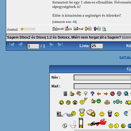
forrasztott be egy 1 ohm-os ellenállást. Felven
tápegységének is!
Előre is köszönöm a segítséget és ötleteket!
[válaszok erre:
]
#2
Zöldfülű
Sagem Dbox2 és Diseq 1.2 és Gotoxx, Miért nem forgat jól a Sagem?
(üzen
Lista:
Ké
/ 1
SAT.HU
Új
Név :
Mail :