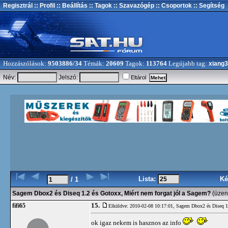
Regisztrál
:: Profil
:: Beállítás
:: Tagok
:: Szavazógép
:: Csoportok
:: Segítség
Hozzászólások:
9503886/34
Témák:
20609
Tagok:
113764
Legújabb tag:
xiang
Név:
Jelszó:
Eltárol
Lista:
Ké
/ 1
Sagem Dbox2 és Diseq 1.2 és Gotoxx, Miért nem forgat jól a Sagem?
(üzen
15.
fifi65
Elküldve: 2010-02-08 10:17:01,
Sagem Dbox2 és Diseq 1.
ok igaz nekem is hasznos az info