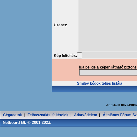
Üzenet:
Kép feltöltés:
Írja be ide a képen látható bizton
Smiley kódok teljes listája
Az oldal
0.00724983
Cégadatok
|
Felhasználási feltételek
|
Adatvédelem
|
Általános Fórum Sz
Netboard Bt. © 2001-2023.