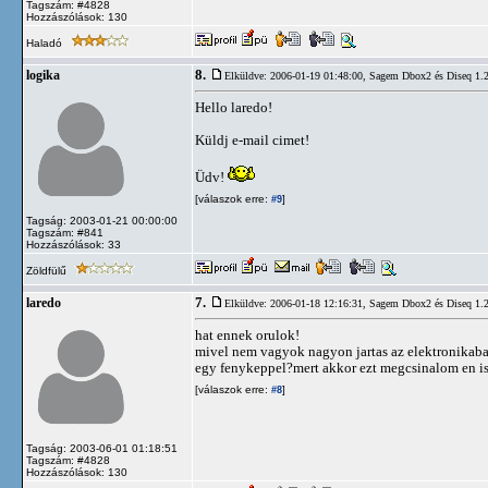
Tagszám: #4828
Hozzászólások: 130
Haladó
8.
logika
Elküldve: 2006-01-19 01:48:00,
Sagem Dbox2 és Diseq 1.2 
Hello laredo!
Küldj e-mail cimet!
Üdv!
[válaszok erre:
]
#9
Tagság: 2003-01-21 00:00:00
Tagszám: #841
Hozzászólások: 33
Zöldfülű
7.
laredo
Elküldve: 2006-01-18 12:16:31,
Sagem Dbox2 és Diseq 1.2 
hat ennek orulok!
mivel nem vagyok nagyon jartas az elektronikaban (
egy fenykeppel?mert akkor ezt megcsinalom en is.m
[válaszok erre:
]
#8
Tagság: 2003-06-01 01:18:51
Tagszám: #4828
Hozzászólások: 130