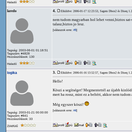
Haladó
4.
laredo
Elküldve: 2006-01-17 12:23:53,
Sagem Dbox2 és Diseq 1.2 
nem tudom magyarban hol lehet venni,biztos sat
talasz,biztos jo lesz.
[válaszok erre:
]
#5
Tagság: 2003-06-01 01:18:51
Tagszám: #4828
Hozzászólások: 130
Haladó
3.
logika
Elküldve: 2006-01-16 13:52:57,
Sagem Dbox2 és Diseq 1.2 
Hello!
Köszi a segítséget! Megmentettél az újabb kinló
mert ha rossz, mint ez a beltéri, akkor nem tudom 
Még egyszer köszi!
[válaszok erre:
]
#4
Tagság: 2003-01-21 00:00:00
Tagszám: #841
Hozzászólások: 33
Zöldfülű