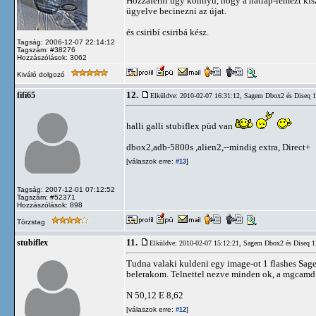
Hozzáférni úgy könnyű, hogy a hátlap-lemezt kisze
ügyelve becinezni az újat.
és csiribí csiribá kész.
Tagság: 2006-12-07 22:14:12
Tagszám: #38276
Hozzászólások: 3062
Kiváló dolgozó
12.
fifi65
Elküldve: 2010-02-07 16:31:12,
Sagem Dbox2 és Diseq 1.
halli galli stubiflex püd van
dbox2,adb-5800s ,alien2,--mindig extra, Direct+
[válaszok erre:
]
#13
Tagság: 2007-12-01 07:12:52
Tagszám: #52371
Hozzászólások: 898
Törzstag
11.
stubiflex
Elküldve: 2010-02-07 15:12:21,
Sagem Dbox2 és Diseq 1.
Tudna valaki kuldeni egy image-ot 1 flashes Sag
belerakom. Telnettel nezve minden ok, a mgcamd k
N 50,12 E 8,62
[válaszok erre:
]
#12