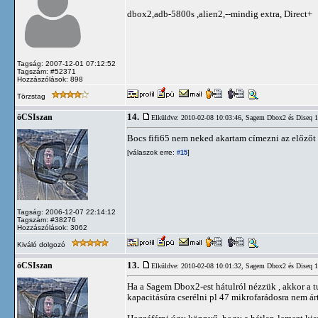
dbox2,adb-5800s ,alien2,--mindig extra, Direct+
Tagság: 2007-12-01 07:12:52
Tagszám: #52371
Hozzászólások: 898
Törzstag
14.
öCSIszan
Elküldve: 2010-02-08 10:03:46,
Sagem Dbox2 és Diseq 1.
Bocs fifi65 nem neked akartam címezni az előzőt
[válaszok erre:
]
#15
Tagság: 2006-12-07 22:14:12
Tagszám: #38276
Hozzászólások: 3062
Kiváló dolgozó
13.
öCSIszan
Elküldve: 2010-02-08 10:01:32,
Sagem Dbox2 és Diseq 1.
Ha a Sagem Dbox2-est hátulról nézzük , akkor a tu
kapacitásúra cserélni pl 47 mikrofarádosra nem ár