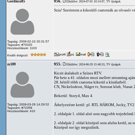
956.
Gordiusz85
Elküldve: 2024-07-01 10:14:07,
TV újságok
Szia! Szerintem a kikerülő csatornák az olvasói v
Tagság: 2009-02-10 20:31:57
Tagszám: #70320
Hozzászólások: 1103
Kiváló dolgozó
955.
zs109
Elküldve: 2024-06-29 15:48:53,
TV újságok
Kicsit átalakult a Színes RTV.
Pár hete a 41. oldalon mozi mellett streaming aján
28. héttől több csatorna kikerül a kínálatból:
CN, Nickelodeon, Sláger tv, Sorozat klub, Viasat 
Bekerül: Story4, Max 4.
Áthelyezésre kerül: pl. RTL HÁROM, Jocky, TV2 C
Tagság: 2009-03-29 14:29:52
Tagszám: #72358
Hozzászólások: 410
2. oldalpár 1. oldal alsó sora nagyobb terjedelmű l
2. oldalpár 2. oldal középső sora alulra kerül, az
Középső sor így megszűnik.