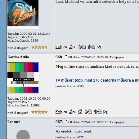
Csak kíváncsi voltam mit kezdenek a helyzettel a
Tagság: 2009-03-31 12:21:44
Tagszám: #72436
Hozzászólások: 2149
Kiváló dolgozó
968.
Kardos Attila
Elküldve: 2026-07-11 18:25:16,
TV újságok
Még online sincs normálisan kiadva nekünk se, mint
-----------------------------------------
TV műsor: több, mint 170 csatorna műsora a m
[válaszok erre:
]
#969
Tagság: 2002-10-22 00:00:00
Tagszám: #375
Hozzászólások: 11892
Kiváló dolgozó
967.
Lentuci
Elküldve: 2026-07-11 18:22:27,
TV újságok
Az eredeti műsorrend.
[válaszok erre:
]
#971