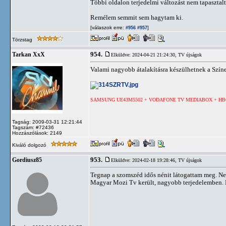
Többi oldalon terjedelmi változást nem tapasztalt
Remélem semmit sem hagytam ki.
[válaszok erre:
]
#956
#957
Törzstag
954.
Tarkan XxX
Elküldve: 2024-04-21 21:24:30,
TV újságok
Valami nagyobb átalakításra készülhetnek a Színes
SAMSUNG UE43M5502 + VODAFONE TV MEDIABOX + HB
Tagság: 2009-03-31 12:21:44
Tagszám: #72436
Hozzászólások: 2149
Kiváló dolgozó
953.
Gordiusz85
Elküldve: 2024-02-18 19:28:46,
TV újságok
Tegnap a szomszéd idős nénit látogattam meg. Nek
Magyar Mozi Tv került, nagyobb terjedelemben. E