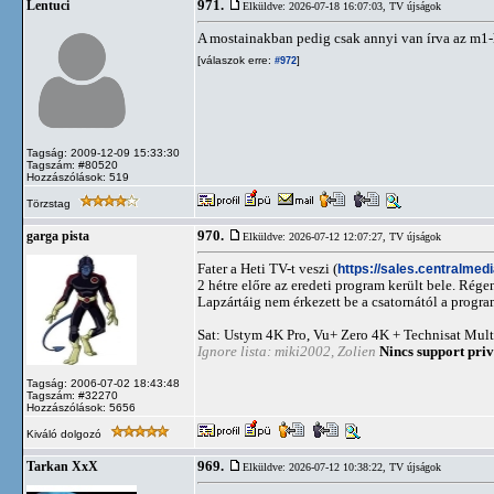
971.
Lentuci
Elküldve: 2026-07-18 16:07:03,
TV újságok
A mostainakban pedig csak annyi van írva az m1-
[válaszok erre:
]
#972
Tagság: 2009-12-09 15:33:30
Tagszám: #80520
Hozzászólások: 519
Törzstag
970.
garga pista
Elküldve: 2026-07-12 12:07:27,
TV újságok
Fater a Heti TV-t veszi (
https://sales.centralmed
2 hétre előre az eredeti program került bele. Rég
Lapzártáig nem érkezett be a csatornától a progr
Sat: Ustym 4K Pro, Vu+ Zero 4K + Technisat Mult
Ignore lista: miki2002, Zolien
Nincs support priv
Tagság: 2006-07-02 18:43:48
Tagszám: #32270
Hozzászólások: 5656
Kiváló dolgozó
969.
Tarkan XxX
Elküldve: 2026-07-12 10:38:22,
TV újságok