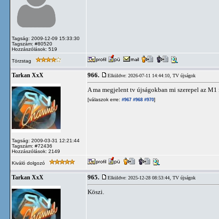
Tagság: 2009-12-09 15:33:30
Tagszám: #80520
Hozzászólások: 519
Törzstag
966.
Tarkan XxX
Elküldve: 2026-07-11 14:44:10,
TV újságok
A ma megjelent tv újságokban mi szerepel az M1
[válaszok erre:
]
#967
#968
#970
Tagság: 2009-03-31 12:21:44
Tagszám: #72436
Hozzászólások: 2149
Kiváló dolgozó
965.
Tarkan XxX
Elküldve: 2025-12-28 08:53:44,
TV újságok
Köszi.