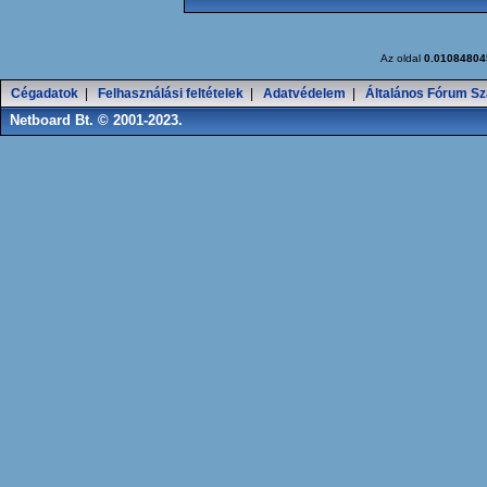
Az oldal
0.01084804
Cégadatok
|
Felhasználási feltételek
|
Adatvédelem
|
Általános Fórum Sz
Netboard Bt. © 2001-2023.