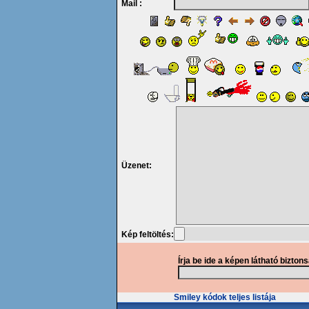
Mail :
Üzenet:
Kép feltöltés:
Írja be ide a képen látható bizton
Smiley kódok teljes listája