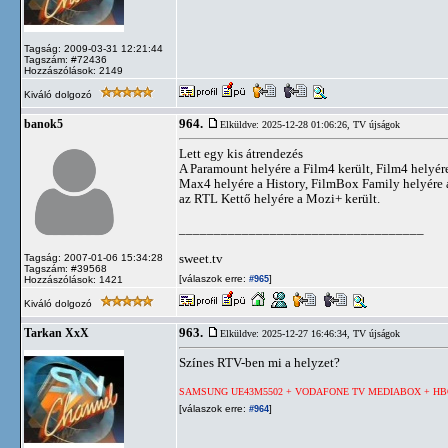
Tagság: 2009-03-31 12:21:44
Tagszám: #72436
Hozzászólások: 2149
Kiváló dolgozó
964.
banok5
Elküldve: 2025-12-28 01:06:26,
TV újságok
Lett egy kis átrendezés
A Paramount helyére a Film4 került, Film4 helyé
Max4 helyére a History, FilmBox Family helyére
az RTL Kettő helyére a Mozi+ került.
___________________________________
sweet.tv
Tagság: 2007-01-06 15:34:28
Tagszám: #39568
[válaszok erre:
]
Hozzászólások: 1421
#965
Kiváló dolgozó
963.
Tarkan XxX
Elküldve: 2025-12-27 16:46:34,
TV újságok
Színes RTV-ben mi a helyzet?
SAMSUNG UE43M5502 + VODAFONE TV MEDIABOX + HB
[válaszok erre:
]
#964