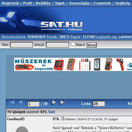
Regisztrál
:: Profil
:: Beállítás
:: Tagok
:: Szavazógép
:: Csoportok
:: Segítség
Hozzászólások:
9504058/9
Témák:
20673
Tagok:
113768
Legújabb tag:
carmen
Név:
Jelszó:
Eltárol
Lista:
K
/ 39
TV újságok
(üzenet:
975
,
Sat
)
976.
Gordiusz85
Elküldve: 2026-07-27 12:28:36,
TV újságok
Szia! Igazad van! Nekünk a "Színes Kéthetes" van 