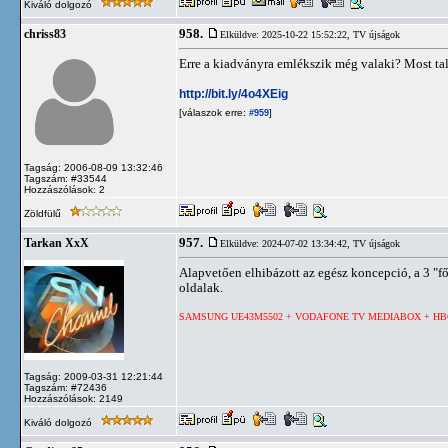
Kiváló dolgozó
958.
chriss83
Elküldve: 2025-10-22 15:52:22,
TV újságok
Erre a kiadványra emlékszik még valaki? Most ta
http://bit.ly/4o4XEig
[válaszok erre:
]
#959
Tagság: 2006-08-09 13:32:46
Tagszám: #33544
Hozzászólások: 2
Zöldfülű
957.
Tarkan XxX
Elküldve: 2024-07-02 13:34:42,
TV újságok
Alapvetően elhibázott az egész koncepció, a 3 "f
oldalak.
SAMSUNG UE43M5502 + VODAFONE TV MEDIABOX + HB
Tagság: 2009-03-31 12:21:44
Tagszám: #72436
Hozzászólások: 2149
Kiváló dolgozó