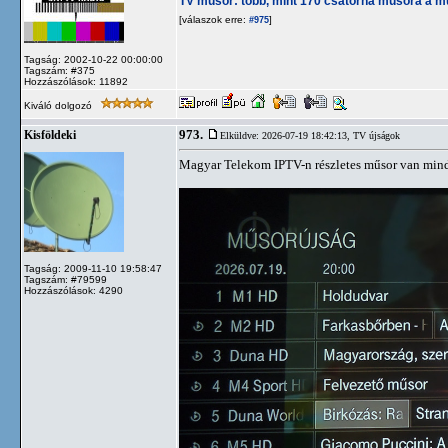
TV műsor: több, mint 170 csatorna műsora a m
[válaszok erre:
]
#975
Tagság: 2002-10-22 00:00:00
Tagszám: #375
Hozzászólások: 11892
Kiváló dolgozó
973.
Kisföldeki
Elküldve: 2026-07-19 18:42:13,
TV újságok
Magyar Telekom IPTV-n részletes műsor van mind
Tagság: 2009-11-10 19:58:47
Tagszám: #79599
Hozzászólások: 4290