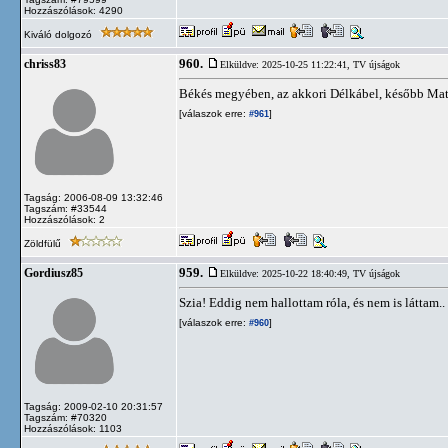
Hozzászólások: 4290
Kiváló dolgozó
960.
chriss83
Elküldve: 2025-10-25 11:22:41,
TV újságok
Békés megyében, az akkori Délkábel, később Matá
[válaszok erre:
]
#961
Tagság: 2006-08-09 13:32:46
Tagszám: #33544
Hozzászólások: 2
Zöldfülű
959.
Gordiusz85
Elküldve: 2025-10-22 18:40:49,
TV újságok
Szia! Eddig nem hallottam róla, és nem is láttam..
[válaszok erre:
]
#960
Tagság: 2009-02-10 20:31:57
Tagszám: #70320
Hozzászólások: 1103