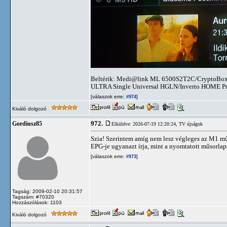
Beltérik: Medi@link ML 6500S2T2C/CryptoBox
ULTRA Single Universal HGLN/Inverto HOME Pro 
[válaszok erre:
]
#974
Kiváló dolgozó
972.
Gordiusz85
Elküldve: 2026-07-19 12:20:24,
TV újságok
Szia! Szerintem amíg nem lesz végleges az M1 műs
EPG-je ugyanazt írja, mint a nyomtatott műsorlap(
[válaszok erre:
]
#973
Tagság: 2009-02-10 20:31:57
Tagszám: #70320
Hozzászólások: 1103
Kiváló dolgozó