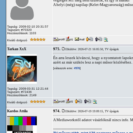
végleges M1 meg nem születik, ez így is marad!
A helyi (még) napilap (Kelet-Magyarország) műsor
Tagság: 2009-02-10 20:31:57
Tagszám: #70320
Hozzászólások: 1103
Kiváló dolgozó
975.
Tarkan XxX
Elküldve: 2026-07-21 16:05:50,
TV újságok
Én arra leszek kíváncsi, hogy a nyomtatott lapok
azért az már szükös lesz a napi műsor közléséhez. 
[válaszok erre:
]
#976
Tagság: 2009-03-31 12:21:44
Tagszám: #72436
Hozzászólások: 2149
Kiváló dolgozó
974.
Kardos Attila
Elküldve: 2026-07-19 19:09:15,
TV újságok
A Mediaworkstől adatot vásárlóknál nincs info. 
-----------------------------------------