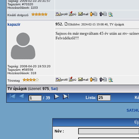
Tagság: 2009-02-10 20:31:57
Tagszám: #70320
Hozzászólások: 1103
Kiváló dolgozó
952.
kapazir
Elküldve: 2024-02-15 19:08:40,
TV újságok
Sajnos én már megváltam 45 év után az rtv- színes 
Felvidékről!!!
Tagság: 2008-04-20 19:53:20
Tagszám: #58556
Hozzászólások: 318
Törzstag
TV újságok
(üzenet:
975
,
Sat
)
Lista:
K
/ 39
SAT.HU
Új
Név :