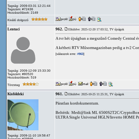
Tagság: 2009-03-31 12:21:44
Tagszám: #72436
Hozzászólások: 2149
Kiváló dolgozó
962.
Lentuci
Elküldve: 2025-12-20 17:03:52,
TV újságok
A tvr hét újságban a megszűnő Comedy Central és 
A kétheti RTV Műsormagazinban pedig a tv2 Com
[válaszok erre:
]
#963
Tagság: 2009-12-09 15:33:30
Tagszám: #80520
Hozzászólások: 519
Törzstag
961.
Kisföldeki
Elküldve: 2025-10-25 11:25:31,
TV újságok
Páratlan kordokumentum.
Beltérik: Medi@link ML 6500S2T2C/CryptoBox
ULTRA Single Universal HGLN/Inverto HOME Pro 
Tagság: 2009-11-10 19:58:47
Tagszám: #79599