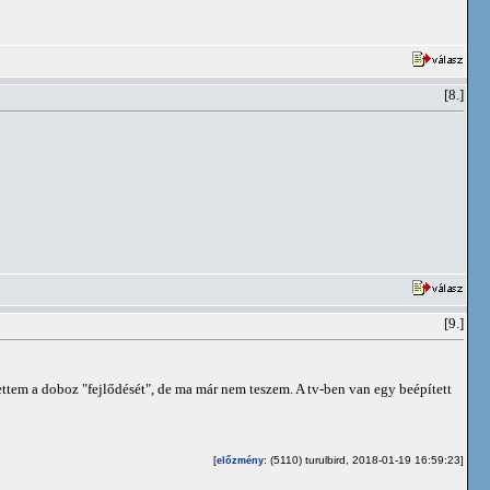
[8.]
[9.]
ttem a doboz "fejlődését", de ma már nem teszem. A tv-ben van egy beépített
[
: (5110) turulbird, 2018-01-19 16:59:23]
előzmény