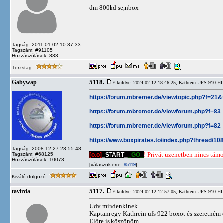
dm 800hd se,nbox
Tagság: 2011-01-02 10:37:33
Tagszám: #91105
Hozzászólások: 833
Törzstag
5118.
Gabywap
Elküldve: 2024-02-12 18:46:25,
Kathrein UFS 910 
https://forum.mbremer.de/viewtopic.php?f=21
https://forum.mbremer.de/viewforum.php?f=83
https://forum.mbremer.de/viewforum.php?f=82
https://www.boxpirates.to/index.php?thread/108
Tagság: 2008-12-27 23:55:48
[o.o]
_START_
_GO_
! Privát üzenetben nincs támog
Tagszám: #68125
Hozzászólások: 10073
[válaszok erre:
]
#5119
Kiváló dolgozó
5117.
tavirda
Elküldve: 2024-02-12 12:57:05,
Kathrein UFS 910 
Üdv mindenkinek.
Kaptam egy Kathrein ufs 922 boxot és szeretném e
Előre is köszönöm.