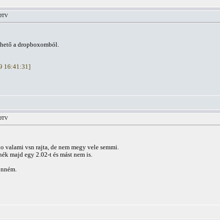
HDTV
lthető a dropboxomból.
19 16:41:31]
HDTV
io valami vsn rajta, de nem megy vele semmi.
ék majd egy 2.02-t és mást nem is.
önném.