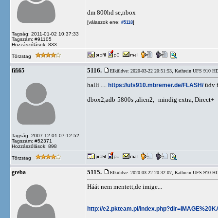
dm 800hd se,nbox
[válaszok erre:
]
#5118
Tagság: 2011-01-02 10:37:33
Tagszám: #91105
Hozzászólások: 833
Törzstag
5116.
fifi65
Elküldve: 2020-03-22 20:51:53,
Kathrein UFS 910 
halli ....
https://ufs910.mbremer.de/FLASH/
üdv f
dbox2,adb-5800s ,alien2,--mindig extra, Direct+
Tagság: 2007-12-01 07:12:52
Tagszám: #52371
Hozzászólások: 898
Törzstag
5115.
greba
Elküldve: 2020-03-22 20:32:07,
Kathrein UFS 910 
Háát nem mentett,de imige...
http://e2.pkteam.pl/index.php?dir=IMAGE%20