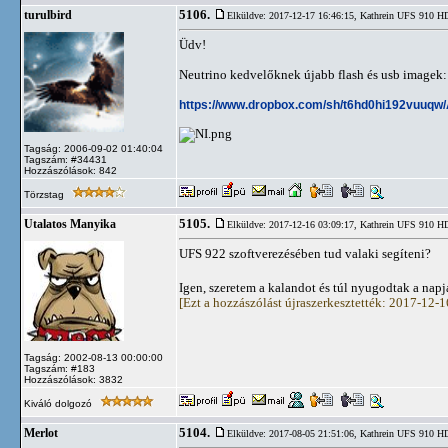
5106.
turulbird
Elküldve: 2017-12-17 16:46:15,
Kathrein UFS 910 
Üdv!
Neutrino kedvelőknek újabb flash és usb imagek:
https://www.dropbox.com/sh/t6hd0hi192vuuq
Tagság: 2006-09-02 01:40:04
Tagszám: #34431
Hozzászólások: 842
Törzstag
5105.
Utalatos Manyika
Elküldve: 2017-12-16 03:09:17,
Kathrein UFS 910 
UFS 922 szoftverezésében tud valaki segíteni?
Igen, szeretem a kalandot és túl nyugodtak a napj
[Ezt a hozzászólást újraszerkesztették: 2017-12-
Tagság: 2002-08-13 00:00:00
Tagszám: #183
Hozzászólások: 3832
Kiváló dolgozó
5104.
Merlot
Elküldve: 2017-08-05 21:51:06,
Kathrein UFS 910 