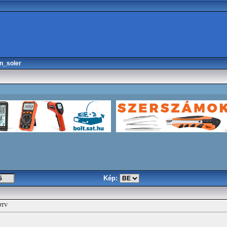
n_soler
Kép:
HDTV