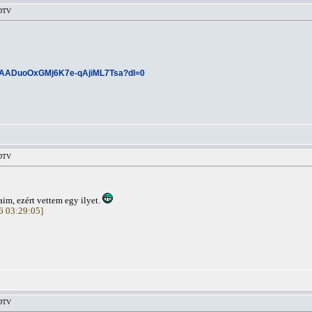
HDTV
w/AADuoOxGMj6K7e-qAjiML7Tsa?dl=0
HDTV
aim, ezért vettem egy ilyet.
16 03:29:05]
HDTV