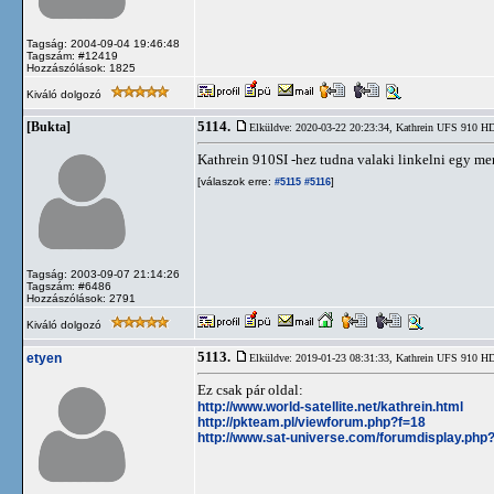
Tagság: 2004-09-04 19:46:48
Tagszám: #12419
Hozzászólások: 1825
Kiváló dolgozó
5114.
[Bukta]
Elküldve: 2020-03-22 20:23:34,
Kathrein UFS 910 
Kathrein 910SI -hez tudna valaki linkelni egy me
[válaszok erre:
]
#5115
#5116
Tagság: 2003-09-07 21:14:26
Tagszám: #6486
Hozzászólások: 2791
Kiváló dolgozó
5113.
etyen
Elküldve: 2019-01-23 08:31:33,
Kathrein UFS 910 
Ez csak pár oldal:
http://www.world-satellite.net/kathrein.html
http://pkteam.pl/viewforum.php?f=18
http://www.sat-universe.com/forumdisplay.php