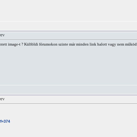
HDTV
ntett image-t ? Külföldi fórumokon szinte már minden link halott vagy nem működi
HDTV
?f=374