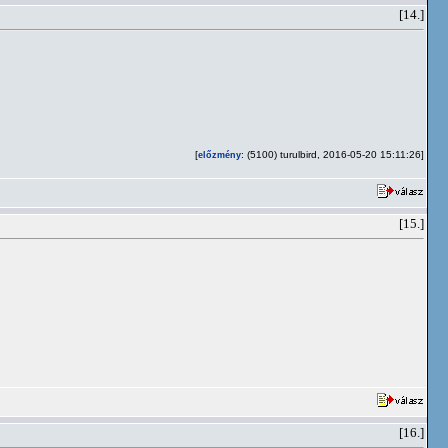
[14.]
[
: (5100) turulbird, 2016-05-20 15:11:26]
előzmény
[15.]
[16.]