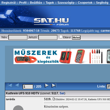
Regisztrál
:: Profil
:: Beállítás
:: Tagok
:: Szavazógép
:: Csoportok
:: Segítség
Hozzászólások:
9504067/18
Témák:
20675
Tagok:
113768
Legújabb tag:
carme
Név:
Jelszó:
Eltárol
Lista:
/ 205
Kathrein UFS 910 HDTV
(üzenet:
5117
,
Sat
)
5119.
tavirda
Elküldve: 2024-02-12 19:47:26,
Kathrein UFS 910 
Köszönöm szépen.