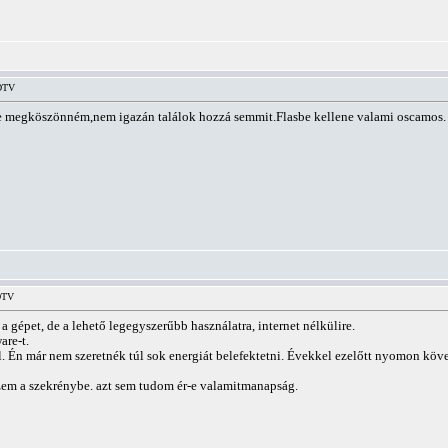
HDTV
je megköszönném,nem igazán találok hozzá semmit.Flasbe kellene valami oscamos.
DTV
 gépet, de a lehető legegyszerűbb használatra, internet nélkülire.
are-t.
l. Én már nem szeretnék túl sok energiát belefektetni. Évekkel ezelőtt nyomon köve
szem a szekrénybe. azt sem tudom ér-e valamitmanapság.