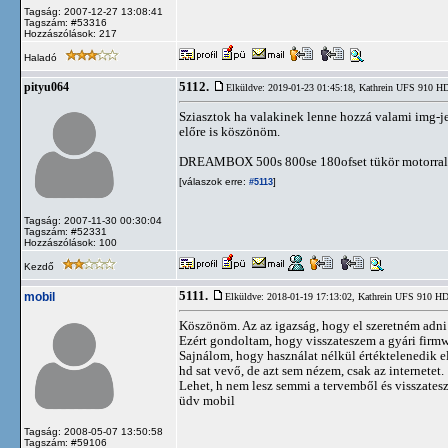
Tagság: 2007-12-27 13:08:41
Tagszám: #53316
Hozzászólások: 217
Haladó
5112.
pityu064
Elküldve: 2019-01-23 01:45:18,
Kathrein UFS 910 
Sziasztok ha valakinek lenne hozzá valami img-
előre is köszönöm.
DREAMBOX 500s 800se 180ofset tükör motorral
[válaszok erre:
]
#5113
Tagság: 2007-11-30 00:30:04
Tagszám: #52331
Hozzászólások: 100
Kezdő
5111.
mobil
Elküldve: 2018-01-19 17:13:02,
Kathrein UFS 910 H
Köszönöm. Az az igazság, hogy el szeretném adni a
Ezért gondoltam, hogy visszateszem a gyári firmw
Sajnálom, hogy használat nélkül értéktelenedik e
hd sat vevő, de azt sem nézem, csak az internetet.
Lehet, h nem lesz semmi a tervemből és visszate
üdv mobil
Tagság: 2008-05-07 13:50:58
Tagszám: #59106