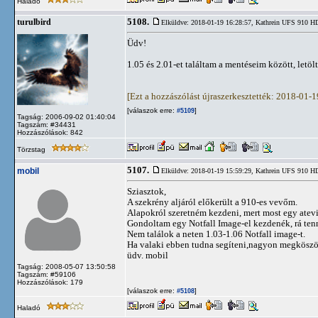
Haladó
5108.
turulbird
Elküldve: 2018-01-19 16:28:57,
Kathrein UFS 910 
Üdv!
1.05 és 2.01-et találtam a mentéseim között, letö
[Ezt a hozzászólást újraszerkesztették: 2018-01-
[válaszok erre:
]
#5109
Tagság: 2006-09-02 01:40:04
Tagszám: #34431
Hozzászólások: 842
Törzstag
5107.
mobil
Elküldve: 2018-01-19 15:59:29,
Kathrein UFS 910 
Sziasztok,
A szekrény aljáról előkerült a 910-es vevőm.
Alapokról szeretném kezdeni, mert most egy atev
Gondoltam egy Notfall Image-el kezdenék, rá tenn
Nem találok a neten 1.03-1.06 Notfall image-t.
Ha valaki ebben tudna segíteni,nagyon megkösz
üdv. mobil
Tagság: 2008-05-07 13:50:58
Tagszám: #59106
Hozzászólások: 179
[válaszok erre:
]
#5108
Haladó