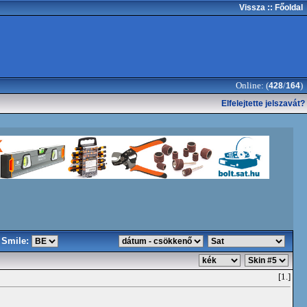
Vissza
:: Főoldal
Online: (
/
)
428
164
Elfelejtette jelszavát?
Smile:
[1.]