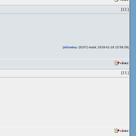
[12.]
[
: (5107) mobil, 2018-01-19 15:59:29]
előzmény
[13.]