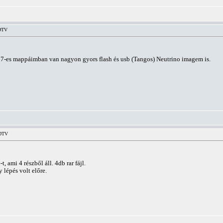
HDTV
017-es mappáimban van nagyon gyors flash és usb (Tangos) Neutrino imagem is.
HDTV
, ami 4 részből áll. 4db rar fájl.
lépés volt előre.