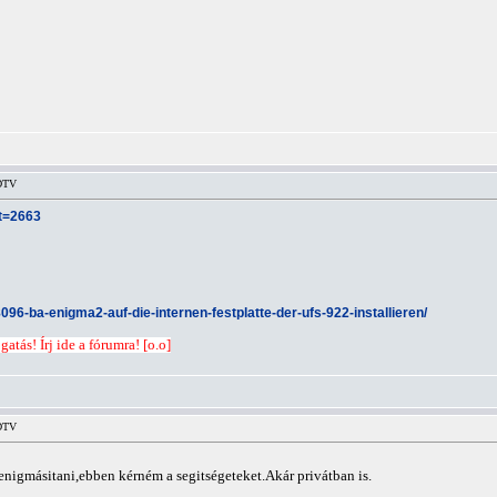
HDTV
&t=2663
096-ba-enigma2-auf-die-internen-festplatte-der-ufs-922-installieren/
atás! Írj ide a fórumra! [o.o]
HDTV
nigmásitani,ebben kérném a segitségeteket.Akár privátban is.