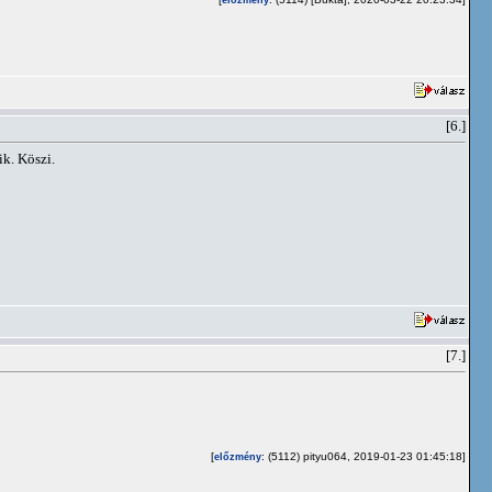
előzmény
[6.]
k. Köszi.
[7.]
[
: (5112) pityu064, 2019-01-23 01:45:18]
előzmény