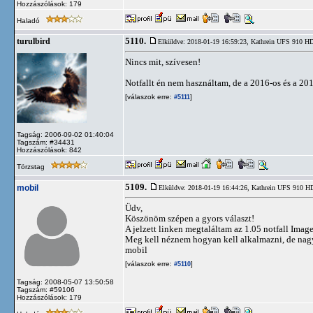
Hozzászólások: 179
Haladó
5110.
turulbird
Elküldve: 2018-01-19 16:59:23,
Kathrein UFS 910 
Nincs mit, szívesen!
Notfallt én nem használtam, de a 2016-os és a 2
[válaszok erre:
]
#5111
Tagság: 2006-09-02 01:40:04
Tagszám: #34431
Hozzászólások: 842
Törzstag
5109.
mobil
Elküldve: 2018-01-19 16:44:26,
Kathrein UFS 910 
Üdv,
Köszönöm szépen a gyors választ!
A jelzett linken megtaláltam az 1.05 notfall Image-t
Meg kell néznem hogyan kell alkalmazni, de nagy 
mobil
[válaszok erre:
]
#5110
Tagság: 2008-05-07 13:50:58
Tagszám: #59106
Hozzászólások: 179