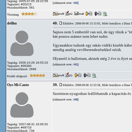
Tagság: 2005-07-05 18:23:59
[válaszok erre:
]
#42
Tagszám: #20215
Hozzászólások: 561
Törzstag
40.
defihu
Elküldve: 2008-09-06 13:13:05,
Miért homályos a Duna 
Sajnos nem 5 emberről van szó, de úgy tűnik a "tö
bár pontos számot nem lehet tudni.
Ugyanakkor tudunk egy rakás vidéki kisebb kábels
mindig analóg vevőberendezésekkel nézik.
Olyanról is hallottam, akinek még 2 éve is ilyet sz
Tagság: 2006-10-26 16:55:23
[válaszok erre:
]
#41
Tagszám: #36360
Hozzászólások: 2699
Kiváló dolgozó
39.
Oye-Mi-Canto
Elküldve: 2008-09-06 12:53:58,
Miért homályos a Duna 
Szerintem nyugodtan leállíthatnák a kapacitás és 
[válaszok erre:
]
#40
Tagság: 2007-08-31 16:06:52
Tagszám: #48710
Hozzászólások: 734