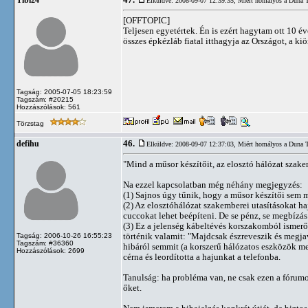
47.
Tibi24
Elküldve: 2008-09-07 12:39:35,
Miért homályos a Duna 
[OFFTOPIC]
Teljesen egyetértek. Én is ezért hagytam ott 10 é
összes épkézláb fiatal itthagyja az Országot, a 
Tagság: 2005-07-05 18:23:59
Tagszám: #20215
Hozzászólások: 561
Törzstag
46.
defihu
Elküldve: 2008-09-07 12:37:03,
Miért homályos a Duna 
"Mind a műsor készítőit, az elosztó hálózat szakem
Na ezzel kapcsolatban még néhány megjegyzés:
(1) Sajnos úgy tűnik, hogy a műsor készítői sem 
(2) Az elosztóhálózat szakemberei utasításokat 
cuccokat lehet beépíteni. De se pénz, se megbízás
(3) Ez a jelenség kábeltévés korszakomból ismerős
történik valamit: "Majdcsak észreveszik és megja
Tagság: 2006-10-26 16:55:23
Tagszám: #36360
hibáról semmit (a korszerű hálózatos eszközök me
Hozzászólások: 2699
cérna és leordította a hajunkat a telefonba.
Tanulság: ha probléma van, ne csak ezen a fórumo
őket.