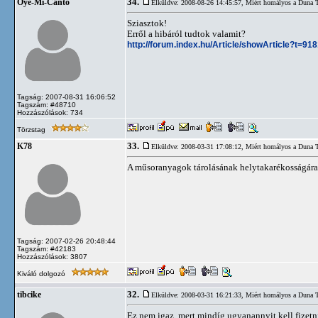
34.
Oye-Mi-Canto
Elküldve: 2008-08-26 14:45:57,
Miért homályos a Duna 
Sziasztok!
Erről a hibáról tudtok valamit?
http://forum.index.hu/Article/showArticle?t=9
Tagság: 2007-08-31 16:06:52
Tagszám: #48710
Hozzászólások: 734
Törzstag
33.
K78
Elküldve: 2008-03-31 17:08:12,
Miért homályos a Duna 
A műsoranyagok tárolásának helytakarékosságára
Tagság: 2007-02-26 20:48:44
Tagszám: #42183
Hozzászólások: 3807
Kiváló dolgozó
32.
tibcike
Elküldve: 2008-03-31 16:21:33,
Miért homályos a Duna 
Ez nem igaz, mert mindíg ugyanannyit kell fizet