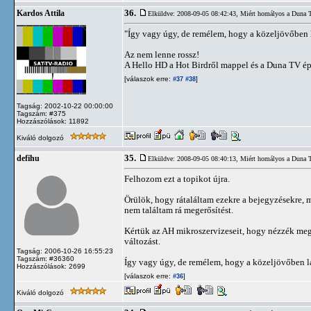
36.
Kardos Attila
Elküldve: 2008-09-05 08:42:43,
Miért homályos a Duna 
"Így vagy úgy, de remélem, hogy a közeljövőben l
Az nem lenne rossz!
A Hello HD a Hot Birdről mappel és a Duna TV ép
[válaszok erre:
]
#37
#38
Tagság: 2002-10-22 00:00:00
Tagszám: #375
Hozzászólások: 11892
Kiváló dolgozó
35.
defihu
Elküldve: 2008-09-05 08:40:13,
Miért homályos a Duna 
Felhozom ezt a topikot újra.
Örülök, hogy rátaláltam ezekre a bejegyzésekre, 
nem találtam rá megerősítést.
Kértük az AH mikroszervizeseit, hogy nézzék meg 
változást.
Tagság: 2006-10-26 16:55:23
Tagszám: #36360
Így vagy úgy, de remélem, hogy a közeljövőben l
Hozzászólások: 2699
[válaszok erre:
]
#36
Kiváló dolgozó