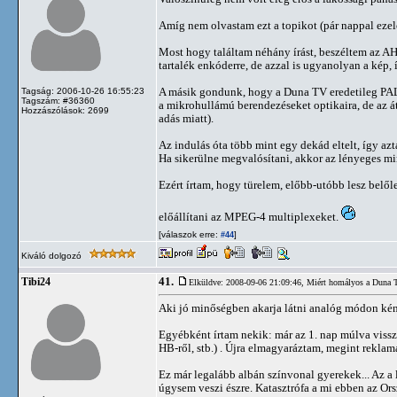
Amíg nem olvastam ezt a topikot (pár nappal ezel
Most hogy találtam néhány írást, beszéltem az AH-
tartalék enkóderre, de azzal is ugyanolyan a kép,
A másik gondunk, hogy a Duna TV eredetileg PAL a
Tagság: 2006-10-26 16:55:23
Tagszám: #36360
a mikrohullámú berendezéseket optikaira, de az át
Hozzászólások: 2699
adás miatt).
Az indulás óta több mint egy dekád eltelt, így az
Ha sikerülne megvalósítani, akkor az lényeges m
Ezért írtam, hogy türelem, előbb-utóbb lesz belő
előállítani az MPEG-4 multiplexeket.
[válaszok erre:
]
#44
Kiváló dolgozó
41.
Tibi24
Elküldve: 2008-09-06 21:09:46,
Miért homályos a Duna 
Aki jó minőségben akarja látni analóg módon kén
Egyébként írtam nekik: már az 1. nap múlva viss
HB-ről, stb.) . Újra elmagyaráztam, megint reklam
Ez már legalább albán színvonal gyerekek... Az a
úgysem veszi észre. Katasztrófa a mi ebben az Or