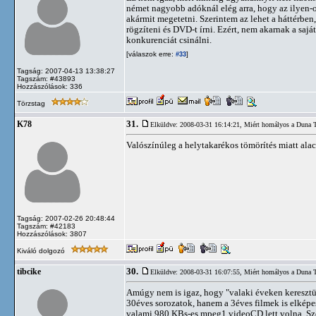
német nagyobb adóknál elég arra, hogy az ilyen-
akármit megetetni. Szerintem az lehet a háttérbe
rögzíteni és DVD-t írni. Ezért, nem akarnak a saj
konkurenciát csinálni.
[válaszok erre:
]
#33
Tagság: 2007-04-13 13:38:27
Tagszám: #43893
Hozzászólások: 336
Törzstag
31.
K78
Elküldve: 2008-03-31 16:14:21,
Miért homályos a Duna 
Valószínúleg a helytakarékos tömörítés miatt al
Tagság: 2007-02-26 20:48:44
Tagszám: #42183
Hozzászólások: 3807
Kiváló dolgozó
30.
tibcike
Elküldve: 2008-03-31 16:07:55,
Miért homályos a Duna 
Amúgy nem is igaz, hogy "valaki éveken keresztül
30éves sorozatok, hanem a 3éves filmek is elképe
valami 980 KBs-es mpeg1 videoCD lett volna. Sz