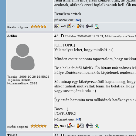
Nem ismerem a hibajelzés konkrét útját, de biztos
azoknak, akiknek ezzel foglalkozniuk kell. Ők m
Remélem értitek.
[válaszok erre:
]
#48
Kiváló dolgozó
45.
defihu
Elküldve: 2008-09-07 12:27:21,
Miért homályos a Duna 
[OFFTOPIC]
Valamelyes lehet, hogy minősíti. :-(
Minden esetre naponta tapasztalom, hogy mekkor
De a hal a fejétől bűzlik. Én láttam már számos le
hülye döntéseket hoznak és képtelenek rendesen 
Tagság: 2006-10-26 16:55:23
Tagszám: #36360
Sőt minap egy középvezetőtől kaptam meg, hogy 
Hozzászólások: 2699
akkor tudnak motiváltak lenni, ha belátják, hogy é
vagy sosem jártak oda. :-(
Így aztán baromira nem működnek hatékonyan a do
Bocs. :-(
[/OFFTOPIC]
[válaszok erre:
]
#47
Kiváló dolgozó
44.
Tibi24
Elküldve: 2008-09-07 12:19:05,
Miért homályos a Duna 