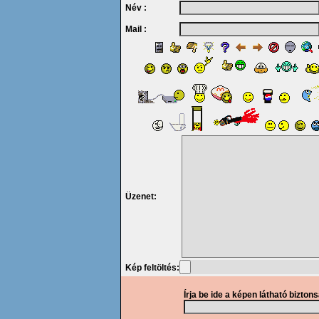
Név :
Mail :
Üzenet:
Kép feltöltés:
Írja be ide a képen látható bizton