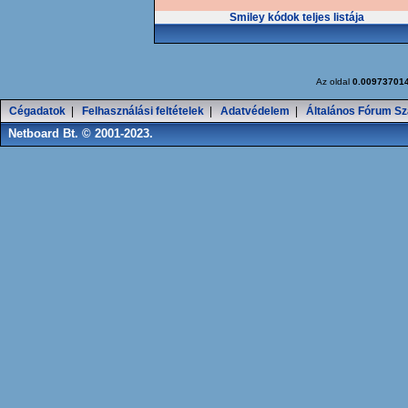
Smiley kódok teljes listája
Az oldal
0.00973701
Cégadatok
|
Felhasználási feltételek
|
Adatvédelem
|
Általános Fórum Sz
Netboard Bt. © 2001-2023.