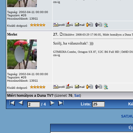
cm-ig
Tagság: 2002-04-11 00:00:00
Tagszám: #26
Hozzászólások: 13911
Kiváló dolgozó
27.
Merlot
Elküldve: 2008-03-29 17:06:05,
Miért homályos a Duna 
Szólj, ha válaszoltak! :)))
GTMEDIA Combo, Octagon SX 87, U2C B6 Full HD | DrHD D15 | 
cm-ig
Tagság: 2002-04-11 00:00:00
Tagszám: #26
Hozzászólások: 13911
Kiváló dolgozó
Miért homályos a Duna TV?
(üzenet:
76
,
Sat
)
Lista:
Ké
/ 4
SAT.HU
Új