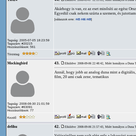
Akárhogy is van, ez az eset minősíti az egész Orsz
Egyedül csak nekem szúrta a szemem, és jutottam
[válaszok erre:
]
#45
#46
#49
Tagság: 2005-07-05 18:23:59
Tagszám: #20215
Hozzászólások: 561
Törzstag
43.
Mockingbird
Elküldve: 2008-09-06 22:48:42,
Miért homályos a Duna 
Annál, hogy jobb az analog duna mint a digitális
film, 20 ami csak zene, tematikus
Tagság: 2008-08-30 21:01:59
Tagszám: #63091
Hozzászólások: 77
Kezdő
42.
defihu
Elküldve: 2008-09-06 21:57:43,
Miért homályos a Duna 
Valószínűleg nem volt elég erős a lakossági pana