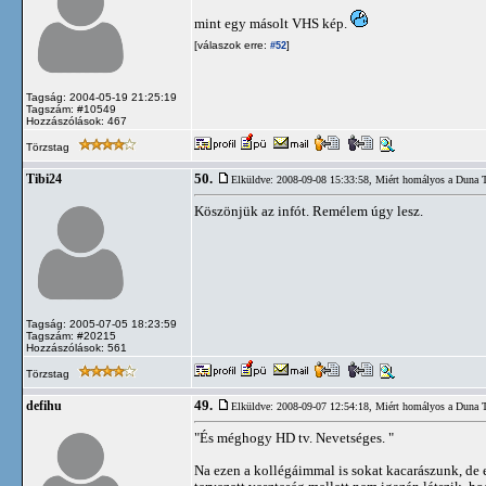
mint egy másolt VHS kép.
[válaszok erre:
]
#52
Tagság: 2004-05-19 21:25:19
Tagszám: #10549
Hozzászólások: 467
Törzstag
50.
Tibi24
Elküldve: 2008-09-08 15:33:58,
Miért homályos a Duna 
Köszönjük az infót. Remélem úgy lesz.
Tagság: 2005-07-05 18:23:59
Tagszám: #20215
Hozzászólások: 561
Törzstag
49.
defihu
Elküldve: 2008-09-07 12:54:18,
Miért homályos a Duna 
"És méghogy HD tv. Nevetséges. "
Na ezen a kollégáimmal is sokat kacarászunk, de 