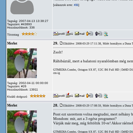
[válaszok erre:
]
#31
Tagság: 2007-04-13 13:38:27
Tagszám: #43893
Hozzászólások: 336
Törzstag
29.
Merlot
Elküldve: 2008-03-29 17:11:38,
Miért homályos a Duna 
Zsolt!
Ráhibáztál, mert a balatoni nyaralómban még nem 
GTMEDIA Combo, Octagon SX 87, U2C B6 Full HD | DrHD D15 | 
cm-ig
Tagság: 2002-04-11 00:00:00
Tagszám: #26
Hozzászólások: 13911
Kiváló dolgozó
28.
Merlot
Elküldve: 2008-03-29 17:08:59,
Miért homályos a Duna 
Pont ezt szerettem volna megtudni, mert néhány ba
Mondom: mit, azt a 3 egész programot?
Várják már meg, míg feltöltik 10-re! Akkor ráérn
GTMEDIA Combo, Octagon SX 87, U2C B6 Full HD | DrHD D15 | 