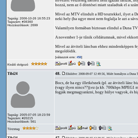
tervezett veszteség mellett nem igazán látszik, ho
hozzá, nem az ő döntései miatt szaladtak el a szá
Mivel az MTV elindult a HD tesztekkel, ilyet a
neki hely (ha ugye most nem foglalja le azt a sávs
Tagság: 2006-10-26 16:55:23
Tagszám: #36360
Hozzászólások: 2699
Valamilyen formában biztosan elindul a Duna TV 
A november 1-je tűnik céldátumnak, mivel ekkor
Mivel az átviteli láncban ehhez mindenképpen fej
megoldódik.
[válaszok erre:
]
#50
Kiváló dolgozó
48.
Tibi24
Elküldve: 2008-09-07 12:49:56,
Miért homályos a Duna 
Bocs, de ha egy illetkésnek (pl. az átviteli lánc 
(vagy ilyen nincs??)) ez (a kb. 700kbps MPEG1 m
fogják megmagyarázni, hogy hülye vagyok, és higg
Tagság: 2005-07-05 18:23:59
Tagszám: #20215
Hozzászólások: 561
Törzstag