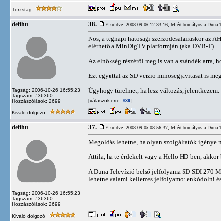
Törzstag
38.
defihu
Elküldve: 2008-09-06 12:33:16,
Miért homályos a Duna 
Nos, a tegnapi hatósági szerződésaláíráskor az 
elérhető a MinDigTV platformján (aka DVB-T).
Az elnökség részéről meg is van a szándék arra, 
Ezt egyúttal az SD verzió minőségjavítását is meg
Úgyhogy türelmet, ha lesz változás, jelentkezem.
Tagság: 2006-10-26 16:55:23
Tagszám: #36360
[válaszok erre:
]
Hozzászólások: 2699
#39
Kiváló dolgozó
37.
defihu
Elküldve: 2008-09-05 08:56:37,
Miért homályos a Duna 
Megoldás lehetne, ha olyan szolgáltatók igénye 
Attila, ha te érdekelt vagy a Hello HD-ben, akkor 
A Duna Televízió belső jelfolyama SD-SDI 270 Mbp
lehetne valami kellemes jelfolyamot enkódolni és 
Tagság: 2006-10-26 16:55:23
Tagszám: #36360
Hozzászólások: 2699
Kiváló dolgozó