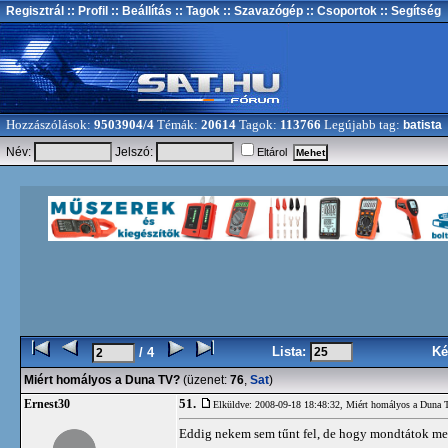
Regisztrál
:: Profil
:: Beállítás
:: Tagok
:: Szavazógép
:: Csoportok
:: Segítség
Hozzászólások:
9503904/4
Témák:
20614
Tagok:
113766
Legújabb tag:
batista
Név:
Jelszó:
Eltárol
Lista:
Ké
/ 4
Miért homályos a Duna TV?
(üzenet:
76
,
Sat
)
51.
Ernest30
Elküldve: 2008-09-18 18:48:32,
Miért homályos a Duna 
Eddig nekem sem tűnt fel, de hogy mondtátok megn