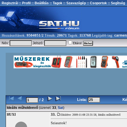
Regisztrál
:: Profil
:: Beállítás
:: Tagok
:: Szavazógép
:: Csoportok
:: Segítség
Hozzászólások:
9504051/2
Témák:
20671
Tagok:
113768
Legújabb tag:
carmen
Név:
Jelszó:
Eltárol
Lista:
Ké
/ 2
Ideális műholdvevő
(üzenet:
33
,
Sat
)
33.
HUXI
Elküldve: 2009-11-08 23:31:58,
Ideális műholdvevő
Sziasztok!