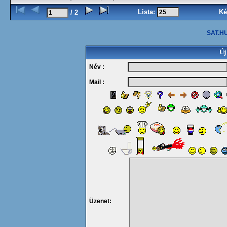
Lista:
Ké
/ 2
SAT.HU
Új
Név :
Mail :
Üzenet: