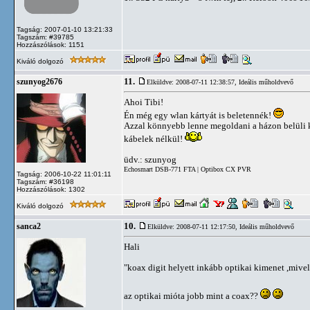
Tagság: 2007-01-10 13:21:33
Tagszám: #39785
Hozzászólások: 1151
Kiváló dolgozó
11.
szunyog2676
Elküldve: 2008-07-11 12:38:57,
Ideális műholdvevő
Ahoi Tibi!
Én még egy wlan kártyát is beletennék!
Azzal könnyebb lenne megoldani a házon belüli k
kábelek nélkül!
üdv.: szunyog
Echosmart DSB-771 FTA | Optibox CX PVR
Tagság: 2006-10-22 11:01:11
Tagszám: #36198
Hozzászólások: 1302
Kiváló dolgozó
10.
sanca2
Elküldve: 2008-07-11 12:17:50,
Ideális műholdvevő
Hali
"koax digit helyett inkább optikai kimenet ,mivel
az optikai mióta jobb mint a coax??