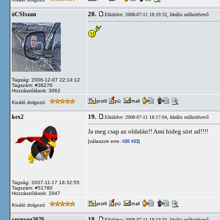
20.
öCSIszan
Elküldve: 2008-07-11 18:19:32,
Ideális műholdvevő
Tagság: 2006-12-07 22:14:12
Tagszám: #38276
Hozzászólások: 3062
Kiváló dolgozó
19.
kex2
Elküldve: 2008-07-11 18:17:04,
Ideális műholdvevő
Ja meg csap az oldalán!! Ami hideg sört ad!!!!
[válaszok erre:
]
#20
#23
Tagság: 2007-11-17 18:32:55
Tagszám: #51780
Hozzászólások: 2947
Kiváló dolgozó
18.
szunyog2676
Elküldve: 2008-07-11 18:13:33,
Ideális műholdvevő