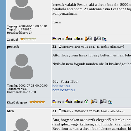
keresek valakit Pesten, aki a dreambox dm 8000ra 
parabola antennara. Az antenna astra-t es thor-t fo
kompenzalnam.
Köszi
Tagság: 2009-10-16 00:46:01
Tagszám: #78675
Hozzászólások: 14
Zöldfülű
32.
postatib
Elküldve: 2008-09-15 18:17:43,
Ideális műholdvevő
Attól, hogy nem linux fut egy beltérin és nem lehe
Nyilván nem fogunk minden ide írt kívánságot beé
üdv: Posta Tibor
bolt.sat.hu
Tagság: 2002-07-23 00:00:00
Tagszám: #147
hoteltv.sat.hu
Hozzászólások: 1220
Kiváló dolgozó
31.
MrX
Elküldve: 2008-09-15 07:33:46,
Ideális műholdvevő
Arra, hogy sokan azt hiszik elegendő telerakni h
(lásd ipbox vagy kathrein, ahol mindenki enigma2-
Bevallom nekem a dreambox lehetne az etalon, his