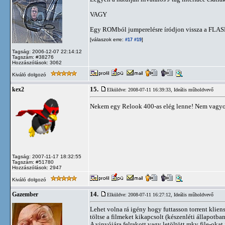
VAGY
Egy ROMból jumperelésre íródjon vissza a FLASH
[válaszok erre:
]
#17
#19
Tagság: 2006-12-07 22:14:12
Tagszám: #38276
Hozzászólások: 3062
Kiváló dolgozó
15.
kex2
Elküldve: 2008-07-11 16:39:33,
Ideális műholdvevő
Nekem egy Relook 400-as elég lenne! Nem vagyo
Tagság: 2007-11-17 18:32:55
Tagszám: #51780
Hozzászólások: 2947
Kiváló dolgozó
14.
Gazember
Elküldve: 2008-07-11 16:27:12,
Ideális műholdvevő
Lehet volna rá igény hogy futtasson torrent kliens
töltse a filmeket kikapcsolt (készenléti állapotban
A vinyójára felrakott vagy letöltött mkv file-okat j