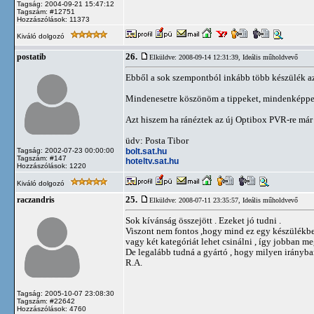
Tagság: 2004-09-21 15:47:12
Tagszám: #12751
Hozzászólások: 11373
Kiváló dolgozó
26.
postatib
Elküldve: 2008-09-14 12:31:39,
Ideális műholdvevő
Ebből a sok szempontból inkább több készülék az,
Mindenesetre köszönöm a tippeket, mindenképpen
Azt hiszem ha ránéztek az új Optibox PVR-re már 
üdv: Posta Tibor
bolt.sat.hu
Tagság: 2002-07-23 00:00:00
Tagszám: #147
hoteltv.sat.hu
Hozzászólások: 1220
Kiváló dolgozó
25.
raczandris
Elküldve: 2008-07-11 23:35:57,
Ideális műholdvevő
Sok kívánság összejött . Ezeket jó tudni .
Viszont nem fontos ,hogy mind ez egy készülékb
vagy két kategóriát lehet csinálni , így jobban me
De legalább tudná a gyártó , hogy milyen irányban
R.A.
Tagság: 2005-10-07 23:08:30
Tagszám: #22642
Hozzászólások: 4760