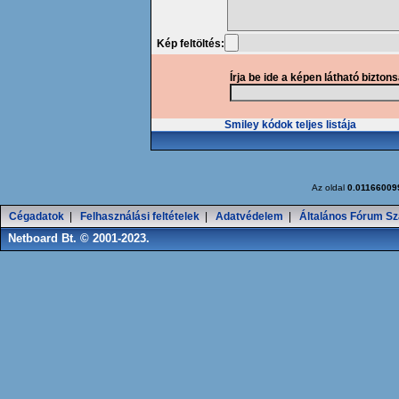
Kép feltöltés:
Írja be ide a képen látható bizton
Smiley kódok teljes listája
Az oldal
0.01166009
Cégadatok
|
Felhasználási feltételek
|
Adatvédelem
|
Általános Fórum Sz
Netboard Bt. © 2001-2023.