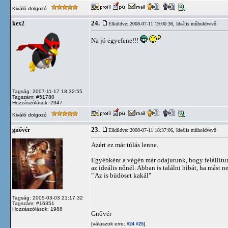
Kiváló dolgozó
24.
kex2
Elküldve: 2008-07-11 19:00:36,
Ideális műholdvevő
Na jó egyefene!!!
Tagság: 2007-11-17 18:32:55
Tagszám: #51780
Hozzászólások: 2947
Kiváló dolgozó
23.
gnővér
Elküldve: 2008-07-11 18:37:06,
Ideális műholdvevő
Azért ez már túlás lenne.
Egyébként a végén már odajutunk, hogy felállítun
az ideális nőnél. Abban is találni hibát, ha mást
" Az is büdöset kakál"
Tagság: 2005-03-03 21:17:32
Tagszám: #16351
Hozzászólások: 1988
Gnővér
[válaszok erre:
]
#24
#25