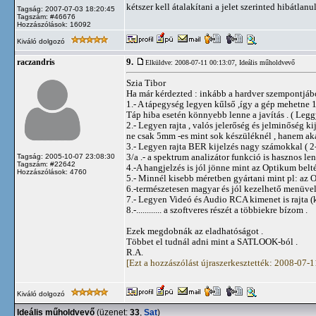
kétszer kell átalakítani a jelet szerinted hibátlanu
Tagság: 2007-07-03 18:20:45
Tagszám: #46676
Hozzászólások: 16092
Kiváló dolgozó
9.
raczandris
Elküldve: 2008-07-11 00:13:07,
Ideális műholdvevő
Szia Tibor
Ha már kérdezted : inkább a hardver szempontjáb
1.- A tápegység legyen kűlső ,így a gép mehetne 1
Táp hiba esetén könnyebb lenne a javítás . ( Leg
2.- Legyen rajta , valós jelerőség és jelminőség kij
ne csak 5mm -es mint sok készüléknél , hanem aká
3.- Legyen rajta BER kijelzés nagy számokkal ( 2
3/a .- a spektrum analizátor funkció is hasznos le
Tagság: 2005-10-07 23:08:30
Tagszám: #22642
4.-A hangjelzés is jól jönne mint az Optikum belté
Hozzászólások: 4760
5.- Minnél kisebb méretben gyártani mint pl: az 
6.-természetesen magyar és jól kezelhető menüvel
7.- Legyen Videó és Audio RCA kimenet is rajta (k
8.-............ a szoftveres részét a többiekre bízom .
Ezek megdobnák az eladhatóságot .
Többet el tudnál adni mint a SATLOOK-ból .
R.A.
[Ezt a hozzászólást újraszerkesztették: 2008-07-
Kiváló dolgozó
Ideális műholdvevő
(üzenet:
33
,
Sat
)