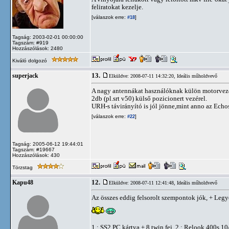
feliratokat kezelje.
[válaszok erre:
]
#18
Tagság: 2003-02-01 00:00:00
Tagszám: #919
Hozzászólások: 2480
Kiváló dolgozó
13.
superjack
Elküldve: 2008-07-11 14:32:20,
Ideális műholdvevő
A nagy antennákat használóknak külön motorvezér
2db (pl.srt v50) külső pozicionert vezérel.
URH-s távirányító is jól jönne,mint anno az Echos
[válaszok erre:
]
#22
Tagság: 2005-06-12 19:44:01
Tagszám: #19667
Hozzászólások: 430
Törzstag
12.
Kapu48
Elküldve: 2008-07-11 12:41:48,
Ideális műholdvevő
Az összes eddig felsorolt szempontok jók, + Le
1.: SS2 PC kártya + 8 twin fej, 2.: Relook 400s 1