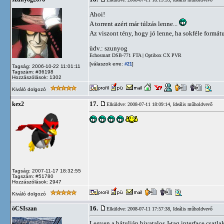
Ahoi!
A torrent azért már túlzás lenne...
Az viszont tény, hogy jó lenne, ha sokféle formá
üdv.: szunyog
Echosmart DSB-771 FTA | Optibox CX PVR
[válaszok erre:
]
#21
Tagság: 2006-10-22 11:01:11
Tagszám: #36198
Hozzászólások: 1302
Kiváló dolgozó
17.
kex2
Elküldve: 2008-07-11 18:09:14,
Ideális műholdvevő
Tagság: 2007-11-17 18:32:55
Tagszám: #51780
Hozzászólások: 2947
Kiváló dolgozó
16.
öCSIszan
Elküldve: 2008-07-11 17:57:38,
Ideális műholdvevő
Legyen a hátulján hivatalos J-tag interface csatla