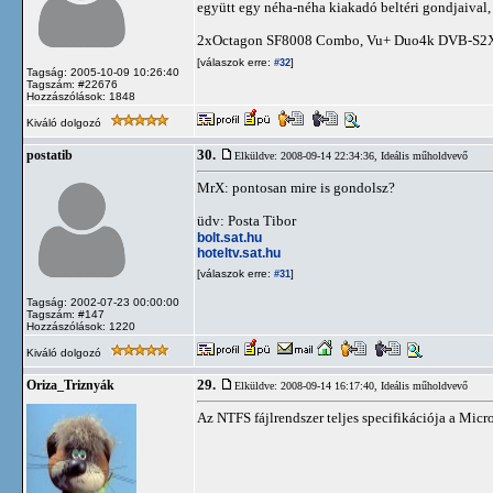
együtt egy néha-néha kiakadó beltéri gondjaival,
2xOctagon SF8008 Combo, Vu+ Duo4k DVB-S2
[válaszok erre:
]
#32
Tagság: 2005-10-09 10:26:40
Tagszám: #22676
Hozzászólások: 1848
Kiváló dolgozó
30.
postatib
Elküldve: 2008-09-14 22:34:36,
Ideális műholdvevő
MrX: pontosan mire is gondolsz?
üdv: Posta Tibor
bolt.sat.hu
hoteltv.sat.hu
[válaszok erre:
]
#31
Tagság: 2002-07-23 00:00:00
Tagszám: #147
Hozzászólások: 1220
Kiváló dolgozó
29.
Oriza_Triznyák
Elküldve: 2008-09-14 16:17:40,
Ideális műholdvevő
Az NTFS fájlrendszer teljes specifikációja a Micr