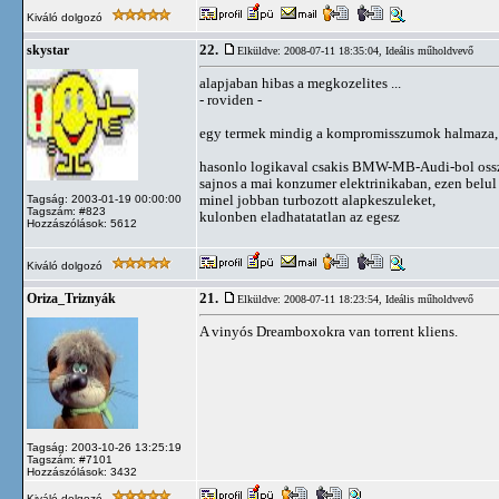
Kiváló dolgozó
22.
skystar
Elküldve: 2008-07-11 18:35:04,
Ideális műholdvevő
alapjaban hibas a megkozelites ...
- roviden -
egy termek mindig a kompromisszumok halmaza, go
hasonlo logikaval csakis BMW-MB-Audi-bol ossze
sajnos a mai konzumer elektrinikaban, ezen belul
minel jobban turbozott alapkeszuleket,
Tagság: 2003-01-19 00:00:00
Tagszám: #823
kulonben eladhatatatlan az egesz
Hozzászólások: 5612
Kiváló dolgozó
21.
Oriza_Triznyák
Elküldve: 2008-07-11 18:23:54,
Ideális műholdvevő
A vinyós Dreamboxokra van torrent kliens.
Tagság: 2003-10-26 13:25:19
Tagszám: #7101
Hozzászólások: 3432
Kiváló dolgozó