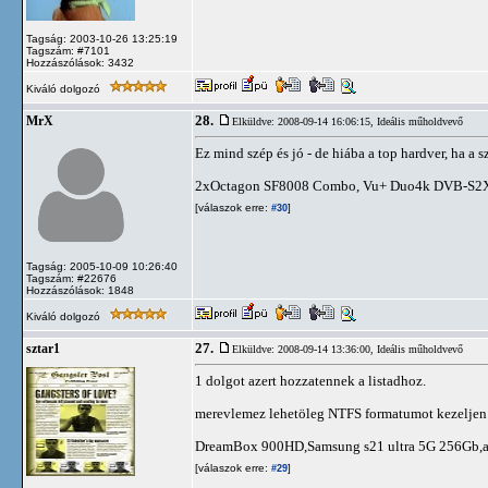
Tagság: 2003-10-26 13:25:19
Tagszám: #7101
Hozzászólások: 3432
Kiváló dolgozó
28.
MrX
Elküldve: 2008-09-14 16:06:15,
Ideális műholdvevő
Ez mind szép és jó - de hiába a top hardver, ha a
2xOctagon SF8008 Combo, Vu+ Duo4k DVB-S2
[válaszok erre:
]
#30
Tagság: 2005-10-09 10:26:40
Tagszám: #22676
Hozzászólások: 1848
Kiváló dolgozó
27.
sztar1
Elküldve: 2008-09-14 13:36:00,
Ideális műholdvevő
1 dolgot azert hozzatennek a listadhoz.
merevlemez lehetöleg NTFS formatumot kezeljen 
DreamBox 900HD,Samsung s21 ultra 5G 256Gb,appl
[válaszok erre:
]
#29