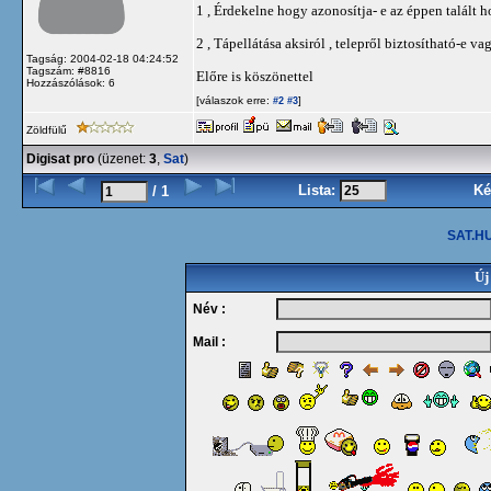
1 , Érdekelne hogy azonosítja- e az éppen talált h
2 , Tápellátása aksiról , telepről biztosítható-e va
Tagság: 2004-02-18 04:24:52
Tagszám: #8816
Előre is köszönettel
Hozzászólások: 6
[válaszok erre:
]
#2
#3
Zöldfülű
Digisat pro
(üzenet:
3
,
Sat
)
Lista:
Ké
/ 1
SAT.HU
Új
Név :
Mail :