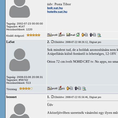
üdv: Posta Tibor
bolt.sat.hu
hoteltv.sat.hu
Tagság: 2002-07-23 00:00:00
Tagszám: #147
Hozzászólások: 1220
Kiváló dolgozó
2.
LaSat
Elküldve: 2008-07-22 08:26:12,
Digisat pro
Sok mindent tud, de a holdak azonosítására nem 
A tápellátás külső forrásról is lehetséges, 12-18V.
Orion 72 cm ívelt NOHD CRT tv. No apps, no sm
Tagság: 2008-03-06 20:08:31
Tagszám: #56742
Hozzászólások: 513
Törzstag
1.
bezonet
Elküldve: 2008-07-22 05:56:46,
Digisat pro
Üdv
A közeljövőben szeretnék vásárolni egy ilyen műs