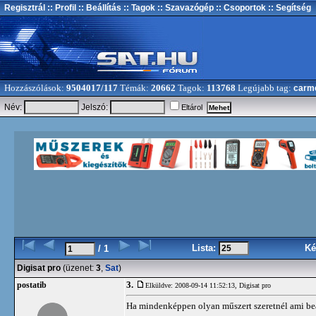
Regisztrál
:: Profil
:: Beállítás
:: Tagok
:: Szavazógép
:: Csoportok
:: Segítség
Hozzászólások:
9504017/117
Témák:
20662
Tagok:
113768
Legújabb tag:
carm
Név:
Jelszó:
Eltárol
Lista:
Ké
/ 1
Digisat pro
(üzenet:
3
,
Sat
)
3.
postatib
Elküldve: 2008-09-14 11:52:13,
Digisat pro
Ha mindenképpen olyan műszert szeretnél ami bea