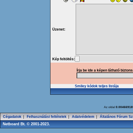
Üzenet:
Kép feltöltés:
Írja be ide a képen látható bizton
Smiley kódok teljes listája
Az oldal
0.00466918
Cégadatok
|
Felhasználási feltételek
|
Adatvédelem
|
Általános Fórum Sz
Netboard Bt. © 2001-2023.