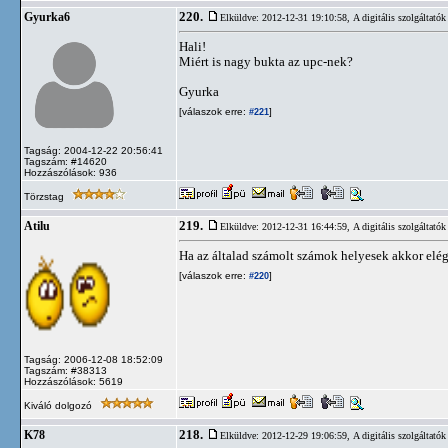
220.
Gyurka6
Elküldve: 2012-12-31 19:10:58,
A digitális szolgáltatók
Hali!
Miért is nagy bukta az upc-nek?
Gyurka
[válaszok erre:
]
#221
Tagság: 2004-12-22 20:56:41
Tagszám: #14620
Hozzászólások: 936
Törzstag
219.
Atilu
Elküldve: 2012-12-31 16:44:59,
A digitális szolgáltatók
Ha az általad számolt számok helyesek akkor elég
[válaszok erre:
]
#220
Tagság: 2006-12-08 18:52:09
Tagszám: #38313
Hozzászólások: 5619
Kiváló dolgozó
218.
K78
Elküldve: 2012-12-29 19:06:59,
A digitális szolgáltatók