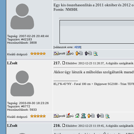
Egy kis összehasonlítás a 2011 október és 2012 o
Forrás: NMHH.
Tagság: 2007-02-26 20:48:44
Tagszám: #42183
Hozzászólások: 3808
[válaszok erre:
]
#219
Kiváló dolgozó
217.
LZsolt
Elküldve: 2012-12-23 11:20:37,
A digitális szolgáltatók
Akkor úgy látszik a műholdas szolgáltatók maradt
---------------------------
85,2°K-45°NY - Faval 100 cm + Digipower SG2100 - Triax TD78
Tagság: 2003-09-30 18:23:26
Tagszám: #6772
Hozzászólások: 5933
Kiváló dolgozó
216.
LZsolt
Elküldve: 2012-12-23 11:19:45,
A digitális szolgáltatók