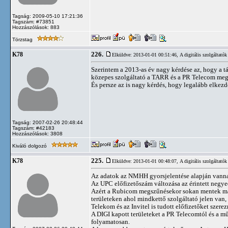
Tagság: 2009-05-10 17:21:36
Tagszám: #73851
Hozzászólások: 883
Törzstag
226.
K78
Elküldve: 2013-01-01 00:51:46,
A digitális szolgáltatók
Szerintem a 2013-as év nagy kérdése az, hogy a tá
közepes szolgáltató a TARR és a PR Telecom megő
És persze az is nagy kérdés, hogy legalább elkezd
Tagság: 2007-02-26 20:48:44
Tagszám: #42183
Hozzászólások: 3808
Kiváló dolgozó
225.
K78
Elküldve: 2013-01-01 00:48:07,
A digitális szolgáltatók
Az adatok az NMHH gyorsjelentése alapján vann
Az UPC előfizetőszám változása az érintett negy
Azért a Rubicom megszűnésekor sokan mentek másho
területeken ahol mindkettő szolgáltató jelen van,
Telekom és az Invitel is tudott előfizetőket szer
A DIGI kapott területeket a PR Telecomtól és a m
folyamatosan.