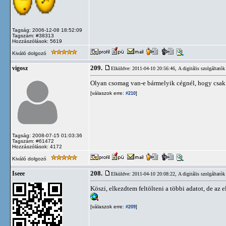
Tagság: 2006-12-08 18:52:09
Tagszám: #38313
Hozzászólások: 5619
Kiváló dolgozó
209.
vigosz
Elküldve: 2011-04-10 20:56:46,
A digitális szolgáltatók
Olyan csomag van-e bármelyik cégnél, hogy csak 
[válaszok erre:
]
#210
Tagság: 2008-07-15 01:03:36
Tagszám: #61472
Hozzászólások: 4172
Kiváló dolgozó
208.
Iseee
Elküldve: 2011-04-10 20:08:22,
A digitális szolgáltatók
Köszi, elkezdtem feltölteni a többi adatot, de az el
[válaszok erre:
]
#209