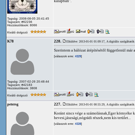
kalapban".
Tagság: 2008-08-05 20:41:45
Tagszám: #62236
Hozzászólások: 8066
Kiváló dolgozó
228.
K78
Elküldve: 2013-01-01 01:09:17,
A digitális szolgáltatók
Szerintem a hálózat átépítésétől függetlenül már
[válaszok erre:
]
#229
Tagság: 2007-02-26 20:48:44
Tagszám: #42183
Hozzászólások: 3808
Kiváló dolgozó
227.
petersg
Elküldve: 2013-01-01 00:55:29,
A digitális szolgáltatók
Koránt sincs vége a számolásnak,Eger környéke k
hevesi,jászsági,nógrádi részek,nem kis terület...
[válaszok erre:
]
#228