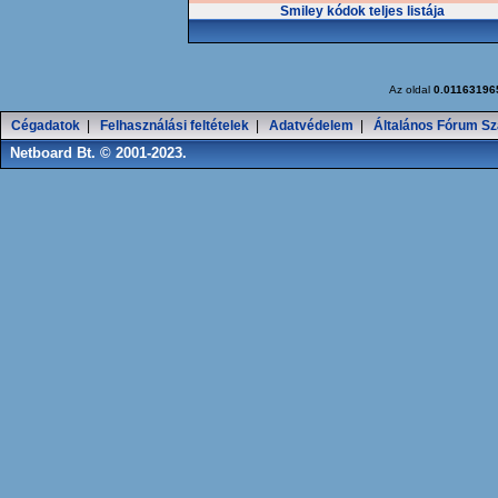
Smiley kódok teljes listája
Az oldal
0.01163196
Cégadatok
|
Felhasználási feltételek
|
Adatvédelem
|
Általános Fórum Sz
Netboard Bt. © 2001-2023.