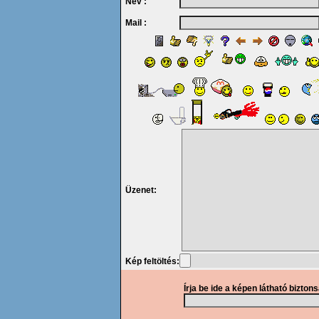
Név :
Mail :
Üzenet:
Kép feltöltés:
Írja be ide a képen látható bizton