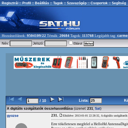
Regisztrál
:: Profil
:: Beállítás
:: Tagok
:: Szavazógép
:: Csoportok
:: Segítség
Hozzászólások:
9504109/22
Témák:
20684
Tagok:
113768
Legújabb tag:
carme
Név:
Jelszó:
Eltárol
Lista:
K
/ 10
A digitális szolgáltatók összehasonlítása
(üzenet:
231
,
Sat
)
231.
gyozse
Elküldve: 2013-01-01 22:28:32,
A digitális szolgáltatók
Erre tökéletesen megfelel a HelloHd AntennaDigit