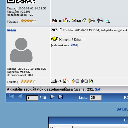
Tagság: 2006-01-02 14:28:52
Tagszám: #25261
Hozzászólások: 729
Törzstag
207.
beam
Elküldve: 2011-04-10 19:55:51,
A digitális szolgáltatók
Korrekt ! Köszi !
[válaszok erre:
]
#208
Tagság: 2008-10-19 18:14:23
Tagszám: #64637
Hozzászólások: 361
Törzstag
A digitális szolgáltatók összehasonlítása
(üzenet:
231
,
Sat
)
Lista:
K
/ 10
SAT.HU
Új