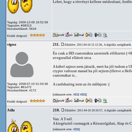
Lehet, hogy a törvényt kellene módosítani, fordít
Tagság: 2006-12-08 18:52:09
Tagszám: #38313
Hozzászólások: 5619
Kiváló dolgozó
211.
vigosz
Elküldve: 2011-04-10 21:12:36,
A digitális szolgáltatók
Én csak a HD csatornákra szeretnék előfizetni (
uvegszallal ellátott utca.
A kábel sajnos nem játszik, mert ha jól tudom a 
crypto valtozat marad ha jól sejtem (illetve a Hel
csatornákat is...
A cardsharing nem az én műfajom :(
Tagság: 2008-07-15 01:03:36
Tagszám: #61472
Hozzászólások: 4172
[válaszok erre:
]
#212
#231
Kiváló dolgozó
210.
Atilu
Elküldve: 2011-04-10 20:59:57,
A digitális szolgáltatók
Van. A T-nél.
A kiegészítő csomagok a Közszolgálati, Alap és 
[válaszok erre:
]
#211