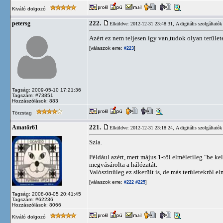
Kiváló dolgozó
222.
petersg
Elküldve: 2012-12-31 23:48:31,
A digitális szolgáltatók
Azért ez nem teljesen így van,tudok olyan területet
[válaszok erre:
]
#223
Tagság: 2009-05-10 17:21:36
Tagszám: #73851
Hozzászólások: 883
Törzstag
221.
Amatőr61
Elküldve: 2012-12-31 23:18:24,
A digitális szolgáltatók
Szia.
Például azért, mert május 1-től elméletileg "be ke
megvásárolta a hálózatát.
Valószínűleg ez sikerült is, de más területekről el
[válaszok erre:
]
#222
#225
Tagság: 2008-08-05 20:41:45
Tagszám: #62236
Hozzászólások: 8066
Kiváló dolgozó