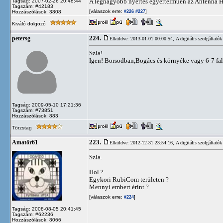
A legnagyobb nyertes egyértelműen az Antenna H
Tagság: 2007-02-26 20:48:44
Tagszám: #42183
[válaszok erre:
]
Hozzászólások: 3808
#226
#227
Kiváló dolgozó
224.
petersg
Elküldve: 2013-01-01 00:00:54,
A digitális szolgáltatók
Szia!
Igen! Borsodban,Bogács és környéke vagy 6-7 fal
Tagság: 2009-05-10 17:21:36
Tagszám: #73851
Hozzászólások: 883
Törzstag
223.
Amatőr61
Elküldve: 2012-12-31 23:54:16,
A digitális szolgáltatók
Szia.
Hol ?
Egykori RubiCom területen ?
Mennyi embert érint ?
[válaszok erre:
]
#224
Tagság: 2008-08-05 20:41:45
Tagszám: #62236
Hozzászólások: 8066