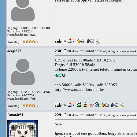
Persze az adóra optikai rálátás szükséges.
Tagság: 2009-09-30 13:19:00
Tagszám: #78214
Hozzászólások: 521
Törzstag
230.
aesgs677
Elküldve: 2013-01-01 10:38:48,
A digitális szolgáltatók
UPC direkt full 100adó+HD 10250ft
Digitv full 5300ft 58adò
THome 22000ft tv internet telefon /minden csoma
adb 5800S , adb 5800sx , adb 2850ST
http://www.oscam-forum.info/
Tagság: 2012-08-01 20:34:56
Tagszám: #107757
Hozzászólások: 708
Törzstag
229.
Amatőr61
Elküldve: 2013-01-01 10:30:35,
A digitális szolgáltatók
Szia.
Igen, én is pont erre gondoltam, hogy akik nem 