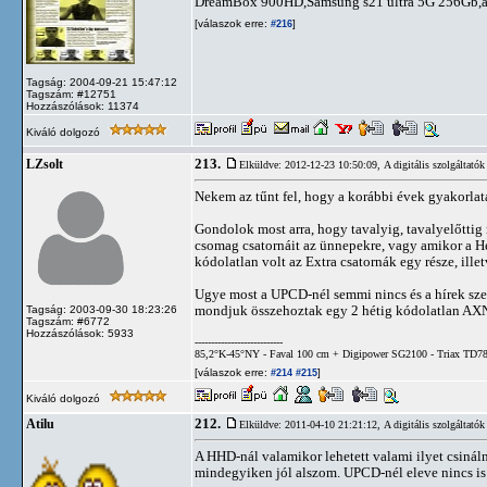
DreamBox 900HD,Samsung s21 ultra 5G 256Gb,appl
[válaszok erre:
]
#216
Tagság: 2004-09-21 15:47:12
Tagszám: #12751
Hozzászólások: 11374
Kiváló dolgozó
213.
LZsolt
Elküldve: 2012-12-23 10:50:09,
A digitális szolgáltatók
Nekem az tűnt fel, hogy a korábbi évek gyakorla
Gondolok most arra, hogy tavalyig, tavalyelőttig
csomag csatornáit az ünnepekre, vagy amikor a He
kódolatlan volt az Extra csatornák egy része, ill
Ugye most a UPCD-nél semmi nincs és a hírek sze
mondjuk összehoztak egy 2 hétig kódolatlan AXN
Tagság: 2003-09-30 18:23:26
Tagszám: #6772
Hozzászólások: 5933
---------------------------
85,2°K-45°NY - Faval 100 cm + Digipower SG2100 - Triax TD78
[válaszok erre:
]
#214
#215
Kiváló dolgozó
212.
Atilu
Elküldve: 2011-04-10 21:21:12,
A digitális szolgáltatók
A HHD-nál valamikor lehetett valami ilyet csinál
mindegyiken jól alszom. UPCD-nél eleve nincs is