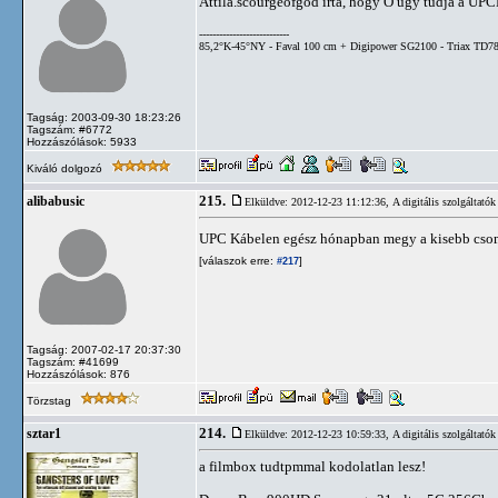
Attila.scourgeofgod írta, hogy Ő úgy tudja a UPC
---------------------------
85,2°K-45°NY - Faval 100 cm + Digipower SG2100 - Triax TD78
Tagság: 2003-09-30 18:23:26
Tagszám: #6772
Hozzászólások: 5933
Kiváló dolgozó
215.
alibabusic
Elküldve: 2012-12-23 11:12:36,
A digitális szolgáltatók
UPC Kábelen egész hónapban megy a kisebb cso
[válaszok erre:
]
#217
Tagság: 2007-02-17 20:37:30
Tagszám: #41699
Hozzászólások: 876
Törzstag
214.
sztar1
Elküldve: 2012-12-23 10:59:33,
A digitális szolgáltatók
a filmbox tudtpmmal kodolatlan lesz!