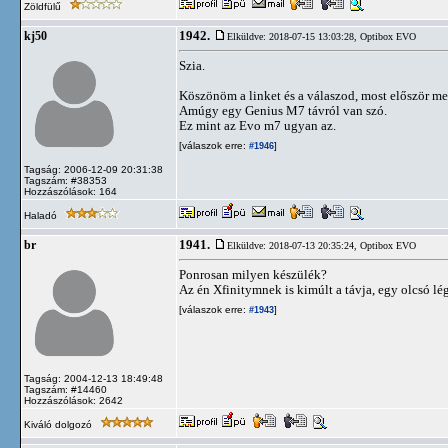
Zöldfülű
1942.
kj50
Elküldve: 2018-07-15 13:03:28,
Optibox EVO
Szia.
Köszönöm a linket és a válaszod, most először me
Amúgy egy Genius M7 távról van szó.
Ez mint az Evo m7 ugyan az.
[válaszok erre:
]
#1946
Tagság: 2006-12-09 20:31:38
Tagszám: #38353
Hozzászólások: 164
Haladó
1941.
br
Elküldve: 2018-07-13 20:35:24,
Optibox EVO
Ponrosan milyen készülék?
Az én Xfinitymnek is kimúlt a távja, egy olcsó lé
[válaszok erre:
]
#1943
Tagság: 2004-12-13 18:49:48
Tagszám: #14460
Hozzászólások: 2642
Kiváló dolgozó