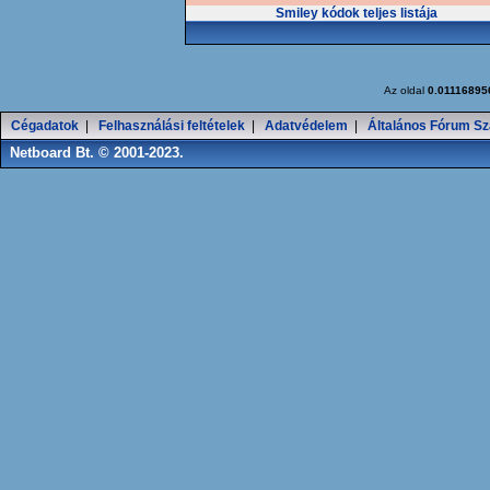
Smiley kódok teljes listája
Az oldal
0.01116895
Cégadatok
|
Felhasználási feltételek
|
Adatvédelem
|
Általános Fórum Sz
Netboard Bt. © 2001-2023.