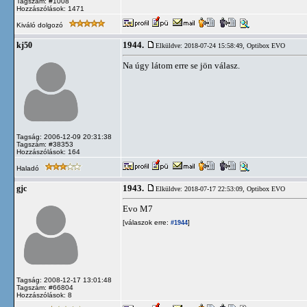
Tagszám: #1008
Hozzászólások: 1471
Kiváló dolgozó
1944.
kj50
Elküldve: 2018-07-24 15:58:49,
Optibox EVO
Na úgy látom erre se jön válasz.
Tagság: 2006-12-09 20:31:38
Tagszám: #38353
Hozzászólások: 164
Haladó
1943.
gjc
Elküldve: 2018-07-17 22:53:09,
Optibox EVO
Evo M7
[válaszok erre:
]
#1944
Tagság: 2008-12-17 13:01:48
Tagszám: #66804
Hozzászólások: 8