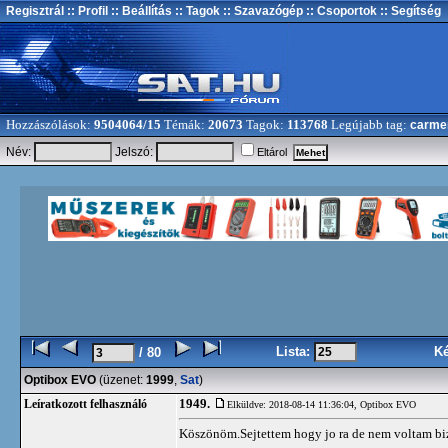
Regisztrál
:: Profil
:: Beállítás
:: Tagok
:: Szavazógép
:: Csoportok
:: Segítség
Hozzászólások:
9504064/15
Témák:
20673
Tagok:
113768
Legújabb tag:
carme
Név:
Jelszó:
Eltárol
Lista:
K
/ 80
Optibox EVO
(üzenet:
1999
,
Sat
)
1949.
Leíratkozott felhasználó
Elküldve: 2018-08-14 11:36:04,
Optibox EVO
Köszönöm.Sejtettem hogy jo ra de nem voltam bi