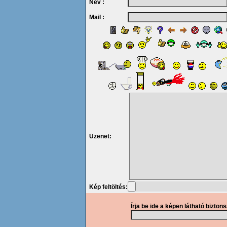
Név :
Mail :
Üzenet:
Kép feltöltés:
Írja be ide a képen látható bizton