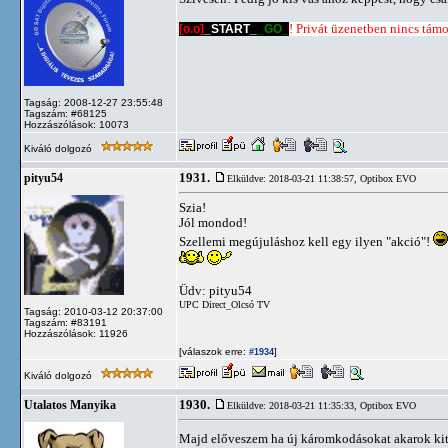
[o.o]
_START_
_GO_
! Privát üzenetben nincs támog
Tagság: 2008-12-27 23:55:48
Tagszám: #68125
Hozzászólások: 10073
Kiváló dolgozó
1931.
pityu54
Elküldve: 2018-03-21 11:38:57,
Optibox EVO
Szia!
Jól mondod!
Szellemi megújuláshoz kell egy ilyen "akció"!
Üdv: pityu54
UPC Direct_Olcsó TV
Tagság: 2010-03-12 20:37:00
Tagszám: #83191
Hozzászólások: 11926
[válaszok erre:
]
#1934
Kiváló dolgozó
1930.
Utalatos Manyika
Elküldve: 2018-03-21 11:35:33,
Optibox EVO
Majd előveszem ha új káromkodásokat akarok kit