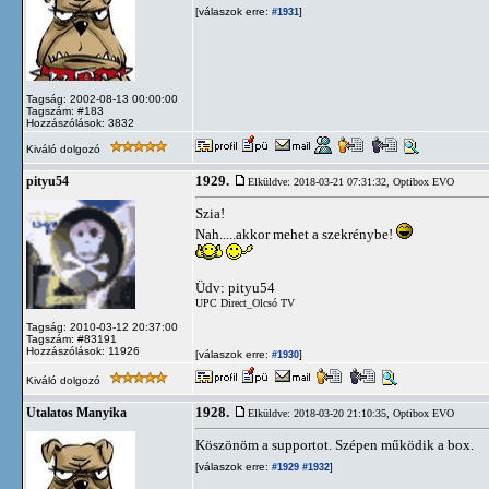
[válaszok erre:
]
#1931
Tagság: 2002-08-13 00:00:00
Tagszám: #183
Hozzászólások: 3832
Kiváló dolgozó
1929.
pityu54
Elküldve: 2018-03-21 07:31:32,
Optibox EVO
Szia!
Nah.....akkor mehet a szekrénybe!
Üdv: pityu54
UPC Direct_Olcsó TV
Tagság: 2010-03-12 20:37:00
Tagszám: #83191
Hozzászólások: 11926
[válaszok erre:
]
#1930
Kiváló dolgozó
1928.
Utalatos Manyika
Elküldve: 2018-03-20 21:10:35,
Optibox EVO
Köszönöm a supportot. Szépen működik a box.
[válaszok erre:
]
#1929
#1932