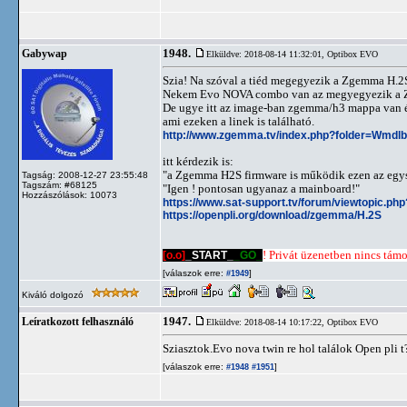
1948.
Gabywap
Elküldve: 2018-08-14 11:32:01,
Optibox EVO
Szia! Na szóval a tiéd megegyezik a Zgemma H.2S
Nekem Evo NOVA combo van az megyegyezik a Zge
De ugye itt az image-ban zgemma/h3 mappa van én
ami ezeken a linek is található.
http://www.zgemma.tv/index.php?folder=Wmd
itt kérdezik is:
"a Zgemma H2S firmware is működik ezen az egy
Tagság: 2008-12-27 23:55:48
Tagszám: #68125
"Igen ! pontosan ugyanaz a mainboard!"
Hozzászólások: 10073
https://www.sat-support.tv/forum/viewtopic.p
https://openpli.org/download/zgemma/H.2S
[o.o]
_START_
_GO_
! Privát üzenetben nincs támog
[válaszok erre:
]
#1949
Kiváló dolgozó
1947.
Leíratkozott felhasználó
Elküldve: 2018-08-14 10:17:22,
Optibox EVO
Sziasztok.Evo nova twin re hol találok Open pli t
[válaszok erre:
]
#1948
#1951