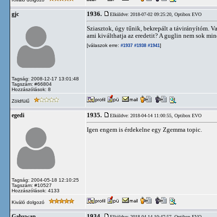
1936.
gjc
Elküldve: 2018-07-02 09:25:20,
Optibox EVO
Sziasztok, úgy tűnik, bekrepált a távirányítóm. V
ami kiválthatja az eredetit? A guglin nem sok min
[válaszok erre:
]
#1937
#1938
#1941
Tagság: 2008-12-17 13:01:48
Tagszám: #66804
Hozzászólások: 8
Zöldfülű
1935.
egedi
Elküldve: 2018-04-14 11:00:55,
Optibox EVO
Igen engem is érdekelne egy Zgemma topic.
Tagság: 2004-05-18 12:10:25
Tagszám: #10527
Hozzászólások: 4133
Kiváló dolgozó
1934.
Gabywap
Elküldve: 2018-04-14 10:47:57,
Optibox EVO