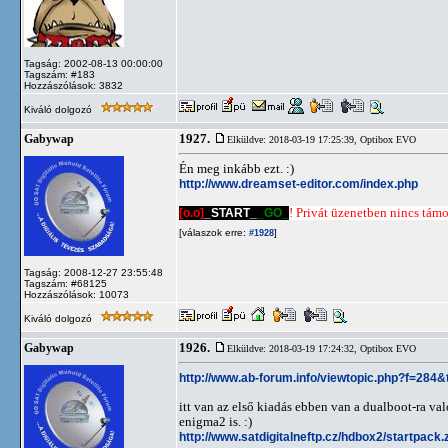
Tagság: 2002-08-13 00:00:00
Tagszám: #183
Hozzászólások: 3832
Kiváló dolgozó
1927.
Gabywap
Elküldve: 2018-03-19 17:25:39,
Optibox EVO
Én meg inkább ezt. :)
http://www.dreamset-editor.com/index.php
[o.o]
_START_
_GO_
! Privát üzenetben nincs támog
[válaszok erre:
]
#1928
Tagság: 2008-12-27 23:55:48
Tagszám: #68125
Hozzászólások: 10073
Kiváló dolgozó
1926.
Gabywap
Elküldve: 2018-03-19 17:24:32,
Optibox EVO
http://www.ab-forum.info/viewtopic.php?f=284
itt van az első kiadás ebben van a dualboot-ra v
enigma2 is. :)
http://www.satdigitalneftp.cz/hdbox2/startpack.