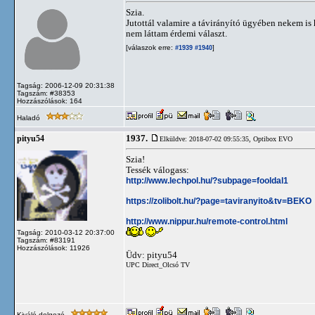
Szia.
Jutottál valamire a távirányító ügyében nekem is
nem láttam érdemi választ.
[válaszok erre:
]
#1939
#1940
Tagság: 2006-12-09 20:31:38
Tagszám: #38353
Hozzászólások: 164
Haladó
1937.
pityu54
Elküldve: 2018-07-02 09:55:35,
Optibox EVO
Szia!
Tessék válogass:
http://www.lechpol.hu/?subpage=fooldal1
https://zolibolt.hu/?page=taviranyito&tv=BEKO
http://www.nippur.hu/remote-control.html
Tagság: 2010-03-12 20:37:00
Tagszám: #83191
Hozzászólások: 11926
Üdv: pityu54
UPC Direct_Olcsó TV
Kiváló dolgozó