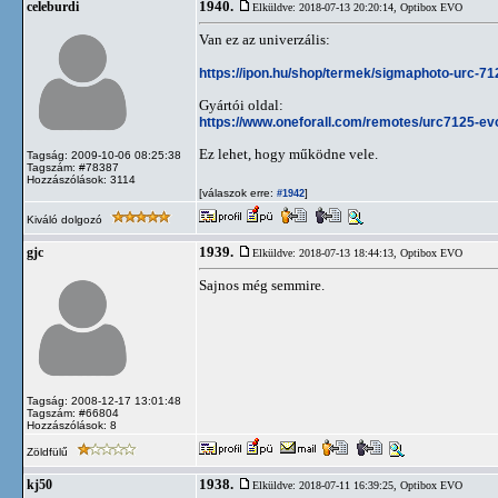
1940.
celeburdi
Elküldve: 2018-07-13 20:20:14,
Optibox EVO
Van ez az univerzális:
https://ipon.hu/shop/termek/sigmaphoto-urc-7
Gyártói oldal:
https://www.oneforall.com/remotes/urc7125-ev
Ez lehet, hogy működne vele.
Tagság: 2009-10-06 08:25:38
Tagszám: #78387
Hozzászólások: 3114
[válaszok erre:
]
#1942
Kiváló dolgozó
1939.
gjc
Elküldve: 2018-07-13 18:44:13,
Optibox EVO
Sajnos még semmire.
Tagság: 2008-12-17 13:01:48
Tagszám: #66804
Hozzászólások: 8
Zöldfülű
1938.
kj50
Elküldve: 2018-07-11 16:39:25,
Optibox EVO