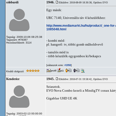
1946.
celeburdi
Elküldve: 2018-08-09 18:30:38,
Optibox EVO
Egy másik:
URC 7140, Univerzális táv 4 készülékhez:
http://www.mediamarkt.hu/hu/product/_one
1085048.html
Tagság: 2009-10-06 08:25:38
Tagszám: #78387
- kombi mód:
Hozzászólások: 3114
pl. hangerő: tv, többi gomb műholdvevő
- tanulós mód is
- több készülék egygombos ki/bekapcs
[válaszok erre:
]
#1950
Kiváló dolgozó
1945.
Kenderice
Elküldve: 2018-07-31 19:58:42,
Optibox EVO
Sziasztok.
EVO Nova Combo kezeli a MindigTV conax kárt
Gigablue UHD UE 4K
Tagság: 2003-02-13 00:00:00