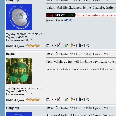
Valaki! Aki illetékes, nem lenne jó ha kiegészit
[o.o]
_START_
_GO_
! Privát üzenetben nincs támog
[válaszok erre:
]
#1935
Tagság: 2008-12-27 23:55:48
Tagszám: #68125
Hozzászólások: 10073
Kiváló dolgozó
1933.
bojsza
Elküldve: 2018-03-21 17:58:21,
Optibox EVO
Igen, valahogy így kell kinéznie egy tiszta, követ
Nincs egyszerűbb dolog a világon, mint egy megoldott probléma. /
Tagság: 2009-06-14 22:18:15
Tagszám: #75364
Hozzászólások: 5737
Kiváló dolgozó
1932.
Gabywap
Elküldve: 2018-03-21 17:01:00,
Optibox EVO
Szivesen! Pedig jó kis vas ahoz képpest, hogy csak