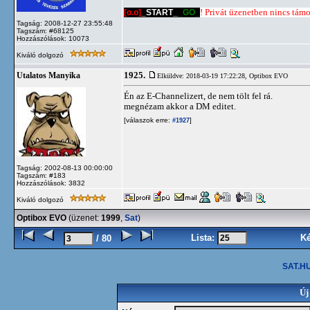
[o.o]
_START_
_GO_
! Privát üzenetben nincs támog
Tagság: 2008-12-27 23:55:48
Tagszám: #68125
Hozzászólások: 10073
Kiváló dolgozó
1925.
Utalatos Manyika
Elküldve: 2018-03-19 17:22:28,
Optibox EVO
Én az E-Channelizert, de nem tölt fel rá.
megnézam akkor a DM editet.
[válaszok erre:
]
#1927
Tagság: 2002-08-13 00:00:00
Tagszám: #183
Hozzászólások: 3832
Kiváló dolgozó
Optibox EVO
(üzenet:
1999
,
Sat
)
Lista:
K
/ 80
SAT.HU
Új