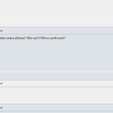
in1
ehet utána állítani? Mit tud 5700-es szoftverrel?
in1
in1