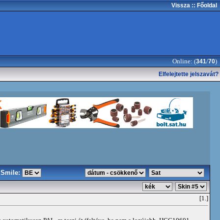
Vissza
:: Főoldal
Online: (
/
)
341
70
Elfelejtette jelszavát?
Smile:
[1.]