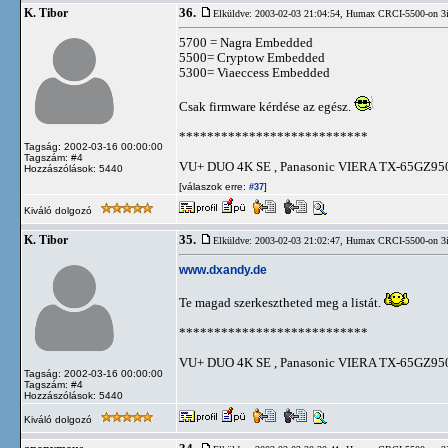
36.
K. Tibor
Elküldve: 2003-02-03 21:04:54,
Humax CRCI-5500-on 3
5700 = Nagra Embedded
5500= Cryptow Embedded
5300= Viaeccess Embedded
Csak firmware kérdése az egész.
***************************
Tagság: 2002-03-16 00:00:00
Tagszám: #4
VU+ DUO 4K SE , Panasonic VIERA TX-65GZ950
Hozzászólások: 5440
[válaszok erre:
]
#37
Kiváló dolgozó
35.
K. Tibor
Elküldve: 2003-02-03 21:02:47,
Humax CRCI-5500-on 3
www.dxandy.de
Te magad szerkesztheted meg a listát.
***************************
VU+ DUO 4K SE , Panasonic VIERA TX-65GZ950
Tagság: 2002-03-16 00:00:00
Tagszám: #4
Hozzászólások: 5440
Kiváló dolgozó