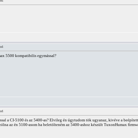
in1
in1
max 5500 kompatibilis egymással?
in1
ssal a CI-5100 és az 5400-as? Elvileg én úgytudom tök ugyanaz, kivéve a beépített
szólna az én 5100-asom ha beletölteném az 5400-ashoz készült TuxonHumax firmw