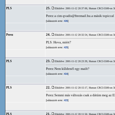
25.
PLS
Elküldve: 2001-11-12 20:37:00,
Humax CRCI-5500-on 3
Perez:a cim
qvadis@freemail.hu.a
másik topiccal 
[válaszok erre:
]
#26
24.
Perez
Elküldve: 2001-11-12 20:32:54,
Humax CRCI-5500-on 3
PLS: Hova, miért?
[válaszok erre:
]
#25
23.
PLS
Elküldve: 2001-11-12 20:23:39,
Humax CRCI-5500-on 3
Perez:Nem kűldenél egy mailt?
[válaszok erre:
]
#24
22.
PLS
Elküldve: 2001-11-12 20:15:17,
Humax CRCI-5500-on 3
Perez:Semmi más változás csak a dátúm meg az EP
[válaszok erre:
]
#23
21.
PLS
Elküldve: 2001-11-12 20:11:50,
Humax CRCI-5500-on 3