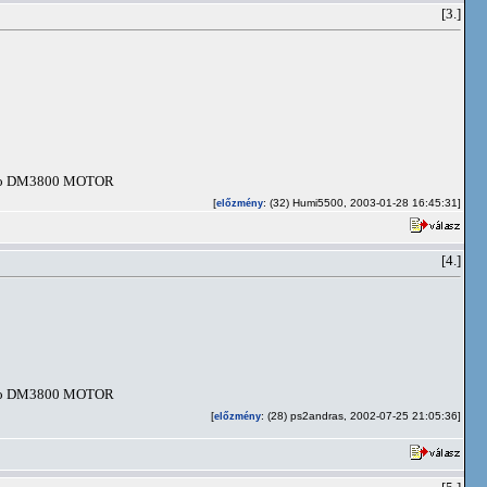
[3.]
miko DM3800 MOTOR
[
: (32) Humi5500, 2003-01-28 16:45:31]
előzmény
[4.]
miko DM3800 MOTOR
[
: (28) ps2andras, 2002-07-25 21:05:36]
előzmény