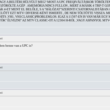
?,VAGY A BELTÉRI HÜLYÜLT MEG? MOST A UPC FREQIVÁLTÁSKOR TÖRÖLTEM
382)TÖRÖLTE A GÉP . AMEMÓRIA NINCS FULLON , MERT A MÁSIK 4 TRP-T
CSAK 4-ET MENT EL BELŐLE, S A "HÁLÓZAT"SZERINTI CSATORNALISTÁBA
ŐTT EZT MTV/ DIVERSE-KÉNT ISMERTE , DE NEM TÖLTÖTTE VISSZA .MIÉR
TS ,VH1, VH1CLASSIC)PROBLEMLOS. IGAZ A 11597-EN IS VAN MÁR EGY
TÖK" ÉLVEZNI" AZ MTV CLASSIC-OT A 12304 H-RÓL ,VAGY ASPANYOL MTV
in1
iben benne van a UPC is?
in1
in1