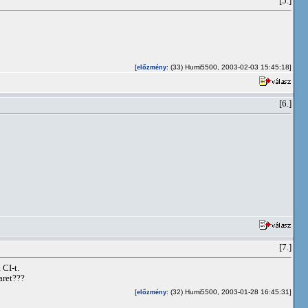
[5.]
[
: (33) Humi5500, 2003-02-03 15:45:18]
előzmény
[6.]
[7.]
 CI-t.
aret???
[
: (32) Humi5500, 2003-01-28 16:45:31]
előzmény