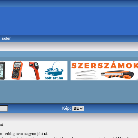
_soler
Kép:
in1
m - eddig nem nagyon jött rá.