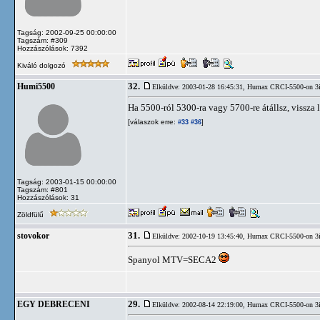
Tagság: 2002-09-25 00:00:00
Tagszám: #309
Hozzászólások: 7392
Kiváló dolgozó
32.
Humi5500
Elküldve: 2003-01-28 16:45:31,
Humax CRCI-5500-on 3
Ha 5500-ról 5300-ra vagy 5700-re átállsz, vissza l
[válaszok erre:
]
#33
#36
Tagság: 2003-01-15 00:00:00
Tagszám: #801
Hozzászólások: 31
Zöldfülű
31.
stovokor
Elküldve: 2002-10-19 13:45:40,
Humax CRCI-5500-on 3
Spanyol MTV=SECA2
29.
EGY DEBRECENI
Elküldve: 2002-08-14 22:19:00,
Humax CRCI-5500-on 3