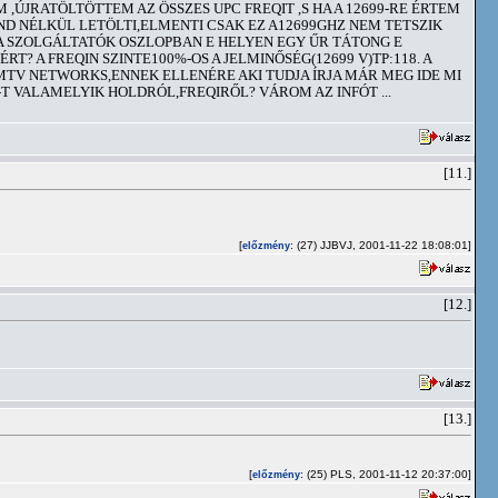
 ,ÚJRATÖLTÖTTEM AZ ÖSSZES UPC FREQIT ,S HA A 12699-RE ÉRTEM
 GOND NÉLKÜL LETÖLTI,ELMENTI CSAK EZ A12699GHZ NEM TETSZIK
N A SZOLGÁLTATÓK OSZLOPBAN E HELYEN EGY ŰR TÁTONG E
T? A FREQIN SZINTE100%-OS A JELMINŐSÉG(12699 V)TP:118. A
 MTV NETWORKS,ENNEK ELLENÉRE AKI TUDJA ÍRJA MÁR MEG IDE MI
-T VALAMELYIK HOLDRÓL,FREQIRŐL? VÁROM AZ INFÓT ...
[11.]
[
: (27) JJBVJ, 2001-11-22 18:08:01]
előzmény
[12.]
[13.]
[
: (25) PLS, 2001-11-12 20:37:00]
előzmény