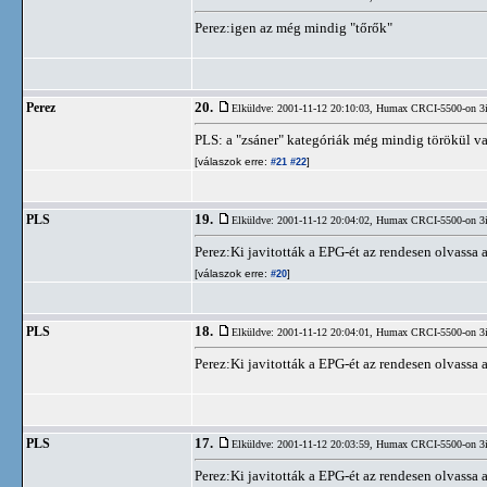
Perez:igen az még mindig "tőrők"
20.
Perez
Elküldve: 2001-11-12 20:10:03,
Humax CRCI-5500-on 3
PLS: a "zsáner" kategóriák még mindig törökül v
[válaszok erre:
]
#21
#22
19.
PLS
Elküldve: 2001-11-12 20:04:02,
Humax CRCI-5500-on 3
Perez:Ki javitották a EPG-ét az rendesen olvassa 
[válaszok erre:
]
#20
18.
PLS
Elküldve: 2001-11-12 20:04:01,
Humax CRCI-5500-on 3
Perez:Ki javitották a EPG-ét az rendesen olvassa 
17.
PLS
Elküldve: 2001-11-12 20:03:59,
Humax CRCI-5500-on 3
Perez:Ki javitották a EPG-ét az rendesen olvassa 