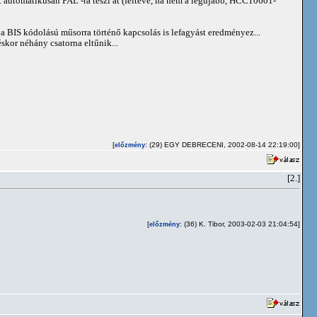
utomatikusan PAL -ra teszi át (feltéve, ha nem a legújabb, HCC10601-
a BIS kódolású műsorra történő kapcsolás is lefagyást eredményez...
kor néhány csatorna eltűnik...
[
: (29) EGY DEBRECENI, 2002-08-14 22:19:00]
előzmény
[2.]
[
: (36) K. Tibor, 2003-02-03 21:04:54]
előzmény