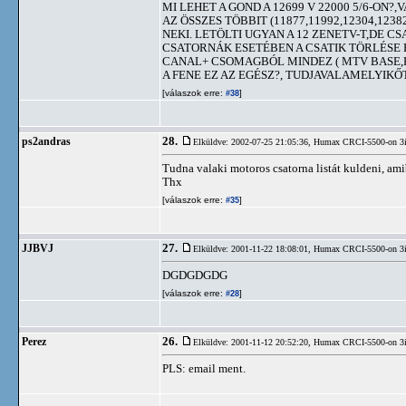
MI LEHET A GOND A 12699 V 22000 5/6-ON
AZ ÖSSZES TÖBBIT (11877,11992,12304,12
NEKI. LETÖLTI UGYAN A 12 ZENETV-T,DE 
CSATORNÁK ESETÉBEN A CSATIK TÖRLÉSE EL
CANAL+ CSOMAGBÓL MINDEZ ( MTV BASE,HI
A FENE EZ AZ EGÉSZ?, TUDJAVALAMELYIKŐ
[válaszok erre:
]
#38
28.
ps2andras
Elküldve: 2002-07-25 21:05:36,
Humax CRCI-5500-on 3
Tudna valaki motoros csatorna listát kuldeni, am
Thx
[válaszok erre:
]
#35
27.
JJBVJ
Elküldve: 2001-11-22 18:08:01,
Humax CRCI-5500-on 3
DGDGDGDG
[válaszok erre:
]
#28
26.
Perez
Elküldve: 2001-11-12 20:52:20,
Humax CRCI-5500-on 3
PLS: email ment.