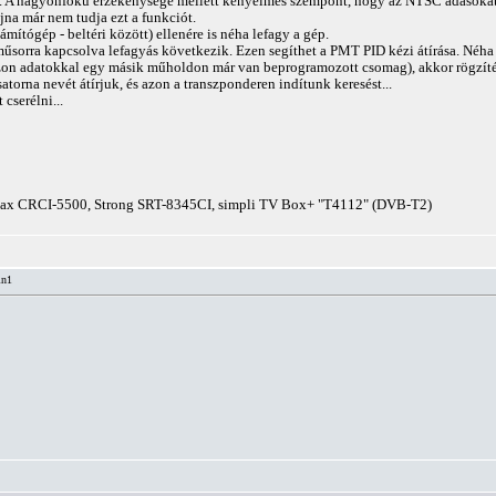
 A nagyonfokú érzékenysége mellett kényelmes szempont, hogy az NTSC adásokat a
ajna már nem tudja ezt a funkciót.
mítógép - beltéri között) ellenére is néha lefagy a gép.
űsorra kapcsolva lefagyás következik. Ezen segíthet a PMT PID kézi átírása. Néha 
zon adatokkal egy másik műholdon már van beprogramozott csomag), akkor rögzítés
atorna nevét átírjuk, és azon a transzponderen indítunk keresést...
cserélni...
ax CRCI-5500, Strong SRT-8345CI, simpli TV Box+ "T4112" (DVB-T2)
in1