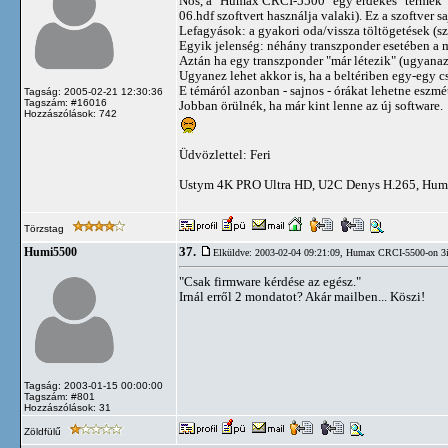
Nos, a "Humax CRCI-5500" egy érdekes "termék".
06.hdf szoftvert használja valaki). Ez a szoftver s
Lefagyások: a gyakori oda/vissza töltögetések (szá
Egyik jelenség: néhány transzponder esetében a m
Aztán ha egy transzponder "már létezik" (ugyana
Ugyanez lehet akkor is, ha a beltériben egy-egy cs
E témáról azonban - sajnos - órákat lehetne eszmét 
Tagság: 2005-02-21 12:30:36
Tagszám: #16016
Jobban örülnék, ha már kint lenne az új software.
Hozzászólások: 742
Üdvözlettel: Feri
Ustym 4K PRO Ultra HD, U2C Denys H.265, Hum
Törzstag
37.
Humi5500
Elküldve: 2003-02-04 09:21:09,
Humax CRCI-5500-on 3
"Csak firmware kérdése az egész."
Irnál erről 2 mondatot? Akár mailben... Köszi!
Tagság: 2003-01-15 00:00:00
Tagszám: #801
Hozzászólások: 31
Zöldfülű