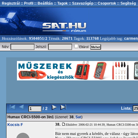
Regisztrál
:: Profil
:: Beállítás
:: Tagok
:: Szavazógép
:: Csoportok
:: Segítség
Hozzászólások:
9504051/2
Témák:
20671
Tagok:
113768
Legújabb tag:
carmen
Név:
Jelszó:
Eltárol
Lista:
/ 2
Humax CRCI-5500-on 3in1
(üzenet:
38
,
Sat
)
38.
Kocsis F
Elküldve: 2006-02-21 10:44:39,
Humax CRCI-5500-on 3
Bár nem mai gyerek a kérdés, de válasz - úgy láto