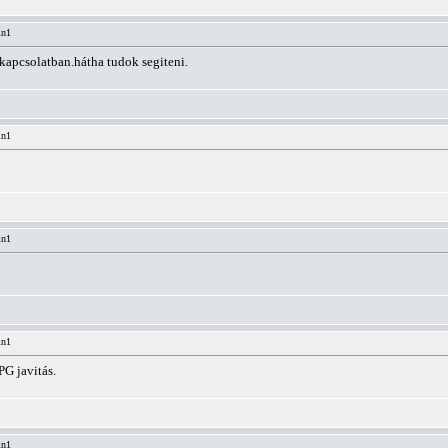
in1
kapcsolatban.hátha tudok segiteni.
in1
in1
in1
G javitás.
in1