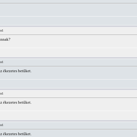
in1
annak?
in1
az ékezetes betűket.
in1
az ékezetes betűket.
in1
az ékezetes betűket.