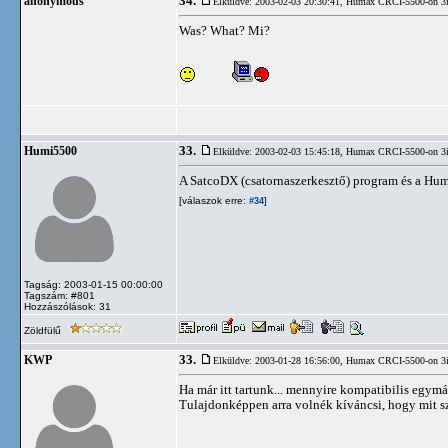
34.
anonymous
Elküldve: 2003-02-03 20:30:41,
Humax CRCI-5500-on 3
Was? What? Mi?
33.
Humi5500
Elküldve: 2003-02-03 15:45:18,
Humax CRCI-5500-on 3
A SatcoDX (csatornaszerkesztő) program és a Hu
[válaszok erre:
]
#34
Tagság: 2003-01-15 00:00:00
Tagszám: #801
Hozzászólások: 31
Zöldfülű
33.
KWP
Elküldve: 2003-01-28 16:56:00,
Humax CRCI-5500-on 3
Ha már itt tartunk... mennyire kompatibilis egymá
Tulajdonképpen arra volnék kíváncsi, hogy mit 