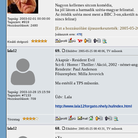
Nagyon kellemes sitcom komédia,
ha jól látom a harmadik széria-magyar felirattal.
Az ötödik széria most ment a BBC 3-on,sikerült 
nincs felirat)
Tagság: 2003-02-01 00:00:00
Tagszám: #919
Hozzászólások: 2480
[Ezt a hozzászólást újraszerkesztették: 2005-05-
[válaszok erre:
]
#79
Kiváló dolgozó
69.
lala12
Elküldve: 2005-05-25 08:48:06,
TV műsorok
A kaptár - Resident Evil
Sci-fi / Horror / Thriller / Akció, 2002 - német-ang
Rendezte: Paul Anderson
Főszerepben: Milla Jovovich
Ma estétől a TPS műsorán.
Tagság: 2003-10-28 15:15:59
Tagszám: #7133
Üdv: Lala
Hozzászólások: 709
http://www.lala12forgato.nhely.hu/index.html
Törzstag
68.
lala12
Elküldve: 2005-05-25 08:43:31,
TV műsorok
xXx