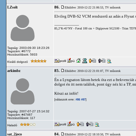
86.
LZsolt
Elküldve: 2010-12-22 21:06:53,
TV műsorok
Elvileg DVB-S2 VCM rendszerű az adás a Flysat s
---------------------------
85,2°K-45°NY - Faval 100 cm + Digipower SG2100 - Triax TD78
Tagság: 2003-09-30 18:23:26
Tagszám: #6772
Hozzászólások: 5933
Kiváló dolgozó
85.
arkimbz
Elküldve: 2010-12-22 21:01:07,
TV műsorok
Én a Lyngsaton látom hetek óta ezt a frekvenciát 
dolgot én itt nem találok, pont úgy néz ki a TP, m
Köszi az infót!
[válaszok erre:
]
#86
#87
Tagság: 2007-07-27 15:14:32
Tagszám: #47467
Hozzászólások: 117
Haladó
84.
sat_2joco
Elküldve: 2010-12-22 18:10:50,
TV műsorok