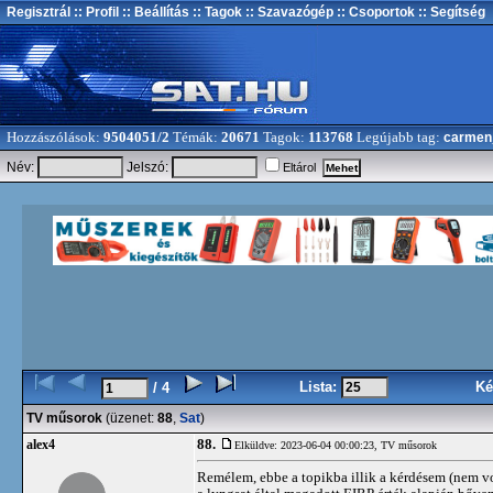
Regisztrál
:: Profil
:: Beállítás
:: Tagok
:: Szavazógép
:: Csoportok
:: Segítség
Hozzászólások:
9504051/2
Témák:
20671
Tagok:
113768
Legújabb tag:
carmen
Név:
Jelszó:
Eltárol
Lista:
Ké
/ 4
TV műsorok
(üzenet:
88
,
Sat
)
88.
alex4
Elküldve: 2023-06-04 00:00:23,
TV műsorok
Remélem, ebbe a topikba illik a kérdésem (nem vo