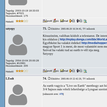
Tagság: 2003-10-19 18:33:03
Tagszám: #7021
Hozzászólások: 175
Haladó
75.
sztyepy
Elküldve: 2005-06-20 16:34:45,
TV műsorok
Kösszönöm, valóban kódolt a telestaron. De inter
kis oldalon (
http://mplay.donga.com/bbcWorld.
Egyébként ha valakit érdekel
http://mediahopper
magyar Sport 1 is ment, de most valamiért nem me
Szóval ha valaki tud az earth tv-ről irja meg.
Sztyepy
Tagság: 2004-10-04 20:00:28
Tagszám: #12991
Hozzászólások: 205
Haladó
74.
LZsolt
Elküldve: 2005-06-19 22:42:20,
TV műsorok
Az earth vagyis a "Live on Earth" merthogy azt 
3/4 Sajnos más vételi lehetősége a Lyngsat szerint
[válaszok erre:
]
#75