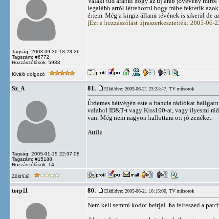
Valaki tud arabul hogy az új arab jövevény miről
legalább arról létrehozni hogy mibe fektetik azok
értem. Még a kirgiz állami tévének is sikerül de 
[Ezt a hozzászólást újraszerkesztették: 2005-06-
Tagság: 2003-09-30 18:23:26
Tagszám: #6772
Hozzászólások: 5933
Kiváló dolgozó
81.
Sz_A
Elküldve: 2005-06-21 23:24:47,
TV műsorok
Érdemes hétvégén este a francia rádiókat hallgatn
valahol ID&T-t vagy Kiss100-at, vagy ilyesmi rád
van. Még nem nagyon hallottam ott jó zenéket.
Attila
Tagság: 2005-01-15 22:07:08
Tagszám: #15188
Hozzászólások: 14
Zöldfülű
80.
torp11
Elküldve: 2005-06-21 10:15:00,
TV műsorok
Nem kell semmi kodot beirjal. ha felteszed a patch