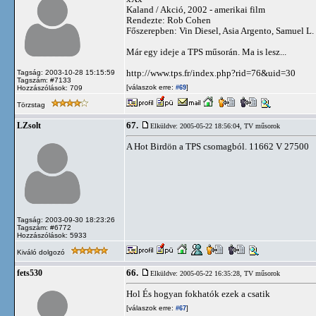
Kaland / Akció, 2002 - amerikai film
Rendezte: Rob Cohen
Főszerepben: Vin Diesel, Asia Argento, Samuel L.
Már egy ideje a TPS műsorán. Ma is lesz...
http://www.tps.fr/index.php?rid=76&uid=30
Tagság: 2003-10-28 15:15:59
Tagszám: #7133
[válaszok erre:
]
Hozzászólások: 709
#69
Törzstag
67.
LZsolt
Elküldve: 2005-05-22 18:56:04,
TV műsorok
A Hot Birdön a TPS csomagból. 11662 V 27500
Tagság: 2003-09-30 18:23:26
Tagszám: #6772
Hozzászólások: 5933
Kiváló dolgozó
66.
fets530
Elküldve: 2005-05-22 16:35:28,
TV műsorok
Hol És hogyan fokhatók ezek a csatik
[válaszok erre:
]
#67