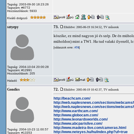
Tagság: 2003-09-30 18:23:26
Tagszám: #6772
Hozzászólások: 5933
Kiváló dolgozó
73.
sztyepy
Elküldve: 2005-06-19 16:34:52,
TV műsorok
köszike, ez mind nagyon jó és szép. De én müho
müholdon) mint a TW1. Ha tud valaki ilyenről, lc
[válaszok erre:
]
#74
Tagság: 2004-10-04 20:00:28
Tagszám: #12991
Hozzászólások: 205
Haladó
72.
Gondics
Elküldve: 2005-06-19 10:42:37,
TV műsorok
http://beachcam.com/
http://web.naplesnews.com/sections/webcams/f
http://web.naplesnews.com/sections/webcams/f
http://www.earthcam.com/
http://www.globocam.com/
http://www.leonardsworlds.com/
http://www.abcparislive.com/
http://www.madeira-live.com/cameras.html
Tagság: 2004-10-23 11:00:57
http://www.neteyes.hu/hu/index.php?uf=true
Tagszám: #13353