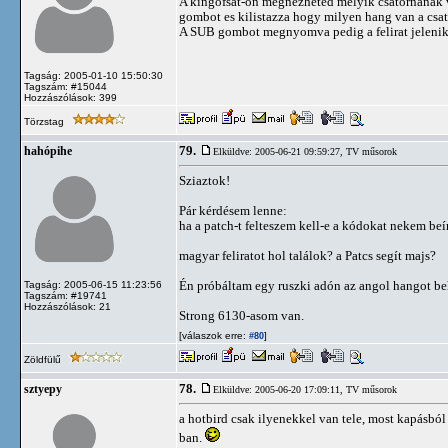
A kingofsat-on megnezheted melyik csatornanak 
gombot es kilistazza hogy milyen hang van a csa
A SUB gombot megnyomva pedig a felirat jelenik
Tagság: 2005-01-10 15:50:30
Tagszám: #15044
Hozzászólások: 399
Törzstag
79.
hahópihe
Elküldve: 2005-06-21 09:59:27,
TV műsorok
Sziaztok!
Pár kérdésem lenne:
ha a patch-t felteszem kell-e a kódokat nekem be
magyar feliratot hol találok? a Patcs segít majs?
Én próbáltam egy ruszki adón az angol hangot beh
Tagság: 2005-06-15 11:23:56
Tagszám: #19741
Hozzászólások: 21
Strong 6130-asom van.
[válaszok erre:
]
#80
Zöldfülű
78.
sztyepy
Elküldve: 2005-06-20 17:09:11,
TV műsorok
a hotbird csak ilyenekkel van tele, most kapásból n
ban.