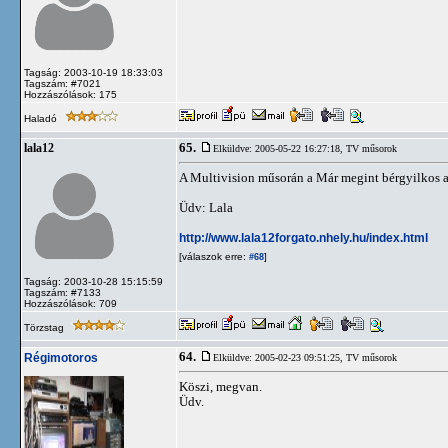
Tagság: 2003-10-19 18:33:03
Tagszám: #7021
Hozzászólások: 175
Haladó
65.
lala12
Elküldve: 2005-05-22 16:27:18,
TV műsorok
A Multivision műsorán a Már megint bérgyilkos 
Üdv: Lala
http://www.lala12forgato.nhely.hu/index.html
[válaszok erre:
]
#68
Tagság: 2003-10-28 15:15:59
Tagszám: #7133
Hozzászólások: 709
Törzstag
64.
Régimotoros
Elküldve: 2005-02-23 09:51:25,
TV műsorok
Köszi, megvan.
Üdv.