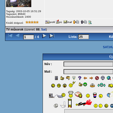
Tagság: 2003-10-05 16:51:29
Tagszám: #6840
Hozzászólások: 2400
Kiváló dolgozó
TV műsorok
(üzenet:
88
,
Sat
)
Lista:
Ké
/ 4
SAT.HU
Új
Név :
Mail :