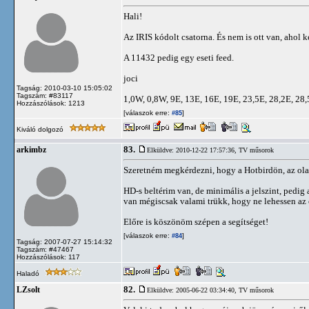
Hali!
Az IRIS kódolt csatorna. És nem is ott van, ahol k
A 11432 pedig egy eseti feed.
joci
Tagság: 2010-03-10 15:05:02
Tagszám: #83117
1,0W, 0,8W, 9E, 13E, 16E, 19E, 23,5E, 28,2E, 28
Hozzászólások: 1213
[válaszok erre:
]
#85
Kiváló dolgozó
83.
arkimbz
Elküldve: 2010-12-22 17:57:36,
TV műsorok
Szeretném megkérdezni, hogy a Hotbirdön, az olas
HD-s beltérim van, de minimális a jelszint, pedi
van mégiscsak valami trükk, hogy ne lehessen az 
Előre is köszönöm szépen a segítséget!
[válaszok erre:
]
#84
Tagság: 2007-07-27 15:14:32
Tagszám: #47467
Hozzászólások: 117
Haladó
82.
LZsolt
Elküldve: 2005-06-22 03:34:40,
TV műsorok