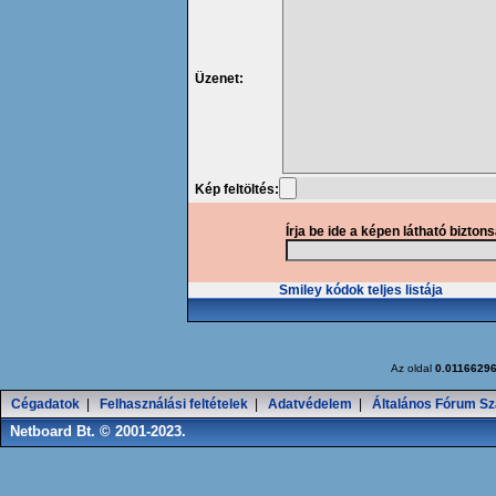
Üzenet:
Kép feltöltés:
Írja be ide a képen látható bizton
Smiley kódok teljes listája
Az oldal
0.0116629
Cégadatok
|
Felhasználási feltételek
|
Adatvédelem
|
Általános Fórum Sz
Netboard Bt. © 2001-2023.