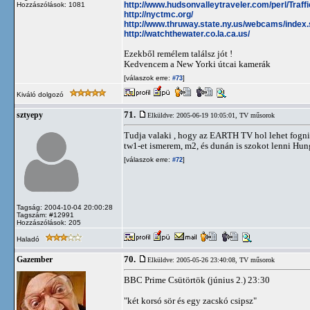
http://www.hudsonvalleytraveler.com/perl/Traf
Hozzászólások: 1081
http://nyctmc.org/
http://www.thruway.state.ny.us/webcams/index
http://watchthewater.co.la.ca.us/
Ezekből remélem találsz jót !
Kedvencem a New Yorki útcai kamerák
[válaszok erre:
]
#73
Kiváló dolgozó
71.
sztyepy
Elküldve: 2005-06-19 10:05:01,
TV műsorok
Tudja valaki , hogy az EARTH TV hol lehet fogni 
tw1-et ismerem, m2, és dunán is szokot lenni Hun
[válaszok erre:
]
#72
Tagság: 2004-10-04 20:00:28
Tagszám: #12991
Hozzászólások: 205
Haladó
70.
Gazember
Elküldve: 2005-05-26 23:40:08,
TV műsorok
BBC Prime Csütörtök (június 2.) 23:30
"két korsó sör és egy zacskó csipsz"