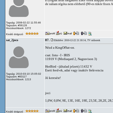
a lyngsat által megadott EIRP érték alapján bőve
de nálam régóta nem elérhető (90-es tükör fixen A
Tagság: 2008-02-22 11:55:46
Tagszám: #56128
Hozzászólások: 1272
Kiváló dolgozó
87.
sat_2joco
Elküldve: 2010-12-22 21:18:14,
TV műsorok
Nézd a KingOfSat-on.
csat. lista - I - IRIS
11919 V (Mediaqard 2, Nagravison 3)
HotBird - (általad jelzett) 11432 V
Eseti feed-ek, adat vagy inaktív frekvencia
Tagság: 2010-03-10 15:05:02
Tagszám: #83117
Jó keresést!
Hozzászólások: 1213
joci
1,0W, 0,8W, 9E, 13E, 16E, 19E, 23,5E, 28,2E, 28
Kiváló dolgozó