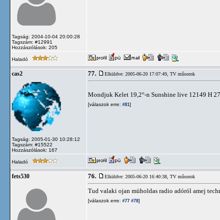
Tagság: 2004-10-04 20:00:28
Tagszám: #12991
Hozzászólások: 205
Haladó
77.
cas2
Elküldve: 2005-06-20 17:07:49,
TV műsorok
Mondjuk Kelet 19,2°-n Sunshine live 12149 H 27
[válaszok erre:
]
#81
Tagság: 2005-01-30 10:28:12
Tagszám: #15522
Hozzászólások: 167
Haladó
76.
fets530
Elküldve: 2005-06-20 16:40:38,
TV műsorok
Tud valaki ojan müholdas radio adóról amej techn
[válaszok erre:
]
#77
#78