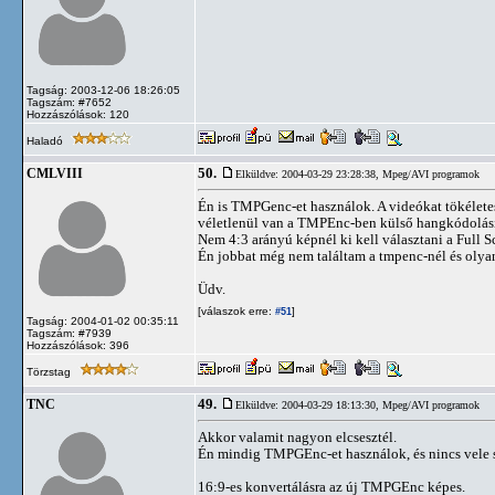
Tagság: 2003-12-06 18:26:05
Tagszám: #7652
Hozzászólások: 120
Haladó
50.
CMLVIII
Elküldve: 2004-03-29 23:28:38,
Mpeg/AVI programok
Én is TMPGenc-et használok. A videókat tökélete
véletlenül van a TMPEnc-ben külső hangkódolási
Nem 4:3 arányú képnél ki kell választani a Full Sc
Én jobbat még nem találtam a tmpenc-nél és olyan
Üdv.
[válaszok erre:
]
#51
Tagság: 2004-01-02 00:35:11
Tagszám: #7939
Hozzászólások: 396
Törzstag
49.
TNC
Elküldve: 2004-03-29 18:13:30,
Mpeg/AVI programok
Akkor valamit nagyon elcsesztél.
Én mindig TMPGEnc-et használok, és nincs vele s
16:9-es konvertálásra az új TMPGEnc képes.