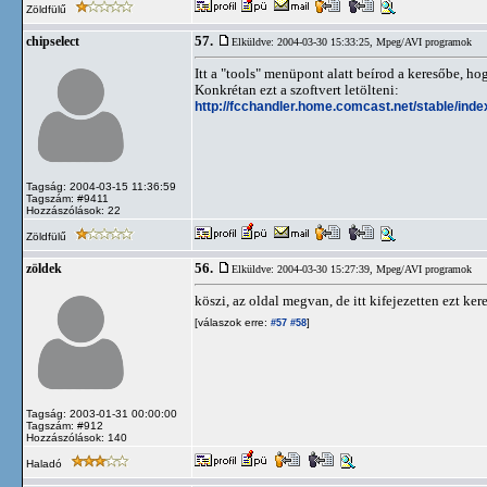
Zöldfülű
57.
chipselect
Elküldve: 2004-03-30 15:33:25,
Mpeg/AVI programok
Itt a "tools" menüpont alatt beírod a keresőbe, hog
Konkrétan ezt a szoftvert letölteni:
http://fcchandler.home.comcast.net/stable/inde
Tagság: 2004-03-15 11:36:59
Tagszám: #9411
Hozzászólások: 22
Zöldfülű
56.
zöldek
Elküldve: 2004-03-30 15:27:39,
Mpeg/AVI programok
köszi, az oldal megvan, de itt kifejezetten ezt 
[válaszok erre:
]
#57
#58
Tagság: 2003-01-31 00:00:00
Tagszám: #912
Hozzászólások: 140
Haladó