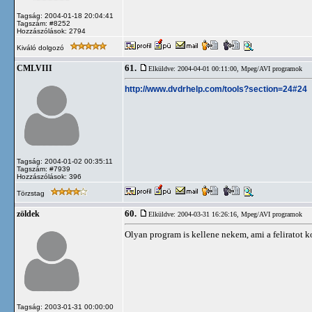
Tagság: 2004-01-18 20:04:41
Tagszám: #8252
Hozzászólások: 2794
Kiváló dolgozó
61.
CMLVIII
Elküldve: 2004-04-01 00:11:00,
Mpeg/AVI programok
http://www.dvdrhelp.com/tools?section=24#24
Tagság: 2004-01-02 00:35:11
Tagszám: #7939
Hozzászólások: 396
Törzstag
60.
zöldek
Elküldve: 2004-03-31 16:26:16,
Mpeg/AVI programok
Olyan program is kellene nekem, ami a feliratot ko
Tagság: 2003-01-31 00:00:00