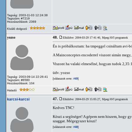
Tagság: 2003-11-03 12:24:38
Tagszám: #7219
Hozzászólások: 2369
Kiváló dolgozó
48.
yozso
Elküldve: 2004-03-29 17:41:40,
Mpeg/AVI programok
Én is próbálkoztam: ha tmpeggel csináltam avi-bó
A Mainconceptes encoderrel viszont simán megy,
Viszont ha valaki elmesélné, hogyan tudok 2,35:
üdv.:yozso
Tagság: 2003-09-14 22:26:41
[válaszok erre:
]
#49
Tagszám: #6580
Hozzászólások: 104
Haladó
47.
karcsi-karcsi
Elküldve: 2004-03-29 15:05:27,
Mpeg/AVI programok
Kedves TNC!
Köszi a segítséget! A gépem nem hiszem, hogy gy
szaggat. Mégegyszer köszi!
[válaszok erre:
]
#48