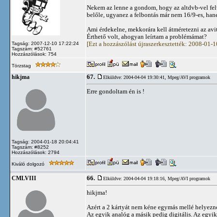
Nekem az lenne a gondom, hogy az altdvb-vel fel
belőle, ugyanez a felbontás már nem 16/9-es, h
Ami érdekelne, mekkorára kell átméretezni az avi
Érthető volt, ahogyan leírtam a problémámat?
[Ezt a hozzászólást újraszerkesztették: 2008-01-
Tagság: 2007-12-10 17:22:24
Tagszám: #52761
Hozzászólások: 754
Törzstag
67.
hikjma
Elküldve: 2004-04-04 19:30:41,
Mpeg/AVI programok
Erre gondoltam én is !
Tagság: 2004-01-18 20:04:41
Tagszám: #8252
Hozzászólások: 2794
Kiváló dolgozó
66.
CMLVIII
Elküldve: 2004-04-04 19:18:16,
Mpeg/AVI programok
hikjma!
Azért a 2 kártyát nem kéne egymás mellé helyezne
Az egyik analóg a másik pedig digitális. Az egyik