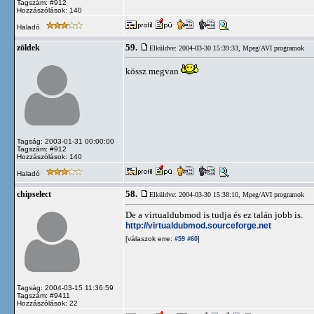
Tagszám: #912
Hozzászólások: 140
Haladó
59.
zöldek
Elküldve: 2004-03-30 15:39:33,
Mpeg/AVI programok
kössz megvan
Tagság: 2003-01-31 00:00:00
Tagszám: #912
Hozzászólások: 140
Haladó
58.
chipselect
Elküldve: 2004-03-30 15:38:10,
Mpeg/AVI programok
De a virtualdubmod is tudja és ez talán jobb is.
http://virtualdubmod.sourceforge.net
[válaszok erre:
]
#59
#60
Tagság: 2004-03-15 11:36:59
Tagszám: #9411
Hozzászólások: 22