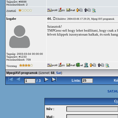
Tagszám: #9696
Hozzászólások: 2
Zöldfülű
44.
kogabe
Elküldve: 2004-03-06 17:29:29,
Mpeg/AVI programok
Sziasztok!
TMPGenc-nél hogy lehet beállítani, hogy csak a h
felvett klippek iszonyatosan halkak, és ezek hang
Tagság: 2003-03-04 00:00:00
Tagszám: #1233
Hozzászólások: 709
Törzstag
Mpeg/AVI programok
(üzenet:
68
,
Sat
)
Lista:
Ké
/ 3
SAT.HU
Új
Név :
Mail :