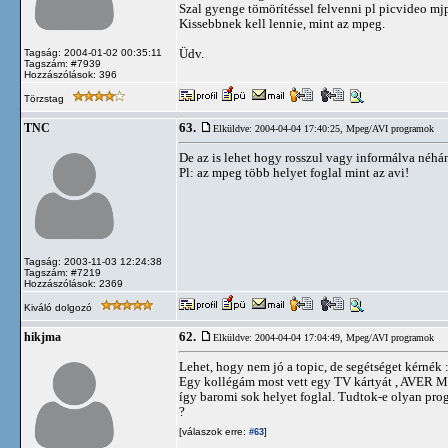
Szal gyenge tömörítéssel felvenni pl picvideo mjp
Kissebbnek kell lennie, mint az mpeg.
Üdv.
Tagság: 2004-01-02 00:35:11
Tagszám: #7939
Hozzászólások: 396
Törzstag
63.
TNC
Elküldve: 2004-04-04 17:40:25,
Mpeg/AVI programok
De az is lehet hogy rosszul vagy informálva néhá
Pl: az mpeg több helyet foglal mint az avi!
Tagság: 2003-11-03 12:24:38
Tagszám: #7219
Hozzászólások: 2369
Kiváló dolgozó
62.
hikjma
Elküldve: 2004-04-04 17:04:49,
Mpeg/AVI programok
Lehet, hogy nem jó a topic, de segétséget kérnék 
Egy kollégám most vett egy TV kártyát , AVER MEDI
így baromi sok helyet foglal. Tudtok-e olyan pr
?
[válaszok erre:
]
#63