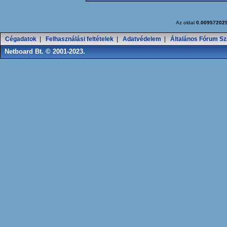
Az oldal
0.00957202
Cégadatok
|
Felhasználási feltételek
|
Adatvédelem
|
Általános Fórum Sz
Netboard Bt. © 2001-2023.