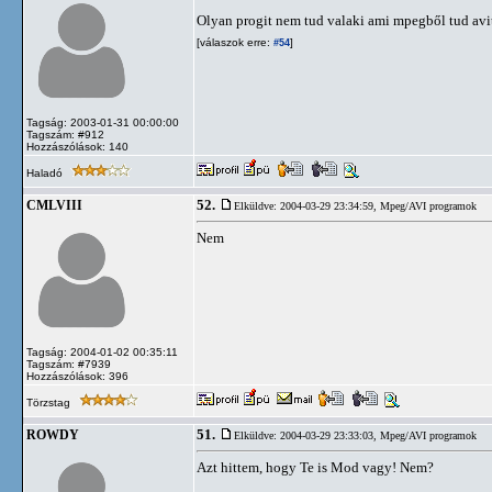
Olyan progit nem tud valaki ami mpegből tud avit
[válaszok erre:
]
#54
Tagság: 2003-01-31 00:00:00
Tagszám: #912
Hozzászólások: 140
Haladó
52.
CMLVIII
Elküldve: 2004-03-29 23:34:59,
Mpeg/AVI programok
Nem
Tagság: 2004-01-02 00:35:11
Tagszám: #7939
Hozzászólások: 396
Törzstag
51.
ROWDY
Elküldve: 2004-03-29 23:33:03,
Mpeg/AVI programok
Azt hittem, hogy Te is Mod vagy! Nem?