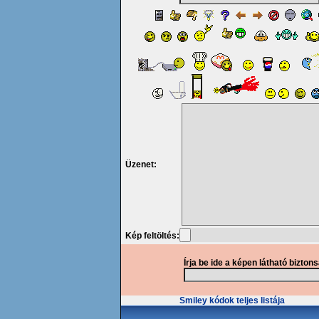
Üzenet:
Kép feltöltés:
Írja be ide a képen látható bizton
Smiley kódok teljes listája