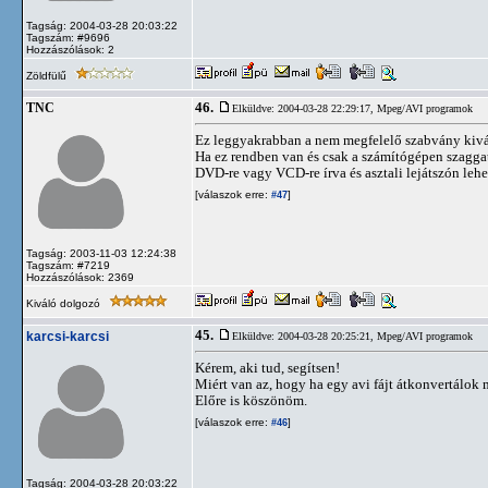
Tagság: 2004-03-28 20:03:22
Tagszám: #9696
Hozzászólások: 2
Zöldfülű
46.
TNC
Elküldve: 2004-03-28 22:29:17,
Mpeg/AVI programok
Ez leggyakrabban a nem megfelelő szabvány kivál
Ha ez rendben van és csak a számítógépen szagga
DVD-re vagy VCD-re írva és asztali lejátszón lehe
[válaszok erre:
]
#47
Tagság: 2003-11-03 12:24:38
Tagszám: #7219
Hozzászólások: 2369
Kiváló dolgozó
45.
karcsi-karcsi
Elküldve: 2004-03-28 20:25:21,
Mpeg/AVI programok
Kérem, aki tud, segítsen!
Miért van az, hogy ha egy avi fájt átkonvertálo
Előre is köszönöm.
[válaszok erre:
]
#46
Tagság: 2004-03-28 20:03:22