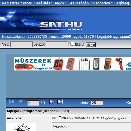
Regisztrál
:: Profil
:: Beállítás
:: Tagok
:: Szavazógép
:: Csoportok
:: Segítség
Hozzászólások:
9503887/35
Témák:
20609
Tagok:
113764
Legújabb tag:
xiang
Név:
Jelszó:
Eltárol
Lista:
Ké
/ 3
Mpeg/AVI programok
(üzenet:
68
,
Sat
)
68.
mekukoki
Elküldve: 2008-01-10 21:11:23,
Mpeg/AVI programok
Sziasztok!