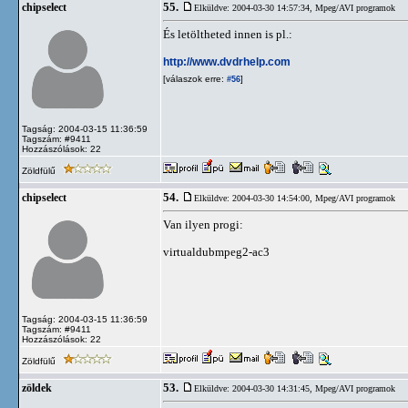
55.
chipselect
Elküldve: 2004-03-30 14:57:34,
Mpeg/AVI programok
És letöltheted innen is pl.:
http://www.dvdrhelp.com
[válaszok erre:
]
#56
Tagság: 2004-03-15 11:36:59
Tagszám: #9411
Hozzászólások: 22
Zöldfülű
54.
chipselect
Elküldve: 2004-03-30 14:54:00,
Mpeg/AVI programok
Van ilyen progi:
virtualdubmpeg2-ac3
Tagság: 2004-03-15 11:36:59
Tagszám: #9411
Hozzászólások: 22
Zöldfülű
53.
zöldek
Elküldve: 2004-03-30 14:31:45,
Mpeg/AVI programok