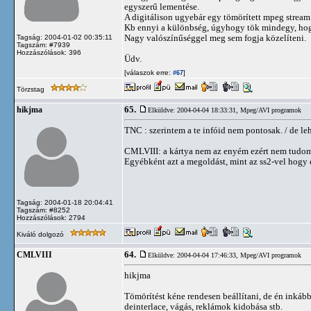
egyszerű lementése.
A digitálison ugyebár egy tömörített mpeg stream j
Kb ennyi a különbség, úgyhogy tök mindegy, hogy
Nagy valószínűséggel meg sem fogja közelíteni.
Tagság: 2004-01-02 00:35:11
Tagszám: #7939
Hozzászólások: 396
Üdv.
[válaszok erre:
]
#67
Törzstag
65.
hikjma
Elküldve: 2004-04-04 18:33:31,
Mpeg/AVI programok
TNC : szerintem a te infóid nem pontosak. / de le
CMLVIII: a kártya nem az enyém ezért nem tudom, 
Egyébként azt a megoldást, mint az ss2-vel hogy 
Tagság: 2004-01-18 20:04:41
Tagszám: #8252
Hozzászólások: 2794
Kiváló dolgozó
64.
CMLVIII
Elküldve: 2004-04-04 17:46:33,
Mpeg/AVI programok
hikjma
Tömörítést kéne rendesen beállítani, de én inkáb
deinterlace, vágás, reklámok kidobása stb.