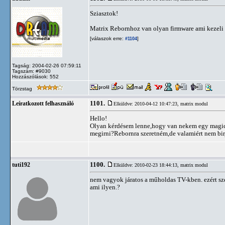
Sziasztok!
Matrix Rebornhoz van olyan firmware ami kezeli 
[válaszok erre:
]
#1104
Tagság: 2004-02-26 07:59:11
Tagszám: #9030
Hozzászólások: 552
Törzstag
1101.
Leíratkozott felhasználó
Elküldve: 2010-04-12 10:47:23,
matrix modul
Hello!
Olyan kérdésem lenne,hogy van nekem egy magic 
megirni?Rebornra szeretném,de valamiért nem birj
1100.
tuti192
Elküldve: 2010-02-23 18:44:13,
matrix modul
nem vagyok járatos a műholdas TV-kben. ezért sz
ami ilyen.?