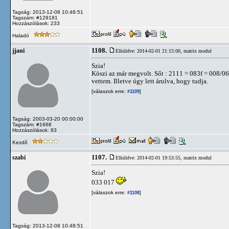
Tagság: 2013-12-08 10:48:51
Tagszám: #129181
Hozzászólások: 233
Haladó
1108.
jjani
Elküldve: 2014-02-01 21:15:00,
matrix modul
Szia!
Köszi az már megvolt. Sőt : 2111 = 083f = 008/06
vettem. Illetve úgy lett árulva, hogy tudja.
[válaszok erre:
]
#1109
Tagság: 2003-03-20 00:00:00
Tagszám: #1668
Hozzászólások: 83
Kezdő
1107.
szabi
Elküldve: 2014-02-01 19:53:55,
matrix modul
Szia!
033 017
[válaszok erre:
]
#1108
Tagság: 2013-12-08 10:48:51