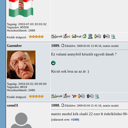
Tagság: 2003-07-03 20:03:32
Tagszám: #5506
Hozzászólások: 1988
Kiváló dolgozó
1089.
Gazember
Elküldve: 2009-02-05 13:46:18,
matrix modul
Ez valami aranyból készült egyedi darab ?
Kicsit sok lesz az az ár :)
Tagság: 2003-02-01 00:00:00
Tagszám: #919
Hozzászólások: 2480
Kiváló dolgozó
1088.
szemi31
Elküldve: 2009-02-04 21:41:18,
matrix modul
matrix modul kék eladó 22 ezer ft érdelklödni 0
[válaszok erre:
]
#1089