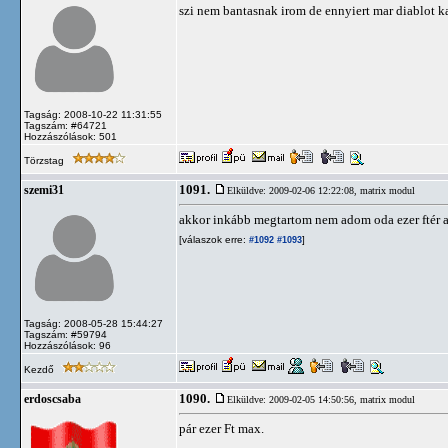
szi nem bantasnak irom de ennyiert mar diablot k
Tagság: 2008-10-22 11:31:55
Tagszám: #64721
Hozzászólások: 501
Törzstag
1091.
szemi31
Elküldve: 2009-02-06 12:22:08,
matrix modul
akkor inkább megtartom nem adom oda ezer ftér ab
[válaszok erre:
]
#1092
#1093
Tagság: 2008-05-28 15:44:27
Tagszám: #59794
Hozzászólások: 96
Kezdő
1090.
erdoscsaba
Elküldve: 2009-02-05 14:50:56,
matrix modul
pár ezer Ft max.