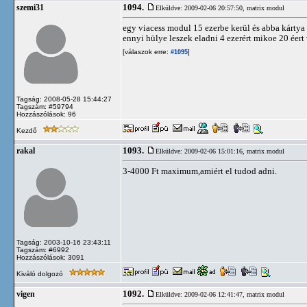
1094.
szemi31
Elküldve: 2009-02-06 20:57:50,
matrix modul
egy viacess modul 15 ezerbe kerül és abba kártya
ennyi hülye leszek eladni 4 ezerért mikoe 20 éert
[válaszok erre:
]
#1095
Tagság: 2008-05-28 15:44:27
Tagszám: #59794
Hozzászólások: 96
Kezdő
1093.
rakal
Elküldve: 2009-02-06 15:01:16,
matrix modul
3-4000 Ft maximum,amiért el tudod adni.
Tagság: 2003-10-16 23:43:11
Tagszám: #6992
Hozzászólások: 3091
Kiváló dolgozó
1092.
vigen
Elküldve: 2009-02-06 12:41:47,
matrix modul