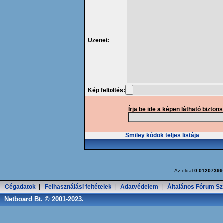
Üzenet:
Kép feltöltés:
Írja be ide a képen látható bizton
Smiley kódok teljes listája
Az oldal
0.01207399
Cégadatok
|
Felhasználási feltételek
|
Adatvédelem
|
Általános Fórum Sz
Netboard Bt. © 2001-2023.