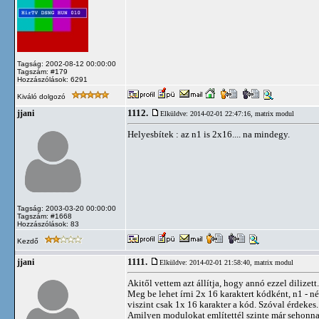
Tagság: 2002-08-12 00:00:00
Tagszám: #179
Hozzászólások: 6291
Kiváló dolgozó
1112.
jjani
Elküldve: 2014-02-01 22:47:16,
matrix modul
Helyesbítek : az n1 is 2x16.... na mindegy.
Tagság: 2003-03-20 00:00:00
Tagszám: #1668
Hozzászólások: 83
Kezdő
1111.
jjani
Elküldve: 2014-02-01 21:58:40,
matrix modul
Akitől vettem azt állítja, hogy annó ezzel dilizett.
Meg be lehet írni 2x 16 karaktert kódként, n1 - né
viszint csak 1x 16 karakter a kód. Szóval érdekes.
Amilyen modulokat említettél szinte már sehonna