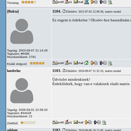
Törzstag
1104.
[Bukta]
Elküldve: 2012-07-02 22:09:38,
matrix modul
Ez engem is érdekelne ! Olcsótv-hez használ
Tagság: 2003-09-07 21:14:26
Tagszám: #6486
Hozzászólások: 2791
Kiváló dolgozó
1103.
landerlac
Elküldve: 2010-09-07 21:32:10,
matrix modul
Üdvözlet mindenkinek!
Érdeklődnék, hogy van-e valakinek eladó matrix
Tagság: 2006-09-01 22:58:20
Tagszám: #34428
Hozzászólások: 21
Zöldfülű
1102.
addam
Elküldve: 2010-06-06 18:13:49,
matrix modul