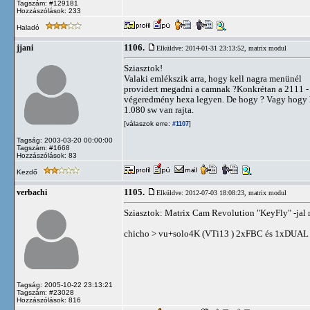
Tagszám: #129181
Hozzászólások: 233
Haladó
1106.
jjani
Elküldve: 2014-01-31 23:13:52,
matrix modul
Sziasztok!
Valaki emlékszik arra, hogy kell nagra menünél
providert megadni a camnak ?Konkrétan a 2111 -
végeredmény hexa legyen. De hogy ? Vagy hogy 
1.080 sw van rajta.
[válaszok erre:
]
#1107
Tagság: 2003-03-20 00:00:00
Tagszám: #1668
Hozzászólások: 83
Kezdő
1105.
verbachi
Elküldve: 2012-07-03 18:08:23,
matrix modul
Sziasztok: Matrix Cam Revolution "KeyFly" -jal 
chicho > vu+solo4K (VTi13 ) 2xFBC és 1xDUAL
Tagság: 2005-10-22 23:13:21
Tagszám: #23028
Hozzászólások: 816