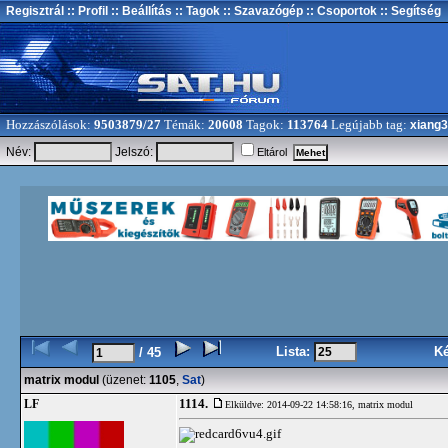
Regisztrál
:: Profil
:: Beállítás
:: Tagok
:: Szavazógép
:: Csoportok
:: Segítség
Hozzászólások:
9503879/27
Témák:
20608
Tagok:
113764
Legújabb tag:
xiang
Név:
Jelszó:
Eltárol
Lista:
K
/ 45
matrix modul
(üzenet:
1105
,
Sat
)
1114.
LF
Elküldve: 2014-09-22 14:58:16,
matrix modul