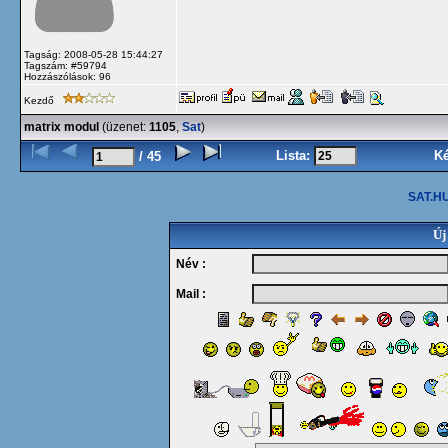
Tagság: 2008-05-28 15:44:27
Tagszám: #59794
Hozzászólások: 96
Kezdő
matrix modul
(üzenet:
1105
,
Sat
)
Lista:
K
/ 45
SAT.HU
Új
Név :
Mail :