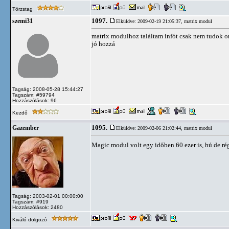
Törzstag
1097.
szemi31
Elküldve: 2009-02-19 21:05:37,
matrix modul
matrix modulhoz találtam infót csak nem tudok oro
jó hozzá
Tagság: 2008-05-28 15:44:27
Tagszám: #59794
Hozzászólások: 96
Kezdő
1095.
Gazember
Elküldve: 2009-02-06 21:02:44,
matrix modul
Magic modul volt egy időben 60 ezer is, hú de ré
Tagság: 2003-02-01 00:00:00
Tagszám: #919
Hozzászólások: 2480
Kiváló dolgozó