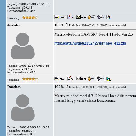
Tagság: 2008-05-08 20:51:35
Tagszám: #59143
Hozzászólások: 356
Törzstag
1099.
doulabs
Elküldve: 2010-02-01 21:36:07,
matrix modul
Matrix -Reborn CAM SR4 Neo 4.11 add Via 2.6
http://data.hu/get/2152427/sr4neo_411.zip
Tagság: 2009-11-14 09:08:55
Tagszám: #79707
Hozzászólások: 416
Törzstag
1098.
Darabos
Elküldve: 2009-08-14 19:07:30,
matrix modul
Matrix reladed modul 312 binnel ha a dilit nezem v
masnal is igy van?valaszt koszonom.
Tagság: 2007-12-03 18:13:01
Tagszám: #52500
Hozzászólások: 309