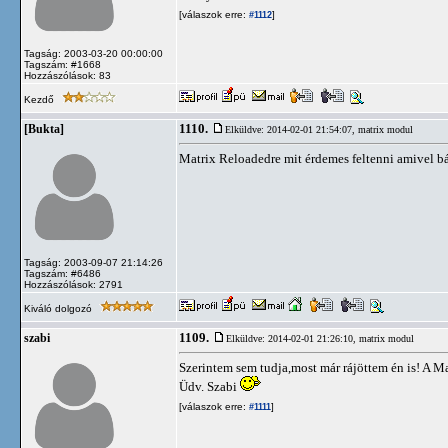
[válaszok erre:
]
#1112
Tagság: 2003-03-20 00:00:00
Tagszám: #1668
Hozzászólások: 83
Kezdő
1110.
[Bukta]
Elküldve: 2014-02-01 21:54:07,
matrix modul
Matrix Reloadedre mit érdemes feltenni amivel bá
Tagság: 2003-09-07 21:14:26
Tagszám: #6486
Hozzászólások: 2791
Kiváló dolgozó
1109.
szabi
Elküldve: 2014-02-01 21:26:10,
matrix modul
Szerintem sem tudja,most már rájöttem én is! A Ma
Üdv. Szabi
[válaszok erre:
]
#1111