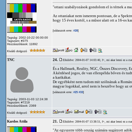
"ottani szabályozások gondolom el is térnek a ma
Az ottaniakat nem ismerem pontosan, de a Spektru
hogy 15 éves kortól, s a műsor alatt ott a 16-os ka
[válaszok erre:
]
#28
Tagság: 2002-10-22 00:00:00
Tagszám: #375
Hozzászólások: 11892
Kiváló dolgozó
24.
TNC
Elküldve: 2004-01-07 14:03:40,
f+, mi akar lenni ez a csa
És a Hallmark, Reality, NGC, Összes Discovery, 
A kérdésed jogos, de van ellenpélda bőven és tudt
a karikákat.
De egyébként nem tudom mit szólnának a Román B
magyar logokkal, arrol nem is beszélve hogy az o
[válaszok erre:
]
#25
#33
Tagság: 2003-11-03 12:24:38
Tagszám: #7219
Hozzászólások: 2369
Kiváló dolgozó
21.
Kardos Attila
Elküldve: 2004-01-07 13:38:51,
f+, mi akar lenni ez a csa
"Az egyszerre több ország számára sugárzott adók