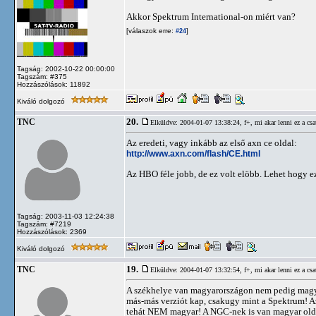
Akkor Spektrum International-on miért van?
[válaszok erre:
]
#24
Tagság: 2002-10-22 00:00:00
Tagszám: #375
Hozzászólások: 11892
Kiváló dolgozó
20.
TNC
Elküldve: 2004-01-07 13:38:24,
f+, mi akar lenni ez a csa
Az eredeti, vagy inkább az első axn ce oldal:
http://www.axn.com/flash/CE.html
Az HBO féle jobb, de ez volt elöbb. Lehet hogy e
Tagság: 2003-11-03 12:24:38
Tagszám: #7219
Hozzászólások: 2369
Kiváló dolgozó
19.
TNC
Elküldve: 2004-01-07 13:32:54,
f+, mi akar lenni ez a csa
A székhelye van magyarországon nem pedig magya
más-más verziót kap, csakugy mint a Spektrum! 
tehát NEM magyar! A NGC-nek is van magyar oldal