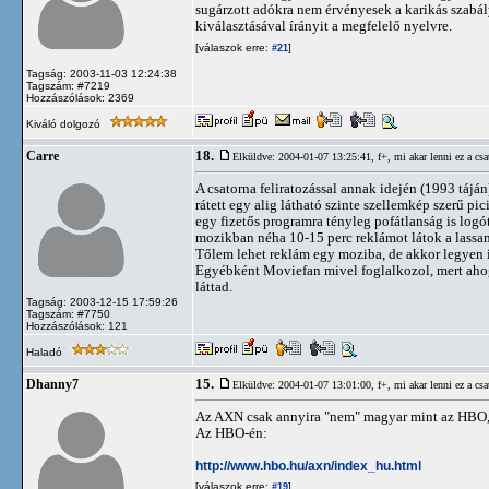
sugárzott adókra nem érvényesek a karikás szabá
kiválasztásával írányit a megfelelő nyelvre.
[válaszok erre:
]
#21
Tagság: 2003-11-03 12:24:38
Tagszám: #7219
Hozzászólások: 2369
Kiváló dolgozó
18.
Carre
Elküldve: 2004-01-07 13:25:41,
f+, mi akar lenni ez a csa
A csatorna feliratozással annak idején (1993 táj
rátett egy alig látható szinte szellemkép szerű p
egy fizetős programra tényleg pofátlanság is logó
mozikban néha 10-15 perc reklámot látok a lassan 
Tőlem lehet reklám egy moziba, de akkor legyen 
Egyébként Moviefan mivel foglalkozol, mert ahog
láttad.
Tagság: 2003-12-15 17:59:26
Tagszám: #7750
Hozzászólások: 121
Haladó
15.
Dhanny7
Elküldve: 2004-01-07 13:01:00,
f+, mi akar lenni ez a csa
Az AXN csak annyira "nem" magyar mint az HBO, u
Az HBO-én:
http://www.hbo.hu/axn/index_hu.html
[válaszok erre:
]
#19