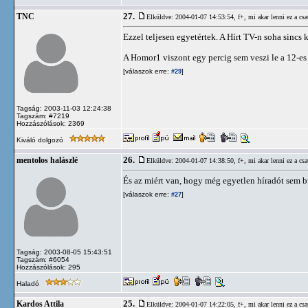
27.
TNC
Elküldve: 2004-01-07 14:53:54,
f+, mi akar lenni ez a csa
Ezzel teljesen egyetértek. A Hírt TV-n soha sincs 
A Homor1 viszont egy percig sem veszi le a 12-es
[válaszok erre:
]
#29
Tagság: 2003-11-03 12:24:38
Tagszám: #7219
Hozzászólások: 2369
Kiváló dolgozó
26.
mentolos halászlé
Elküldve: 2004-01-07 14:38:50,
f+, mi akar lenni ez a csa
És az miért van, hogy még egyetlen híradót sem b
[válaszok erre:
]
#27
Tagság: 2003-08-05 15:43:51
Tagszám: #6054
Hozzászólások: 295
Haladó
25.
Kardos Attila
Elküldve: 2004-01-07 14:22:05,
f+, mi akar lenni ez a csa