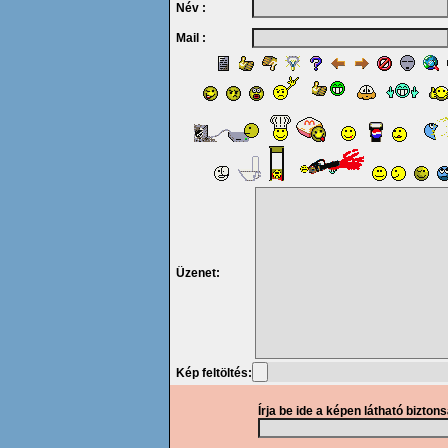
Név :
Mail :
Üzenet:
Kép feltöltés:
Írja be ide a képen látható bizton