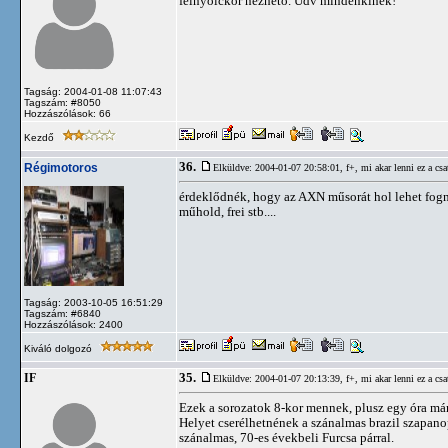
félnyolckor nézhető. Üdv mindenkinek!
Tagság: 2004-01-08 11:07:43
Tagszám: #8050
Hozzászólások: 66
Kezdő
36.
Régimotoros
Elküldve: 2004-01-07 20:58:01,
f+, mi akar lenni ez a csa
érdeklődnék, hogy az AXN műsorát hol lehet fog
műhold, frei stb....
Tagság: 2003-10-05 16:51:29
Tagszám: #6840
Hozzászólások: 2400
Kiváló dolgozó
35.
IF
Elküldve: 2004-01-07 20:13:39,
f+, mi akar lenni ez a csa
Ezek a sorozatok 8-kor mennek, plusz egy óra má
Helyet cserélhetnének a szánalmas brazil szapanop
szánalmas, 70-es évekbeli Furcsa párral.