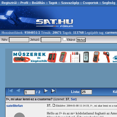
Regisztrál
:: Profil
:: Beállítás
:: Tagok
:: Szavazógép
:: Csoportok
:: Segítség
Hozzászólások:
9504051/2
Témák:
20671
Tagok:
113768
Legújabb tag:
carmen
Név:
Jelszó:
Eltárol
Lista:
Ké
/ 2
f+, mi akar lenni ez a csatorna?
(üzenet:
37
,
Sat
)
37.
satellitefan
Elküldve: 2004-01-08 11:14:19,
f+, mi akar lenni ez a csa
Hello az f+ és az m+ kódolatlanul fogható az Am