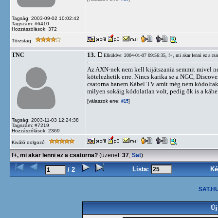
Tagság: 2003-09-02 10:02:42
Tagszám: #6410
Hozzászólások: 372
Törzstag
13.
TNC
Elküldve: 2004-01-07 09:56:35,
f+, mi akar lenni ez a csa
Az AXN-nek nem kell kijátszania semmit mivel n
kötelezhetik erre. Nincs karika se a NGC, Disco
csatorna hanem Kábel TV amit még nem kódoltak. 
milyen sokáig kódolatlan volt, pedig ők is a kábel
[válaszok erre:
]
#15
Tagság: 2003-11-03 12:24:38
Tagszám: #7219
Hozzászólások: 2369
Kiváló dolgozó
f+, mi akar lenni ez a csatorna?
(üzenet:
37
,
Sat
)
Lista:
Ké
/ 2
SAT.HU
Új