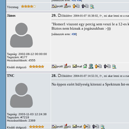
[válaszok erre:
]
#31
#34
Törzstag
29.
János
Elküldve: 2004-01-07 16:38:02,
f+, mi akar lenni ez a csa
"Homor1 viszont egy percig sem veszi le a 12-es k
Biztos nem bíznak a jogászukban :-)))
[válaszok erre:
]
#30
Tagság: 2002-08-12 00:00:00
Tagszám: #177
Hozzászólások: 4555
Kiváló dolgozó
28.
TNC
Elküldve: 2004-01-07 14:55:31,
f+, mi akar lenni ez a csa
Na éppen ezért hülyeség kitenni a Spektrum Int-re
Tagság: 2003-11-03 12:24:38
Tagszám: #7219
Hozzászólások: 2369
Kiváló dolgozó