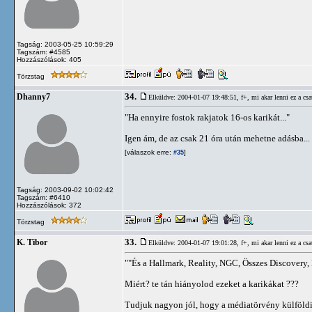
Tagság: 2003-05-25 10:59:29
Tagszám: #4585
Hozzászólások: 405
Törzstag
34.
Dhanny7
Elküldve: 2004-01-07 19:48:51,
f+, mi akar lenni ez a csa
"Ha ennyire fostok rakjatok 16-os karikát..."
Igen ám, de az csak 21 óra után mehetne adásba...
[válaszok erre:
]
#35
Tagság: 2003-09-02 10:02:42
Tagszám: #6410
Hozzászólások: 372
Törzstag
33.
K. Tibor
Elküldve: 2004-01-07 19:01:28,
f+, mi akar lenni ez a csa
""És a Hallmark, Reality, NGC, Összes Discovery
Miért? te tán hiányolod ezeket a karikákat ???
Tudjuk nagyon jól, hogy a médiatörvény külföldi 