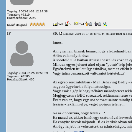
Tagság: 2003-11-03 12:24:38
Tagszám: #7219
Hozzászólások: 2369
Kiváló dolgozó
30.
IF
Elküldve: 2004-01-07 18:45:46,
f+, mi akar lenni ez a csa
János,
Annyira nem bíznak benne, hogy a közelmúltban.
Arliss valamelyik rész:
X sportoló ül a bárban Arlissal beszél és közben e
Minden egyes jelenet ahol olyan "pornó" kép je
Egyértelműen itt lett így csinálva, mert az effekt 
Vagy talán cenzúrázott változatot kértetek...?
Tagság: 2003-05-25 10:59:29
Tagszám: #4585
Hozzászólások: 405
Az egyéb sorozatokban - Men Behaving Badly - so
nagyon ügyelnek a folyamatosságra.
Vagy csak a gép kihagy néhány másodpercet reklá
Megjegyzem a BBC sosozatok reklámmentesre vann
Ezért van az, hogy egy usa sorozat szinte mindig 
lezárás - reklám helye, végső poénos jelenet...
Na az öncenzúra, hogy tetszik...?
Ha marad ez, akkor ismét egy csatornával keveseb
Ha ennyire fostok rakjatok 16-os karikát olyan t
Amúgy feljebb is vehetnétek az átlátszóságot, min