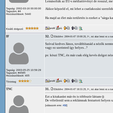
Lemásolták az EU-s médiatörvényt de rosszul, mert
Akkor képzeld el, mi lehet a csatlakozási szerződ
Tagság: 2002-03-16 00:00:00
Tagszám: #4
Hozzászólások: 5440
Ha majd az élet más területén is ezeket a "sárga 
Kiváló dolgozó
32.
IF
Elküldve: 2004-01-07 19:00:20,
f+, mi akar lenni ez a csa
Szóval kedves János, továbbítanád a nézők nemt
vagy ez szerinted így helyes...?
ps: köszi TNC, én már csak elég kevés dolgot nézek
Tagság: 2003-05-25 10:59:29
Tagszám: #4585
Hozzászólások: 405
Törzstag
31.
TNC
Elküldve: 2004-01-07 18:55:29,
f+, mi akar lenni ez a csa
Ezt a kitakarást már én is többször láttam-))
De véletlenül sem a reklámnak fentartott helyen sz
[válaszok erre:
]
#32