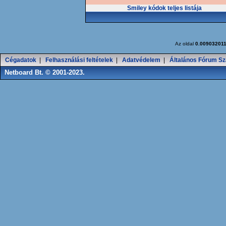
Smiley kódok teljes listája
Az oldal
0.00903201
Cégadatok
|
Felhasználási feltételek
|
Adatvédelem
|
Általános Fórum Sz
Netboard Bt. © 2001-2023.