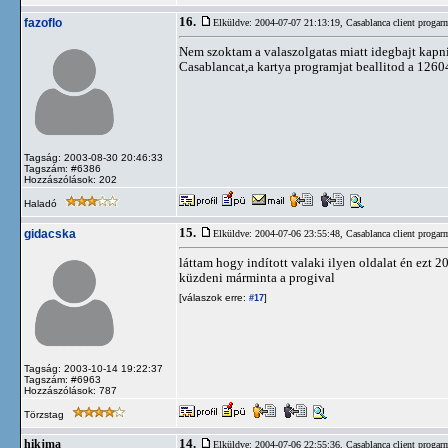
16.
fazoflo
Elküldve: 2004-07-07 21:13:19,
Casablanca client progar
Nem szoktam a valaszolgatas miatt idegbajt kapni.
Casablancat,a kartya programjat beallitod a 12
Tagság: 2003-08-30 20:46:33
Tagszám: #6386
Hozzászólások: 202
Haladó
15.
gidacska
Elküldve: 2004-07-06 23:55:48,
Casablanca client progar
láttam hogy indított valaki ilyen oldalat én ezt
küzdeni márminta a progival
[válaszok erre:
]
#17
Tagság: 2003-10-14 19:22:37
Tagszám: #6963
Hozzászólások: 787
Törzstag
14.
hikjma
Elküldve: 2004-07-06 22:55:36,
Casablanca client progar