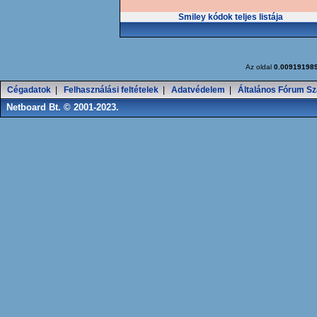
Smiley kódok teljes listája
Az oldal
0.00919198
Cégadatok
|
Felhasználási feltételek
|
Adatvédelem
|
Általános Fórum Sz
Netboard Bt. © 2001-2023.