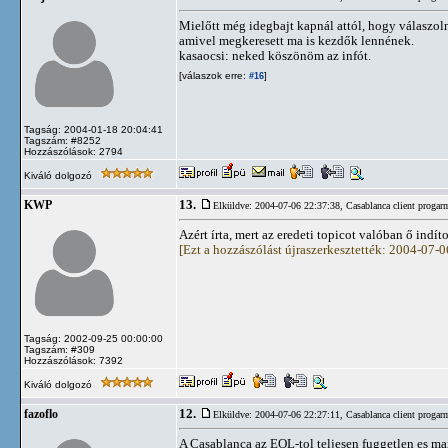
Mielőtt még idegbajt kapnál attól, hogy válaszo
amivel megkeresett ma is kezdők lennének.
kasaocsi: neked köszönöm az infót.
[válaszok erre:
]
#16
Tagság: 2004-01-18 20:04:41
Tagszám: #8252
Hozzászólások: 2794
Kiváló dolgozó
13.
KWP
Elküldve: 2004-07-06 22:37:38,
Casablanca client progar
Azért írta, mert az eredeti topicot valóban ő indít
[Ezt a hozzászólást újraszerkesztették: 2004-07-
Tagság: 2002-09-25 00:00:00
Tagszám: #309
Hozzászólások: 7392
Kiváló dolgozó
12.
fazoflo
Elküldve: 2004-07-06 22:27:11,
Casablanca client progar
A Casablanca az EOL-tol teljesen fuggetlen es mar