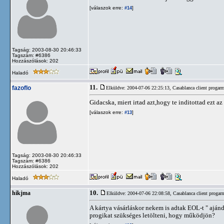
[válaszok erre:
]
#14
Tagság: 2003-08-30 20:46:33
Tagszám: #6386
Hozzászólások: 202
Haladó
11.
fazoflo
Elküldve: 2004-07-06 22:25:13,
Casablanca client progarm
Gidacska, miert irtad azt,hogy te inditottad ezt az
[válaszok erre:
]
#13
Tagság: 2003-08-30 20:46:33
Tagszám: #6386
Hozzászólások: 202
Haladó
10.
hikjma
Elküldve: 2004-07-06 22:08:58,
Casablanca client progar
A kártya vásárláskor nekem is adtak EOL-t " aján
progikat szükséges letölteni, hogy működjön?