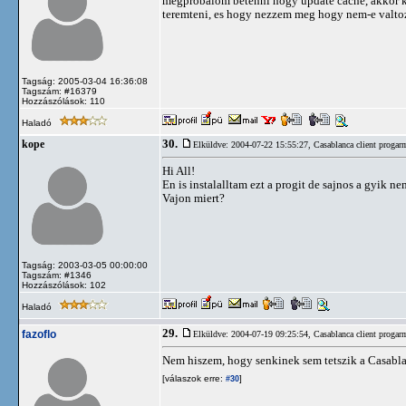
megprobalom betenni hogy update cache, akkor kii
teremteni, es hogy nezzem meg hogy nem-e valtozta
Tagság: 2005-03-04 16:36:08
Tagszám: #16379
Hozzászólások: 110
Haladó
30.
kope
Elküldve: 2004-07-22 15:55:27,
Casablanca client progar
Hi All!
En is instalalltam ezt a progit de sajnos a gyik 
Vajon miert?
Tagság: 2003-03-05 00:00:00
Tagszám: #1346
Hozzászólások: 102
Haladó
29.
fazoflo
Elküldve: 2004-07-19 09:25:54,
Casablanca client progar
Nem hiszem, hogy senkinek sem tetszik a Casablanc
[válaszok erre:
]
#30