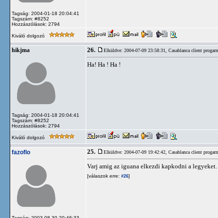
Tagság: 2004-01-18 20:04:41
Tagszám: #8252
Hozzászólások: 2794
Kiváló dolgozó
26.
hikjma
Elküldve: 2004-07-09 23:58:31,
Casablanca client progar
Ha! Ha ! Ha !
Tagság: 2004-01-18 20:04:41
Tagszám: #8252
Hozzászólások: 2794
Kiváló dolgozó
25.
fazoflo
Elküldve: 2004-07-09 19:42:42,
Casablanca client progar
Varj amig az iguana elkezdi kapkodni a legyeket.
[válaszok erre:
]
#26
Tagság: 2003-08-30 20:46:33