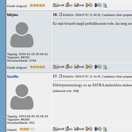
Kiváló dolgozó
18.
hikjma
Elküldve: 2004-07-07 21:40:56,
Casablanca client progar
Ez már beszéd majd próbálkozom vele, ha meg n
Tagság: 2004-01-18 20:04:41
Tagszám: #8252
Hozzászólások: 2794
Kiváló dolgozó
17.
fazoflo
Elküldve: 2004-07-07 21:16:49,
Casablanca client progar
Elfelejtettem,hogy ez az ASTRA muholdon muko
[válaszok erre:
]
#18
Tagság: 2003-08-30 20:46:33
Tagszám: #6386
Hozzászólások: 202
Haladó