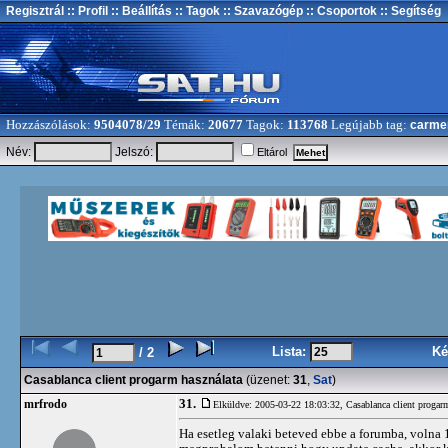
Regisztrál
:: Profil
:: Beállítás
:: Tagok
:: Szavazógép
:: Csoportok
:: Segítség
Hozzászólások:
9504078/29
Témák:
20677
Tagok:
113768
Legújabb tag:
carme
Név:
Jelszó:
Eltárol
Lista:
Ké
/ 2
Casablanca client progarm használata
(üzenet:
31
,
Sat
)
31.
mrfrodo
Elküldve: 2005-03-22 18:03:32,
Casablanca client progar
Ha esetleg valaki beteved ebbe a forumba, volna