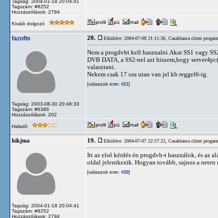
Tagság: 2004-01-18 20:04:41
Tagszám: #8252
Hozzászólások: 2794
Kiváló dolgozó
20.
fazoflo
Elküldve: 2004-07-08 21:11:36,
Casablanca client progar
Nem a progdvbt kell hasznalni.Akar SS1 vagy SS2-e
DVB DATA, a SS2-nel azt hiszem,hogy server4pc(ne
valasztani.
Nekem csak 17 ora utan van jel kb reggel6-ig.
[válaszok erre:
]
#21
Tagság: 2003-08-30 20:46:33
Tagszám: #6386
Hozzászólások: 202
Haladó
19.
hikjma
Elküldve: 2004-07-07 22:57:22,
Casablanca client progar
Itt az első kérdés én progdvb-t használok, és az al
oldal jelentkezik. Hogyan tovább, sajnos a neten
[válaszok erre:
]
#20
Tagság: 2004-01-18 20:04:41
Tagszám: #8252
Hozzászólások: 2794