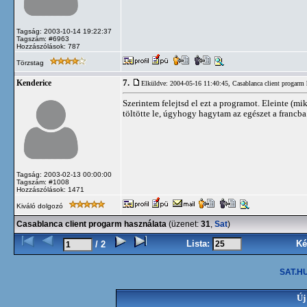
Tagság: 2003-10-14 19:22:37
Tagszám: #6963
Hozzászólások: 787
Törzstag
7.
Kenderice
Elküldve: 2004-05-16 11:40:45,
Casablanca client progarm 
Szerintem felejtsd el ezt a programot. Eleinte (
töltötte le, úgyhogy hagytam az egészet a francba
Tagság: 2003-02-13 00:00:00
Tagszám: #1008
Hozzászólások: 1471
Kiváló dolgozó
Casablanca client progarm használata
(üzenet:
31
,
Sat
)
Lista:
Ké
/ 2
SAT.HU
Új