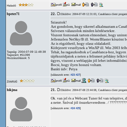
Haladó
22.
bpeter71
Elküldve: 2004-07-09 12:31:03,
Casablanca client progar
Sziasztok!
Azt gondolom, hogy sikerrel alkalmaztam a Casabla
Szívesen válaszolok minden kérdésetekre.
Viszont fontosnak tartom elmondani, hogy uninsta
Jellemzően NetSky/B ill. Worm/Blaster köszönt b
Az is rögzíthető, hogy olasz oldalakról.
Kiifejezett veszélynek a WinXP ill. Win 2003 fel
Tehát, ha ragaszkodtok a Casablanca-hoz, legyen 
Tagság: 2004-07-09 11:48:38
Tagszám: #11396
tájékozódjatok a neten a felismert példány lelkivi
Hozzászólások: 5
ügyes, viszont a weblapján jól lehet informálódn
Bocsi, hogy ilyen hosszú voltam.
Baráti üdv: Petya
[válaszok erre:
]
#23
#27
Zöldfülű
21.
hikjma
Elküldve: 2004-07-08 23:44:08,
Casablanca client progar
Ok. van jel és a Webcast Tuner fel van telepitve, 
a netre. Szóval jól összekeveredtem . / ??????????
[válaszok erre:
]
#24
#25