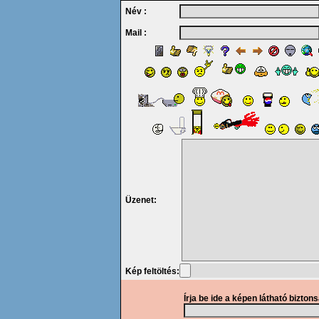
Név :
Mail :
Üzenet:
Kép feltöltés:
Írja be ide a képen látható bizton