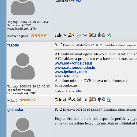
[válaszok erre:
]
#12
Tagság: 2004-01-18 20:04:41
Tagszám: #8252
Hozzászólások: 2794
Kiváló dolgozó
9.
fazoflo
Elküldve: 2004-07-05 22:38:32,
Casablanca client progarm 
A Casablancaval egesz site-okat lehet letolteni 3
A Casablanca programot es a hasznalati utasitast 
www.sat@once.csp.it
www.satatonce.tudor.lu
www.ipviasky.com
lehet letolteni.
Ajanlom minden DVB kartya tulajdonosnak.
Jo szorakozast.
Tagság: 2003-08-30 20:46:33
Tagszám: #6386
[válaszok erre:
]
#10
Hozzászólások: 202
Haladó
8.
gidacska
Elküldve: 2004-05-16 13:33:37,
Casablanca client progarm 
Engem érdekelnek a hirek a sport és perfekt vagy
én is tapasztaltam hogy ugynazokat az oldalakat fr