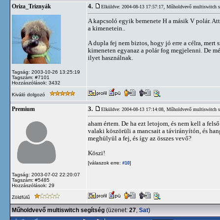
4.
Oriza_Triznyák
Elküldve: 2004-08-13 17:57:17,
Műholdvevő multiswitch s
A kapcsoló egyik bemenete H a másik V polár. Attól
a kimenetein..
A dupla fej nem biztos, hogy jó erre a célra, mer
kimeneten egyanaz a polár fog megjelenni. De mér
ilyet használnak.
Tagság: 2003-10-26 13:25:19
Tagszám: #7101
Hozzászólások: 3432
Kiváló dolgozó
3.
Premium
Elküldve: 2004-08-13 17:14:08,
Műholdvevő multiswitch s
aham értem. De ha ezt letojom, és nem kell a fels
valaki köszörüli a mancsait a távirányítón, és han
meghülyül a fej, és így az összes vevő?
Köszi!
[válaszok erre:
]
#10
Tagság: 2003-07-02 22:20:07
Tagszám: #5485
Hozzászólások: 29
Zöldfülű
Műholdvevő multiswitch segítség
(üzenet:
27
,
Sat
)