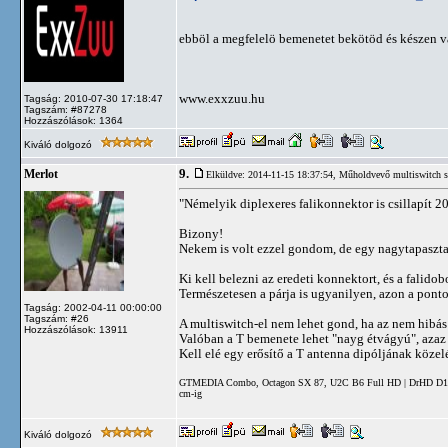
ebböl a megfelelö bemenetet bekötöd és készen v
www.exxzuu.hu
Tagság: 2010-07-30 17:18:47
Tagszám: #87278
Hozzászólások: 1364
Kiváló dolgozó
9.
Merlot
Elküldve: 2014-11-15 18:37:54,
Műholdvevő multiswitch s
"Némelyik diplexeres falikonnektor is csillapít 2
Bizony!
Nekem is volt ezzel gondom, de egy nagytapasztal
Ki kell belezni az eredeti konnektort, és a falido
Természetesen a párja is ugyanilyen, azon a ponto
Tagság: 2002-04-11 00:00:00
Tagszám: #26
A multiswitch-el nem lehet gond, ha az nem hibás p
Hozzászólások: 13911
Valóban a T bemenete lehet "nayg étvágyú", azaz 
Kell elé egy erősítő a T antenna dipóljának közel
GTMEDIA Combo, Octagon SX 87, U2C B6 Full HD | DrHD D15 | 
cm-ig
Kiváló dolgozó