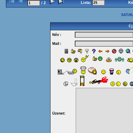
Lista:
Ké
/ 2
SAT.HU
Új
Név :
Mail :
Üzenet: