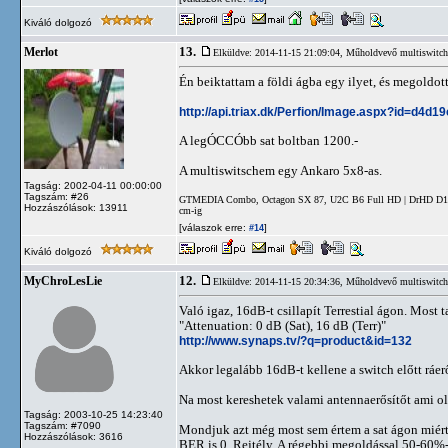
Kiváló dolgozó
13.
Merlot
Elküldve: 2014-11-15 21:09:04,
Műholdvevő multiswitch 
Én beiktattam a földi ágba egy ilyet, és megoldott
http://api.triax.dk/Perfion/Image.aspx?id=d
A legÓCCÓbb sat boltban 1200.-
A multiswitschem egy Ankaro 5x8-as.
Tagság: 2002-04-11 00:00:00
Tagszám: #26
GTMEDIA Combo, Octagon SX 87, U2C B6 Full HD | DrHD D15 | 
Hozzászólások: 13911
cm-ig
[válaszok erre:
]
#14
Kiváló dolgozó
12.
MyChroLesLie
Elküldve: 2014-11-15 20:34:36,
Műholdvevő multiswitch 
Való igaz, 16dB-t csillapít Terrestial ágon. Most 
"Attenuation: 0 dB (Sat), 16 dB (Terr)"
http://www.synaps.tv/?q=product&id=132
Akkor legalább 16dB-t kellene a switch előtt ráe
Na most kereshetek valami antennaerősítőt ami olc
Tagság: 2003-10-25 14:23:40
Tagszám: #7090
Mondjuk azt még most sem értem a sat ágon miért 
Hozzászólások: 3616
BER is 0. Rejtély. A régebbi megoldással 50-60%