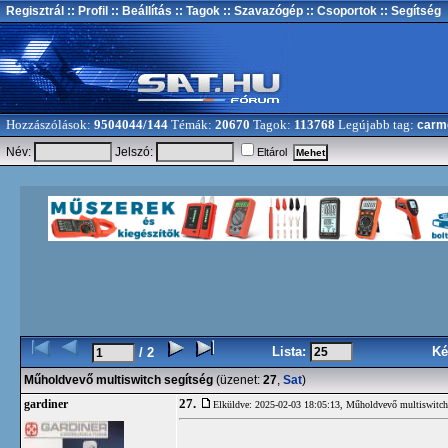
Regisztrál
:: Profil
:: Beállítás
:: Tagok
:: Szavazógép
:: Csoportok
:: Segítség
Hozzászólások:
9504044/144
Témák:
20670
Tagok:
113768
Legújabb tag:
carm
Név:
Jelszó:
Eltárol
Lista:
Ké
/ 2
Műholdvevő multiswitch segítség
(üzenet:
27
,
Sat
)
27.
gardiner
Elküldve: 2025-02-03 18:05:13,
Műholdvevő multiswitch 