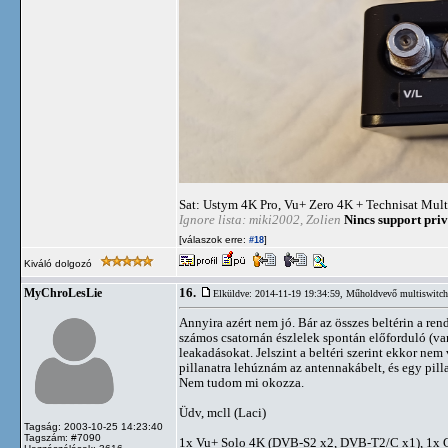
Sat: Ustym 4K Pro, Vu+ Zero 4K + Technisat Mult
Ignore lista: miki2002, Zolien
Nincs support priv
[válaszok erre:
]
#18
Kiváló dolgozó
16.
MyChroLesLie
Elküldve: 2014-11-19 19:34:59,
Műholdvevő multiswitch 
Annyira azért nem jó. Bár az összes beltérin a re
számos csatornán észlelek spontán előforduló (va
leakadásokat. Jelszint a beltéri szerint ekkor nem
pillanatra lehúznám az antennakábelt, és egy pill
Nem tudom mi okozza.
Üdv, mcll (Laci)
Tagság: 2003-10-25 14:23:40
Tagszám: #7090
1x Vu+ Solo 4K (DVB-S2 x2, DVB-T2/C x1), 1x