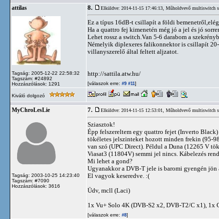
8.
attilas
Elküldve: 2014-11-15 17:46:13,
Műholdvevő multiswitch s
Ez a típus 16dB-t csillapít a földi bemenetről,elé
Ha a quattro fej kimenetén még jó a jel és jó so
Lehet rossz a switch.Van 5-6 darabom a szekrényb
Némelyik diplexeres falikonnektor is csillapít 20-
villanyszerelő által feltett aljzatot.
http://sattila.atw.hu/
Tagság: 2005-12-22 22:58:32
Tagszám: #24892
[válaszok erre:
]
Hozzászólások: 1291
#9
#11
Kiváló dolgozó
7.
MyChroLesLie
Elküldve: 2014-11-15 12:53:01,
Műholdvevő multiswitch s
Sziasztok!
Épp felszereltem egy quattro fejet (Inverto Blac
tökéletes jelszinteket hozott minden frekin (95-
van szó (UPC Direct). Példul a Duna (12265 V tök
Viasat3 (11804V) semmi jel nincs. Kábelezés ren
Mi lehet a gond?
Ugyanakkor a DVB-T jele is baromi gyengén jön át
El vagyok keseredve. :(
Tagság: 2003-10-25 14:23:40
Tagszám: #7090
Hozzászólások: 3616
Üdv, mcll (Laci)
1x Vu+ Solo 4K (DVB-S2 x2, DVB-T2/C x1), 1x
[válaszok erre:
]
#8