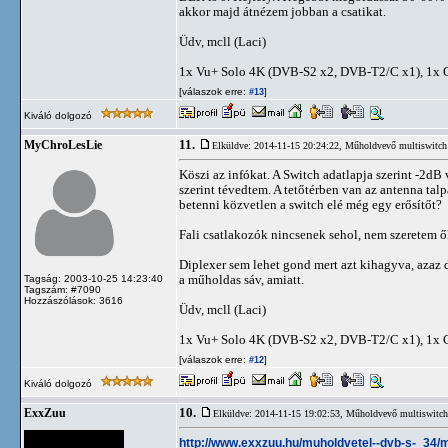
akkor majd átnézem jobban a csatikat.
Üdv, mcll (Laci)
1x Vu+ Solo 4K (DVB-S2 x2, DVB-T2/C x1), 1x
[válaszok erre:
]
#13
Kiváló dolgozó
11.
MyChroLesLie
Elküldve: 2014-11-15 20:24:22,
Műholdvevő multiswitch 
Köszi az infókat. A Switch adatlapja szerint -2dB v
szerint tévedtem. A tetőtérben van az antenna tal
betenni közvetlen a switch elé még egy erősítőt?
Fali csatlakozók nincsenek sehol, nem szeretem ő
Diplexer sem lehet gond mert azt kihagyva, azaz 
a műholdas sáv, amiatt.
Tagság: 2003-10-25 14:23:40
Tagszám: #7090
Hozzászólások: 3616
Üdv, mcll (Laci)
1x Vu+ Solo 4K (DVB-S2 x2, DVB-T2/C x1), 1x
[válaszok erre:
]
#12
Kiváló dolgozó
10.
ExxZuu
Elküldve: 2014-11-15 19:02:53,
Műholdvevő multiswitch 
http://www.exxzuu.hu/muholdvetel--dvb-s-_34/