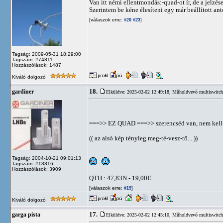
Van itt némi ellentmondás:-quad-ot ír, de a jelzése
Szerintem be kéne élesíteni egy már beállított an
[válaszok erre:
]
#20
#23
Tagság: 2009-05-31 18:29:00
Tagszám: #74811
Hozzászólások: 1487
Kiváló dolgozó
18.
gardiner
Elküldve: 2025-02-02 12:49:18,
Műholdvevő multiswitch 
===>> EZ QUAD ===>> szerencséd van, nem kell 
(( az alsó kép tényleg meg-té-vesz-tő... ))
Tagság: 2004-10-21 09:01:13
.
Tagszám: #13316
Hozzászólások: 3909
QTH : 47,83N - 19,00E
[válaszok erre:
]
#19
Kiváló dolgozó
17.
garga pista
Elküldve: 2025-02-02 12:45:10,
Műholdvevő multiswitch 