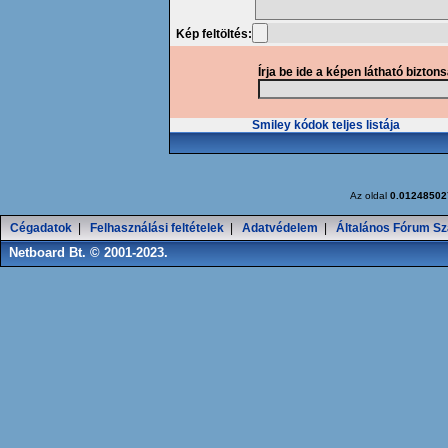
Kép feltöltés:
Írja be ide a képen látható bizton
Smiley kódok teljes listája
Az oldal
0.01248502
Cégadatok
|
Felhasználási feltételek
|
Adatvédelem
|
Általános Fórum Sz
Netboard Bt. © 2001-2023.