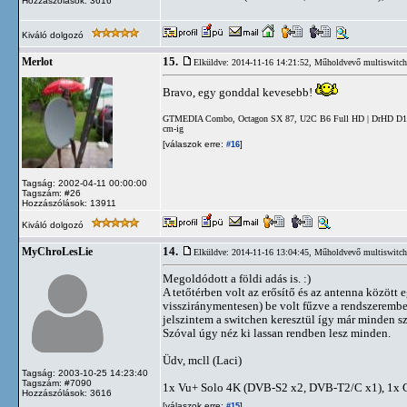
Hozzászólások: 3616
Kiváló dolgozó
15.
Merlot
Elküldve: 2014-11-16 14:21:52,
Műholdvevő multiswitch 
Bravo, egy gonddal kevesebb!
GTMEDIA Combo, Octagon SX 87, U2C B6 Full HD | DrHD D15 | 
cm-ig
[válaszok erre:
]
#16
Tagság: 2002-04-11 00:00:00
Tagszám: #26
Hozzászólások: 13911
Kiváló dolgozó
14.
MyChroLesLie
Elküldve: 2014-11-16 13:04:45,
Műholdvevő multiswitch 
Megoldódott a földi adás is. :)
A tetőtérben volt az erősítő és az antenna között
vissziránymentesen) be volt fűzve a rendszerembe
jelszintem a switchen keresztül így már minden s
Szóval úgy néz ki lassan rendben lesz minden.
Üdv, mcll (Laci)
Tagság: 2003-10-25 14:23:40
Tagszám: #7090
1x Vu+ Solo 4K (DVB-S2 x2, DVB-T2/C x1), 1x
Hozzászólások: 3616
[válaszok erre:
]
#15