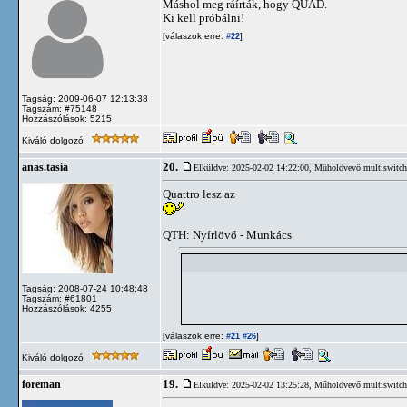
Máshol meg ráírták, hogy QUAD.
Ki kell próbálni!
[válaszok erre:
]
#22
Tagság: 2009-06-07 12:13:38
Tagszám: #75148
Hozzászólások: 5215
Kiváló dolgozó
20.
anas.tasia
Elküldve: 2025-02-02 14:22:00,
Műholdvevő multiswitch 
Quattro lesz az
QTH: Nyírlövő - Munkács
Tagság: 2008-07-24 10:48:48
Tagszám: #61801
Hozzászólások: 4255
[válaszok erre:
]
#21
#26
Kiváló dolgozó
19.
foreman
Elküldve: 2025-02-02 13:25:28,
Műholdvevő multiswitch 