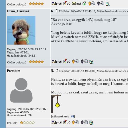
Kiváló dolgozó
6.
Oriza_Triznyák
Elküldve: 2004-08-13 22:43:13,
Műholdvevő multiswitch s
"Ra van irva, az egyik 14V, masik meg 18"
Akkor jó lesz.
"meg bele is keveri a foldit, hogy ne kelljen meg 1
Mivel a switch nem tud 22kHz-et az erősítőjén ker
akkor kell/lehet a szűrőt betenni, ami szétszedi a
Tagság: 2003-10-26 13:25:19
Tagszám: #7101
Hozzászólások: 3432
Kiváló dolgozó
5.
Premium
Elküldve: 2004-08-13 19:50:02,
Műholdvevő multiswitch s
Nem... ez a switch nem olyan. Ra van irva, az egyi
is keveri a foldit, hogy ne kelljen meg 1 kanoc... 
Mondom... ez csak azert zavar, mert nem tudom mi 
Tagság: 2003-07-02 22:20:07
Tagszám: #5485
Hozzászólások: 29
[válaszok erre:
]
#6
Zöldfülű