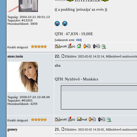
===>>
EGYETÉRTEK
(( a pudding 'prószája' az evés ))
Tagság: 2004-10-21 09:01:13
Tagszám: #13316
Hozzászólások: 3909
.
QTH : 47,83N - 19,00E
[válaszok erre:
]
#24
Kiváló dolgozó
22.
anas.tasia
Elküldve: 2025-02-02 14:32:14,
Műholdvevő multiswitch 
aha
QTH: Nyírlövő - Munkács
Tagság: 2008-07-24 10:48:48
Tagszám: #61801
Hozzászólások: 4255
Kiváló dolgozó
21.
gomey
Elküldve: 2025-02-02 14:26:05,
Műholdvevő multiswitch 