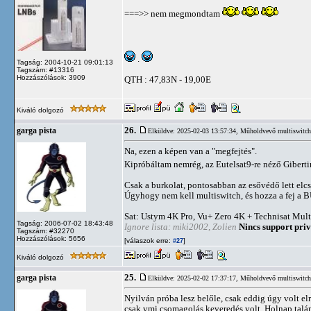
===>> nem megmondtam
.
Tagság: 2004-10-21 09:01:13
Tagszám: #13316
Hozzászólások: 3909
QTH : 47,83N - 19,00E
Kiváló dolgozó
26.
garga pista
Elküldve: 2025-02-03 13:57:34,
Műholdvevő multiswitch 
Na, ezen a képen van a "megfejtés".
Kipróbáltam nemrég, az Eutelsat9-re néző Gibertin
Csak a burkolat, pontosabban az esővédő lett elcse
Úgyhogy nem kell multiswitch, és hozza a fej a BU
Sat: Ustym 4K Pro, Vu+ Zero 4K + Technisat Mult
Tagság: 2006-07-02 18:43:48
Ignore lista: miki2002, Zolien
Nincs support priv
Tagszám: #32270
Hozzászólások: 5656
[válaszok erre:
]
#27
Kiváló dolgozó
25.
garga pista
Elküldve: 2025-02-02 17:37:17,
Műholdvevő multiswitch 
Nyilván próba lesz belőle, csak eddig úgy volt elr
csak vmi csomagolás keveredés volt. Holnap talá