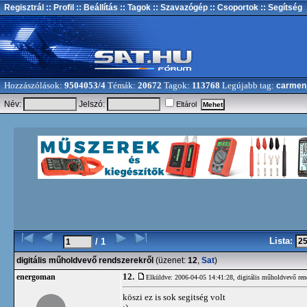
Regisztrál
:: Profil
:: Beállítás
:: Tagok
:: Szavazógép
:: Csoportok
:: Segítség
Hozzászólások:
9504053/4
Témák:
20672
Tagok:
113768
Legújabb tag:
carmen
Név:
Jelszó:
Eltárol
Lista:
/ 1
digitális műholdvevő rendszerekről
(üzenet:
12
,
Sat
)
12.
energoman
Elküldve: 2006-04-05 14:41:28,
digitális műholdvevő ren
köszi ez is sok segitség volt