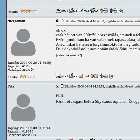
Haladó
6.
energoman
Elküldve: 2006-04-04 16:46:23,
digitális műholdvevő rends
ok ok
csak hát ott van 200*50 hozzászólás, aminek a fela
Ezért gondoltam ha van valakinek tapasztalata, ak
A technikai hátteret a forgalmazóktol is meg tu
De a dekódolásrol nincs pofám érdeklődni, mert 
[válaszok erre:
]
#7
Tagság: 2004-09-26 21:46:56
Tagszám: #12853
Hozzászólások: 54
Kezdő
5.
Piki
Elküldve: 2006-04-04 14:38:53,
digitális műholdvevő rends
Hali.
Kicsit olvasgass bele a SkyStaros topicba...És eg
Tagság: 2005-05-09 01:11:44
Tagszám: #18635
Hozzászólások: 101