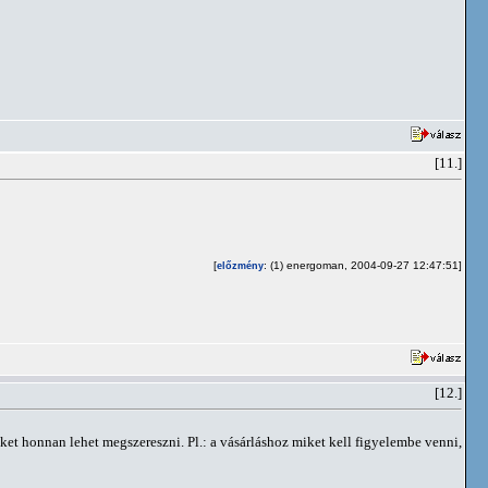
[11.]
[
: (1) energoman, 2004-09-27 12:47:51]
előzmény
[12.]
ket honnan lehet megszereszni. Pl.: a vásárláshoz miket kell figyelembe venni,