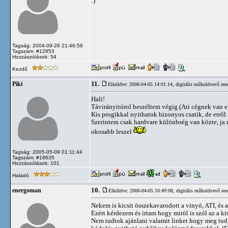
:)
Tagság: 2004-09-26 21:46:56
Tagszám: #12853
Hozzászólások: 54
Kezdő
11.
Piki
Elküldve: 2006-04-05 14:01:14,
digitális műholdvevő ren
Hali!
Távirányitórol beszéltem végig.(Ati cégnek van e
Kis progikkal nyithatok bizonyos csatik, de erről
Szerintem csak hardvare különbség van közte, ja m
okosabb leszel
Tagság: 2005-05-09 01:11:44
Tagszám: #18635
Hozzászólások: 101
Haladó
10.
energoman
Elküldve: 2006-04-05 10:49:08,
digitális műholdvevő ren
Nekem is kicsit összekavarodott a vinyó, ATI, és a
Ezért kérdezem és irtam hogy miröl is szól az a kis
Nem tudtok ajánlani valamit linket hogy meg tu