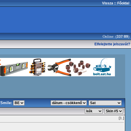
Vissza
:: Főoldal
Online: (
/
)
337
89
Elfelejtette jelszavát?
Smile:
[1.]