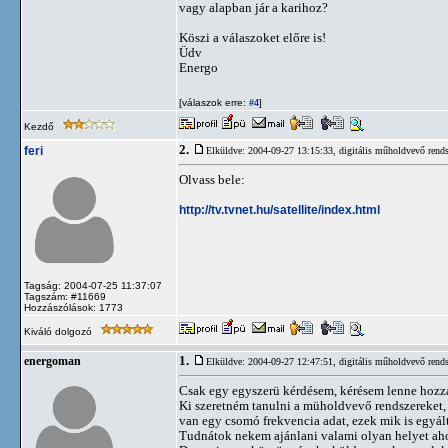
vagy alapban jár a karihoz?
Köszi a válaszoket előre is!
Üdv
Energo
[válaszok erre:
]
#4
Kezdő
2.
feri
Elküldve: 2004-09-27 13:15:33,
digitális műholdvevő rends
Olvass bele:
http://tv.tvnet.hu/satellite/index.html
Tagság: 2004-07-25 11:37:07
Tagszám: #11669
Hozzászólások: 1773
Kiváló dolgozó
1.
energoman
Elküldve: 2004-09-27 12:47:51,
digitális műholdvevő rends
Csak egy egyszerü kérdésem, kérésem lenne hozz
Ki szeretném tanulni a müholdvevő rendszereket, u
van egy csomó frekvencia adat, ezek mik is egyált
Tudnátok nekem ajánlani valami olyan helyet aho