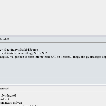
dszerekről
gy jó távirányitója kb15euro)
 majd később ha vettél egy SS1 v SS2.
eg ss2-vel jobban is birsz Internetezni SAT-on keresztül (nagyobb gyorsaságra képe
dszerekről
 távirányitó!
 idézet.
djam nézni milyen