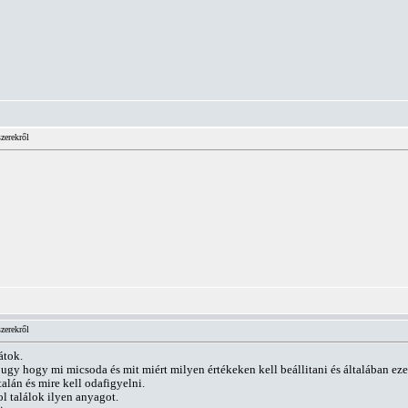
zerekről
zerekről
átok.
gy hogy mi micsoda és mit miért milyen értékeken kell beállitani és általában eze
alán és mire kell odafigyelni.
l találok ilyen anyagot.