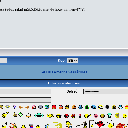
i.
 össz tudok rakni müködőképesre, de hogy mi menyi????
Kép:
SAT.HU Antenna Szakáruház
Új hozzászólás írása
Jelszó :