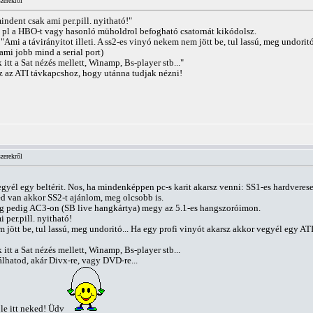
zerekről
indent csak ami per.pill. nyitható!"
 pl a HBO-t vagy hasonló müholdrol befogható csatornát kikódolsz.
: "Ami a távirányitot illeti. A ss2-es vinyó nekem nem jött be, tul lassú, meg undori
 ami jobb mind a serial port)
tt a Sat nézés mellett, Winamp, Bs-player stb..."
 az ATI távkapcshoz, hogy utánna tudjak nézni!
zerekről
gyél egy beltérit. Nos, ha mindenképpen pc-s karit akarsz venni: SS1-es hardverese
d van akkor SS2-t ajánlom, meg olcsobb is.
ng pedig AC3-on (SB live hangkártya) megy az 5.1-es hangszoróimon.
 per.pill. nyitható!
m jött be, tul lassú, meg undoritó... Ha egy profi vinyót akarsz akkor vegyél egy ATI
tt a Sat nézés mellett, Winamp, Bs-player stb...
lhatod, akár Divx-re, vagy DVD-re...
le itt neked! Üdv