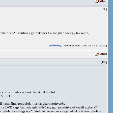
[9.]
ödtetni (SAT karihoz egy távkapcs + a hangkarihoz egy távkapcs)
[
: (3) energoman, 2006-04-04 13:22:55]
előzmény
[10.]
n szinte minde csatornát lehet dekódolni.
 SS1-nek?
l használni, gondolok itt a hangkari szoftverére.
t-on a DVD vagy bármely más Videóanyagot (a szoftverei kezeli ezeket)??
ávirányitóhoz vevőegység? Csináljak magamnak vagy adnak a távirányitóhoz