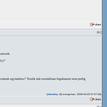
[4.]
artozik.
I-t!"
a háromnak egymáshoz? Tessék már normálisan fogalmazni nem pedig
[
: (8) energoman, 2006-04-05 07:57:46]
előzmény