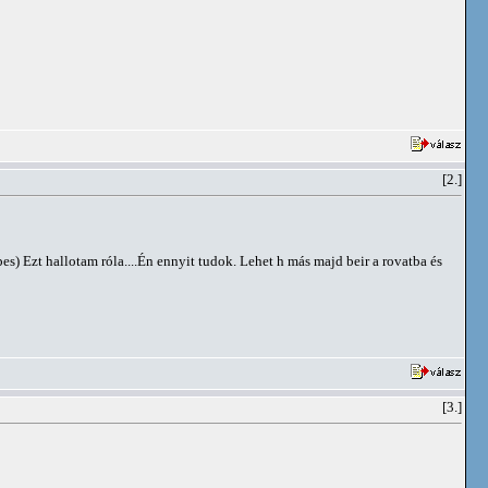
[2.]
s) Ezt hallotam róla....Én ennyit tudok. Lehet h más majd beir a rovatba és
[3.]