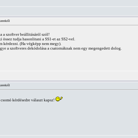
zerekről
 a szoftver beállitásáról szól!
i össez tudja hasonlitani a SS1-et az SS2-vel.
dom kérdezni. (Ha végképp nem megy).
ugye a szoftveres dekódolása a csatornáknak nem egy megengedett dolog.
zerekről
y csomó kérdésedre választ kapsz!