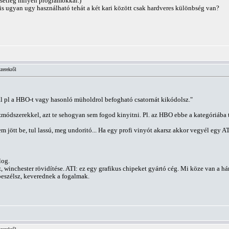
setleg milyen programokkal.)
is ugyan ugy használható tehát a két kari között csak hardveres különbség van?
zerekről
 pl a HBO-t vagy hasonló müholdrol befogható csatornát kikódolsz."
ódszerekkel, azt te sehogyan sem fogod kinyitni. Pl. az HBO ebbe a kategóriába t
em jött be, tul lassú, meg undoritó... Ha egy profi vinyót akarsz akkor vegyél egy AT
log.
, winchester rövidítése. ATI: ez egy grafikus chipeket gyártó cég. Mi köze van 
beszélsz, keverednek a fogalmak.