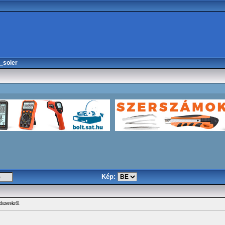
_soler
Kép:
dszerekről