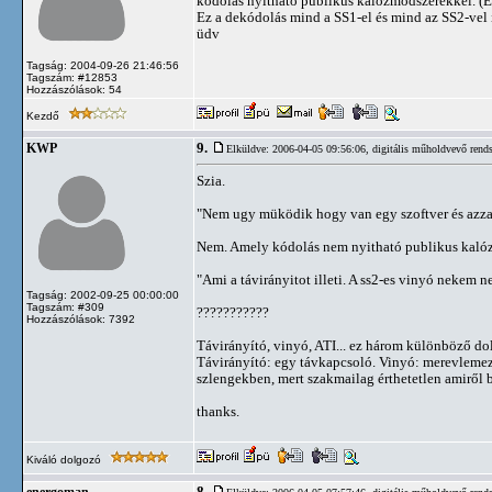
kódolás nyitható publikus kalózmódszerekkel. (E
Ez a dekódolás mind a SS1-el és mind az SS2-vel 
üdv
Tagság: 2004-09-26 21:46:56
Tagszám: #12853
Hozzászólások: 54
Kezdő
9.
KWP
Elküldve: 2006-04-05 09:56:06,
digitális műholdvevő rends
Szia.
"Nem ugy müködik hogy van egy szoftver és azzal
Nem. Amely kódolás nem nyitható publikus kalózm
"Ami a távirányitot illeti. A ss2-es vinyó nekem n
Tagság: 2002-09-25 00:00:00
Tagszám: #309
???????????
Hozzászólások: 7392
Távirányító, vinyó, ATI... ez három különböző do
Távirányító: egy távkapcsoló. Vinyó: merevlemez
szlengekben, mert szakmailag érthetetlen amiről 
thanks.
Kiváló dolgozó