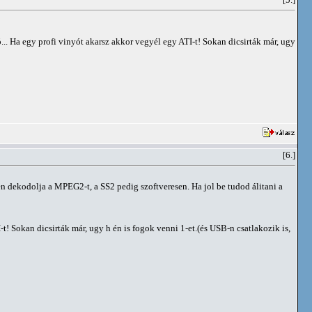
[5.]
tó... Ha egy profi vinyót akarsz akkor vegyél egy ATI-t! Sokan dicsirták már, ugy
[6.]
n dekodolja a MPEG2-t, a SS2 pedig szoftveresen. Ha jol be tudod álitani a
-t! Sokan dicsirták már, ugy h én is fogok venni 1-et.(és USB-n csatlakozik is,