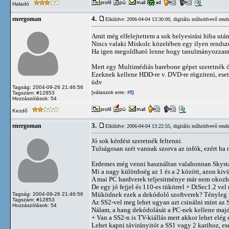
Haladó
4.
energoman
Elküldve: 2006-04-04 13:30:00,
digitális műholdvevő rends
Amit még elfelejtettem a sok helyesirási hiba utá
Nincs valaki Miskolc közelében egy ilyen rendsze
Ha igen megoldható lenne hogy tanulmányozzam, m
Mert egy Multimédiás barebone gépet szeretnék ö
Ezeknek kellene HDD-re v. DVD-re rögziteni, esetl
üdv
Tagság: 2004-09-26 21:46:56
[válaszok erre:
]
Tagszám: #12853
#5
Hozzászólások: 54
Kezdő
3.
energoman
Elküldve: 2006-04-04 13:22:55,
digitális műholdvevő rends
Jó sok kérdést szeretnék feltenni.
Tulságosan szét vannak szorva az infók, ezért ha 
Erdemes még venni használtan valahonnan Skysta
Mi a nagy különbség az 1 és a 2 között, azon ki
A mai PC hardverek teljesitménye már nem okozha
De egy jó fejjel és 110-es tükörrel + DiSec1.2 ve
Müködnek ezek a dekódoló szoftverek? Tényleg mi
Tagság: 2004-09-26 21:46:56
Tagszám: #12853
Az SS2-vel meg lehet ugyan azt csinálni mint az 
Hozzászólások: 54
Nálam, a hang dekódolását a PC-nek kellene majd s
+ Van a SS2-n is TV-kiállás mert akkor lehet elé
Lehet kapni távirányitót a SS1 vagy 2 karihoz, e