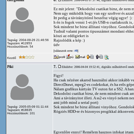
8.
energoman
Elküldve: 2006-04-05 07:57:46,
digitális műholdvevő rends
Ez mit jelent: "Dekodolni csatikat birsz, de nem m
Nem ugy müködik hogy van egy szoftver és azzal
Itt pedig a távirányitórol beszélsz végig ugye! :) 
h én is fogok venni 1-et.(és USB-n csatlakozik is,
Sok mindent be birsz állitani vinyóhoz. Gondolok i
Tudnál valami pontos tipusszámot mondani ehhez
köszi az eddigieket is
Rajzolódik a kép :)
Tagság: 2004-09-26 21:46:56
Tagszám: #12853
üdv
Hozzászólások: 54
[válaszok erre:
]
#9
Kezdő
7.
Piki
Elküldve: 2006-04-04 19:52:41,
digitális műholdvevő rends
Figyi!
Ha csak nézésre akarod használni akkor inkább ve
DirectDrawt, mpeg2-es codekokat, és ha erős gépe
Nálam grafikus kártyán TV outon fut a SS2. A ha
Dekodolni csatikat birsz, de nem mindent csak ami
Ami a távirányitot illeti. A ss2-es vinyó nekem ne
ami jobb mind a serial port)
Sok mindent be birsz állitani vinyóhoz. Gondolok i
Tagság: 2005-05-09 01:11:44
Tagszám: #18635
Rögziés HDD-re és bizonyos progikkal átkonvertá
Hozzászólások: 101
Egyenlőre ennyi! Remélem hasznos infokat irtam 