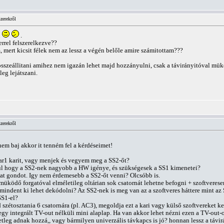
zerekről
n
.
rrel felszerelkezve??
ert kicsit félek nem az lessz a végén belőle amire számitottam???
sszeállitani amihez nem igazán lehet majd hozzányulni, csak a távirányitóval mük
eg lejátszani.
zerekről
nem baj akkor it tenném fel a kérdéseimet!
r1 karit, vagy menjek és vegyem meg a SS2-őt?
vül hogy a SS2-nek nagyobb a HW igénye, és szükségesek a SS1 kimenetei?
t gondot. Igy nem érdemesebb a SS2-őt venni? Olcsóbb is.
l müködő forgatóval elméletileg oltárian sok csatornát lehetne befogni + szoftverese
ndent ki lehet dekódolni? Az SS2-nek is meg van az a szoftveres háttere mint az
SS1-el?
zétosztania 6 csatornára (pl. AC3), megoldja ezt a kari vagy külső szoftvereket kel
g egy integrált TV-out nélküli mini alaplap. Ha van akkor lehet nézni ezen a TV-ou
setleg adnak hozzá,, vagy bármilyen univerzális távkapcs is jó? honnan lessz a t