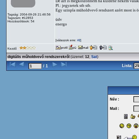
De azt is megköszönném ha küldene nekem valak
Pl.: jegyzetek stb stb.
Egy szinpla müholdvevő rendszert azért most is
Tagság: 2004-09-26 21:46:56
Tagszám: #12853
üdv
Hozzászólások: 54
energo
[válaszok erre:
]
#2
Kezdő
digitális műholdvevő rendszerekről
(üzenet:
12
,
Sat
)
Lista:
/ 1
Név :
Mail :