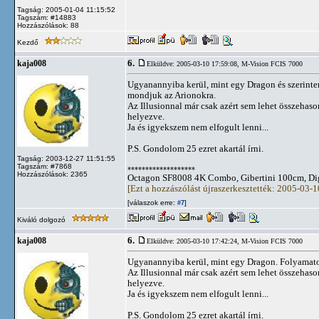
Tagság: 2005-01-04 11:15:52
Tagszám: #14883
Hozzászólások: 88
Kezdő
6.
kaja008
Elküldve: 2005-03-10 17:59:08,
M-Vision FCIS 7000
Ugyanannyiba kerül, mint egy Dragon és szerintem
mondjuk az Arionokra.
Az Illusionnal már csak azért sem lehet összehaso
helyezve.
Ja és igyekszem nem elfogult lenni...
P.S. Gondolom 25 ezret akartál írni.
Tagság: 2003-12-27 11:51:55
Tagszám: #7868
*******************
Hozzászólások: 2365
Octagon SF8008 4K Combo, Gibertini 100cm, Dig
[Ezt a hozzászólást újraszerkesztették: 2005-03-
[válaszok erre:
]
#7
Kiváló dolgozó
6.
kaja008
Elküldve: 2005-03-10 17:42:24,
M-Vision FCIS 7000
Ugyanannyiba kerül, mint egy Dragon. Folyamatos
Az Illusionnal már csak azért sem lehet összehaso
helyezve.
Ja és igyekszem nem elfogult lenni...
P.S. Gondolom 25 ezret akartál írni.