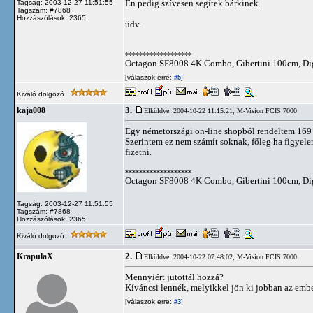
Én pedig szívesen segítek bárkinek.
Tagság: 2003-12-27 11:51:55
Tagszám: #7868
Hozzászólások: 2365
üdv.
*******************
Octagon SF8008 4K Combo, Gibertini 100cm, Dig
[válaszok erre:
]
#5
Kiváló dolgozó
3.
kaja008
Elküldve: 2004-10-22 11:15:21,
M-Vision FCIS 7000
Egy németországi on-line shopból rendeltem 169 eu
Szerintem ez nem számít soknak, főleg ha figyele
fizetni.
*******************
Octagon SF8008 4K Combo, Gibertini 100cm, Dig
Tagság: 2003-12-27 11:51:55
Tagszám: #7868
Hozzászólások: 2365
Kiváló dolgozó
2.
KrapulaX
Elküldve: 2004-10-22 07:48:02,
M-Vision FCIS 7000
Mennyiért jutottál hozzá?
Kíváncsi lennék, melyikkel jön ki jobban az embe
[válaszok erre:
]
#3