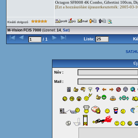
Octagon SF8008 4K Combo, Gibertini 100cm, Dig
[Ezt a hozzászólást újraszerkesztették: 2005-03-
Kiváló dolgozó
M-Vision FCIS 7000
(üzenet:
14
,
Sat
)
Lista:
Ké
/ 1
SAT.HU
Új
Név :
Mail :