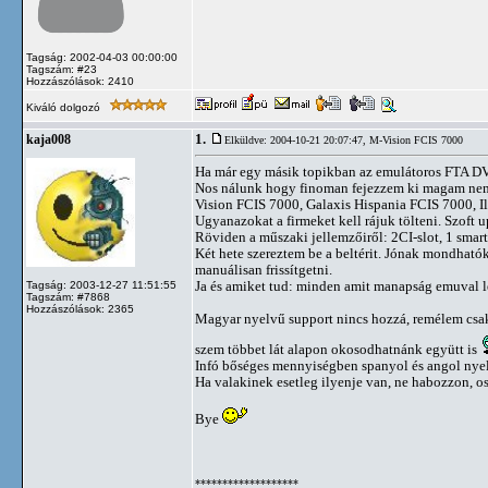
Tagság: 2002-04-03 00:00:00
Tagszám: #23
Hozzászólások: 2410
Kiváló dolgozó
1.
kaja008
Elküldve: 2004-10-21 20:07:47,
M-Vision FCIS 7000
Ha már egy másik topikban az emulátoros FTA DVB-
Nos nálunk hogy finoman fejezzem ki magam nem
Vision FCIS 7000, Galaxis Hispania FCIS 7000, I
Ugyanazokat a firmeket kell rájuk tölteni. Szoft
Röviden a műszaki jellemzőiről: 2CI-slot, 1 smart
Két hete szereztem be a beltérit. Jónak mondhatók
manuálisan frissítgetni.
Ja és amiket tud: minden amit manapság emuval l
Tagság: 2003-12-27 11:51:55
Tagszám: #7868
Hozzászólások: 2365
Magyar nyelvű support nincs hozzá, remélem csak 
szem többet lát alapon okosodhatnánk együtt is
Infó bőséges mennyiségben spanyol és angol nye
Ha valakinek esetleg ilyenje van, ne habozzon, os
Bye
*******************