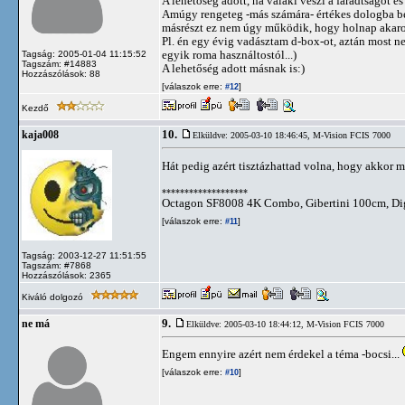
A lehetőség adott, ha valaki veszi a fáradtságot é
Amúgy rengeteg -más számára- értékes dologba bele 
másrészt ez nem úgy működik, hogy holnap akarok 
Pl. én egy évig vadásztam d-box-ot, aztán most n
egyik roma használtostól...)
Tagság: 2005-01-04 11:15:52
Tagszám: #14883
A lehetőség adott másnak is:)
Hozzászólások: 88
[válaszok erre:
]
#12
Kezdő
10.
kaja008
Elküldve: 2005-03-10 18:46:45,
M-Vision FCIS 7000
Hát pedig azért tisztázhattad volna, hogy akkor m
*******************
Octagon SF8008 4K Combo, Gibertini 100cm, Dig
[válaszok erre:
]
#11
Tagság: 2003-12-27 11:51:55
Tagszám: #7868
Hozzászólások: 2365
Kiváló dolgozó
9.
ne má
Elküldve: 2005-03-10 18:44:12,
M-Vision FCIS 7000
Engem ennyire azért nem érdekel a téma -bocsi...
[válaszok erre:
]
#10