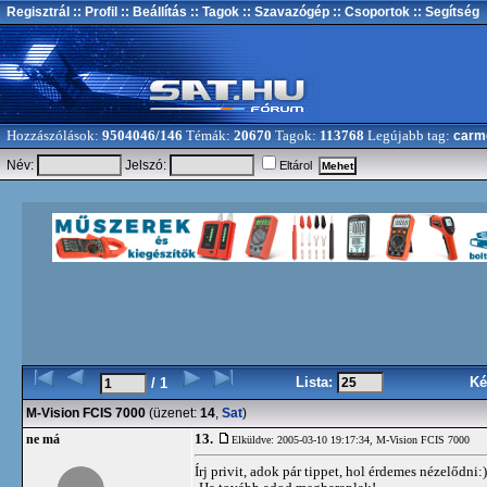
Regisztrál
:: Profil
:: Beállítás
:: Tagok
:: Szavazógép
:: Csoportok
:: Segítség
Hozzászólások:
9504046/146
Témák:
20670
Tagok:
113768
Legújabb tag:
carm
Név:
Jelszó:
Eltárol
Lista:
Ké
/ 1
M-Vision FCIS 7000
(üzenet:
14
,
Sat
)
13.
ne má
Elküldve: 2005-03-10 19:17:34,
M-Vision FCIS 7000
Írj privit, adok pár tippet, hol érdemes nézelődni:)