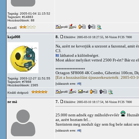
Tagság: 2005-01-04 11:15:52
Tagszám: #14883
Hozzászólások: 88
Kezdő
8.
kaja008
Elküldve: 2005-03-10 18:27:55,
M-Vision FCIS 7000
Na, azért ne keverjük a szezont a fazonnal, amit
C3.
Itt
láthatod a különbséget.
Most akkor melyiket vetted 2500 Ft-ért? Bár ez e
*******************
Octagon SF8008 4K Combo, Gibertini 100cm, Dig
[Ezt a hozzászólást újraszerkesztették: 2005-03-
Tagság: 2003-12-27 11:51:55
Tagszám: #7868
[válaszok erre:
]
#9
Hozzászólások: 2365
Kiváló dolgozó
7.
ne má
Elküldve: 2005-03-10 18:17:54,
M-Vision FCIS 7000
25.000 nem adnék egy műholdvevőér
Hsznált
az, azért hoztam fel...
Szerintem meg modult úgy sem fog bele rakni senki
[válaszok erre:
]
#8