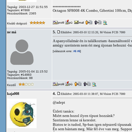
*******************
Tagság: 2003-12-27 11:51:55
Octagon SF8008 4K Combo, Gibertini 100cm, Dig
Tagszám: #7868
Hozzászólások: 2365
Kiváló dolgozó
5.
ne má
Elküldve: 2005-03-10 12:15:20,
M-Vision FCIS 7000
A spanyollalmár én is találkoztam -használtostól v
amúgy szerintem nem éri meg újonan behozni -lsd.
[válaszok erre:
]
#6
#6
Tagság: 2005-01-04 11:15:52
Tagszám: #14883
Hozzászólások: 88
Kezdő
4.
kaja008
Elküldve: 2005-03-10 11:38:07,
M-Vision FCIS 7000
@adept
Üzleti tanács:
Miért nem hozol ilyen típust hozzánk?
Szerintem lenne rá kereslet.
Biztos te is tudod, Sp-ban igen népszerű típusnak
Én sem bántam meg. Már fél éve van meg. Suppor