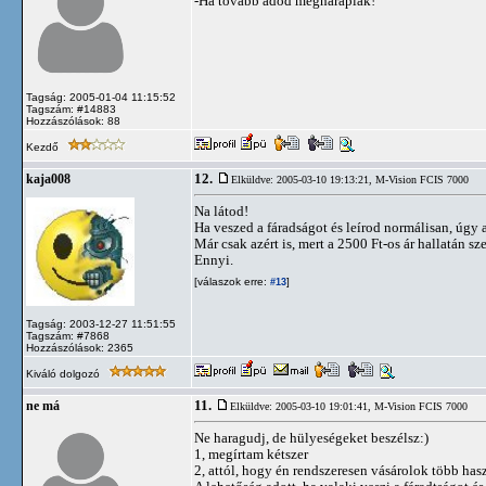
-Ha tovább adod megharaplak!
Tagság: 2005-01-04 11:15:52
Tagszám: #14883
Hozzászólások: 88
Kezdő
12.
kaja008
Elküldve: 2005-03-10 19:13:21,
M-Vision FCIS 7000
Na látod!
Ha veszed a fáradságot és leírod normálisan, úgy 
Már csak azért is, mert a 2500 Ft-os ár hallatán sz
Ennyi.
[válaszok erre:
]
#13
Tagság: 2003-12-27 11:51:55
Tagszám: #7868
Hozzászólások: 2365
Kiváló dolgozó
11.
ne má
Elküldve: 2005-03-10 19:01:41,
M-Vision FCIS 7000
Ne haragudj, de hülyeségeket beszélsz:)
1, megírtam kétszer
2, attól, hogy én rendszeresen vásárolok több has