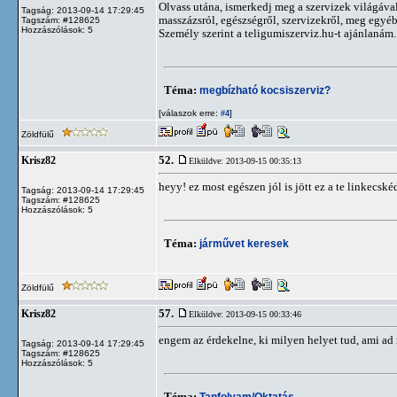
Olvass utána, ismerkedj meg a szervizek világával
Tagság: 2013-09-14 17:29:45
masszázsról, egészségről, szervizekről, meg egyé
Tagszám: #128625
Hozzászólások: 5
Személy szerint a teligumiszerviz.hu-t ajánlanám
Téma:
megbízható kocsiszerviz?
[válaszok erre:
]
#4
Zöldfülű
52.
Krisz82
Elküldve: 2013-09-15 00:35:13
heyy! ez most egészen jól is jött ez a te linkecskéd
Tagság: 2013-09-14 17:29:45
Tagszám: #128625
Hozzászólások: 5
Téma:
járművet keresek
Zöldfülű
57.
Krisz82
Elküldve: 2013-09-15 00:33:46
engem az érdekelne, ki milyen helyet tud, ami 
Tagság: 2013-09-14 17:29:45
Tagszám: #128625
Hozzászólások: 5
Téma:
Tanfolyam/Oktatás