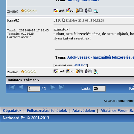
Zöldfülű
510.
Krisz82
Elküldve: 2013-09-15 00:32:28
sziasztok!
Tagság: 2013-09-14 17:29:45
tudom, nem felszerelési téma, de nem tudjátok, ho
Tagszám: #128625
Hozzászólások: 5
ilyen kutyát szeretnék?
Téma:
Adok-veszek - használt/új felszerelés, 
[válaszok erre:
]
#511
#512
Zöldfülű
Találatok száma:
5
Lista:
Ké
/ 1
Az oldal
0.00698208
Cégadatok
|
Felhasználási feltételek
|
Adatvédelem
|
Általános Fórum Sz
Netboard Bt. © 2001-2013.