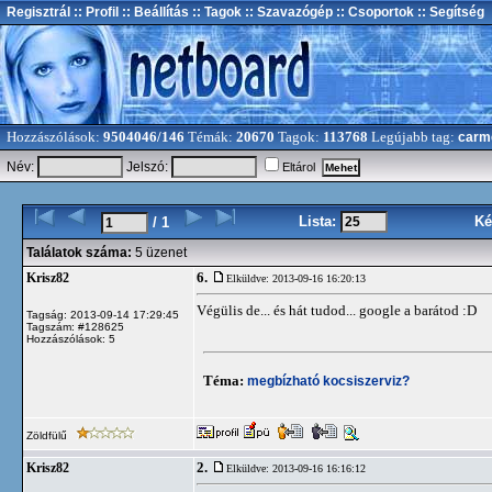
Regisztrál
:: Profil
:: Beállítás
:: Tagok
:: Szavazógép
:: Csoportok
:: Segítség
Hozzászólások:
9504046/146
Témák:
20670
Tagok:
113768
Legújabb tag:
carm
Név:
Jelszó:
Eltárol
Lista:
Ké
/ 1
Találatok száma:
5 üzenet
6.
Krisz82
Elküldve: 2013-09-16 16:20:13
Végülis de... és hát tudod... google a barátod :D
Tagság: 2013-09-14 17:29:45
Tagszám: #128625
Hozzászólások: 5
Téma:
megbízható kocsiszerviz?
Zöldfülű
2.
Krisz82
Elküldve: 2013-09-16 16:16:12