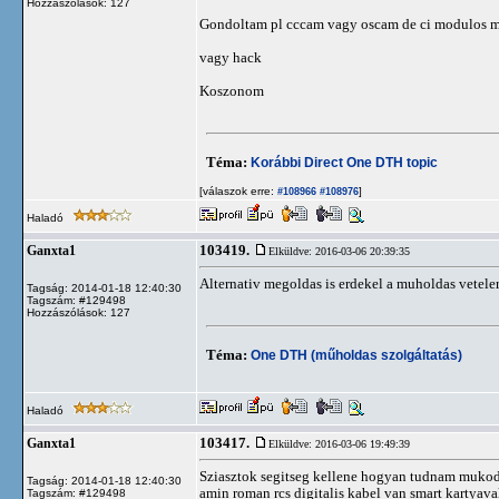
Hozzászólások: 127
Gondoltam pl cccam vagy oscam de ci modulos me
vagy hack
Koszonom
Téma:
Korábbi Direct One DTH topic
[válaszok erre:
]
#108966
#108976
Haladó
103419.
Ganxta1
Elküldve: 2016-03-06 20:39:35
Alternativ megoldas is erdekel a muholdas vetele
Tagság: 2014-01-18 12:40:30
Tagszám: #129498
Hozzászólások: 127
Téma:
One DTH (műholdas szolgáltatás)
Haladó
103417.
Ganxta1
Elküldve: 2016-03-06 19:49:39
Sziasztok segitseg kellene hogyan tudnam mukodes
Tagság: 2014-01-18 12:40:30
amin roman rcs digitalis kabel van smart kartya
Tagszám: #129498