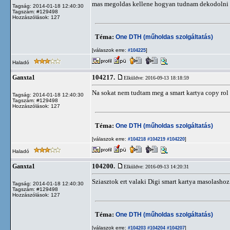
mas megoldas kellene hogyan tudnam dekodolni a 
Tagság: 2014-01-18 12:40:30
Tagszám: #129498
Hozzászólások: 127
Téma:
One DTH (műholdas szolgáltatás)
[válaszok erre:
]
#104225
Haladó
104217.
Ganxta1
Elküldve: 2016-09-13 18:18:59
Na sokat nem tudtam meg a smart kartya copy rol 
Tagság: 2014-01-18 12:40:30
Tagszám: #129498
Hozzászólások: 127
Téma:
One DTH (műholdas szolgáltatás)
[válaszok erre:
]
#104218
#104219
#104220
Haladó
104200.
Ganxta1
Elküldve: 2016-09-13 14:20:31
Sziasztok ert valaki Digi smart kartya masolasho
Tagság: 2014-01-18 12:40:30
Tagszám: #129498
Hozzászólások: 127
Téma:
One DTH (műholdas szolgáltatás)
[válaszok erre:
]
#104203
#104204
#104207