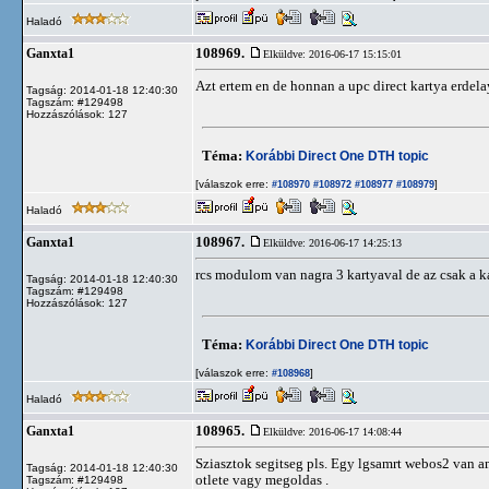
Haladó
108969.
Ganxta1
Elküldve: 2016-06-17 15:15:01
Azt ertem en de honnan a upc direct kartya erdel
Tagság: 2014-01-18 12:40:30
Tagszám: #129498
Hozzászólások: 127
Téma:
Korábbi Direct One DTH topic
[válaszok erre:
]
#108970
#108972
#108977
#108979
Haladó
108967.
Ganxta1
Elküldve: 2016-06-17 14:25:13
rcs modulom van nagra 3 kartyaval de az csak a k
Tagság: 2014-01-18 12:40:30
Tagszám: #129498
Hozzászólások: 127
Téma:
Korábbi Direct One DTH topic
[válaszok erre:
]
#108968
Haladó
108965.
Ganxta1
Elküldve: 2016-06-17 14:08:44
Sziasztok segitseg pls. Egy lgsamrt webos2 van am
Tagság: 2014-01-18 12:40:30
otlete vagy megoldas .
Tagszám: #129498