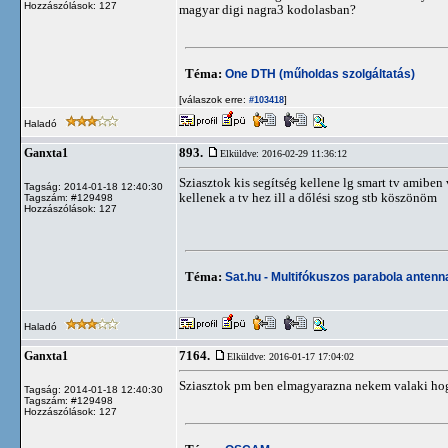
Hozzászólások: 127
magyar digi nagra3 kodolasban?
Téma:
One DTH (műholdas szolgáltatás)
[válaszok erre:
]
#103418
Haladó
893.
Ganxta1
Elküldve: 2016-02-29 11:36:12
Sziasztok kis segítség kellene lg smart tv amiben
Tagság: 2014-01-18 12:40:30
kellenek a tv hez ill a dőlési szog stb köszönöm
Tagszám: #129498
Hozzászólások: 127
Téma:
Sat.hu - Multifókuszos parabola antenn
Haladó
7164.
Ganxta1
Elküldve: 2016-01-17 17:04:02
Sziasztok pm ben elmagyarazna nekem valaki hogy
Tagság: 2014-01-18 12:40:30
Tagszám: #129498
Hozzászólások: 127