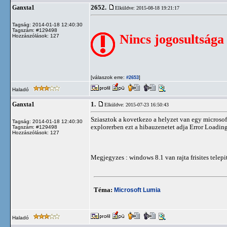
2652.
Ganxta1
Elküldve: 2015-08-18 19:21:17
Tagság: 2014-01-18 12:40:30
Tagszám: #129498
Nincs jogosultsága
Hozzászólások: 127
[válaszok erre:
]
#2653
Haladó
1.
Ganxta1
Elküldve: 2015-07-23 16:50:43
Sziasztok a kovetkezo a helyzet van egy microsof
Tagság: 2014-01-18 12:40:30
explorerben ezt a hibauzenetet adja Error Loadin
Tagszám: #129498
Hozzászólások: 127
Megjegyzes : windows 8.1 van rajta frisites tele
Téma:
Microsoft Lumia
Haladó