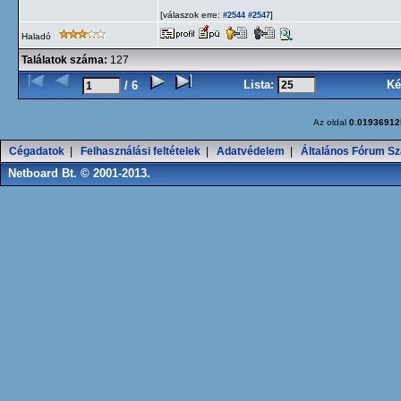
[válaszok erre:
]
#2544
#2547
Haladó
Találatok száma:
127
Lista:
Ké
/ 6
Az oldal
0.01936912
Cégadatok
|
Felhasználási feltételek
|
Adatvédelem
|
Általános Fórum Sz
Netboard Bt. © 2001-2013.