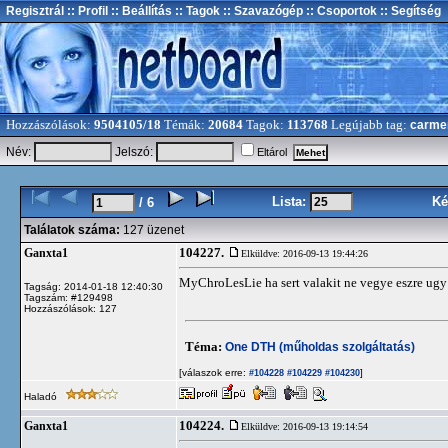
Regisztrál
:: Profil
:: Beállítás
:: Tagok
:: Szavazógép
:: Csoportok
:: Segítség
Hozzászólások:
9504105/18
Témák:
20684
Tagok:
113768
Legújabb tag:
carme
Név:
Jelszó:
Eltárol
Lista:
Ké
/ 6
Találatok száma:
127 üzenet
104227.
Ganxta1
Elküldve: 2016-09-13 19:44:26
MyChroLesLie ha sert valakit ne vegye eszre ugy t
Tagság: 2014-01-18 12:40:30
Tagszám: #129498
Hozzászólások: 127
Téma:
One DTH (műholdas szolgáltatás)
[válaszok erre:
]
#104228
#104229
#104230
Haladó
104224.
Ganxta1
Elküldve: 2016-09-13 19:14:54