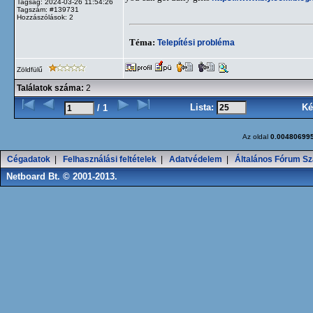
Tagság: 2024-03-26 11:54:26
Tagszám: #139731
Hozzászólások: 2
Téma:
Telepítési probléma
Zöldfülű
Találatok száma:
2
Lista:
Ké
/ 1
Az oldal
0.00480699
Cégadatok
|
Felhasználási feltételek
|
Adatvédelem
|
Általános Fórum Sz
Netboard Bt. © 2001-2013.