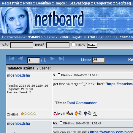
Regisztrál
:: Profil
:: Beállítás
:: Tagok
:: Szavazógép
:: Csoportok
:: Segítség
Hozzászólások:
9504092/5
Témák:
20681
Tagok:
113768
Legújabb tag:
carmen
Név:
Jelszó:
Eltárol
Lista:
Ké
/ 1
Találatok száma:
2 üzenet
5.
moshibadsha
Elküldve: 2024-03-26 11:56:21
get free <a target="_blank" href="
https://matchm
Tagság: 2024-03-26 11:54:26
Tagszám: #139731
Hozzászólások: 2
Téma:
Total Commander
Zöldfülű
65.
moshibadsha
Elküldve: 2024-03-26 11:55:49
you can get daily gifts
https://www.bly.com/blog