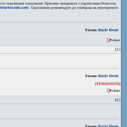
льтат перевищив очікування. Приємно працювати з українським бізнесом,
//sharkscode.com/
. Однозначно рекомендую до співпраці як перевіреного
Fórum:
Bazár fórum
[3.]
Fórum:
Bazár fórum
(TÉMANYITÓ)
[4.]
Fórum:
Bazár fórum