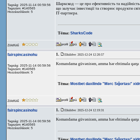
Шаркскод — це про ефективність та надійність
Tagság: 2025-11-14 00:59:56
що залучає інвестиції та створює продукти сві
Tagszám: #140565
Hozzászólások: 5
ІТ-партнера.
Téma:
SharksCode
Zöldfülű
1.
fairspincasinohu
Elküldve: 2025-12-24 12:20:57
Komandama güvənirəm, amma hər ehtimala qarşı m
Tagság: 2025-11-14 00:59:56
Tagszám: #140565
Hozzászólások: 5
Téma:
Mostbet daxilində "Mərc Sığortası" xid
Zöldfülű
1.
fairspincasinohu
Elküldve: 2025-12-24 12:19:31
Komandama güvənirəm, amma hər ehtimala qarşı m
Tagság: 2025-11-14 00:59:56
Tagszám: #140565
Hozzászólások: 5
Téma:
Mostbet daxilində "Mərc Sığortası" xid