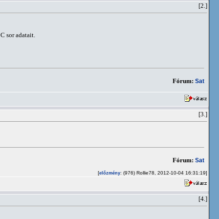
[2.]
C sor adatait.
Fórum:
Sat
[3.]
Fórum:
Sat
[
: (976) Rollie78, 2012-10-04 16:31:19]
előzmény
[4.]