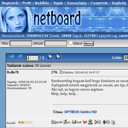
Regisztrál
:: Profil
:: Beállítás
:: Tagok
:: Szavazógép
:: Csoportok
:: Segítség
Hozzászólások:
9504034/134
Témák:
20668
Tagok:
113768
Legújabb tag:
carm
Név:
Jelszó:
Eltárol
Lista:
/ 3
Találatok száma:
55 üzenet
276.
Rollie78
Elküldve: 2013-01-02 16:47:57
Szerkezetileg hogyan kell hogy kinézzen az oscam
Tagság: 2006-04-03 22:25:29
A pluginok között megjelenik az oscam, azt írja
Tagszám: #29247
Hozzászólások: 55
Aki tud, az legyen szives segítsen.
Help, help, help...
Téma:
OPTIBOX Gekko HD
Kezdő