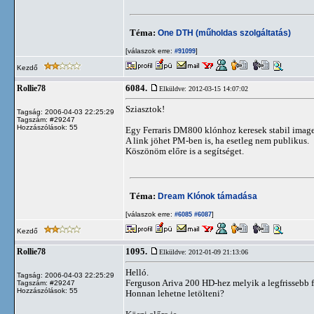
Téma:
One DTH (műholdas szolgáltatás)
[válaszok erre:
]
#91099
Kezdő
6084.
Rollie78
Elküldve: 2012-03-15 14:07:02
Sziasztok!
Tagság: 2006-04-03 22:25:29
Tagszám: #29247
Hozzászólások: 55
Egy Ferraris DM800 klónhoz keresek stabil imaget
A link jöhet PM-ben is, ha esetleg nem publikus.
Köszönöm előre is a segítséget.
Téma:
Dream Klónok támadása
[válaszok erre:
]
#6085
#6087
Kezdő
1095.
Rollie78
Elküldve: 2012-01-09 21:13:06
Helló.
Tagság: 2006-04-03 22:25:29
Ferguson Ariva 200 HD-hez melyik a legfrissebb fi
Tagszám: #29247
Hozzászólások: 55
Honnan lehetne letölteni?