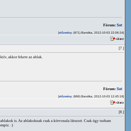
Fórum:
Sat
[
: (971) Bandika, 2012-10-03 22:06:24]
előzmény
[7.]
tív, akkor fekete az ablak.
Fórum:
Sat
[
: (966) Bandika, 2012-10-03 12:45:19]
előzmény
[8.]
 ablakok is. Az ablakoknak csak a körvonala látszott. Csak úgy tudtam
ompiz. :)