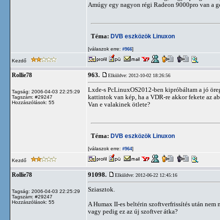
Amúgy egy nagyon régi Radeon 9000pro van a g
Téma:
DVB eszközök Linuxon
[válaszok erre:
]
#966
Kezdő
963.
Rollie78
Elküldve: 2012-10-02 18:26:56
Lxde-s PcLinuxOS2012-ben kipróbáltam a jó öreg S
Tagság: 2006-04-03 22:25:29
kattintok van kép, ha a VDR-re akkor fekete az ab
Tagszám: #29247
Hozzászólások: 55
Van e valakinek ötlete?
Téma:
DVB eszközök Linuxon
[válaszok erre:
]
#964
Kezdő
91098.
Rollie78
Elküldve: 2012-06-22 12:45:16
Sziasztok.
Tagság: 2006-04-03 22:25:29
Tagszám: #29247
Hozzászólások: 55
A Humax II-es beltérin szoftverfrissítés után nem
vagy pedig ez az új szoftver átka?