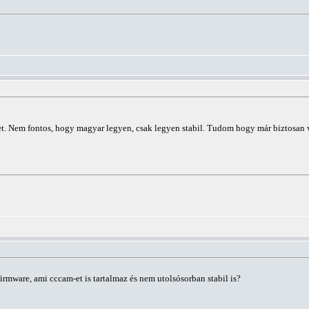
. Nem fontos, hogy magyar legyen, csak legyen stabil. Tudom hogy már biztosan vo
rmware, ami cccam-et is tartalmaz és nem utolsósorban stabil is?