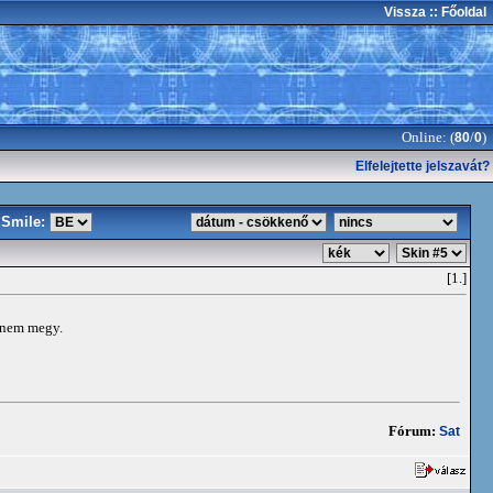
Vissza
:: Főoldal
Online: (
/
)
80
0
Elfelejtette jelszavát?
Smile:
[1.]
s nem megy.
Fórum:
Sat