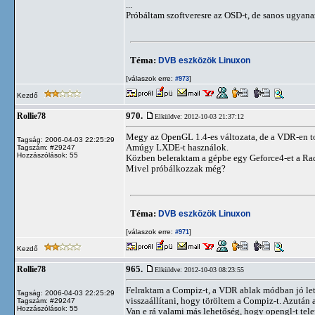
...
Próbáltam szoftveresre az OSD-t, de sanos ugyanaz
Téma:
DVB eszközök Linuxon
[válaszok erre:
]
#973
Kezdő
970.
Rollie78
Elküldve: 2012-10-03 21:37:12
Megy az OpenGL 1.4-es változata, de a VDR-en tová
Tagság: 2006-04-03 22:25:29
Amúgy LXDE-t használok.
Tagszám: #29247
Hozzászólások: 55
Közben beleraktam a gépbe egy Geforce4-et a Rad
Mivel próbálkozzak még?
Téma:
DVB eszközök Linuxon
[válaszok erre:
]
#971
Kezdő
965.
Rollie78
Elküldve: 2012-10-03 08:23:55
Felraktam a Compiz-t, a VDR ablak módban jó lett
Tagság: 2006-04-03 22:25:29
visszaállítani, hogy töröltem a Compiz-t. Azután 
Tagszám: #29247
Hozzászólások: 55
Van e rá valami más lehetőség, hogy opengl-t tele