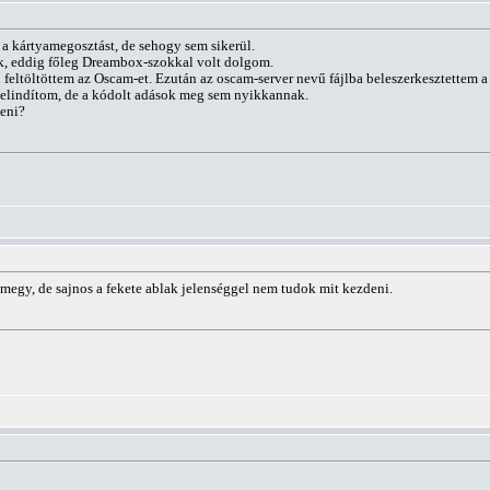
kártyamegosztást, de sehogy sem sikerül.
k, eddig főleg Dreambox-szokkal volt dolgom.
 feltöltöttem az Oscam-et. Ezután az oscam-server nevű fájlba beleszerkesztettem a 
 elindítom, de a kódolt adások meg sem nyikkannak.
teni?
megy, de sajnos a fekete ablak jelenséggel nem tudok mit kezdeni.