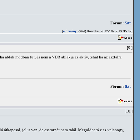
Fórum:
Sat
[
: (964) Bandika, 2012-10-02 19:35:09]
előzmény
[9.]
 ablak módban fut, és nem a VDR ablakja az aktív, tehát ha az asztalra
Fórum:
Sat
[10.]
ó átkapcsol, jel is van, de csatornát nem talál. Megoldható e ez valahogy,