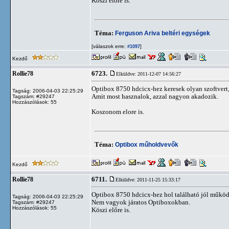
Köszi előre is.
Téma:
Ferguson Ariva beltéri egységek
[válaszok erre:
]
#1097
Kezdő
6723.
Rollie78
Elküldve: 2011-12-07 14:56:27
Optibox 8750 hdcicx-hez keresek olyan szoftvert,
Tagság: 2006-04-03 22:25:29
Amit most hasznalok, azzal nagyon akadozik.
Tagszám: #29247
Hozzászólások: 55
Koszonom elore is.
Téma:
Optibox műholdvevők
Kezdő
6711.
Rollie78
Elküldve: 2011-11-25 15:33:17
Optibox 8750 hdcicx-hez hol található jól működő
Tagság: 2006-04-03 22:25:29
Nem vagyok járatos Optiboxokban.
Tagszám: #29247
Hozzászólások: 55
Köszi előre is.