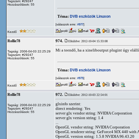
Tagszám: #29247
Hozzászólások: 55
Téma:
DVB eszközök Linuxon
[válaszok erre:
]
#977
Kezdő
974.
Rollie78
Elküldve: 2012-10-04 15:33:08
Mi a teendő, ha a xineliboutput plugint úgy elál
Tagság: 2006-04-03 22:25:29
Tagszám: #29247
Hozzászólások: 55
Téma:
DVB eszközök Linuxon
[válaszok erre:
]
#975
Kezdő
972.
Rollie78
Elküldve: 2012-10-03 22:54:01
glxinfo szerint:
Tagság: 2006-04-03 22:25:29
direct rendering: Yes
Tagszám: #29247
Hozzászólások: 55
server glx vendor string: NVIDIA Corporation
server glx version string: 1.4
...
OpenGL vendor string: NVIDIA Corporation
OpenGL renderer string: GeForce4 MX 440 wit
OpenGL version string: 1.5.8 NVIDIA 96.43.20