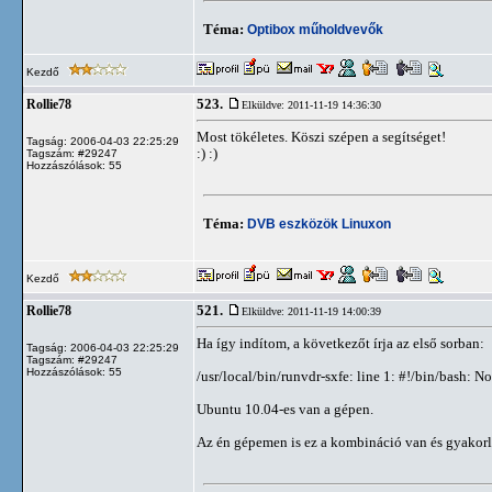
Téma:
Optibox műholdvevők
Kezdő
523.
Rollie78
Elküldve: 2011-11-19 14:36:30
Most tökéletes. Köszi szépen a segítséget!
Tagság: 2006-04-03 22:25:29
:) :)
Tagszám: #29247
Hozzászólások: 55
Téma:
DVB eszközök Linuxon
Kezdő
521.
Rollie78
Elküldve: 2011-11-19 14:00:39
Ha így indítom, a következőt írja az első sorban:
Tagság: 2006-04-03 22:25:29
Tagszám: #29247
Hozzászólások: 55
/usr/local/bin/runvdr-sxfe: line 1: #!/bin/bash: No
Ubuntu 10.04-es van a gépen.
Az én gépemen is ez a kombináció van és gyakorla