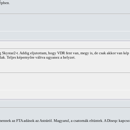
épben.
kystar2-t. Addig eljutottam, hogy VDR fent van, megy is, de csak akkor van kép ha
lak. Teljes képernyőre váltva ugyanez a helyzet.
 mennek az FTA adások az Astráról. Magyarul, a csatornák eltüntek. A Diseqc kapcsol