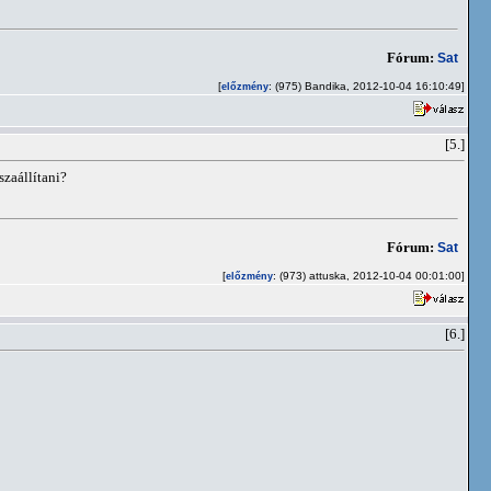
Fórum:
Sat
[
: (975) Bandika, 2012-10-04 16:10:49]
előzmény
[5.]
szaállítani?
Fórum:
Sat
[
: (973) attuska, 2012-10-04 00:01:00]
előzmény
[6.]