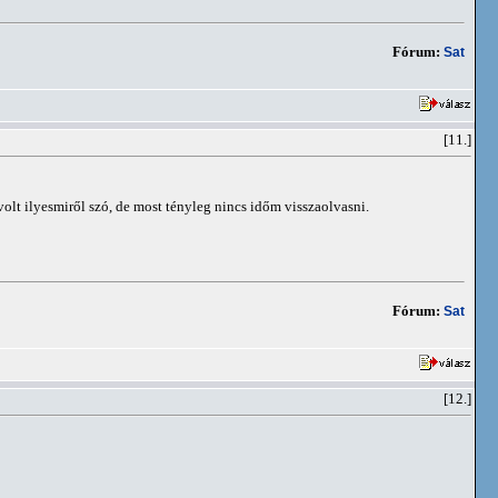
Fórum:
Sat
[11.]
lt ilyesmiről szó, de most tényleg nincs időm visszaolvasni.
Fórum:
Sat
[12.]