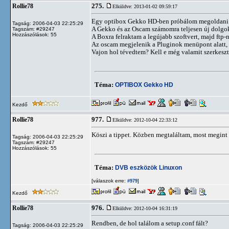
275.
Rollie78
Elküldve: 2013-01-02 09:59:17
Egy optibox Gekko HD-ben próbálom megoldani a 
Tagság: 2006-04-03 22:25:29
A Gekko és az Oscam számomra teljesen új dolgo
Tagszám: #29247
Hozzászólások: 55
A Boxra felraktam a legújabb szoftvert, majd ftp-n
Az oscam megjelenik a Pluginok menüpont alatt,
Vajon hol tévedtem? Kell e még valamit szerkesz
Téma:
OPTIBOX Gekko HD
Kezdő
977.
Rollie78
Elküldve: 2012-10-04 22:33:12
Köszi a tippet. Közben megtaláltam, most megint 
Tagság: 2006-04-03 22:25:29
Tagszám: #29247
Hozzászólások: 55
Téma:
DVB eszközök Linuxon
[válaszok erre:
]
#979
Kezdő
976.
Rollie78
Elküldve: 2012-10-04 16:31:19
Rendben, de hol találom a setup.conf fált?
Tagság: 2006-04-03 22:25:29