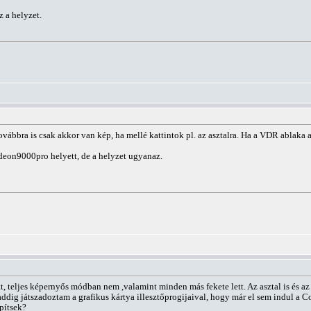
 a helyzet.
bbra is csak akkor van kép, ha mellé kattintok pl. az asztalra. Ha a VDR ablaka ak
eon9000pro helyett, de a helyzet ugyanaz.
, teljes képernyős módban nem ,valamint minden más fekete lett. Az asztal is és az
addig játszadoztam a grafikus kártya illesztőprogijaival, hogy már el sem indul a C
pítsek?