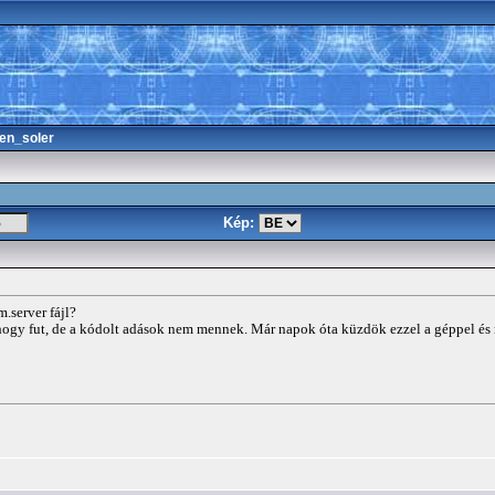
en_soler
Kép:
.server fájl?
, hogy fut, de a kódolt adások nem mennek. Már napok óta küzdök ezzel a géppel é