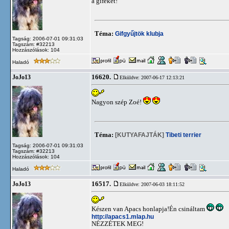
a gifeket!
Téma:
Gifgyűjtök klubja
Tagság: 2006-07-01 09:31:03
Tagszám: #32213
Hozzászólások: 104
Haladó
16620.
JoJo13
Elküldve: 2007-06-17 12:13:21
Nagyon szép Zoé!
Téma:
[KUTYAFAJTÁK]
Tibeti terrier
Tagság: 2006-07-01 09:31:03
Tagszám: #32213
Hozzászólások: 104
Haladó
16517.
JoJo13
Elküldve: 2007-06-03 18:11:52
Készen van Apacs honlapja!Én csináltam
http://apacs1.mlap.hu
NÉZZÉTEK MEG!