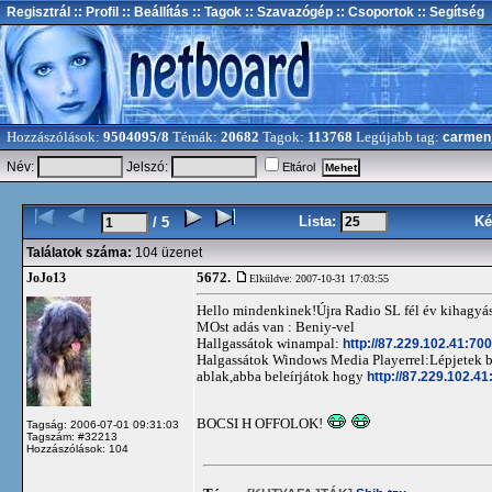
Regisztrál
:: Profil
:: Beállítás
:: Tagok
:: Szavazógép
:: Csoportok
:: Segítség
Hozzászólások:
9504095/8
Témák:
20682
Tagok:
113768
Legújabb tag:
carmen
Név:
Jelszó:
Eltárol
Lista:
Ké
/ 5
Találatok száma:
104 üzenet
5672.
JoJo13
Elküldve: 2007-10-31 17:03:55
Hello mindenkinek!Újra Radio SL fél év kihagyás 
MOst adás van : Beniy-vel
Hallgassátok winampal:
http://87.229.102.41:700
Halgassátok Windows Media Playerrel:Lépjetek 
ablak,abba beleírjátok hogy
http://87.229.102.41
BOCSI H OFFOLOK!
Tagság: 2006-07-01 09:31:03
Tagszám: #32213
Hozzászólások: 104