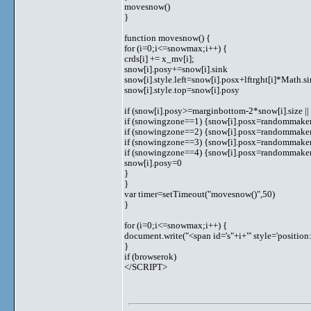
movesnow()
}
function movesnow() {
for (i=0;i<=snowmax;i++) {
crds[i] += x_mv[i];
snow[i].posy+=snow[i].sink
snow[i].style.left=snow[i].posx+lftrght[i]*Math.sin
snow[i].style.top=snow[i].posy
if (snow[i].posy>=marginbottom-2*snow[i].size || p
if (snowingzone==1) {snow[i].posx=randommaker(
if (snowingzone==2) {snow[i].posx=randommaker(
if (snowingzone==3) {snow[i].posx=randommaker(
if (snowingzone==4) {snow[i].posx=randommaker(
snow[i].posy=0
}
}
var timer=setTimeout("movesnow()",50)
}
for (i=0;i<=snowmax;i++) {
document.write("<span id='s"+i+"' style='positi
}
if (browserok)
</SCRIPT>