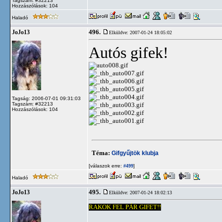
Tagszám: #32213
Hozzászólások: 104
Haladó
496.
JoJo13
Elküldve: 2007-01-24 18:05:02
Autós gifek
!
Tagság: 2006-07-01 09:31:03
Tagszám: #32213
Hozzászólások: 104
Téma:
Gifgyűjtök klubja
[válaszok erre:
]
#499
Haladó
495.
JoJo13
Elküldve: 2007-01-24 18:02:13
RAKOK FEL PÁR GIFET!!