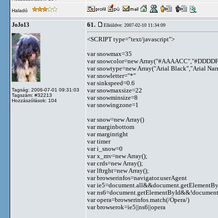
Haladó
61.
JoJo13
Elküldve: 2007-02-10 11:34:09
<SCRIPT type="text/javascript">
var snowmax=35
var snowcolor=new Array("#AAAACC","#DDDDF
var snowtype=new Array("Arial Black","Arial Na
var snowletter="*"
var sinkspeed=0.6
var snowmaxsize=22
Tagság: 2006-07-01 09:31:03
Tagszám: #32213
var snowminsize=8
Hozzászólások: 104
var snowingzone=1
var snow=new Array()
var marginbottom
var marginright
var timer
var i_snow=0
var x_mv=new Array();
var crds=new Array();
var lftrght=new Array();
var browserinfos=navigator.userAgent
var ie5=document.all&&document.getElementByI
var ns6=document.getElementById&&!document.
var opera=browserinfos.match(/Opera/)
var browserok=ie5||ns6||opera