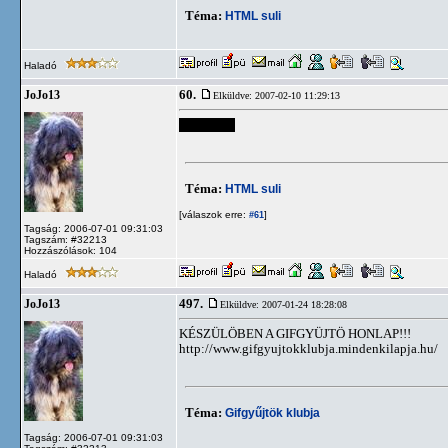
Téma:
HTML suli
Haladó
60.
JoJo13
Elküldve: 2007-02-10 11:29:13
Sziasztok!
Téma:
HTML suli
[válaszok erre:
]
#61
Tagság: 2006-07-01 09:31:03
Tagszám: #32213
Hozzászólások: 104
Haladó
497.
JoJo13
Elküldve: 2007-01-24 18:28:08
KÉSZÜLÖBEN A GIFGYÜJTÖ HONLAP!!!
http://www.gifgyujtokklubja.mindenkilapja.hu/
Téma:
Gifgyűjtök klubja
Tagság: 2006-07-01 09:31:03