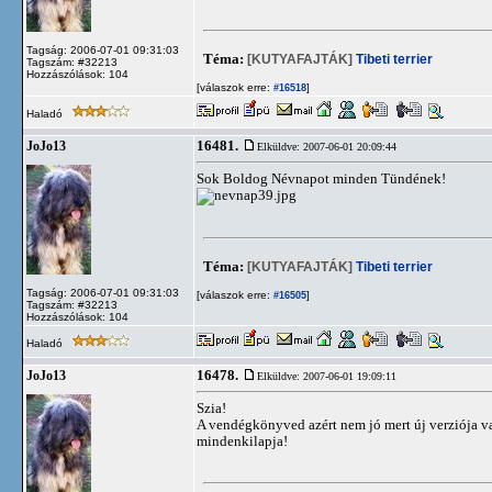
Tagság: 2006-07-01 09:31:03
Téma:
[KUTYAFAJTÁK]
Tibeti terrier
Tagszám: #32213
Hozzászólások: 104
[válaszok erre:
]
#16518
Haladó
16481.
JoJo13
Elküldve: 2007-06-01 20:09:44
Sok Boldog Névnapot minden Tündének!
Téma:
[KUTYAFAJTÁK]
Tibeti terrier
Tagság: 2006-07-01 09:31:03
[válaszok erre:
]
#16505
Tagszám: #32213
Hozzászólások: 104
Haladó
16478.
JoJo13
Elküldve: 2007-06-01 19:09:11
Szia!
A vendégkönyved azért nem jó mert új verziója van
mindenkilapja!