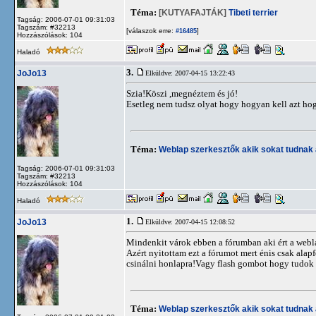
Téma:
[KUTYAFAJTÁK]
Tibeti terrier
Tagság: 2006-07-01 09:31:03
Tagszám: #32213
[válaszok erre:
]
#16485
Hozzászólások: 104
Haladó
3.
JoJo13
Elküldve: 2007-04-15 13:22:43
Szia!Köszi ,megnéztem és jó!
Esetleg nem tudsz olyat hogy hogyan kell azt ho
Téma:
Weblap szerkesztők akik sokat tudnak 
Tagság: 2006-07-01 09:31:03
Tagszám: #32213
Hozzászólások: 104
Haladó
1.
JoJo13
Elküldve: 2007-04-15 12:08:52
Mindenkit várok ebben a fórumban aki ért a webl
Azért nyitottam ezt a fórumot mert énis csak ala
csinálni honlapra!Vagy flash gombot hogy tudok 
Téma:
Weblap szerkesztők akik sokat tudnak 