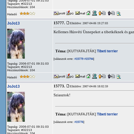
Tagság: 2006-07-01 09:31:03
Tagszám: #32213
Hozzászólások: 104
Haladó
15777.
JoJo13
Elküldve: 2007-04-06 19:27:03
Kellemes Húsvéti Ünnepeket a tibetkéknek és ga
Téma:
[KUTYAFAJTÁK]
Tibeti terrier
[válaszok erre:
]
#15779
#15794
Tagság: 2006-07-01 09:31:03
Tagszám: #32213
Hozzászólások: 104
Haladó
15773.
JoJo13
Elküldve: 2007-04-06 18:02:59
Sziasztok!
Téma:
[KUTYAFAJTÁK]
Tibeti terrier
[válaszok erre:
]
#15776
Tagság: 2006-07-01 09:31:03
Tagszám: #32213
Hozzászólások: 104