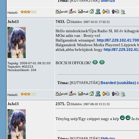
Téma:
[KUTYAFAJTÁK]
Shih-tzu
Haladó
7433.
JoJo13
Elküldve: 2007-10-31 17:02:51
Hello mindenkinek!Újra Radio SL fél év kihagyás 
MOst adás van : Beniy-vel
Hallgassátok winampal:
http://87.229.102.41:700
Halgassátok Windows Media Playerrel:Lépjetek 
ablak,abba beleírjátok hogy
http://87.229.102.41
BOCSI H OFFOLOK!
Tagság: 2006-07-01 09:31:03
Tagszám: #32213
Hozzászólások: 104
Téma:
[KUTYAFAJTÁK]
Bearded (szakállas) co
Haladó
2375.
JoJo13
Elküldve: 2007-08-18 13:11:31
Tényleg szép!Egy csöppet nagy a kép
Ja és
Téma:
[KUTYAFAJTÁK]
Shih-tzu