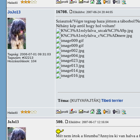
Haladó
16708.
JoJo13
Elküldve: 2007-06-24 20:44:05
Sziasztok!Végre tegnap haza jöttem a táborbol!
Néhány kép arról hogy hol voltam!
Tagság: 2006-07-01 09:31:03
Tagszám: #32213
Hozzászólások: 104
Téma:
[KUTYAFAJTÁK]
Tibeti terrier
Haladó
500.
JoJo13
Elküldve: 2007-06-17 12:16:04
Mér nem írtok a fórumba?Annyira ki van halva a 