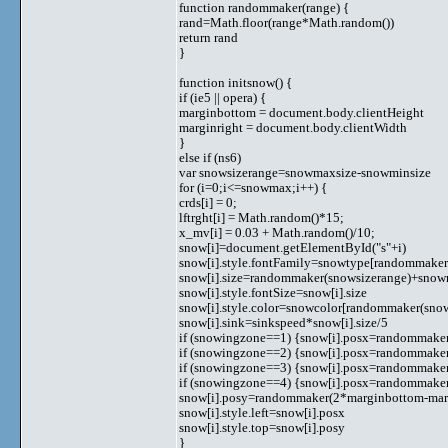
function randommaker(range) {
rand=Math.floor(range*Math.random())
return rand
}
function initsnow() {
if (ie5 || opera) {
marginbottom = document.body.clientHeight
marginright = document.body.clientWidth
}
else if (ns6)
var snowsizerange=snowmaxsize-snowminsize
for (i=0;i<=snowmax;i++) {
crds[i] = 0;
lftrght[i] = Math.random()*15;
x_mv[i] = 0.03 + Math.random()/10;
snow[i]=document.getElementById("s"+i)
snow[i].style.fontFamily=snowtype[randommaker
snow[i].size=randommaker(snowsizerange)+snow
snow[i].style.fontSize=snow[i].size
snow[i].style.color=snowcolor[randommaker(snow
snow[i].sink=sinkspeed*snow[i].size/5
if (snowingzone==1) {snow[i].posx=randommaker(
if (snowingzone==2) {snow[i].posx=randommaker(
if (snowingzone==3) {snow[i].posx=randommaker(
if (snowingzone==4) {snow[i].posx=randommaker(
snow[i].posy=randommaker(2*marginbottom-marg
snow[i].style.left=snow[i].posx
snow[i].style.top=snow[i].posy
}