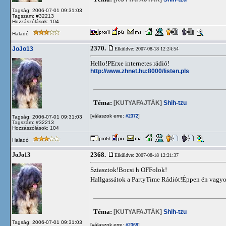
Tagság: 2006-07-01 09:31:03
Tagszám: #32213
Hozzászólások: 104
Haladó
2370.
JoJo13
Elküldve: 2007-08-18 12:24:54
Hello!PErxe internetes rádió!
http://www.zhnet.hu:8000/listen.pls
Téma:
[KUTYAFAJTÁK]
Shih-tzu
[válaszok erre:
]
#2372
Tagság: 2006-07-01 09:31:03
Tagszám: #32213
Hozzászólások: 104
Haladó
2368.
JoJo13
Elküldve: 2007-08-18 12:21:37
Sziasztok!Bocsi h OFFolok!
Hallgassátok a PartyTime Rádiót!Éppen én vagy
Téma:
[KUTYAFAJTÁK]
Shih-tzu
Tagság: 2006-07-01 09:31:03
[válaszok erre:
]
#2369