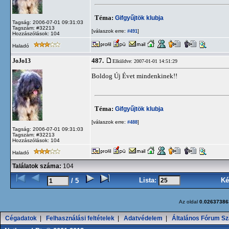
Téma:
Gifgyűjtök klubja
Tagság: 2006-07-01 09:31:03
Tagszám: #32213
[válaszok erre:
]
#491
Hozzászólások: 104
Haladó
487.
JoJo13
Elküldve: 2007-01-01 14:51:29
Boldog Új Évet mindenkinek!!
Téma:
Gifgyűjtök klubja
[válaszok erre:
]
#488
Tagság: 2006-07-01 09:31:03
Tagszám: #32213
Hozzászólások: 104
Haladó
Találatok száma:
104
Lista:
Ké
/ 5
Az oldal
0.02637386
Cégadatok
|
Felhasználási feltételek
|
Adatvédelem
|
Általános Fórum Sz