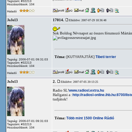
Tagszám: #32213
Hozzászólások: 104
Haladó
17014.
JoJo13
Elküldve: 2007-07-29 18:36:48
Sok Boldog Névnapot az összes fórumozó Mártá
Téma:
[KUTYAFAJTÁK]
Tibeti terrier
Tagság: 2006-07-01 09:31:03
Tagszám: #32213
Hozzászólások: 104
Haladó
2.
JoJo13
Elküldve: 2007-07-05 20:13:25
Radio SL!
www.radiosl.extra.hu
Hallgatni a :
http://radiosl-online.ihb.hu:8700/list
tudjátok!
Téma:
Több mint 1500 Online Rádió
Tagság: 2006-07-01 09:31:03
Tagszám: #32213
Hozzászólások: 104