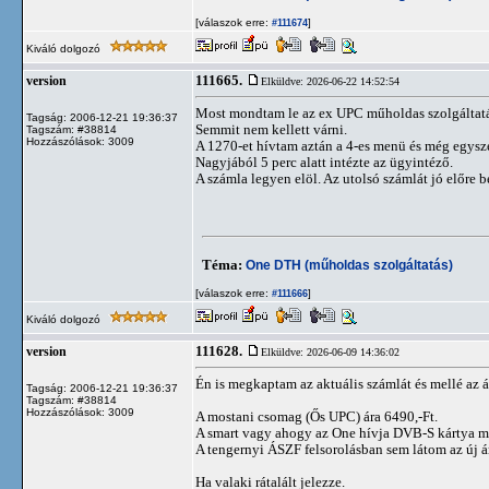
[válaszok erre:
]
#111674
Kiváló dolgozó
111665.
version
Elküldve: 2026-06-22 14:52:54
Most mondtam le az ex UPC műholdas szolgáltatás
Tagság: 2006-12-21 19:36:37
Semmit nem kellett várni.
Tagszám: #38814
Hozzászólások: 3009
A 1270-et hívtam aztán a 4-es menü és még egysz
Nagyjából 5 perc alatt intézte az ügyintéző.
A számla legyen elöl. Az utolsó számlát jó előre b
Téma:
One DTH (műholdas szolgáltatás)
[válaszok erre:
]
#111666
Kiváló dolgozó
111628.
version
Elküldve: 2026-06-09 14:36:02
Én is megkaptam az aktuális számlát és mellé az á
Tagság: 2006-12-21 19:36:37
Tagszám: #38814
Hozzászólások: 3009
A mostani csomag (Ős UPC) ára 6490,-Ft.
A smart vagy ahogy az One hívja DVB-S kártya mos
A tengernyi ÁSZF felsorolásban sem látom az új ár
Ha valaki rátalált jelezze.