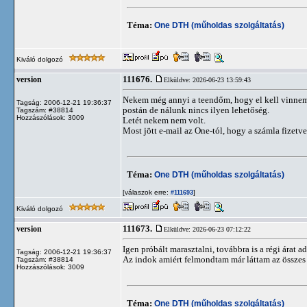
Téma:
One DTH (műholdas szolgáltatás)
Kiváló dolgozó
111676.
version
Elküldve: 2026-06-23 13:59:43
Nekem még annyi a teendőm, hogy el kell vinnem 
Tagság: 2006-12-21 19:36:37
postán de nálunk nincs ilyen lehetőség.
Tagszám: #38814
Hozzászólások: 3009
Letét nekem nem volt.
Most jött e-mail az One-tól, hogy a számla fizetve
Téma:
One DTH (műholdas szolgáltatás)
[válaszok erre:
]
#111693
Kiváló dolgozó
111673.
version
Elküldve: 2026-06-23 07:12:22
Igen próbált marasztalni, továbbra is a régi árat 
Tagság: 2006-12-21 19:36:37
Az indok amiért felmondtam már láttam az összes 
Tagszám: #38814
Hozzászólások: 3009
Téma:
One DTH (műholdas szolgáltatás)