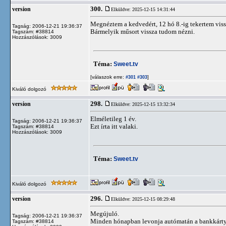
300.
version
Elküldve: 2025-12-15 14:31:44
Megnéztem a kedvedért, 12 hó 8.-ig tekertem vis
Tagság: 2006-12-21 19:36:37
Bármelyik műsort vissza tudom nézni.
Tagszám: #38814
Hozzászólások: 3009
Téma:
Sweet.tv
[válaszok erre:
]
#301
#303
Kiváló dolgozó
298.
version
Elküldve: 2025-12-15 13:32:34
Elméletileg 1 év.
Tagság: 2006-12-21 19:36:37
Ezt írta itt valaki.
Tagszám: #38814
Hozzászólások: 3009
Téma:
Sweet.tv
Kiváló dolgozó
296.
version
Elküldve: 2025-12-15 08:29:48
Megújuló.
Tagság: 2006-12-21 19:36:37
Minden hónapban levonja autómatán a bankkárty
Tagszám: #38814