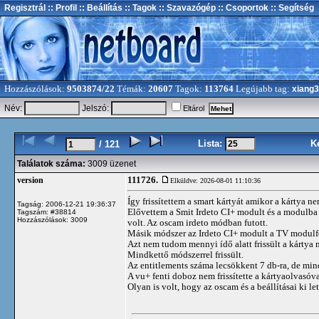
Regisztrál
:: Profil
:: Beállítás
:: Tagok
:: Szavazógép
:: Csoportok
:: Segítség
Hozzászólások:
9503874/22
Témák:
20607
Tagok:
113764
Legújabb tag:
xiang
Név:
Jelszó:
Eltárol
Lista:
K
/ 121
Találatok száma:
3009 üzenet
111726.
version
Elküldve: 2026-08-01 11:10:36
Így frissítettem a smart kártyát amikor a kártya 
Tagság: 2006-12-21 19:36:37
Elővettem a Smit Irdeto CI+ modult és a modulba 
Tagszám: #38814
Hozzászólások: 3009
volt. Az oscam irdeto módban futott.
Másik módszer az Irdeto CI+ modult a TV modulf
Azt nem tudom mennyi ídő alatt frissült a kártya 
Mindkettő módszerrel frissült.
Az entitlements száma lecsökkent 7 db-ra, de mi
A vu+ fenti doboz nem frissítette a kártyaolvasóva
Olyan is volt, hogy az oscam és a beállításai ki lett