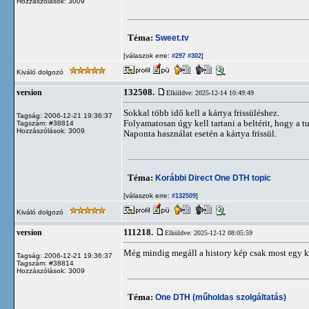
Hozzászólások: 3009
Téma:
Sweet.tv
[válaszok erre:
]
#297
#302
Kiváló dolgozó
132508.
version
Elküldve: 2025-12-14 10:49:49
Sokkal több idő kell a kártya frissüléshez.
Tagság: 2006-12-21 19:36:37
Folyamatosan úgy kell tartani a beltérit, hogy a 
Tagszám: #38814
Hozzászólások: 3009
Naponta használat esetén a kártya frissül.
Téma:
Korábbi Direct One DTH topic
[válaszok erre:
]
#132509
Kiváló dolgozó
111218.
version
Elküldve: 2025-12-12 08:05:59
Még mindig megáll a history kép csak most egy ki
Tagság: 2006-12-21 19:36:37
Tagszám: #38814
Hozzászólások: 3009
Téma:
One DTH (műholdas szolgáltatás)