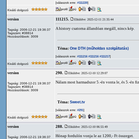
[válaszok erre:
]
#111220
Kiváló dolgozó
111215.
version
Elküldve: 2025-12-11 21:35:44
A history csatorna állandóan megáll, nincs kép.
Tagság: 2006-12-21 19:36:37
Tagszám: #38814
Hozzászólások: 3009
Téma:
One DTH (műholdas szolgáltatás)
[válaszok erre:
]
#111216
#111216
#111217
Kiváló dolgozó
290.
version
Elküldve: 2025-12-10 12:29:07
Nálam most harmadszor 5.-én vonta le, és 5.-én fi
Tagság: 2006-12-21 19:36:37
Tagszám: #38814
Hozzászólások: 3009
Téma:
Sweet.tv
[válaszok erre:
]
#291
Kiváló dolgozó
288.
version
Elküldve: 2025-12-10 06:55:49
Hónap fordulón vonja le az 1200,- Ft összeget.
Tagság: 2006-12-21 19:36:37