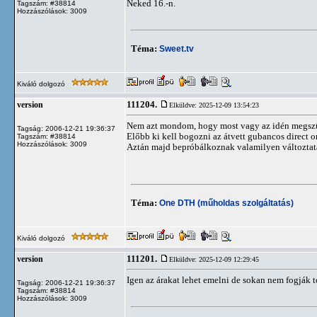
Neked 16.-n.
Tagszám: #38814
Hozzászólások: 3009
Téma:
Sweet.tv
Kiváló dolgozó
111204.
version
Elküldve: 2025-12-09 13:54:23
Nem azt mondom, hogy most vagy az idén megszűn
Tagság: 2006-12-21 19:36:37
Előbb ki kell bogozni az átvett gubancos direct on
Tagszám: #38814
Hozzászólások: 3009
Aztán majd bepróbálkoznak valamilyen változtatá
Téma:
One DTH (műholdas szolgáltatás)
Kiváló dolgozó
111201.
version
Elküldve: 2025-12-09 12:29:45
Igen az árakat lehet emelni de sokan nem fogják t
Tagság: 2006-12-21 19:36:37
Tagszám: #38814
Hozzászólások: 3009