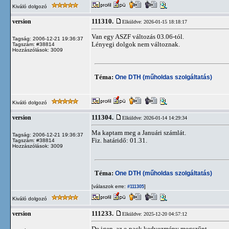
Kiváló dolgozó
111310.
version
Elküldve: 2026-01-15 18:18:17
Van egy ASZF változás 03.06-tól.
Tagság: 2006-12-21 19:36:37
Lényegi dolgok nem változnak.
Tagszám: #38814
Hozzászólások: 3009
Téma:
One DTH (műholdas szolgáltatás)
Kiváló dolgozó
111304.
version
Elküldve: 2026-01-14 14:29:34
Ma kaptam meg a Januári számlát.
Tagság: 2006-12-21 19:36:37
Fiz. határidő: 01.31.
Tagszám: #38814
Hozzászólások: 3009
Téma:
One DTH (műholdas szolgáltatás)
[válaszok erre:
]
#111305
Kiváló dolgozó
111233.
version
Elküldve: 2025-12-20 04:57:12
De igen, az e-pack kedvezmény megszűnt.