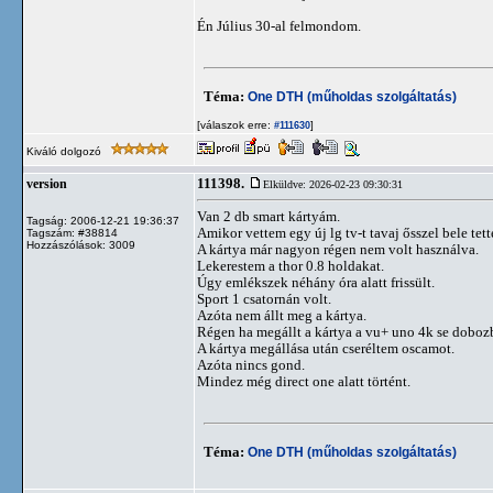
Én Július 30-al felmondom.
Téma:
One DTH (műholdas szolgáltatás)
[válaszok erre:
]
#111630
Kiváló dolgozó
111398.
version
Elküldve: 2026-02-23 09:30:31
Van 2 db smart kártyám.
Tagság: 2006-12-21 19:36:37
Amikor vettem egy új lg tv-t tavaj ősszel bele te
Tagszám: #38814
Hozzászólások: 3009
A kártya már nagyon régen nem volt használva.
Lekerestem a thor 0.8 holdakat.
Úgy emlékszek néhány óra alatt frissült.
Sport 1 csatornán volt.
Azóta nem állt meg a kártya.
Régen ha megállt a kártya a vu+ uno 4k se dobozb
A kártya megállása után cseréltem oscamot.
Azóta nincs gond.
Mindez még direct one alatt történt.
Téma:
One DTH (műholdas szolgáltatás)