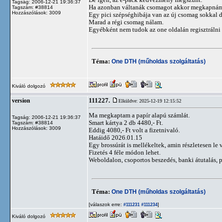
Tagság: 2006-12-21 19:36:37
Ha azonban váltanák csomagot akkor megkapnám 
Tagszám: #38814
Hozzászólások: 3009
Egy pici szépséghibája van az új csomag sokkal d
Marad a régi csomag nálam.
Egyébként nem tudok az one oldalán regisztrálni 
Téma:
One DTH (műholdas szolgáltatás)
Kiváló dolgozó
111227.
version
Elküldve: 2025-12-19 12:15:52
Ma megkaptam a papír alapú számlát.
Tagság: 2006-12-21 19:36:37
Smart kártya 2 db 4480,- Ft.
Tagszám: #38814
Hozzászólások: 3009
Eddig 4080,- Ft volt a fizetnivaló.
Hatáidő 2026.01.15
Egy brossúrát is mellékeltek, amin részletesen le
Fizetés 4 féle módon lehet.
Weboldalon, csoportos beszedés, banki átutalás, p
Téma:
One DTH (műholdas szolgáltatás)
[válaszok erre:
]
#111231
#111234
Kiváló dolgozó