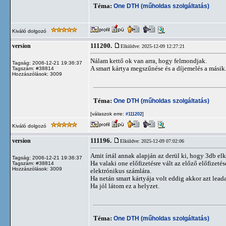
Téma:
One DTH (műholdas szolgáltatás)
Kiváló dolgozó
111200.
version
Elküldve: 2025-12-09 12:27:21
Nálam kettő ok van arra, hogy felmondjak.
Tagság: 2006-12-21 19:36:37
A smart kártya megszűnése és a díjemelés a másik
Tagszám: #38814
Hozzászólások: 3009
Téma:
One DTH (műholdas szolgáltatás)
[válaszok erre:
]
#111202
Kiváló dolgozó
111196.
version
Elküldve: 2025-12-09 07:02:06
Amit írtál annak alapján az derül ki, hogy 3db el
Tagság: 2006-12-21 19:36:37
Ha valaki one előfizetésre vált az előző előfize
Tagszám: #38814
Hozzászólások: 3009
elektrónikus számlára.
Ha netán smart kártyája volt eddig akkor azt lead
Ha jól látom ez a helyzet.
Téma:
One DTH (műholdas szolgáltatás)