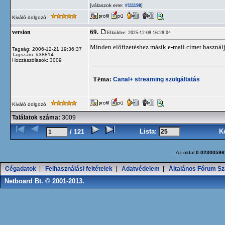
[válaszok erre:
]
#111198
Kiváló dolgozó
69.
version
Elküldve: 2025-12-08 16:28:04
Minden előfizetéshez másik e-mail címet használj
Tagság: 2006-12-21 19:36:37
Tagszám: #38814
Hozzászólások: 3009
Téma:
Canal+ streaming szolgáltatás
Kiváló dolgozó
Találatok száma:
3009
Lista:
K
/ 121
Az oldal
0.02300596
Cégadatok
|
Felhasználási feltételek
|
Adatvédelem
|
Általános Fórum Sz
Netboard Bt. © 2001-2013.