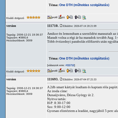
Téma:
One DTH (műholdas szolgáltatás)
Kiváló dolgozó
111710.
version
Elküldve: 2026-07-14 20:21:09
Amikor én lemondtam a szerződést marasztalt az 
Tagság: 2006-12-21 19:36:37
Maradt volna a régi ár ha maradok tovább Aug. 1-
Tagszám: #38814
Hozzászólások: 3009
Több évtizednyi parabolás előfizetés után egyált
Téma:
One DTH (műholdas szolgáltatás)
[válaszok erre:
]
#111712
Kiváló dolgozó
111693.
version
Elküldve: 2026-07-04 07:25:33
A 2db smart kártyát leadtam és kaptam róla papírt
Tagság: 2006-12-21 19:36:37
Az iroda címe:
Tagszám: #38814
Hozzászólások: 3009
Dunaújváros, Dózsa György út 2.
Nyitva tartás:
H-P: 8:30-17:00
Szo: 9:00-12:00
Gyorsan elintéztem a leadást, nagyjából 5 perc ala