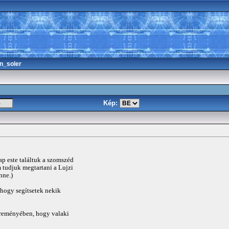
n_soler
Kép:
ap este találtuk a szomszéd
 tudjuk megtartani a Lujzi
nne.)
, hogy segítsetek nekik
a reményében, hogy valaki