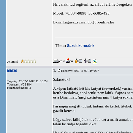
Ha valaki tud segíteni, az alábbi elérhetőségeken 
Mobil: 70/334-9898; 30-6385-495
E-mail:
agnes.zsuzsandor@t-online.hu
Téma:
Gazdit keresünk
Zöldfülű
1.
kiki30
Elküldve: 2007-11-07 11:40:07
Sziasztok!
Tagság: 2007-11-07 11:30:24
Tagszám: #51384
Hozzászólások: 3
A képen látható két kis kutyát (keverékek) vasárn
kertbe bedobva, ahol senki nem lakik. Sajnos nem
és a Dina miatt (meg szerintem már 4 kutya sok le
Pár napig még itt tudjuk tartani, de kérlek titeket
gazdit keresni.
Légy szíves küldjétek tovább ezt a mailt annak 
talán be tudja fogadni őket.
Ha valaki tud segíteni, az alábbi elérhetőségeken 