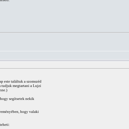
ap este találtuk a szomszéd
 tudjuk megtartani a Lujzi
nne.)
, hogy segítsetek nekik
a reményében, hogy valaki
teheti: