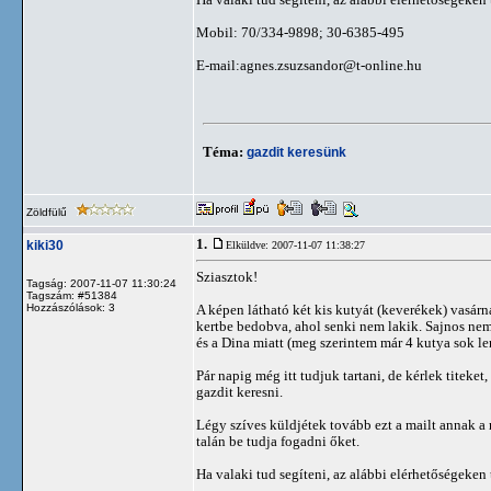
Mobil: 70/334-9898; 30-6385-495
E-mail:
agnes.zsuzsandor@t-online.hu
Téma:
gazdit keresünk
Zöldfülű
1.
kiki30
Elküldve: 2007-11-07 11:38:27
Sziasztok!
Tagság: 2007-11-07 11:30:24
Tagszám: #51384
Hozzászólások: 3
A képen látható két kis kutyát (keverékek) vasárn
kertbe bedobva, ahol senki nem lakik. Sajnos nem
és a Dina miatt (meg szerintem már 4 kutya sok le
Pár napig még itt tudjuk tartani, de kérlek titeket
gazdit keresni.
Légy szíves küldjétek tovább ezt a mailt annak 
talán be tudja fogadni őket.
Ha valaki tud segíteni, az alábbi elérhetőségeken 