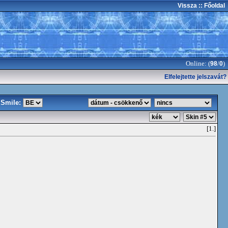
Vissza
:: Főoldal
Online: (
/
)
98
0
Elfelejtette jelszavát?
Smile:
[1.]