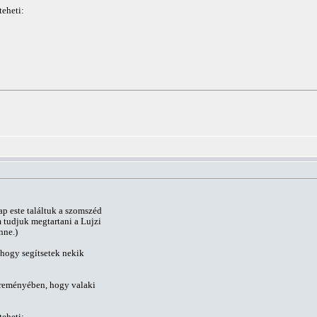
teheti:
ap este találtuk a szomszéd
 tudjuk megtartani a Lujzi
nne.)
, hogy segítsetek nekik
a reményében, hogy valaki
teheti: