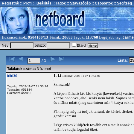
Regisztrál
:: Profil
:: Beállítás
:: Tagok
:: Szavazógép
:: Csoportok
:: Segítség
Hozzászólások:
9504100/13
Témák:
20683
Tagok:
113768
Legújabb tag:
carme
Név:
Jelszó:
Eltárol
Lista:
/ 1
Találatok száma:
3 üzenet
1.
kiki30
Elküldve: 2007-11-07 11:43:38
Sziasztok!
Tagság: 2007-11-07 11:30:24
Tagszám: #51384
Hozzászólások: 3
A képen látható két kis kutyát (keverékek) vasárn
kertbe bedobva, ahol senki nem lakik. Sajnos nem
és a Dina miatt (meg szerintem már 4 kutya sok le
Pár napig még itt tudjuk tartani, de kérlek titeket
gazdit keresni.
Légy szíves küldjétek tovább ezt a mailt annak 
talán be tudja fogadni őket.