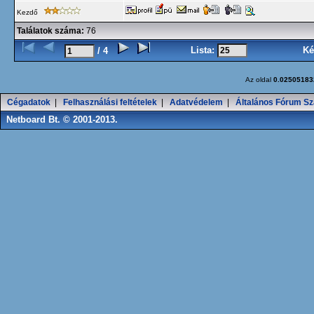
Kezdő
Találatok száma:
76
Lista:
Ké
/ 4
Az oldal
0.02505183
Cégadatok
|
Felhasználási feltételek
|
Adatvédelem
|
Általános Fórum Sz
Netboard Bt. © 2001-2013.