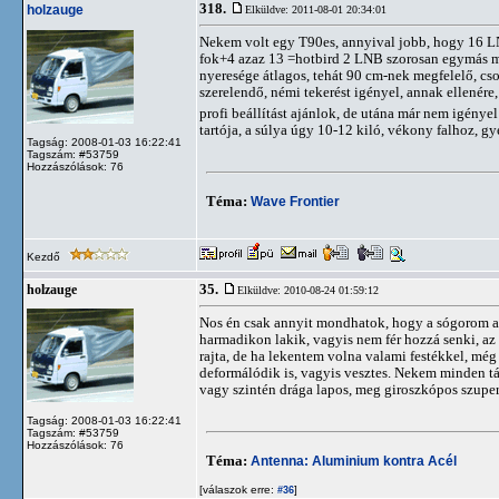
318.
holzauge
Elküldve: 2011-08-01 20:34:01
Nekem volt egy T90es, annyival jobb, hogy 16 LNB
fok+4 azaz 13 =hotbird 2 LNB szorosan egymás melle
nyeresége átlagos, tehát 90 cm-nek megfelelő, cso
szerelendő, némi tekerést igényel, annak ellenére
profi beállítást ajánlok, de utána már nem igényel
tartója, a súlya úgy 10-12 kiló, vékony falhoz, 
Tagság: 2008-01-03 16:22:41
Tagszám: #53759
Hozzászólások: 76
Téma:
Wave Frontier
Kezdő
35.
holzauge
Elküldve: 2010-08-24 01:59:12
Nos én csak annyit mondhatok, hogy a sógorom alu
harmadikon lakik, vagyis nem fér hozzá senki, az
rajta, de ha lekentem volna valami festékkel, még
deformálódik is, vagyis vesztes. Nekem minden tá
vagy szintén drága lapos, meg giroszkópos szuper
Tagság: 2008-01-03 16:22:41
Tagszám: #53759
Hozzászólások: 76
Téma:
Antenna: Aluminium kontra Acél
[válaszok erre:
]
#36