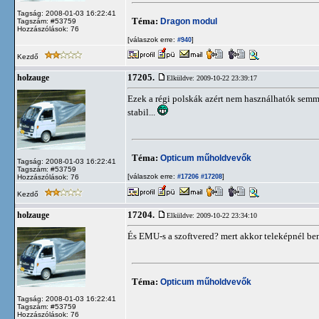
Tagság: 2008-01-03 16:22:41
Téma:
Dragon modul
Tagszám: #53759
Hozzászólások: 76
[válaszok erre:
]
#940
Kezdő
17205.
holzauge
Elküldve: 2009-10-22 23:39:17
Ezek a régi polskák azért nem használhatók semmi
stabil...
Téma:
Opticum műholdvevők
Tagság: 2008-01-03 16:22:41
Tagszám: #53759
[válaszok erre:
]
Hozzászólások: 76
#17206
#17208
Kezdő
17204.
holzauge
Elküldve: 2009-10-22 23:34:10
És EMU-s a szoftvered? mert akkor teleképnél b
Téma:
Opticum műholdvevők
Tagság: 2008-01-03 16:22:41
Tagszám: #53759
Hozzászólások: 76