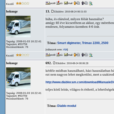
Kezdő
13.
holzauge
Elküldve: 2010-08-24 00:51:03
húha, és elárulod, milyen fóliát használsz?
amúgy fél éve kicseréltem az akkut, egy méretben 
rendesen, folyamatos üzemben 4-6 órát.
Tagság: 2008-01-03 16:22:41
Téma:
Smart digimeter, Trimax 2200, 2500
Tagszám: #53759
Hozzászólások: 76
[válaszok erre:
]
#14
Kezdő
692.
holzauge
Elküldve: 2010-08-24 00:06:28
kétféle módban használható, házi használatban báz
ezt nem nagyon lehet megkerülni, mert a szakirod
http://www.diablocam.com/download/ManualeDi
teljes körű leírás, világos és érthető, a lehetősége
Tagság: 2008-01-03 16:22:41
Tagszám: #53759
Hozzászólások: 76
Téma:
Diablo modul