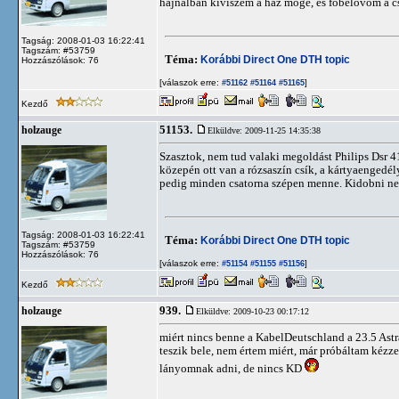
hajnalban kiviszem a ház mögé, és főbelövöm a c
Tagság: 2008-01-03 16:22:41
Tagszám: #53759
Téma:
Korábbi Direct One DTH topic
Hozzászólások: 76
[válaszok erre:
]
#51162
#51164
#51165
Kezdő
51153.
holzauge
Elküldve: 2009-11-25 14:35:38
Szasztok, nem tud valaki megoldást Philips Dsr 41
közepén ott van a rózsaszín csík, a kártyaengedél
pedig minden csatorna szépen menne. Kidobni nem
Tagság: 2008-01-03 16:22:41
Téma:
Korábbi Direct One DTH topic
Tagszám: #53759
Hozzászólások: 76
[válaszok erre:
]
#51154
#51155
#51156
Kezdő
939.
holzauge
Elküldve: 2009-10-23 00:17:12
miért nincs benne a KabelDeutschland a 23.5 Ast
teszik bele, nem értem miért, már próbáltam kézz
lányomnak adni, de nincs KD