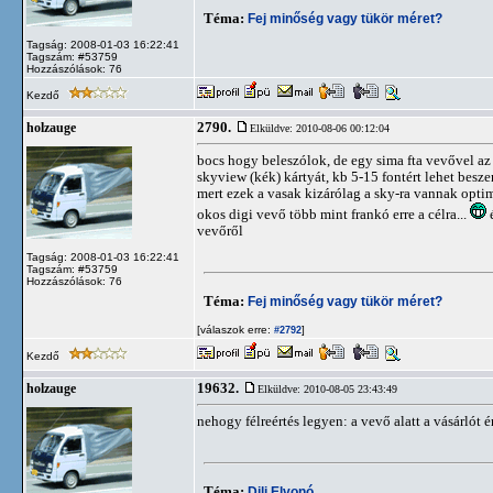
Téma:
Fej minőség vagy tükör méret?
Tagság: 2008-01-03 16:22:41
Tagszám: #53759
Hozzászólások: 76
Kezdő
2790.
holzauge
Elküldve: 2010-08-06 00:12:04
bocs hogy beleszólok, de egy sima fta vevővel az ö
skyview (kék) kártyát, kb 5-15 fontért lehet besz
mert ezek a vasak kizárólag a sky-ra vannak optima
okos digi vevő több mint frankó erre a célra...
é
vevőről
Tagság: 2008-01-03 16:22:41
Tagszám: #53759
Hozzászólások: 76
Téma:
Fej minőség vagy tükör méret?
[válaszok erre:
]
#2792
Kezdő
19632.
holzauge
Elküldve: 2010-08-05 23:43:49
nehogy félreértés legyen: a vevő alatt a vásárlót é
Téma:
Dili Elvonó