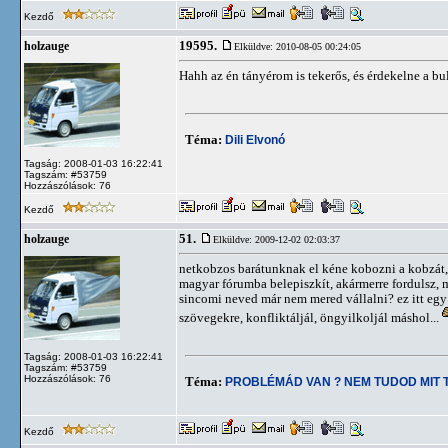
Kezdő
19595.
holzauge
Elküldve: 2010-08-05 00:24:05
Hahh az én tányérom is tekerős, és érdekelne a bu
Téma:
Dili Elvonó
Tagság: 2008-01-03 16:22:41
Tagszám: #53759
Hozzászólások: 76
Kezdő
51.
holzauge
Elküldve: 2009-12-02 02:03:37
netkobzos barátunknak el kéne kobozni a kobzát,
magyar fórumba belepiszkít, akármerre fordulsz, 
sincomi neved már nem mered vállalni? ez itt egy 
szövegekre, konfliktáljál, öngyilkoljál máshol...
Tagság: 2008-01-03 16:22:41
Tagszám: #53759
Hozzászólások: 76
Téma:
PROBLÉMÁD VAN ? NEM TUDOD MIT 
Kezdő