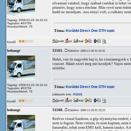
olvastam valahol, hogy szabad csatikat is lehet ve
primitív, hogy nincs értelme. Más vevő nem érdeke
hadd ne mondjam...nos ennyi volt, a csákány nem 
Tagság: 2008-01-03 16:22:41
Tagszám: #53759
Hozzászólások: 76
Téma:
Korábbi Direct One DTH topic
Kezdő
51161.
holzauge
Elküldve: 2009-11-26 01:42:41
Hohó, van itt nagyobb baj is, ha visszamegyek a 19
viszont. Hááát ezzel meg mit kezdjek? Vajon mié
sérültbe.
Tagság: 2008-01-03 16:22:41
Téma:
Korábbi Direct One DTH topic
Tagszám: #53759
Hozzászólások: 76
[válaszok erre:
]
#51163
Kezdő
51160.
holzauge
Elküldve: 2009-11-26 01:33:23
Kedves visual barátom, a gép olyannyira eredeti, é
nem is fogom. Nem vettem, és nem kaptam, nem ta
használni, tehát nem EMU kell, hanem tanács. A 