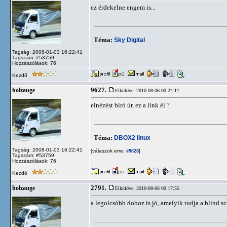
ez érdekelne engem is...
Téma:
Sky Digital
Tagság: 2008-01-03 16:22:41
Tagszám: #53759
Hozzászólások: 76
Kezdő
9627.
holzauge
Elküldve: 2010-08-06 00:24:11
elnézést bíró úr, ez a link él ?
Téma:
DBOX2 linux
Tagság: 2008-01-03 16:22:41
[válaszok erre:
]
#9628
Tagszám: #53759
Hozzászólások: 76
Kezdő
2791.
holzauge
Elküldve: 2010-08-06 00:17:55
a legolcsóbb doboz is jó, amelyik tudja a blind s