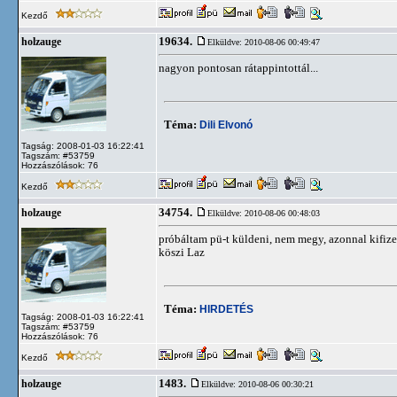
Kezdő
19634.
holzauge
Elküldve: 2010-08-06 00:49:47
nagyon pontosan rátappintottál...
Téma:
Dili Elvonó
Tagság: 2008-01-03 16:22:41
Tagszám: #53759
Hozzászólások: 76
Kezdő
34754.
holzauge
Elküldve: 2010-08-06 00:48:03
próbáltam pü-t küldeni, nem megy, azonnal kifize
köszi Laz
Téma:
HIRDETÉS
Tagság: 2008-01-03 16:22:41
Tagszám: #53759
Hozzászólások: 76
Kezdő
1483.
holzauge
Elküldve: 2010-08-06 00:30:21