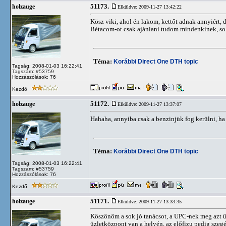
51173.
holzauge
Elküldve: 2009-11-27 13:42:22
Kösz viki, ahol én lakom, kettőt adnak annyiért, d
Bétacom-ot csak ajánlani tudom mindenkinek, soka
Téma:
Korábbi Direct One DTH topic
Tagság: 2008-01-03 16:22:41
Tagszám: #53759
Hozzászólások: 76
Kezdő
51172.
holzauge
Elküldve: 2009-11-27 13:37:07
Hahaha, annyiba csak a benzinjük fog kerülni, ha 
Téma:
Korábbi Direct One DTH topic
Tagság: 2008-01-03 16:22:41
Tagszám: #53759
Hozzászólások: 76
Kezdő
51171.
holzauge
Elküldve: 2009-11-27 13:33:35
Köszönöm a sok jó tanácsot, a UPC-nek meg azt üze
üzletközpont van a helyén, az előfizu pedig sze