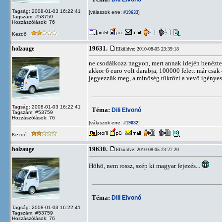
Tagság: 2008-01-03 16:22:41
[válaszok erre:
]
#19633
Tagszám: #53759
Hozzászólások: 76
Kezdő
19631.
holzauge
Elküldve: 2010-08-05 23:39:18
ne csodálkozz nagyon, mert annak idején benéztem
akkor 6 euro volt darabja, 100000 felett már csak
jegyezzük meg, a minőség tükrözi a vevő igényess
Tagság: 2008-01-03 16:22:41
Téma:
Dili Elvonó
Tagszám: #53759
Hozzászólások: 76
[válaszok erre:
]
#19632
Kezdő
19630.
holzauge
Elküldve: 2010-08-05 23:27:20
Höhö, nem rossz, szép ki magyar fejezés...
Téma:
Dili Elvonó
Tagság: 2008-01-03 16:22:41
Tagszám: #53759
Hozzászólások: 76