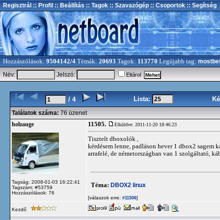
Regisztrál
:: Profil
:: Beállítás
:: Tagok
:: Szavazógép
:: Csoportok
:: Segítség
Hozzászólások:
9504142/4
Témák:
20693
Tagok:
113770
Legújabb tag:
mostbe
Név:
Jelszó:
Eltárol
Lista:
Ké
/ 4
Találatok száma:
76 üzenet
11505.
holzauge
Elküldve: 2011-11-20 18:46:23
Tisztelt dboxolók ,
kérdésem lenne, padláson hever 1 dbox2 sagem ká
arrafelé, de németországban van 1 szolgáltató, 
Tagság: 2008-01-03 16:22:41
Téma:
DBOX2 linux
Tagszám: #53759
Hozzászólások: 76
[válaszok erre:
]
#11506
Kezdő