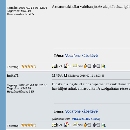
A csatornakínálat valóban jó.Az alapkábelszolgál
Tagság: 2008-01-14 08:32:06
Tagszám: #54349
Hozzászólások: 785
Téma:
Vodafone kábeltévé
Törzstag
11463.
imike71
Elküldve: 2016-02-12 18:23:55
Bicske biztos,de itt sincs hipernet az csak duma
Tagság: 2008-01-14 08:32:06
havidíjért adták a másodikat.A szolgáltatás része a
Tagszám: #54349
Hozzászólások: 785
Téma:
Vodafone kábeltévé
[válaszok erre:
]
#11464
#11466
#11467
Törzstag