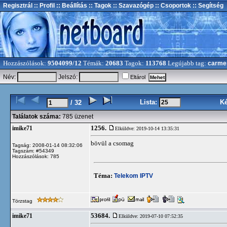
Regisztrál
:: Profil
:: Beállítás
:: Tagok
:: Szavazógép
:: Csoportok
:: Segítség
Hozzászólások:
9504099/12
Témák:
20683
Tagok:
113768
Legújabb tag:
carme
Név:
Jelszó:
Eltárol
Lista:
K
/ 32
Találatok száma:
785 üzenet
1256.
imike71
Elküldve: 2019-10-14 13:35:31
bövül a csomag
Tagság: 2008-01-14 08:32:06
Tagszám: #54349
Hozzászólások: 785
Téma:
Telekom IPTV
Törzstag
53684.
imike71
Elküldve: 2019-07-10 07:52:35