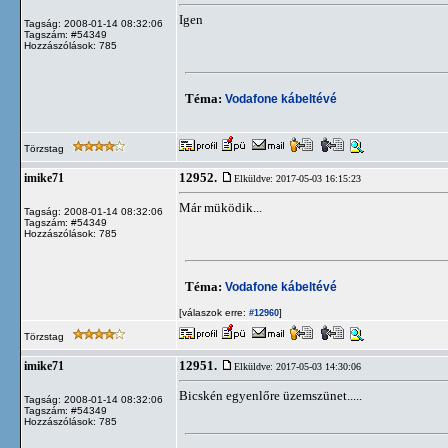
Igen
Tagság: 2008-01-14 08:32:06
Tagszám: #54349
Hozzászólások: 785
Téma:
Vodafone kábeltévé
Törzstag
12952.
imike71
Elküldve: 2017-05-03 16:15:23
Már müködik...
Tagság: 2008-01-14 08:32:06
Tagszám: #54349
Hozzászólások: 785
Téma:
Vodafone kábeltévé
[válaszok erre:
]
#12960
Törzstag
12951.
imike71
Elküldve: 2017-05-03 14:30:06
Bicskén egyenlőre üzemszünet.....
Tagság: 2008-01-14 08:32:06
Tagszám: #54349
Hozzászólások: 785