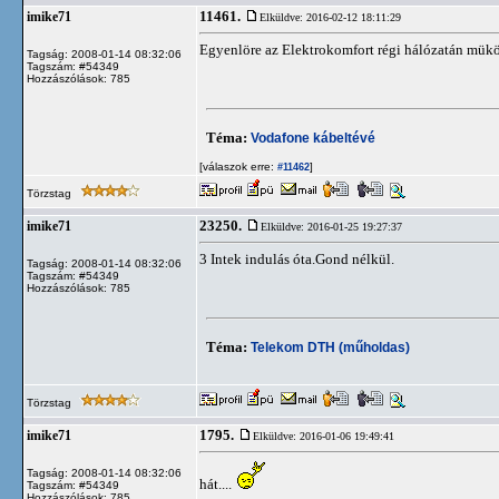
11461.
imike71
Elküldve: 2016-02-12 18:11:29
Egyenlöre az Elektrokomfort régi hálózatán müköd
Tagság: 2008-01-14 08:32:06
Tagszám: #54349
Hozzászólások: 785
Téma:
Vodafone kábeltévé
[válaszok erre:
]
#11462
Törzstag
23250.
imike71
Elküldve: 2016-01-25 19:27:37
3 Intek indulás óta.Gond nélkül.
Tagság: 2008-01-14 08:32:06
Tagszám: #54349
Hozzászólások: 785
Téma:
Telekom DTH (műholdas)
Törzstag
1795.
imike71
Elküldve: 2016-01-06 19:49:41
Tagság: 2008-01-14 08:32:06
hát....
Tagszám: #54349
Hozzászólások: 785