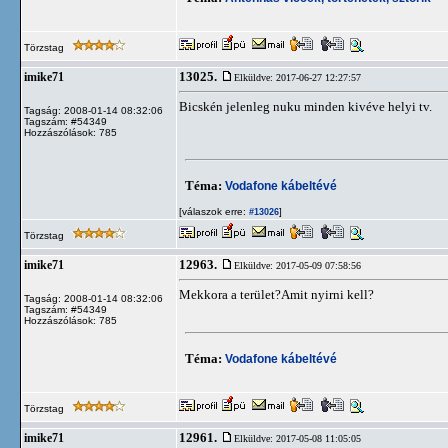
Törzstag
13025.
imike71
Elküldve: 2017-06-27 12:27:57
Bicskén jelenleg nuku minden kivéve helyi tv.
Tagság: 2008-01-14 08:32:06
Tagszám: #54349
Hozzászólások: 785
Téma:
Vodafone kábeltévé
[válaszok erre:
]
#13026
Törzstag
12963.
imike71
Elküldve: 2017-05-09 07:58:56
Mekkora a terület?Amit nyirni kell?
Tagság: 2008-01-14 08:32:06
Tagszám: #54349
Hozzászólások: 785
Téma:
Vodafone kábeltévé
Törzstag
12961.
imike71
Elküldve: 2017-05-08 11:05:05