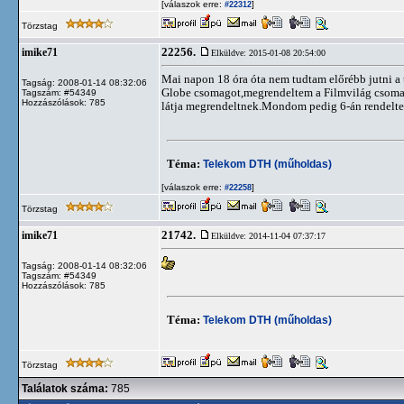
[válaszok erre:
]
#22312
Törzstag
22256.
imike71
Elküldve: 2015-01-08 20:54:00
Mai napon 18 óra óta nem tudtam előrébb jutni a 
Tagság: 2008-01-14 08:32:06
Globe csomagot,megrendeltem a Filmvilág csomag
Tagszám: #54349
Hozzászólások: 785
látja megrendeltnek.Mondom pedig 6-án rendeltem m
Téma:
Telekom DTH (műholdas)
[válaszok erre:
]
#22258
Törzstag
21742.
imike71
Elküldve: 2014-11-04 07:37:17
Tagság: 2008-01-14 08:32:06
Tagszám: #54349
Hozzászólások: 785
Téma:
Telekom DTH (műholdas)
Törzstag
Találatok száma:
785