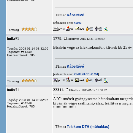
Téma:
Kábeltévé
[válaszok erre:
]
#1800
Törzstag
1779.
imike71
Elküldve: 2015-12-31 15:03:57
Bicskén vége az Elektrokomfort kft-nek kb 25 év 
Tagság: 2008-01-14 08:32:06
Tagszám: #54349
Hozzászólások: 785
Téma:
Kábeltévé
[válaszok erre:
]
#1780
#1781
#1794
Törzstag
22311.
imike71
Elküldve: 2015-01-12 10:59:02
A "t" ismételt gyöngyszeme:bátorkodtam megérdek
Tagság: 2008-01-14 08:32:06
kivánják végre szállítani,válasz leállitva a meg
Tagszám: #54349
Hozzászólások: 785
!!!!!!!!!!!!!!!!!!!
Téma:
Telekom DTH (műholdas)