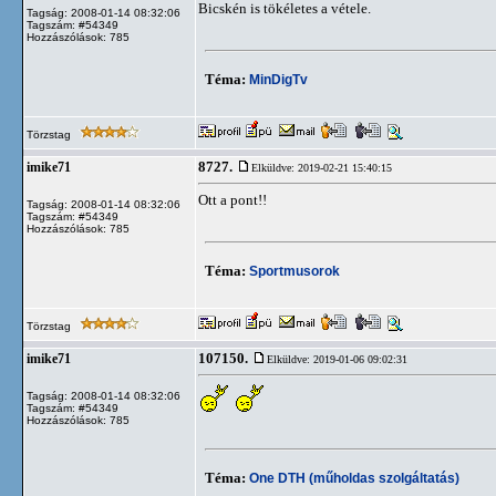
Bicskén is tökéletes a vétele.
Tagság: 2008-01-14 08:32:06
Tagszám: #54349
Hozzászólások: 785
Téma:
MinDigTv
Törzstag
8727.
imike71
Elküldve: 2019-02-21 15:40:15
Ott a pont!!
Tagság: 2008-01-14 08:32:06
Tagszám: #54349
Hozzászólások: 785
Téma:
Sportmusorok
Törzstag
107150.
imike71
Elküldve: 2019-01-06 09:02:31
Tagság: 2008-01-14 08:32:06
Tagszám: #54349
Hozzászólások: 785
Téma:
One DTH (műholdas szolgáltatás)