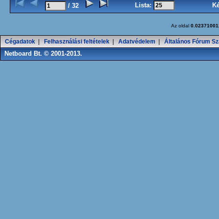
Lista:
K
/ 32
Az oldal
0.02371001
Cégadatok
|
Felhasználási feltételek
|
Adatvédelem
|
Általános Fórum Sz
Netboard Bt. © 2001-2013.