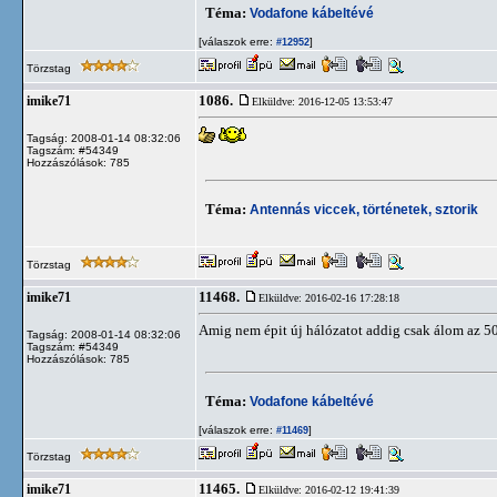
Téma:
Vodafone kábeltévé
[válaszok erre:
]
#12952
Törzstag
1086.
imike71
Elküldve: 2016-12-05 13:53:47
Tagság: 2008-01-14 08:32:06
Tagszám: #54349
Hozzászólások: 785
Téma:
Antennás viccek, történetek, sztorik
Törzstag
11468.
imike71
Elküldve: 2016-02-16 17:28:18
Amig nem épit új hálózatot addig csak álom az 50
Tagság: 2008-01-14 08:32:06
Tagszám: #54349
Hozzászólások: 785
Téma:
Vodafone kábeltévé
[válaszok erre:
]
#11469
Törzstag
11465.
imike71
Elküldve: 2016-02-12 19:41:39