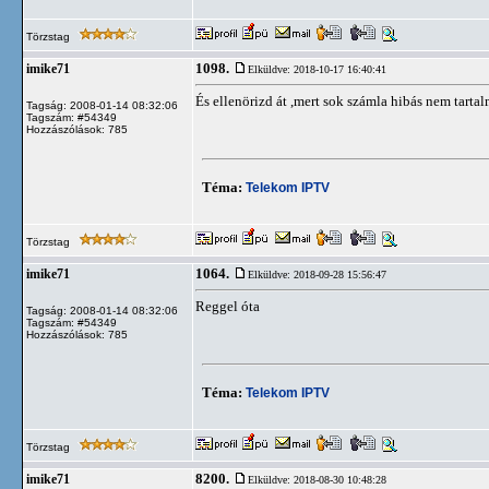
Törzstag
1098.
imike71
Elküldve: 2018-10-17 16:40:41
És ellenörizd át ,mert sok számla hibás nem tart
Tagság: 2008-01-14 08:32:06
Tagszám: #54349
Hozzászólások: 785
Téma:
Telekom IPTV
Törzstag
1064.
imike71
Elküldve: 2018-09-28 15:56:47
Reggel óta
Tagság: 2008-01-14 08:32:06
Tagszám: #54349
Hozzászólások: 785
Téma:
Telekom IPTV
Törzstag
8200.
imike71
Elküldve: 2018-08-30 10:48:28