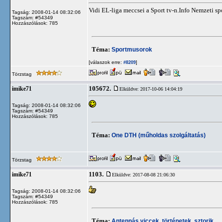
Vidi EL-liga meccsei a Sport tv-n.Info Nemzeti sp
Tagság: 2008-01-14 08:32:06
Tagszám: #54349
Hozzászólások: 785
Téma:
Sportmusorok
[válaszok erre:
]
#8209
Törzstag
105672.
imike71
Elküldve: 2017-10-06 14:04:19
Tagság: 2008-01-14 08:32:06
Tagszám: #54349
Hozzászólások: 785
Téma:
One DTH (műholdas szolgáltatás)
Törzstag
1103.
imike71
Elküldve: 2017-08-08 21:06:30
Tagság: 2008-01-14 08:32:06
Tagszám: #54349
Hozzászólások: 785
Téma:
Antennás viccek, történetek, sztorik