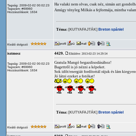
Ha valaki nem olvas, csak néz, simán azt gondol
Tagság: 2009-02-02 00:02:23
Tagszám: #69960
Amúgy tényleg Milkás a fejformája, mintha vala
Hozzászólások: 1634
Téma:
[KUTYAFAJTÁK]
Breton spániel
Kiváló dolgozó
4429.
isztmosz
Elküldve: 2013-02-23 14:29:54
Gratula Mangó begazdisodásához!
Tagság: 2009-02-02 00:02:23
Bagettről is jó nézni a képeket.
Tagszám: #69960
Hozzászólások: 1634
Sok időt/energiát fordítottál rájuk és lám kiegye
Jó látni ezeket a fotókat!
Téma:
[KUTYAFAJTÁK]
Breton spániel
Kiváló dolgozó