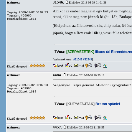
31546.
isztmosz
Elküldve: 2013-05-09 01:01:38
Amikor az ember meg talál egy kutyát és megfogja
Tagság: 2009-02-02 00:02:23
Tagszám: #69960
tenni, akkor meg nem jönnek ki (du. 18h, Budape
Hozzászólások: 1634
(Elcipeltem az állatorvoshoz is, chip nuku, fél ór
jópofa, hogy a Rex csak 16h-ig veszi fel a telefon
Téma:
[SZERVEZETEK]
Illatos úti Ebrendészet
[válaszok erre:
]
#31548
#31549
Kiváló dolgozó
4484.
isztmosz
Elküldve: 2013-03-08 20:59:18
Szegényke. Teljes generál. Mielőbbi gyógyulást!
Tagság: 2009-02-02 00:02:23
Tagszám: #69960
Hozzászólások: 1634
Téma:
[KUTYAFAJTÁK]
Breton spániel
Kiváló dolgozó
4457.
isztmosz
Elküldve: 2013-03-02 11:26:55