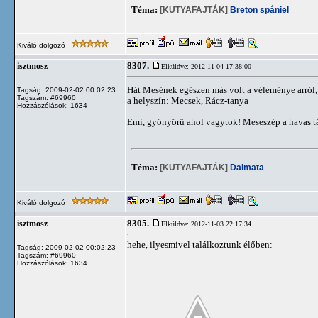
Téma:
[KUTYAFAJTÁK]
Breton spániel
Kiváló dolgozó
8307.
isztmosz
Elküldve: 2012-11-04 17:38:00
Hát Mesének egészen más volt a véleménye arról, 
Tagság: 2009-02-02 00:02:23
Tagszám: #69960
a helyszín: Mecsek, Rácz-tanya
Hozzászólások: 1634
Emi, gyönyörű ahol vagytok! Meseszép a havas tá
Téma:
[KUTYAFAJTÁK]
Dalmata
Kiváló dolgozó
8305.
isztmosz
Elküldve: 2012-11-03 22:17:34
hehe, ilyesmivel találkoztunk élőben:
Tagság: 2009-02-02 00:02:23
Tagszám: #69960
Hozzászólások: 1634