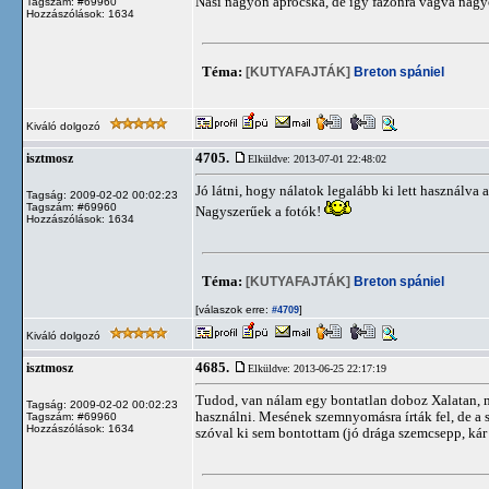
Nasi nagyon aprócska, de így fazonra vágva nagyo
Tagszám: #69960
Hozzászólások: 1634
Téma:
[KUTYAFAJTÁK]
Breton spániel
Kiváló dolgozó
4705.
isztmosz
Elküldve: 2013-07-01 22:48:02
Jó látni, hogy nálatok legalább ki lett használv
Tagság: 2009-02-02 00:02:23
Tagszám: #69960
Nagyszerűek a fotók!
Hozzászólások: 1634
Téma:
[KUTYAFAJTÁK]
Breton spániel
[válaszok erre:
]
#4709
Kiváló dolgozó
4685.
isztmosz
Elküldve: 2013-06-25 22:17:19
Tudod, van nálam egy bontatlan doboz Xalatan, mé
Tagság: 2009-02-02 00:02:23
használni. Mesének szemnyomásra írták fel, de a s
Tagszám: #69960
Hozzászólások: 1634
szóval ki sem bontottam (jó drága szemcsepp, kár 