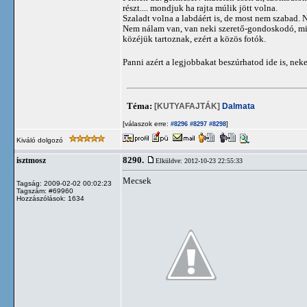
részt.... mondjuk ha rajta múlik jött volna.
Szaladt volna a labdáért is, de most nem szabad. 
Nem nálam van, van neki szerető-gondoskodó, minde
közéjük tartoznak, ezért a közös fotók.
Panni azért a legjobbakat beszúrhatod ide is, ne
Téma:
[KUTYAFAJTÁK]
Dalmata
[válaszok erre:
]
#8296
#8297
#8298
Kiváló dolgozó
8290.
isztmosz
Elküldve: 2012-10-23 22:55:33
Mecsek
Tagság: 2009-02-02 00:02:23
Tagszám: #69960
Hozzászólások: 1634