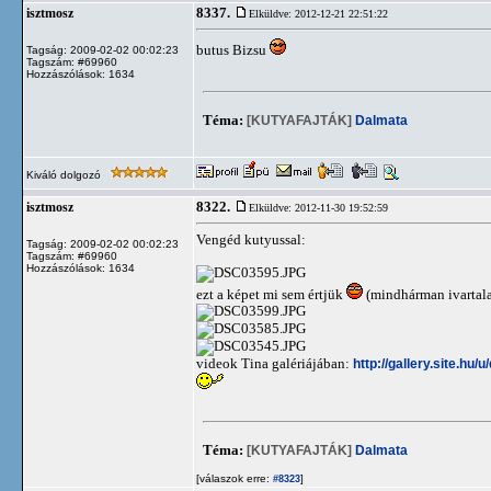
8337.
isztmosz
Elküldve: 2012-12-21 22:51:22
butus Bizsu
Tagság: 2009-02-02 00:02:23
Tagszám: #69960
Hozzászólások: 1634
Téma:
[KUTYAFAJTÁK]
Dalmata
Kiváló dolgozó
8322.
isztmosz
Elküldve: 2012-11-30 19:52:59
Vengéd kutyussal:
Tagság: 2009-02-02 00:02:23
Tagszám: #69960
Hozzászólások: 1634
ezt a képet mi sem értjük
(mindhárman ivartala
videok Tina galériájában:
http://gallery.site.hu
Téma:
[KUTYAFAJTÁK]
Dalmata
[válaszok erre:
]
#8323