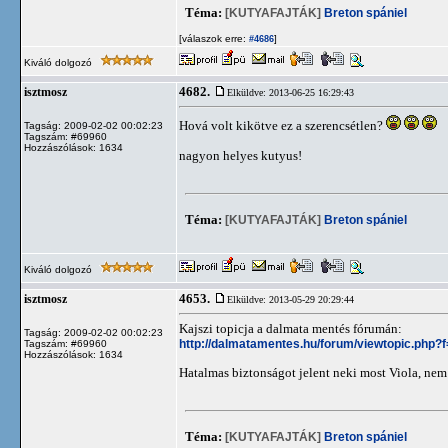
Téma:
[KUTYAFAJTÁK]
Breton spániel
[válaszok erre:
]
#4686
Kiváló dolgozó
4682.
isztmosz
Elküldve: 2013-06-25 16:29:43
Hová volt kikötve ez a szerencsétlen?
Tagság: 2009-02-02 00:02:23
Tagszám: #69960
Hozzászólások: 1634
nagyon helyes kutyus!
Téma:
[KUTYAFAJTÁK]
Breton spániel
Kiváló dolgozó
4653.
isztmosz
Elküldve: 2013-05-29 20:29:44
Kajszi topicja a dalmata mentés fórumán:
Tagság: 2009-02-02 00:02:23
http://dalmatamentes.hu/forum/viewtopic.php?
Tagszám: #69960
Hozzászólások: 1634
Hatalmas biztonságot jelent neki most Viola, nem 
Téma:
[KUTYAFAJTÁK]
Breton spániel