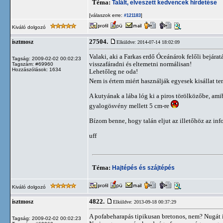
Téma:
Talált, elveszett kedvencek hirdetése
[válaszok erre:
]
#121183
Kiváló dolgozó
27504.
isztmosz
Elküldve: 2014-07-14 18:02:09
Valaki, aki a Farkas erdő Óceánárok felőli bejárat
Tagság: 2009-02-02 00:02:23
visszafáradni és eltemetni normálisan!
Tagszám: #69960
Hozzászólások: 1634
Lehetőleg ne oda!
Nem is értem miért használják egyesek kisállat te
A kutyának a lába lóg ki a piros törölközőbe, amib
gyalogösvény mellett 5 cm-re
Bízom benne, hogy talán eljut az illetőhöz az info
uff
Téma:
Hajtépés és szájtépés
Kiváló dolgozó
4822.
isztmosz
Elküldve: 2013-09-18 00:37:29
A pofabeharapás tipikusan bretonos, nem? Nugát 
Tagság: 2009-02-02 00:02:23