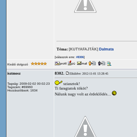
Téma:
[KUTYAFAJTÁK]
Dalmata
[válaszok erre:
]
#8306
Kiváló dolgozó
8302.
isztmosz
Elküldve: 2012-11-01 13:28:45
sziasztok!
Tagság: 2009-02-02 00:02:23
Tagszám: #69960
Ti faragtatok tököt?
Hozzászólások: 1634
Nálunk nagy volt az érdeklődés....