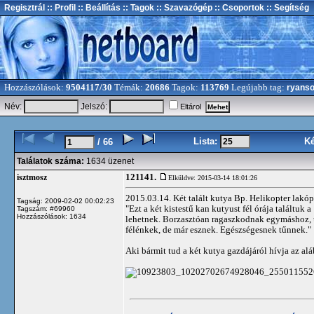
Regisztrál
:: Profil
:: Beállítás
:: Tagok
:: Szavazógép
:: Csoportok
:: Segítség
Hozzászólások:
9504117/30
Témák:
20686
Tagok:
113769
Legújabb tag:
ryans
Név:
Jelszó:
Eltárol
Lista:
K
/ 66
Találatok száma:
1634 üzenet
121141.
isztmosz
Elküldve: 2015-03-14 18:01:26
2015.03.14. Két talált kutya Bp. Helikopter lakóp
Tagság: 2009-02-02 00:02:23
"Ezt a két kistestű kan kutyust fél órája találtuk
Tagszám: #69960
Hozzászólások: 1634
lehetnek. Borzasztóan ragaszkodnak egymáshoz, 
félénkek, de már esznek. Egészségesnek tűnnek."
Aki bármit tud a két kutya gazdájáról hívja az 