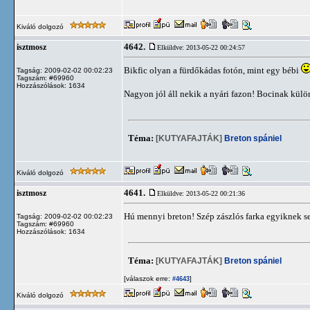
Kiváló dolgozó
4642.
isztmosz
Elküldve: 2013-05-22 00:24:57
Bikfic olyan a fürdőkádas fotón, mint egy bébi
Tagság: 2009-02-02 00:02:23
Tagszám: #69960
Hozzászólások: 1634
Nagyon jól áll nekik a nyári fazon! Bocinak kül
Téma:
[KUTYAFAJTÁK]
Breton spániel
Kiváló dolgozó
4641.
isztmosz
Elküldve: 2013-05-22 00:21:36
Hú mennyi breton! Szép zászlós farka egyiknek 
Tagság: 2009-02-02 00:02:23
Tagszám: #69960
Hozzászólások: 1634
Téma:
[KUTYAFAJTÁK]
Breton spániel
[válaszok erre:
]
#4643
Kiváló dolgozó