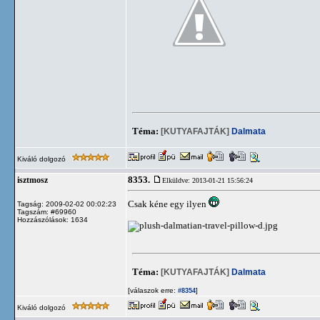
Téma:
[KUTYAFAJTÁK]
Dalmata
Kiváló dolgozó
8353.
isztmosz
Elküldve: 2013-01-21 15:56:24
Csak kéne egy ilyen
Tagság: 2009-02-02 00:02:23
Tagszám: #69960
Hozzászólások: 1634
Téma:
[KUTYAFAJTÁK]
Dalmata
[válaszok erre:
]
#8354
Kiváló dolgozó