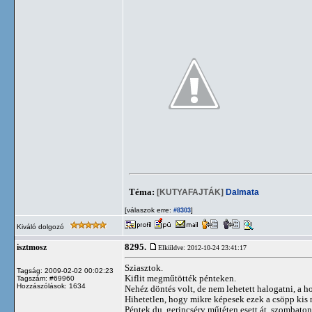
Téma:
[KUTYAFAJTÁK]
Dalmata
[válaszok erre:
]
#8303
Kiváló dolgozó
8295.
isztmosz
Elküldve: 2012-10-24 23:41:17
Sziasztok.
Tagság: 2009-02-02 00:02:23
Kiflit megműtötték pénteken.
Tagszám: #69960
Hozzászólások: 1634
Nehéz döntés volt, de nem lehetett halogatni, a ho
Hihetetlen, hogy mikre képesek ezek a csöpp kis
Péntek du. gerincsérv műtéten esett át, szombaton