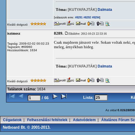
Téma:
[KUTYAFAJTÁK]
Dalmata
[válaszok erre:
]
#8291
#8292
#8294
Kiváló dolgozó
8289.
isztmosz
Elküldve: 2012-10-23 22:53:16
Csak majdnem játszott vele. Sokan voltak neki, e
Tagság: 2009-02-02 00:02:23
meleg, árnyékban hideg.
Tagszám: #69960
Hozzászólások: 1634
Téma:
[KUTYAFAJTÁK]
Dalmata
Kiváló dolgozó
Találatok száma:
1634
Lista:
K
/ 66
Az oldal
0.02628898
Cégadatok
|
Felhasználási feltételek
|
Adatvédelem
|
Általános Fórum Sz
Netboard Bt. © 2001-2013.